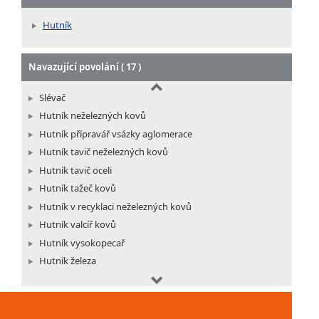
Učitel odborného výcviku SŠ hutnictví
Pracovník odpadového hospodářství
Hutník
Navazující povolání ( 17 )
Slévač
Hutník neželezných kovů
Hutník přípravář vsázky aglomerace
Hutník tavič neželezných kovů
Hutník tavič oceli
Hutník tažeč kovů
Hutník v recyklaci neželezných kovů
Hutník valcíř kovů
Hutník vysokopecař
Hutník železa
Koksař
Koksař obsluha baterií
Kovář v hutním provozu