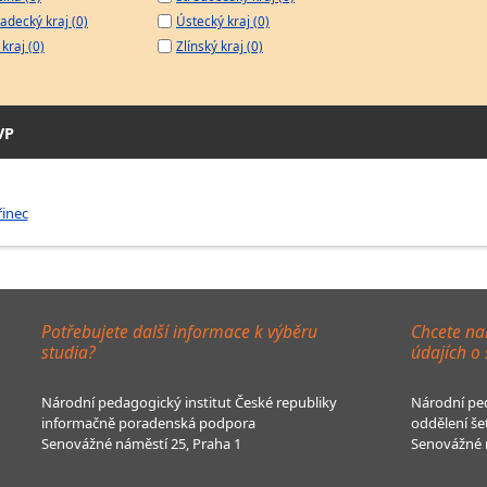
adecký kraj (0)
Ústecký kraj (0)
kraj (0)
Zlínský kraj (0)
VP
řinec
Potřebujete další informace k výběru
Chcete na
studia?
údajích o
Národní pedagogický institut České republiky
Národní ped
informačně poradenská podpora
oddělení še
Senovážné náměstí 25, Praha 1
Senovážné n