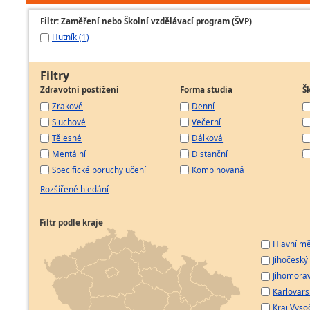
Filtr: Zaměření nebo Školní vzdělávací program (ŠVP)
Hutník (1)
Filtry
Zdravotní postižení
Forma studia
Š
Zrakové
Denní
Sluchové
Večerní
Tělesné
Dálková
Mentální
Distanční
Specifické poruchy učení
Kombinovaná
Rozšířené hledání
Filtr podle kraje
Hlavní mě
Jihočeský 
Jihomorav
Karlovarsk
Kraj Vyso