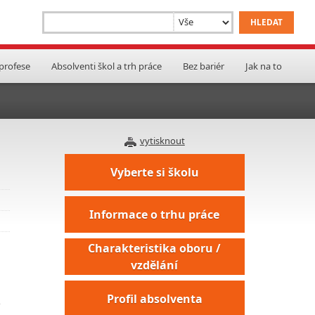
 profese
Absolventi škol a trh práce
Bez bariér
Jak na to
vytisknout
Vyberte si školu
Informace o trhu práce
Charakteristika oboru /
vzdělání
Profil absolventa
o