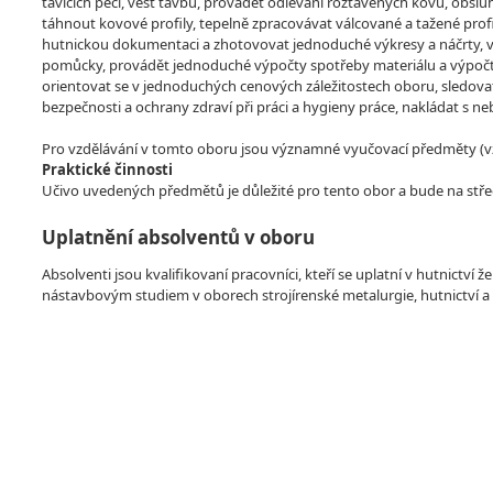
tavících pecí, vést tavbu, provádět odlévání roztavených kovů, obsluho
táhnout kovové profily, tepelně zpracovávat válcované a tažené profily
hutnickou dokumentaci a zhotovovat jednoduché výkresy a náčrty, vo
pomůcky, provádět jednoduché výpočty spotřeby materiálu a výpočty 
orientovat se v jednoduchých cenových záležitostech oboru, sledova
bezpečnosti a ochrany zdraví při práci a hygieny práce, nakládat s 
Pro vzdělávání v tomto oboru jsou významné vyučovací předměty (vzdě
Praktické činnosti
Učivo uvedených předmětů je důležité pro tento obor a bude na stře
Uplatnění absolventů v oboru
Absolventi jsou kvalifikovaní pracovníci, kteří se uplatní v hutnictv
nástavbovým studiem v oborech strojírenské metalurgie, hutnictví a 