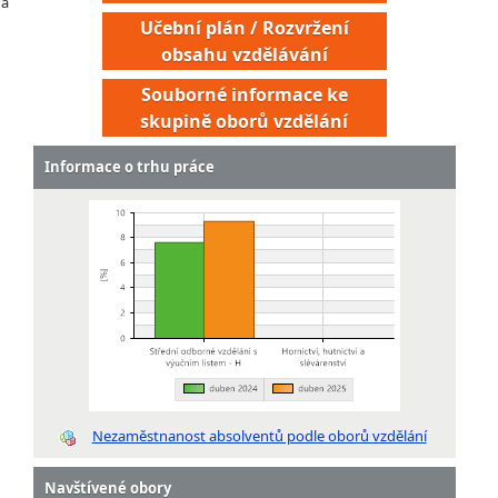
 a
Učební plán / Rozvržení
obsahu vzdělávání
Souborné informace ke
skupině oborů vzdělání
Informace o trhu práce
Koksař
Koksař obsluha baterií
Kovář v hutním provozu
Nezaměstnanost absolventů podle oborů vzdělání
Lisař na protlačovacích lisech v hutním provozu
Práškový metalurg
Navštívené obory