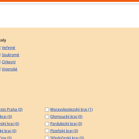
koly
Veřejné
Soukromé
Církevní
Vojenské
sto Praha (0)
Moravskoslezský kraj (1)
kraj (0)
Olomoucký kraj (0)
ský kraj (0)
Pardubický kraj (0)
ý kraj (0)
Plzeňský kraj (0)
čina (0)
Středočeský kraj (0)