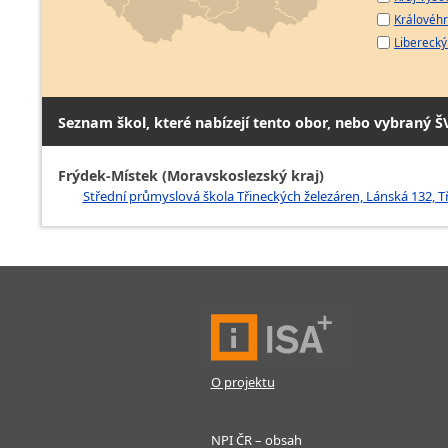
Královéhr
Liberecký 
Seznam škol, které nabízejí tento obor, nebo vybraný Š
Frýdek-Místek (Moravskoslezský kraj)
Střední průmyslová škola Třineckých železáren, Lánská 132, T
O projektu
NPI ČR – obsah