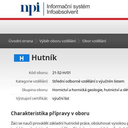
Úvodní strana
Výběr oboru vzdělání
Obor vzdělání
Hutník
H
Kód oboru:
21-52-H/01
Kategorie vzdělání:
Střední odborné vzdělání s výučním listem
Skupina oboru:
Hornictví a hornická geologie, hutnictví a slé
Výstupní certifikát:
výuční list
Charakteristika přípravy v oboru
Žáci se naučí provádět základní hutnické práce, obsluhovat vysokou pec