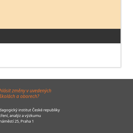
hlásit změny v uvedených
 školách a oborech?
agogický institut České republiky
tření, analýz a výzkumu
áměstí 25, Praha 1