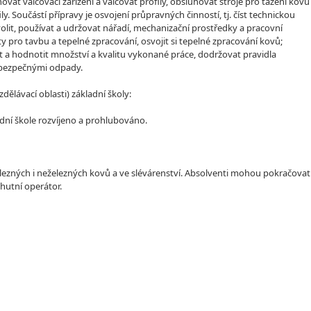
vat válcovací zařízení a válcovat profily, obsluhovat stroje pro tažení kovů
. Součástí přípravy je osvojení průpravných činností, tj. číst technickou
lit, používat a udržovat nářadí, mechanizační prostředky a pracovní
pro tavbu a tepelné zpracování, osvojit si tepelné zpracování kovů;
t a hodnotit množství a kvalitu vykonané práce, dodržovat pravidla
nebezpečnými odpady.
lávací oblasti) základní školy:
dní škole rozvíjeno a prohlubováno.
í železných i neželezných kovů a ve slévárenství. Absolventi mohou pokračovat
hutní operátor.