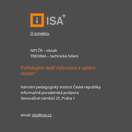
O projektu
NPI ČR – obsah
TREXIMA – technické řešení
Potřebujete další informace k výběru
studia?
Národní pedagogický institut České republiky
informačně poradenská podpora
Senovážné náměstí 25, Praha 1
email:
ckp@npi.cz