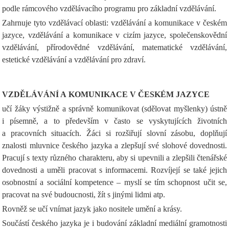
podle rámcového vzdělávacího programu pro základní vzdělávání.
Zahrnuje tyto vzdělávací oblasti: vzdělávání a komunikace v českém
jazyce, vzdělávání a komunikace v cizím jazyce, společenskovědní
vzdělávání, přírodovědné vzdělávání, matematické vzdělávání,
estetické vzdělávání a vzdělávání pro zdraví.
VZDĚLÁVÁNÍ A KOMUNIKACE V ČESKÉM JAZYCE
učí žáky výstižně a správně komunikovat (sdělovat myšlenky) ústně
i písemně, a to především v často se vyskytujících životních
a pracovních situacích. Žáci si rozšiřují slovní zásobu, doplňují
znalosti mluvnice českého jazyka a zlepšují své slohové dovednosti.
Pracují s texty různého charakteru, aby si upevnili a zlepšili čtenářské
dovednosti a uměli pracovat s informacemi. Rozvíjejí se také jejich
osobnostní a sociální kompetence – myslí se tím schopnost učit se,
pracovat na své budoucnosti, žít s jinými lidmi atp.
Rovněž se učí vnímat jazyk jako nositele umění a krásy.
Součástí českého jazyka je i budování základní mediální gramotnosti