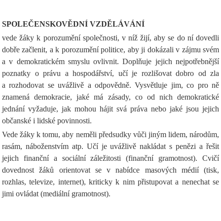
SPOLEČENSKOVĚDNÍ VZDĚLÁVÁNÍ
vede žáky k porozumění společnosti, v níž žijí, aby se do ní dovedli
dobře začlenit, a k porozumění politice, aby ji dokázali v zájmu svém
a v demokratickém smyslu ovlivnit. Doplňuje jejich nejpotřebnější
poznatky o právu a hospodářství, učí je rozlišovat dobro od zla
a rozhodovat se uvážlivě a odpovědně. Vysvětluje jim, co pro ně
znamená demokracie, jaké má zásady, co od nich demokratické
jednání vyžaduje, jak mohou hájit svá práva nebo jaké jsou jejich
občanské i lidské povinnosti.
Vede žáky k tomu, aby neměli předsudky vůči jiným lidem, národům,
rasám, náboženstvím atp. Učí je uvážlivě nakládat s penězi a řešit
jejich finanční a sociální záležitosti (finanční gramotnost). Cvičí
dovednost žáků orientovat se v nabídce masových médií (tisk,
rozhlas, televize, internet), kriticky k nim přistupovat a nenechat se
jimi ovládat (mediální gramotnost).