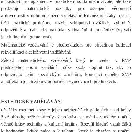
a postoje) pro uplatnění v praktickém soukromém životě, ale také
poskytuje matematické poznatky pro osvojení vědomostí
a dovedností v odborné složce vzdělávání. Rovněž učí žáky myslet,
řešit praktické problémy, rozvíjí schopnosti uvážlivě, výhodně,
odpovědně a realisticky nakládat s finančními prostředky (vytváří
jejich finanční gramotnost).
Matematické vzdělávání je předpokladem pro případnou budoucí
rekvalifikaci a celoživotní vzdělávání.
Základ matematického vzdělávání, který je uveden v RVP
příslušného oboru vzdělání, může škola doplnit tak, aby to
odpovídalo jejím specifickým záměrům, koncepci daného ŠVP
a potřebám jejich žáků v odborných vyučovacích předmětech.
ESTETICKÉ VZDĚLÁVÁNÍ
učí žáky rozumět kráse v jejích nejrůznějších podobách – od krásy
živé přírody, neživé přírody až po krásu v umění a v užitém umění,
včetně krásy techniky a kulturní krajiny. Rozvíjí kladný vztah žáků
k hodnotám lidské práce a k talentu, který je obsažen v umění.