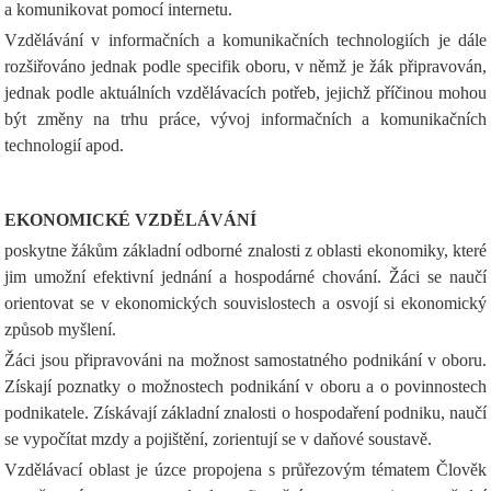
a komunikovat pomocí internetu.
Vzdělávání v informačních a komunikačních technologiích je dále
rozšiřováno jednak podle specifik oboru, v němž je žák připravován,
jednak podle aktuálních vzdělávacích potřeb, jejichž příčinou mohou
být změny na trhu práce, vývoj informačních a komunikačních
technologií apod.
EKONOMICKÉ VZDĚLÁVÁNÍ
poskytne žákům základní odborné znalosti z oblasti ekonomiky, které
jim umožní efektivní jednání a hospodárné chování. Žáci se naučí
orientovat se v ekonomických souvislostech a osvojí si ekonomický
způsob myšlení.
Žáci jsou připravováni na možnost samostatného podnikání v oboru.
Získají poznatky o možnostech podnikání v oboru a o povinnostech
podnikatele. Získávají základní znalosti o hospodaření podniku, naučí
se vypočítat mzdy a pojištění, zorientují se v daňové soustavě.
Vzdělávací oblast je úzce propojena s průřezovým tématem Člověk