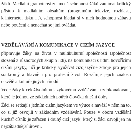
žáků. Mediální gramotnost znamená schopnost žáků zaujímat kritický
přístup k mediálním obsahům (programům televize, rozhlasu,
k internetu, tisku,…), schopnost hledat si v nich hodnotnou zábavu
nebo poučení a nenechat se jimi ovládat.
VZDĚLÁVÁNÍ A KOMUNIKACE V CIZÍM JAZYCE
připravuje žáky na život v multikulturní společnosti (společnost
složená z různorodých skupin lidí), na komunikaci s lidmi hovořícími
cizími jazyky, učí je kriticky využívat cizojazyčné zdroje pro jejich
soukromý a hlavně i pro profesní život. Rozšiřuje jejich znalosti
o světě a kultuře jiných národů.
Vede žáky k celoživotnímu jazykovému vzdělávání a zdokonalování,
které je jednou ze základních potřeb člověka dnešní doby.
Žáci se setkají s jedním cizím jazykem ve výuce a naváží v něm na to,
co si již osvojili v základním vzdělávání. Pouze v oboru vzdělání
kuchař-číšník je zařazen i druhý cizí jazyk, který si žáci osvojí jen na
nejzákladnější úrovni.