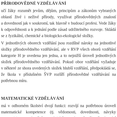
PŘÍRODOVĚDNÉ VZDĚLÁVÁNÍ
učí žáky rozumět jevům, dějům, principům a zákonům vybraných
oblastí živé i neživé přírody, využívat přírodovědných znalostí
a dovedností jak v soukromí, tak hlavně v budoucí profesi. Vede žáky
k odpovědnosti a k jednání podle zásad udržitelného rozvoje. Skládá
se z fyzikální, chemické a biologicko-ekologické složky.
V jednotlivých oborech vzdělání jsou rozdílné nároky na jednotlivé
složky přírodovědného vzdělávání, ale v RVP všech oborů vzdělání
kategorie H je uvedena jen jedna, a to nejnižší úroveň jednotlivých
složek přírodovědného vzdělávání. Pokud obor vzdělání vyžaduje
v některé ze shora uvedených složek hlubší vzdělání, předpokládá se,
že škola v příslušném ŠVP rozšíří přírodovědné vzdělávání na
potřebnou míru.
MATEMATICKÉ VZDĚLÁVÁNÍ
má v odborném školství dvojí funkci: rozvíjí na potřebnou úroveň
matematické kompetence (tj. vědomosti, dovednosti, návyky