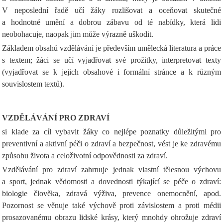
V neposlední řadě učí žáky rozlišovat a oceňovat skutečné
a hodnotné umění a dobrou zábavu od té nabídky, která lidi
neobohacuje, naopak jim může výrazně uškodit.
Základem obsahů vzdělávání je především umělecká literatura a práce
s textem; žáci se učí vyjadřovat své prožitky, interpretovat texty
(vyjadřovat se k jejich obsahové i formální stránce a k různým
souvislostem textů).
VZDĚLÁVÁNÍ PRO ZDRAVÍ
si klade za cíl vybavit žáky co nejlépe poznatky důležitými pro
preventivní a aktivní péči o zdraví a bezpečnost, vést je ke zdravému
způsobu života a celoživotní odpovědnosti za zdraví.
Vzdělávání pro zdraví zahrnuje jednak vlastní tělesnou výchovu
a sport, jednak vědomosti a dovednosti týkající se péče o zdraví:
biologie člověka, zdravá výživa, prevence onemocnění, apod.
Pozornost se věnuje také výchově proti závislostem a proti médii
prosazovanému obrazu lidské krásy, který mnohdy ohrožuje zdraví