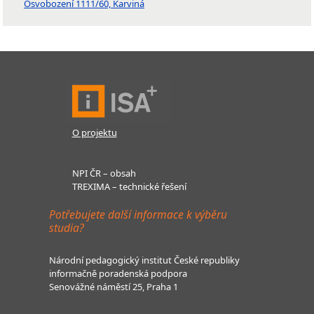
Osvobození 1111/60, Karviná
O projektu
NPI ČR – obsah
TREXIMA – technické řešení
Potřebujete další informace k výběru
studia?
Národní pedagogický institut České republiky
informačně poradenská podpora
Senovážné náměstí 25, Praha 1