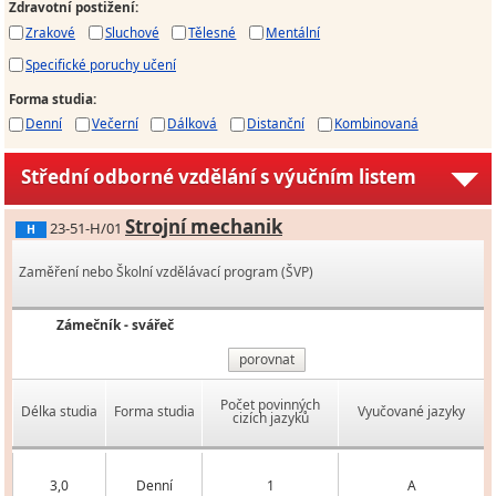
Zdravotní postižení
:
Zrakové
Sluchové
Tělesné
Mentální
Specifické poruchy učení
Forma studia
:
Denní
Večerní
Dálková
Distanční
Kombinovaná
Střední odborné vzdělání s výučním listem
Strojní mechanik
23-51-H/01
H
Zaměření nebo Školní vzdělávací program (ŠVP)
Zámečník - svářeč
porovnat
Počet povinných
Délka studia
Forma studia
Vyučované jazyky
cizích jazyků
3,0
Denní
1
A