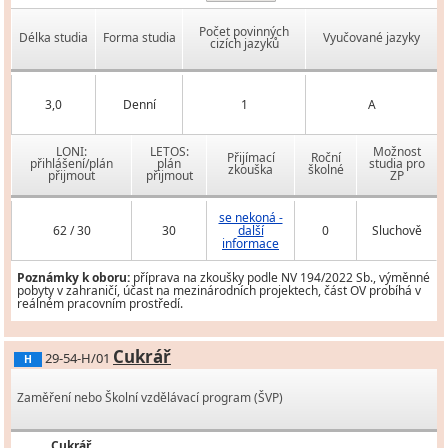
Počet povinných
Délka studia
Forma studia
Vyučované jazyky
cizích jazyků
3,0
Denní
1
A
LONI:
LETOS:
Možnost
Přijímací
Roční
přihlášení/plán
plán
studia pro
zkouška
školné
přijmout
přijmout
ZP
se nekoná -
62 / 30
30
další
0
Sluchově
informace
Poznámky k oboru:
příprava na zkoušky podle NV 194/2022 Sb., výměnné
pobyty v zahraničí, účast na mezinárodních projektech, část OV probíhá v
reálném pracovním prostředí.
Cukrář
29-54-H/01
H
Zaměření nebo Školní vzdělávací program (ŠVP)
Cukrář