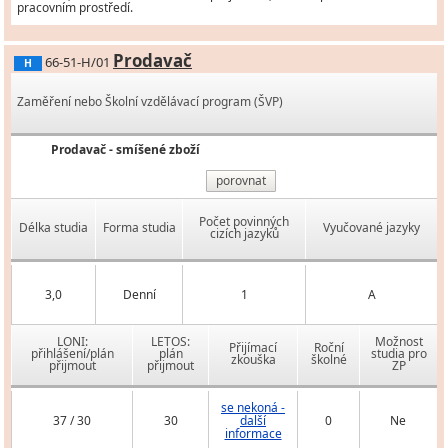
pracovním prostředí.
Prodavač
66-51-H/01
H
Zaměření nebo Školní vzdělávací program (ŠVP)
Prodavač - smíšené zboží
porovnat
Počet povinných
Délka studia
Forma studia
Vyučované jazyky
cizích jazyků
3,0
Denní
1
A
LONI:
LETOS:
Možnost
Přijímací
Roční
přihlášení/plán
plán
studia pro
zkouška
školné
přijmout
přijmout
ZP
se nekoná -
37 / 30
30
další
0
Ne
informace