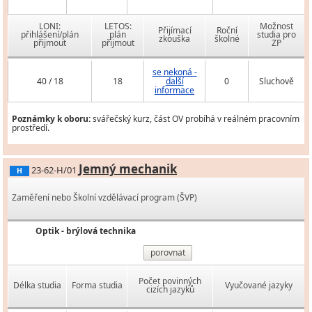
LONI:
LETOS:
Možnost
Přijímací
Roční
přihlášení/plán
plán
studia pro
zkouška
školné
přijmout
přijmout
ZP
se nekoná -
40 / 18
18
další
0
Sluchově
informace
Poznámky k oboru:
svářečský kurz, část OV probíhá v reálném pracovním
prostředí.
Jemný mechanik
23-62-H/01
H
Zaměření nebo Školní vzdělávací program (ŠVP)
Optik - brýlová technika
porovnat
Počet povinných
Délka studia
Forma studia
Vyučované jazyky
cizích jazyků