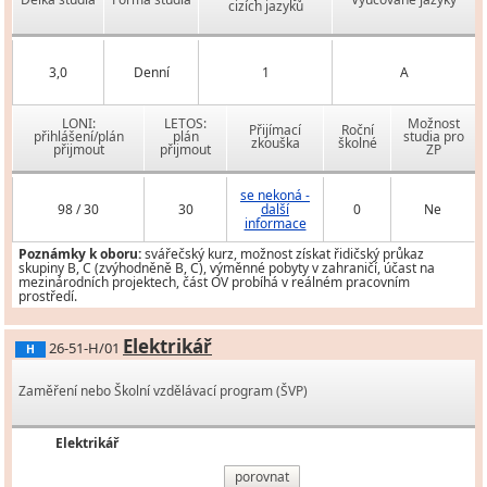
cizích jazyků
3,0
Denní
1
A
LONI:
LETOS:
Možnost
Přijímací
Roční
přihlášení/plán
plán
studia pro
zkouška
školné
přijmout
přijmout
ZP
se nekoná -
98 / 30
30
další
0
Ne
informace
Poznámky k oboru:
svářečský kurz, možnost získat řidičský průkaz
skupiny B, C (zvýhodněně B, C), výměnné pobyty v zahraničí, účast na
mezinárodních projektech, část OV probíhá v reálném pracovním
prostředí.
Elektrikář
26-51-H/01
H
Zaměření nebo Školní vzdělávací program (ŠVP)
Elektrikář
porovnat