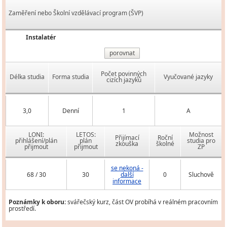
Zaměření nebo Školní vzdělávací program (ŠVP)
Instalatér
porovnat
Počet povinných
Délka studia
Forma studia
Vyučované jazyky
cizích jazyků
3,0
Denní
1
A
LONI:
LETOS:
Možnost
Přijímací
Roční
přihlášení/plán
plán
studia pro
zkouška
školné
přijmout
přijmout
ZP
se nekoná -
68 / 30
30
další
0
Sluchově
informace
Poznámky k oboru:
svářečský kurz, část OV probíhá v reálném pracovním
prostředí.