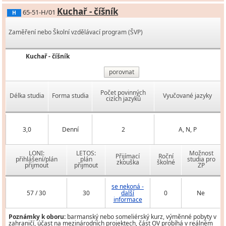
Kuchař - číšník
65-51-H/01
H
Zaměření nebo Školní vzdělávací program (ŠVP)
Kuchař - číšník
porovnat
Počet povinných
Délka studia
Forma studia
Vyučované jazyky
cizích jazyků
3,0
Denní
2
A, N, P
LONI:
LETOS:
Možnost
Přijímací
Roční
přihlášení/plán
plán
studia pro
zkouška
školné
přijmout
přijmout
ZP
se nekoná -
57 / 30
30
další
0
Ne
informace
Poznámky k oboru:
barmanský nebo someliérský kurz, výměnné pobyty v
zahraničí, účast na mezinárodních projektech, část OV probíhá v reálném