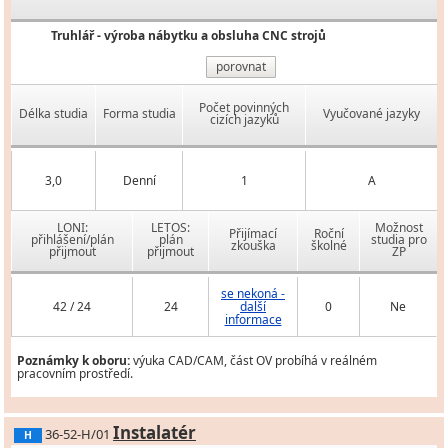
Truhlář - výroba nábytku a obsluha CNC strojů
porovnat
Počet povinných
Délka studia
Forma studia
Vyučované jazyky
cizích jazyků
3,0
Denní
1
A
LONI:
LETOS:
Možnost
Přijímací
Roční
přihlášení/plán
plán
studia pro
zkouška
školné
přijmout
přijmout
ZP
se nekoná -
42 / 24
24
další
0
Ne
informace
Poznámky k oboru:
výuka CAD/CAM, část OV probíhá v reálném
pracovním prostředí.
Instalatér
36-52-H/01
H