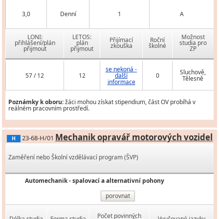
3,0
Denní
1
A
LONI:
LETOS:
Možnost
Přijímací
Roční
přihlášení/plán
plán
studia pro
zkouška
školné
přijmout
přijmout
ZP
se nekoná -
Sluchově,
57 / 12
12
další
0
Tělesně
informace
Poznámky k oboru:
žáci mohou získat stipendium, část OV probíhá v
reálném pracovním prostředí.
Mechanik opravář motorových vozidel
23-68-H/01
H
Zaměření nebo Školní vzdělávací program (ŠVP)
Automechanik - spalovací a alternativní pohony
porovnat
Počet povinných
Délka studia
Forma studia
Vyučované jazyky