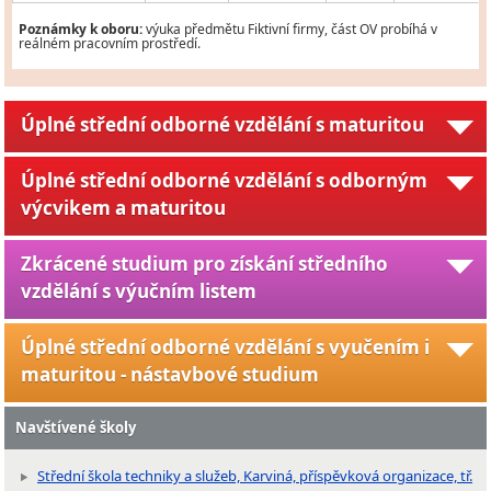
Poznámky k oboru:
výuka předmětu Fiktivní firmy, část OV probíhá v
reálném pracovním prostředí.
Úplné střední odborné vzdělání s maturitou
Úplné střední odborné vzdělání s odborným
výcvikem a maturitou
Zkrácené studium pro získání středního
vzdělání s výučním listem
Úplné střední odborné vzdělání s vyučením i
maturitou - nástavbové studium
Navštívené školy
Střední škola techniky a služeb, Karviná, příspěvková organizace, tř.