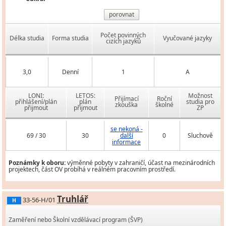
porovnat
Počet povinných
Délka studia
Forma studia
Vyučované jazyky
cizích jazyků
3,0
Denní
1
A
LONI:
LETOS:
Možnost
Přijímací
Roční
přihlášení/plán
plán
studia pro
zkouška
školné
přijmout
přijmout
ZP
se nekoná -
69 / 30
30
další
0
Sluchově
informace
Poznámky k oboru:
výměnné pobyty v zahraničí, účast na mezinárodních
projektech, část OV probíhá v reálném pracovním prostředí.
Truhlář
33-56-H/01
H
Zaměření nebo Školní vzdělávací program (ŠVP)