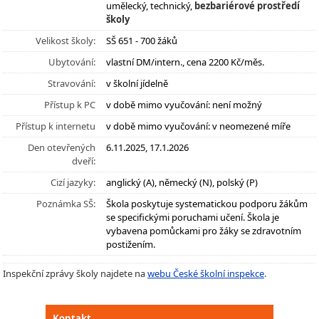
umělecký, technický,
bezbariérové prostředí
školy
Velikost školy:
SŠ 651 - 700 žáků
Ubytování:
vlastní DM/intern., cena 2200 Kč/měs.
Stravování:
v školní jídelně
Přístup k PC
v době mimo vyučování: není možný
Přístup k internetu
v době mimo vyučování: v neomezené míře
Den otevřených
6.11.2025, 17.1.2026
dveří:
Cizí jazyky:
anglický (A), německý (N), polský (P)
Poznámka SŠ:
Škola poskytuje systematickou podporu žákům
se specifickými poruchami učení. Škola je
vybavena pomůckami pro žáky se zdravotním
postižením.
Inspekční zprávy školy najdete na
webu České školní inspekce
.
Kontakt