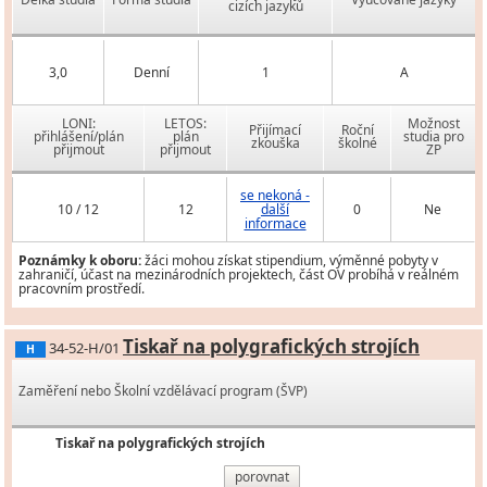
cizích jazyků
3,0
Denní
1
A
LONI:
LETOS:
Možnost
Přijímací
Roční
přihlášení/plán
plán
studia pro
zkouška
školné
přijmout
přijmout
ZP
se nekoná -
10 / 12
12
další
0
Ne
informace
Poznámky k oboru:
žáci mohou získat stipendium, výměnné pobyty v
zahraničí, účast na mezinárodních projektech, část OV probíhá v reálném
pracovním prostředí.
Tiskař na polygrafických strojích
34-52-H/01
H
Zaměření nebo Školní vzdělávací program (ŠVP)
Tiskař na polygrafických strojích
porovnat