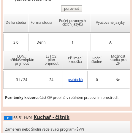
porovnat
Počet povinných
Délka studia
Forma studia
Vyučované jazyky
cizích jazyků
3,0
Denní
1
A
LONI:
LETOS:
Možnost
Přijímací
Roční
přihlášení/plán
plán
studia pro
zkouška
školné
přijmout
přijmout
ZP
31 / 24
24
praktická
0
Ne
Poznámky k oboru:
část OV probíhá v reálném pracovním prostředí.
Kuchař - číšník
65-51-H/01
H
Zaměření nebo Školní vzdělávací program (ŠVP)