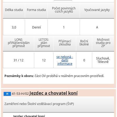
Počet povinných
Délka studia
Forma studia
Vyučované jazyky
cizích jazyků
3,0
Denní
1
A
LONI:
LETOS:
Možnost
Přijímací
Roční
přihlášení/plán
plán
studia pro
zkouška
školné
přijmout
přijmout
ZP
se nekoná -
Sluchově,
31 / 12
12
další
0
Tělesně
informace
Poznámky k oboru:
část OV probíhá v reálném pracovním prostředí.
Jezdec a chovatel koní
41-53-H/02
H
Zaměření nebo Školní vzdělávací program (ŠVP)
Jezdec chovatel koní