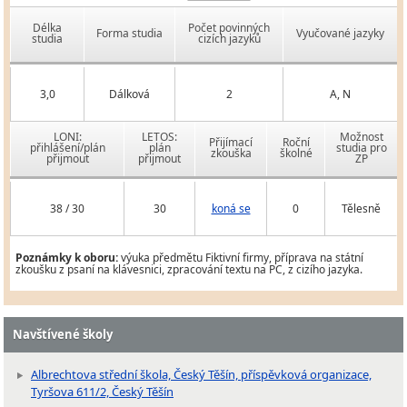
Délka
Počet povinných
Forma studia
Vyučované jazyky
studia
cizích jazyků
3,0
Dálková
2
A, N
LONI:
LETOS:
Možnost
Přijímací
Roční
přihlášení/plán
plán
studia pro
zkouška
školné
přijmout
přijmout
ZP
38 / 30
30
koná se
0
Tělesně
Poznámky k oboru:
výuka předmětu Fiktivní firmy, příprava na státní
zkoušku z psaní na klávesnici, zpracování textu na PC, z cizího jazyka.
Navštívené školy
Albrechtova střední škola, Český Těšín, příspěvková organizace,
Tyršova 611/2, Český Těšín