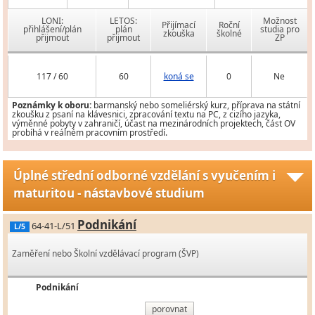
LONI:
LETOS:
Možnost
Přijímací
Roční
přihlášení/plán
plán
studia pro
zkouška
školné
přijmout
přijmout
ZP
117 / 60
60
koná se
0
Ne
Poznámky k oboru:
barmanský nebo someliérský kurz, příprava na státní
zkoušku z psaní na klávesnici, zpracování textu na PC, z cizího jazyka,
výměnné pobyty v zahraničí, účast na mezinárodních projektech, část OV
probíhá v reálném pracovním prostředí.
Úplné střední odborné vzdělání s vyučením i
maturitou - nástavbové studium
Podnikání
64-41-L/51
L/5
Zaměření nebo Školní vzdělávací program (ŠVP)
Podnikání
porovnat