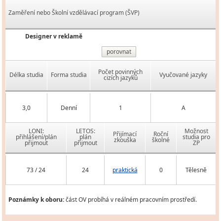
Zaměření nebo Školní vzdělávací program (ŠVP)
Designer v reklamě
porovnat
Počet povinných
Délka studia
Forma studia
Vyučované jazyky
cizích jazyků
3,0
Denní
1
A
LONI:
LETOS:
Možnost
Přijímací
Roční
přihlášení/plán
plán
studia pro
zkouška
školné
přijmout
přijmout
ZP
73 / 24
24
praktická
0
Tělesně
Poznámky k oboru:
část OV probíhá v reálném pracovním prostředí.