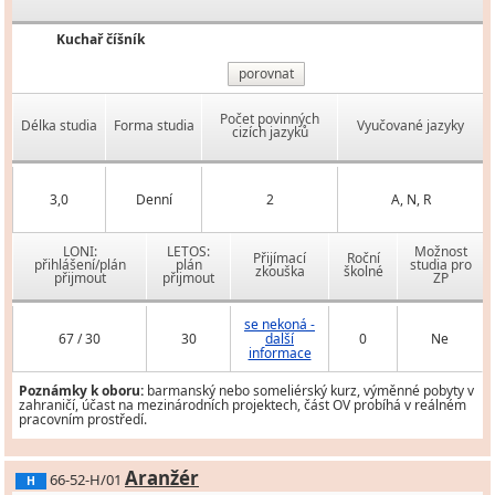
Kuchař číšník
porovnat
Počet povinných
Délka studia
Forma studia
Vyučované jazyky
cizích jazyků
3,0
Denní
2
A, N, R
LONI:
LETOS:
Možnost
Přijímací
Roční
přihlášení/plán
plán
studia pro
zkouška
školné
přijmout
přijmout
ZP
se nekoná -
67 / 30
30
další
0
Ne
informace
Poznámky k oboru:
barmanský nebo someliérský kurz, výměnné pobyty v
zahraničí, účast na mezinárodních projektech, část OV probíhá v reálném
pracovním prostředí.
Aranžér
66-52-H/01
H