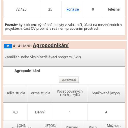
72 / 25
25
koná se
0
Tělesně
Poznámky k oboru:
výměnné pobyty v zahraničí, účast na mezinárodních
projektech, část OV probíhá v reálném pracovním prostředí.
Agropodnikání
41-41-M/01
M
Zaměření nebo Školní vzdělávací program (ŠVP)
Agropodnikání
porovnat
Počet povinných
Délka studia
Forma studia
Vyučované jazyky
cizích jazyků
4,0
Denní
1
A
LONI:
LETOS:
Možnost
Přijímací
Roční