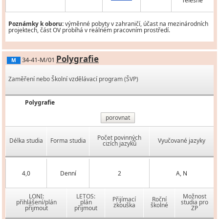
Tělesně
Poznámky k oboru:
výměnné pobyty v zahraničí, účast na mezinárodních
projektech, část OV probíhá v reálném pracovním prostředí.
Polygrafie
34-41-M/01
M
Zaměření nebo Školní vzdělávací program (ŠVP)
Polygrafie
porovnat
Počet povinných
Délka studia
Forma studia
Vyučované jazyky
cizích jazyků
4,0
Denní
2
A, N
LONI:
LETOS:
Možnost
Přijímací
Roční
přihlášení/plán
plán
studia pro
zkouška
školné
přijmout
přijmout
ZP