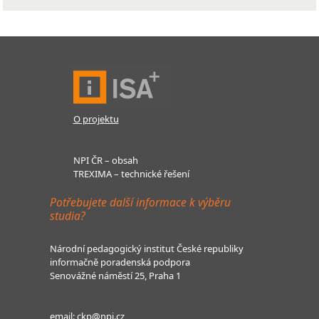
O projektu
NPI ČR – obsah
TREXIMA – technické řešení
Potřebujete další informace k výběru
studia?
Národní pedagogický institut České republiky
informačně poradenská podpora
Senovážné náměstí 25, Praha 1
email:
ckp@npi.cz