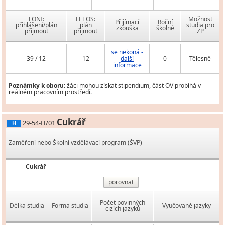
LONI:
LETOS:
Možnost
Přijímací
Roční
přihlášení/plán
plán
studia pro
zkouška
školné
přijmout
přijmout
ZP
se nekoná -
39 / 12
12
další
0
Tělesně
informace
Poznámky k oboru:
žáci mohou získat stipendium, část OV probíhá v
reálném pracovním prostředí.
Cukrář
29-54-H/01
H
Zaměření nebo Školní vzdělávací program (ŠVP)
Cukrář
porovnat
Počet povinných
Délka studia
Forma studia
Vyučované jazyky
cizích jazyků