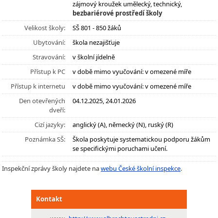
zájmový kroužek umělecký, technický,
bezbariérové prostředí školy
Velikost školy:
SŠ 801 - 850 žáků
Ubytování:
škola nezajišťuje
Stravování:
v školní jídelně
Přístup k PC
v době mimo vyučování: v omezené míře
Přístup k internetu
v době mimo vyučování: v omezené míře
Den otevřených
04.12.2025, 24.01.2026
dveří:
Cizí jazyky:
anglický (A), německý (N), ruský (R)
Poznámka SŠ:
Škola poskytuje systematickou podporu žákům
se specifickými poruchami učení.
Inspekční zprávy školy najdete na
webu České školní inspekce
.
Kontakt