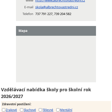
www
http://www.albrechtovastredni.cz
E-mail
skola@albrechtovastredni.cz
Telefon
737 791 227, 739 204 582
Mapa
Vzdělávací nabídka školy pro školní rok
2026/2027
Zdravotní postižení
:
Zrakové
Sluchové
Tělesné
Mentální