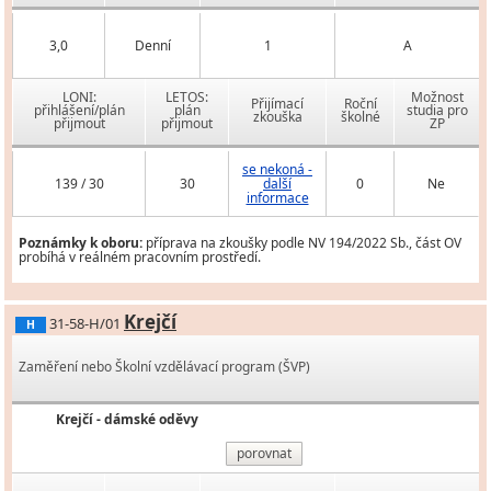
3,0
Denní
1
A
LONI:
LETOS:
Možnost
Přijímací
Roční
přihlášení/plán
plán
studia pro
zkouška
školné
přijmout
přijmout
ZP
se nekoná -
139 / 30
30
další
0
Ne
informace
Poznámky k oboru:
příprava na zkoušky podle NV 194/2022 Sb., část OV
probíhá v reálném pracovním prostředí.
Krejčí
31-58-H/01
H
Zaměření nebo Školní vzdělávací program (ŠVP)
Krejčí - dámské oděvy
porovnat