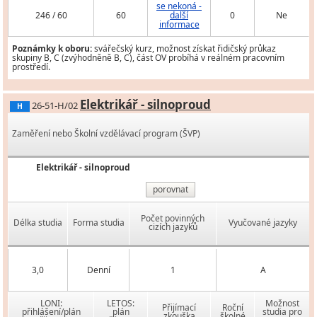
se nekoná -
246 / 60
60
další
0
Ne
informace
Poznámky k oboru:
svářečský kurz, možnost získat řidičský průkaz
skupiny B, C (zvýhodněně B, C), část OV probíhá v reálném pracovním
prostředí.
Elektrikář - silnoproud
26-51-H/02
H
Zaměření nebo Školní vzdělávací program (ŠVP)
Elektrikář - silnoproud
porovnat
Počet povinných
Délka studia
Forma studia
Vyučované jazyky
cizích jazyků
3,0
Denní
1
A
LONI:
LETOS:
Možnost
Přijímací
Roční
přihlášení/plán
plán
studia pro
zkouška
školné