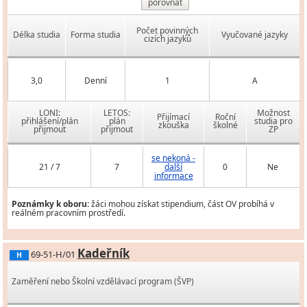
porovnat
Počet povinných
Délka studia
Forma studia
Vyučované jazyky
cizích jazyků
3,0
Denní
1
A
LONI:
LETOS:
Možnost
Přijímací
Roční
přihlášení/plán
plán
studia pro
zkouška
školné
přijmout
přijmout
ZP
se nekoná -
21 / 7
7
další
0
Ne
informace
Poznámky k oboru:
žáci mohou získat stipendium, část OV probíhá v
reálném pracovním prostředí.
Kadeřník
69-51-H/01
H
Zaměření nebo Školní vzdělávací program (ŠVP)