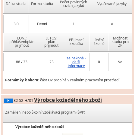
Počet povinných
Délka studia
Forma studia
Vyučované jazyky
cizích jazyků
3,0
Denní
1
A
LONI:
LETOS:
Možnost
Přijímací
Roční
přihlášení/plán
plán
studia pro
zkouška
školné
přijmout
přijmout
ZP
se nekoná -
88 / 23
23
další
0
Ne
informace
Poznámky k oboru:
část OV probíhá v reálném pracovním prostředí.
Výrobce kožedělného zboží
32-52-H/01
H
Zaměření nebo Školní vzdělávací program (ŠVP)
Výrobce kožedělného zboží