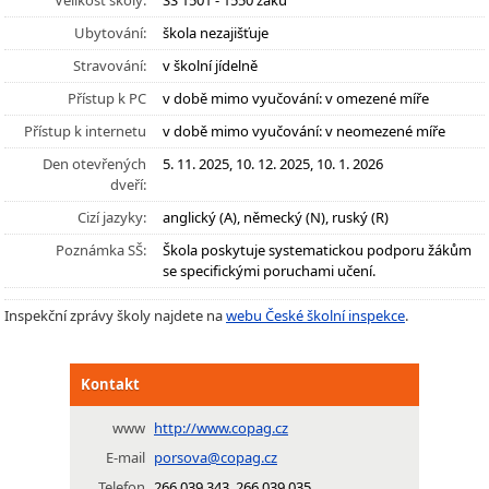
Velikost školy:
SŠ 1501 - 1550 žáků
Ubytování:
škola nezajišťuje
Stravování:
v školní jídelně
Přístup k PC
v době mimo vyučování: v omezené míře
Přístup k internetu
v době mimo vyučování: v neomezené míře
Den otevřených
5. 11. 2025, 10. 12. 2025, 10. 1. 2026
dveří:
Cizí jazyky:
anglický (A), německý (N), ruský (R)
Poznámka SŠ:
Škola poskytuje systematickou podporu žákům
se specifickými poruchami učení.
Inspekční zprávy školy najdete na
webu České školní inspekce
.
Kontakt
www
http://www.copag.cz
E-mail
porsova@copag.cz
Telefon
266 039 343, 266 039 035