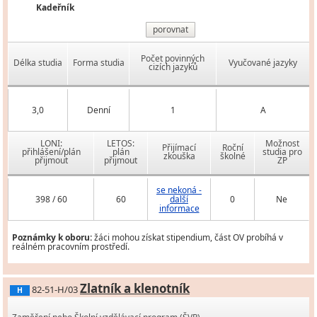
Kadeřník
porovnat
Počet povinných
Délka studia
Forma studia
Vyučované jazyky
cizích jazyků
3,0
Denní
1
A
LONI:
LETOS:
Možnost
Přijímací
Roční
přihlášení/plán
plán
studia pro
zkouška
školné
přijmout
přijmout
ZP
se nekoná -
398 / 60
60
další
0
Ne
informace
Poznámky k oboru:
žáci mohou získat stipendium, část OV probíhá v
reálném pracovním prostředí.
Zlatník a klenotník
82-51-H/03
H