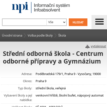
Úvodní strana
Volba podle školy
Škola
vytisknout
Střední odborná škola - Centrum
odborné přípravy a Gymnázium
Adresa:
Poděbradská 179/1, Praha 9 - Vysočany, 19000
Okres:
Praha 9
Typ školy:
střední škola, veřejná
Vybavení školy a její
venkovní hřiště, školní bufet, nápojový automat
nabídka: