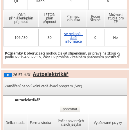
3,0
Denní
1
A
LONI:
LETOS:
Možnost
Přijímací
Roční
přihlášení/plán
plán
studia pro
zkouška
školné
přijmout
přijmout
ZP
se nekoná -
106 / 30
30
další
0
Ne
informace
Poznámky k oboru:
žáci mohou získat stipendium, příprava na zkoušky
podle NV 194/2022 Sb., část OV probíhá v reálném pracovním prostředí.
Autoelektrikář
26-57-H/01
H
Zaměření nebo Školní vzdělávací program (ŠVP)
Autoelektrikář
porovnat
Počet povinných
Délka studia
Forma studia
Vyučované jazyky
cizích jazyků