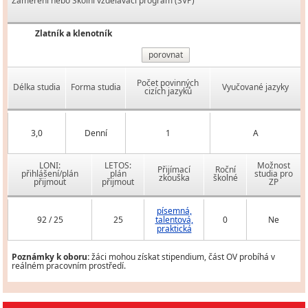
Zaměření nebo Školní vzdělávací program (ŠVP)
Zlatník a klenotník
porovnat
Počet povinných
Délka studia
Forma studia
Vyučované jazyky
cizích jazyků
3,0
Denní
1
A
LONI:
LETOS:
Možnost
Přijímací
Roční
přihlášení/plán
plán
studia pro
zkouška
školné
přijmout
přijmout
ZP
písemná,
92 / 25
25
talentová,
0
Ne
praktická
Poznámky k oboru:
žáci mohou získat stipendium, část OV probíhá v
reálném pracovním prostředí.