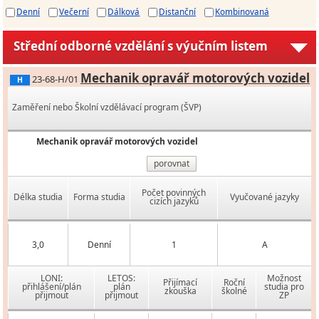
Denní
Večerní
Dálková
Distanční
Kombinovaná
Střední odborné vzdělání s výučním listem
Mechanik opravář motorových vozidel
23-68-H/01
H
Zaměření nebo Školní vzdělávací program (ŠVP)
Mechanik opravář motorových vozidel
porovnat
Počet povinných
Délka studia
Forma studia
Vyučované jazyky
cizích jazyků
3,0
Denní
1
A
LONI:
LETOS:
Možnost
Přijímací
Roční
přihlášení/plán
plán
studia pro
zkouška
školné
přijmout
přijmout
ZP