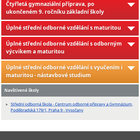
Čtyřletá gymnaziální příprava, po
ukončeném 9. ročníku základní školy
Úplné střední odborné vzdělání s maturitou
Úplné střední odborné vzdělání s odborným
výcvikem a maturitou
Úplné střední odborné vzdělání s vyučením i
maturitou - nástavbové studium
Navštívené školy
Střední odborná škola - Centrum odborné přípravy a Gymnázium,
Poděbradská 179/1, Praha 9 - Vysočany