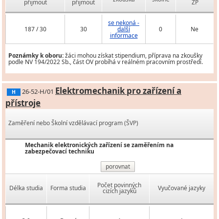
přijmout
přijmout
ZP
se nekoná -
187 / 30
30
další
0
Ne
informace
Poznámky k oboru:
žáci mohou získat stipendium, příprava na zkoušky
podle NV 194/2022 Sb., část OV probíhá v reálném pracovním prostředí.
Elektromechanik pro zařízení a
26-52-H/01
H
přístroje
Zaměření nebo Školní vzdělávací program (ŠVP)
Mechanik elektronických zařízení se zaměřením na
zabezpečovací techniku
porovnat
Počet povinných
Délka studia
Forma studia
Vyučované jazyky
cizích jazyků