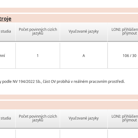
troje
Počet povinných cizích
LONI: přihlášen
studia
Vyučované jazyky
jazyků
přijmout
nní
1
A
106 / 30
y podle NV 194/2022 Sb., část OV probíhá v reálném pracovním prostředí.
Počet povinných cizích
LONI: přihlášen
studia
Vyučované jazyky
jazyků
přijmout