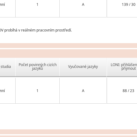
nní
1
A
139 / 30
OV probíhá v reálném pracovním prostředí.
Počet povinných cizích
LONI: přihlášen
studia
Vyučované jazyky
jazyků
přijmout
nní
1
A
88 / 23