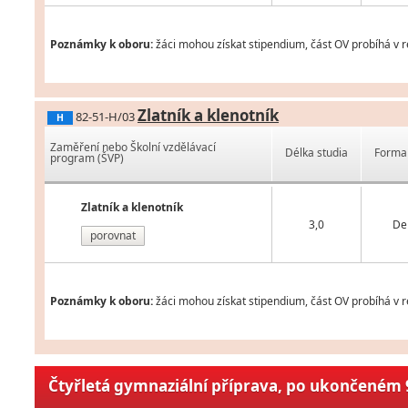
Poznámky k oboru:
žáci mohou získat stipendium, část OV probíhá v 
Zlatník a klenotník
82-51-H/03
H
Zaměření nebo Školní vzdělávací
Délka studia
Forma 
program (ŠVP)
Zlatník a klenotník
3,0
De
porovnat
Poznámky k oboru:
žáci mohou získat stipendium, část OV probíhá v 
Čtyřletá gymnaziální příprava, po ukončeném 9