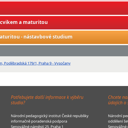
ýcvikem a maturitou
aturitou - nástavbové studium
, Poděbradská 179/1, Praha 9 - Vysočany
Potřebujete další informace k výběru
Chcete na
studia?
údajích o
Národní pedagogický institut České republiky
Národní ped
informačně poradenská podpora
oddělení še
Senovážné náměstí 25, Praha 1
Senovážné n