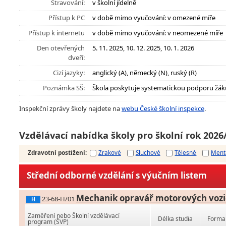
Stravování:
v školní jídelně
Přístup k PC
v době mimo vyučování: v omezené míře
Přístup k internetu
v době mimo vyučování: v neomezené míře
Den otevřených
5. 11. 2025, 10. 12. 2025, 10. 1. 2026
dveří:
Cizí jazyky:
anglický (A), německý (N), ruský (R)
Poznámka SŠ:
Škola poskytuje systematickou podporu žák
Inspekční zprávy školy najdete na
webu České školní inspekce
.
Vzdělávací nabídka školy pro školní rok 2026
Zdravotní postižení
:
Zrakové
Sluchové
Tělesné
Ment
Střední odborné vzdělání s výučním listem
Mechanik opravář motorových vozi
23-68-H/01
H
Zaměření nebo Školní vzdělávací
Délka studia
Forma 
program (ŠVP)