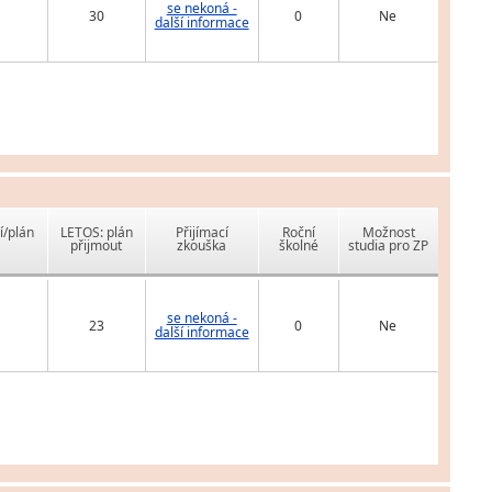
se nekoná -
30
0
Ne
další informace
í/plán
LETOS: plán
Přijímací
Roční
Možnost
přijmout
zkouška
školné
studia pro ZP
se nekoná -
23
0
Ne
další informace