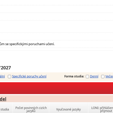
ům se specifickými poruchami učení.
/2027
ální
Specifické poruchy učení
Forma studia
:
Denní
Veče
del
Počet povinných cizích
LONI: přihlášen
studia
Vyučované jazyky
jazyků
přijmout