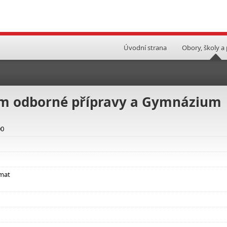
Úvodní strana
Obory, školy a
rum odborné přípravy a Gymnázium
00
omat