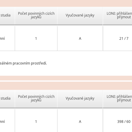
Počet povinných cizích
LONI: přihlášen
studia
Vyučované jazyky
jazyků
přijmout
nní
1
A
21 / 7
reálném pracovním prostředí.
Počet povinných cizích
LONI: přihlášen
studia
Vyučované jazyky
jazyků
přijmout
nní
1
A
398 / 60