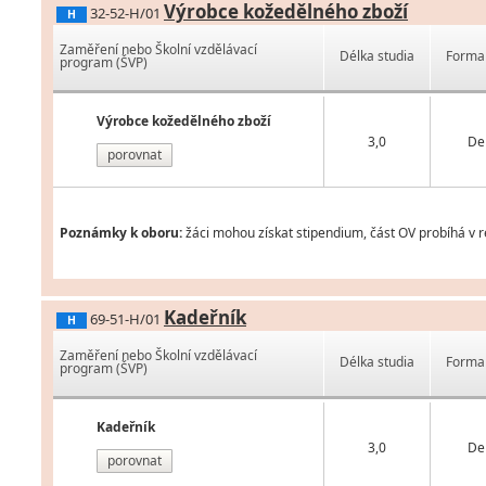
Výrobce kožedělného zboží
32-52-H/01
H
Zaměření nebo Školní vzdělávací
Délka studia
Forma 
program (ŠVP)
Výrobce kožedělného zboží
3,0
De
porovnat
Poznámky k oboru:
žáci mohou získat stipendium, část OV probíhá v 
Kadeřník
69-51-H/01
H
Zaměření nebo Školní vzdělávací
Délka studia
Forma 
program (ŠVP)
Kadeřník
3,0
De
porovnat