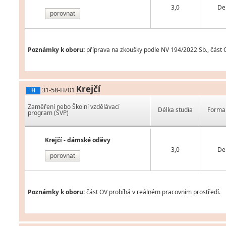
3,0
De
porovnat
Poznámky k oboru:
příprava na zkoušky podle NV 194/2022 Sb., část 
Krejčí
31-58-H/01
H
Zaměření nebo Školní vzdělávací
Délka studia
Forma 
program (ŠVP)
Krejčí - dámské oděvy
3,0
De
porovnat
Poznámky k oboru:
část OV probíhá v reálném pracovním prostředí.