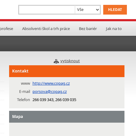
 profese
Absolventi škol a trh práce
Bez bariér
Jak na to
vytisknout
Kontakt
www
http://www.copag.cz
E-mail
porsova@copag.cz
Telefon
266 039 343, 266 039 035
Mapa