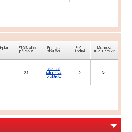
í/plán
LETOS: plán
Přijímací
Roční
Možnost
přijmout
zkouška
školné
studia pro ZP
písemná,
25
talentová,
0
Ne
praktická