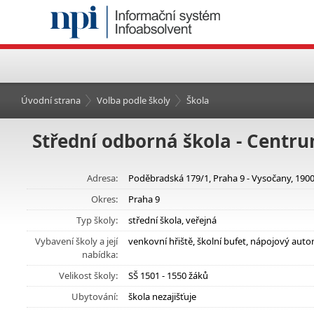
Úvodní strana
Volba podle školy
Škola
Střední odborná škola - Cent
Adresa:
Poděbradská 179/1, Praha 9 - Vysočany, 190
Okres:
Praha 9
Typ školy:
střední škola, veřejná
Vybavení školy a její
venkovní hřiště, školní bufet, nápojový aut
nabídka:
Velikost školy:
SŠ 1501 - 1550 žáků
Ubytování:
škola nezajišťuje