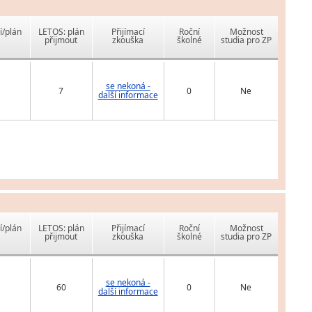
í/plán
LETOS: plán
Přijímací
Roční
Možnost
přijmout
zkouška
školné
studia pro ZP
se nekoná -
7
0
Ne
další informace
í/plán
LETOS: plán
Přijímací
Roční
Možnost
přijmout
zkouška
školné
studia pro ZP
se nekoná -
60
0
Ne
další informace