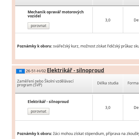
Mechanik opravář motorových
vozidel
3,0
De
porovnat
Poznámky k oboru:
svářečský kurz, možnost získat řidičský průkaz sk
Elektrikář - silnoproud
26-51-H/02
H
Zaměření nebo Školní vzdělávací
Délka studia
Forma 
program (ŠVP)
Elektrikář - silnoproud
3,0
De
porovnat
Poznámky k oboru:
žáci mohou získat stipendium, příprava na zkoušk