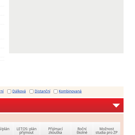
rní
Dálková
Distanční
Kombinovaná
í/plán
LETOS: plán
Přijímací
Roční
Možnost
přijmout
zkouška
školné
studia pro ZP