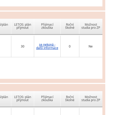
í/plán
LETOS: plán
Přijímací
Roční
Možnost
přijmout
zkouška
školné
studia pro ZP
se nekoná -
30
0
Ne
další informace
í/plán
LETOS: plán
Přijímací
Roční
Možnost
přijmout
zkouška
školné
studia pro ZP