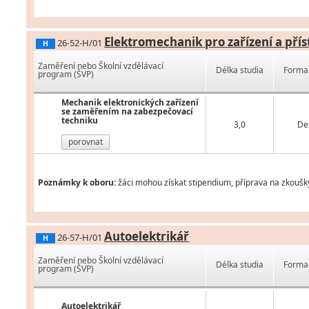
Elektromechanik pro zařízení a přís
26-52-H/01
H
Zaměření nebo Školní vzdělávací
Délka studia
Forma 
program (ŠVP)
Mechanik elektronických zařízení
se zaměřením na zabezpečovací
techniku
3,0
De
porovnat
Poznámky k oboru:
žáci mohou získat stipendium, příprava na zkoušk
Autoelektrikář
26-57-H/01
H
Zaměření nebo Školní vzdělávací
Délka studia
Forma 
program (ŠVP)
Autoelektrikář