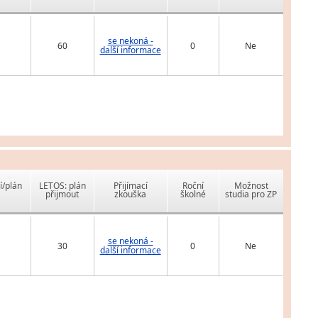
se nekoná -
60
0
Ne
další informace
í/plán
LETOS: plán
Přijímací
Roční
Možnost
přijmout
zkouška
školné
studia pro ZP
se nekoná -
30
0
Ne
další informace