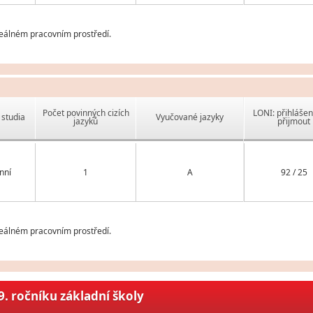
reálném pracovním prostředí.
Počet povinných cizích
LONI: přihlášen
studia
Vyučované jazyky
jazyků
přijmout
nní
1
A
92 / 25
reálném pracovním prostředí.
. ročníku základní školy