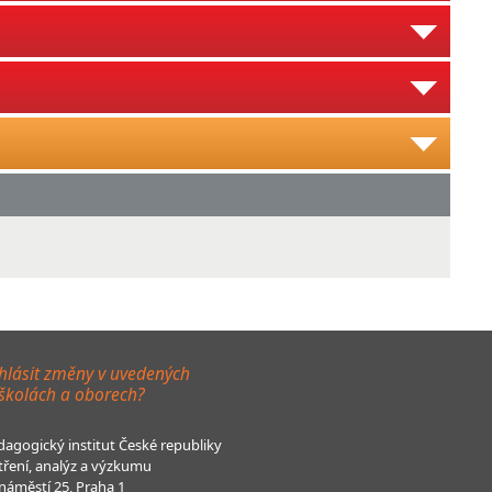
hlásit změny v uvedených
 školách a oborech?
agogický institut České republiky
tření, analýz a výzkumu
áměstí 25, Praha 1