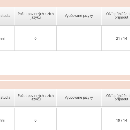
Počet povinných cizích
LONI: přihlášen
studia
Vyučované jazyky
jazyků
přijmout
nní
0
21 / 14
Počet povinných cizích
LONI: přihlášen
studia
Vyučované jazyky
jazyků
přijmout
nní
0
19 / 14