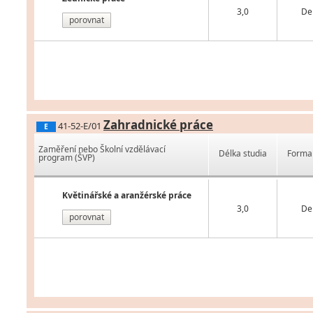
3,0
De
porovnat
Zahradnické práce
41-52-E/01
E
Zaměření nebo Školní vzdělávací
Délka studia
Forma 
program (ŠVP)
Květinářské a aranžérské práce
3,0
De
porovnat