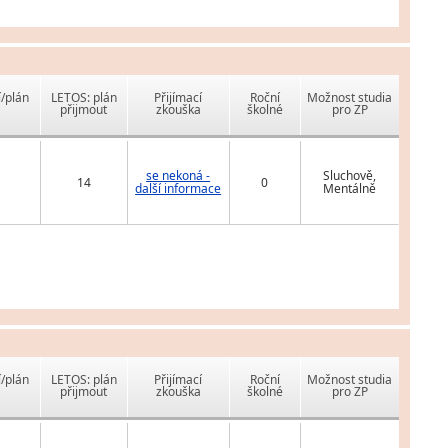
í/plán
LETOS: plán
Přijímací
Roční
Možnost studia
přijmout
zkouška
školné
pro ZP
se nekoná -
Sluchově,
14
0
další informace
Mentálně
í/plán
LETOS: plán
Přijímací
Roční
Možnost studia
přijmout
zkouška
školné
pro ZP