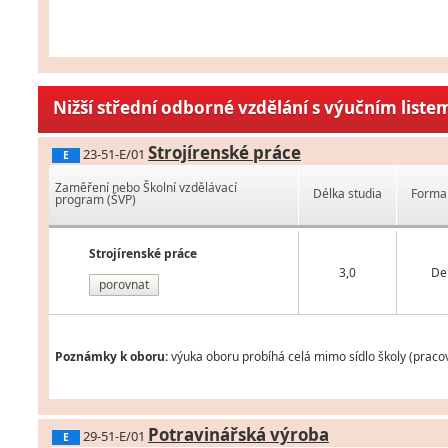
Nižší střední odborné vzdělání s výučním liste
Strojírenské práce
23-51-E/01
E
Zaměření nebo Školní vzdělávací
Délka studia
Forma 
program (ŠVP)
Strojírenské práce
3,0
De
porovnat
Poznámky k oboru:
výuka oboru probíhá celá mimo sídlo školy (pracov
Potravinářská výroba
29-51-E/01
E