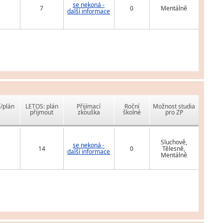
se nekoná -
7
0
Mentálně
další informace
í/plán
LETOS: plán
Přijímací
Roční
Možnost studia
přijmout
zkouška
školné
pro ZP
Sluchově,
se nekoná -
14
0
Tělesně,
další informace
Mentálně