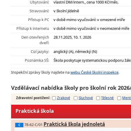
Ubytování:
vlastní DM/intern., cena 1000 Kč/měs.
Stravování:
v školní jídelně
Přístup k PC
v době mimo vyučování: v omezené míře
Přístup k internetu
v době mimo vyučování: v neomezené míře
Den otevřených
28.11.2025, 10. 1. 2026
dveří:
Cizí jazyky:
anglický (A), německý (N)
Poznámka SŠ:
Škola poskytuje systematickou podporu žák
Inspekční zprávy školy najdete na
webu České školní inspekce
.
Vzdělávací nabídka školy pro školní rok 2026
Zdravotní postižení
:
Zrakové
Sluchové
Tělesné
Ment
Praktická škola
Praktická škola jednoletá
78-62-C/01
C