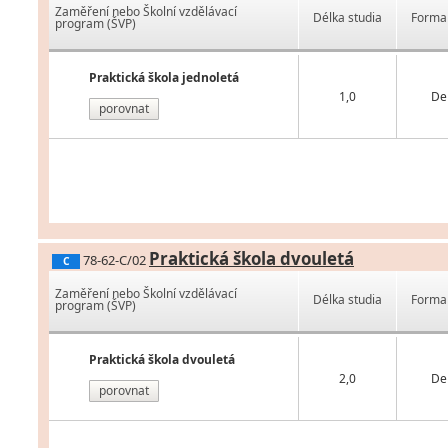
Zaměření nebo Školní vzdělávací
Délka studia
Forma 
program (ŠVP)
Praktická škola jednoletá
1,0
De
porovnat
Praktická škola dvouletá
78-62-C/02
C
Zaměření nebo Školní vzdělávací
Délka studia
Forma 
program (ŠVP)
Praktická škola dvouletá
2,0
De
porovnat