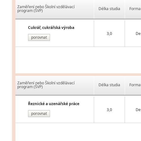
Zaměření nebo Školní vzdělávací
Délka studia
Forma 
program (ŠVP)
Cukrář, cukrářská výroba
3,0
De
porovnat
Zaměření nebo Školní vzdělávací
Délka studia
Forma 
program (ŠVP)
Řeznické a uzenářské práce
3,0
De
porovnat