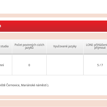
m
Počet povinných cizích
LONI: přihlášen
studia
Vyučované jazyky
jazyků
přijmout
nní
0
5 / 7
iště Černovice, Mariánské náměstí ).