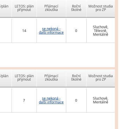
í/plán
LETOS: plán
Přijímací
Roční
Možnost studia
přijmout
zkouška
školné
pro ZP
Sluchově,
se nekoná -
14
0
Tělesně,
další informace
Mentálně
í/plán
LETOS: plán
Přijímací
Roční
Možnost studia
přijmout
zkouška
školné
pro ZP
se nekoná -
Sluchově,
7
0
další informace
Mentálně