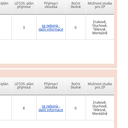
í/plán
LETOS: plán
Přijímací
Roční
Možnost studia
přijmout
zkouška
školné
pro ZP
Zrakově,
se nekoná -
Sluchově,
3
0
další informace
Tělesně,
Mentálně
í/plán
LETOS: plán
Přijímací
Roční
Možnost studia
přijmout
zkouška
školné
pro ZP
Zrakově,
se nekoná -
Sluchově,
8
0
další informace
Tělesně,
Mentálně