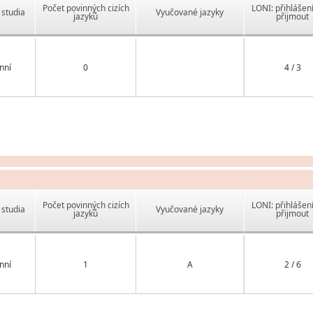
Počet povinných cizích
LONI: přihlášen
studia
Vyučované jazyky
jazyků
přijmout
nní
0
4 / 3
Počet povinných cizích
LONI: přihlášen
studia
Vyučované jazyky
jazyků
přijmout
nní
1
A
2 / 6