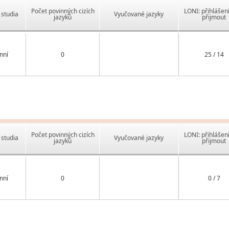
Počet povinných cizích
LONI: přihlášen
studia
Vyučované jazyky
jazyků
přijmout
nní
0
25 / 14
Počet povinných cizích
LONI: přihlášen
studia
Vyučované jazyky
jazyků
přijmout
nní
0
0 / 7