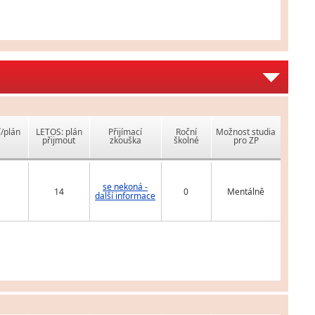
í/plán
LETOS: plán
Přijímací
Roční
Možnost studia
přijmout
zkouška
školné
pro ZP
se nekoná -
14
0
Mentálně
další informace