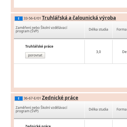
Truhlářská a čalounická výroba
33-56-E/01
E
Zaměření nebo Školní vzdělávací
Délka studia
Forma 
program (ŠVP)
Truhlářské práce
3,0
De
porovnat
Zednické práce
36-67-E/01
E
Zaměření nebo Školní vzdělávací
Délka studia
Forma 
program (ŠVP)
Zednické práce