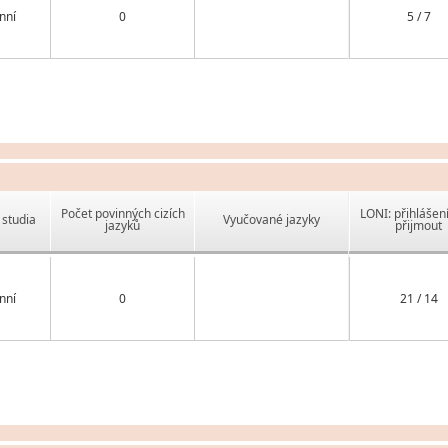
nní
0
5 / 7
Počet povinných cizích
LONI: přihlášen
studia
Vyučované jazyky
jazyků
přijmout
nní
0
21 / 14