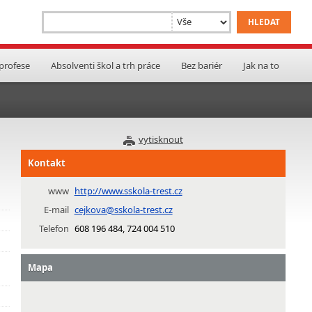
 profese
Absolventi škol a trh práce
Bez bariér
Jak na to
vytisknout
Kontakt
www
http://www.sskola-trest.cz
E-mail
cejkova@sskola-trest.cz
Telefon
608 196 484, 724 004 510
Mapa