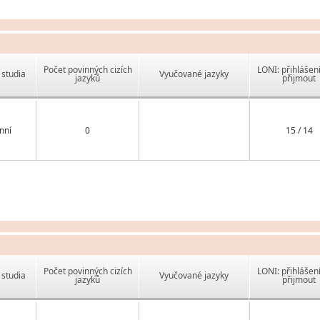
Počet povinných cizích
LONI: přihlášen
studia
Vyučované jazyky
jazyků
přijmout
nní
0
15 / 14
Počet povinných cizích
LONI: přihlášen
studia
Vyučované jazyky
jazyků
přijmout