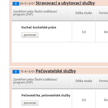
Stravovací a ubytovací služby
65-51-E/01
E
Zaměření nebo Školní vzdělávací
Délka studia
Forma 
program (ŠVP)
Kuchař, kuchařské práce
3,0
De
porovnat
Pečovatelské služby
75-41-E/01
E
Zaměření nebo Školní vzdělávací
Délka studia
Forma 
program (ŠVP)
Pečovatel/ka, pečovatelské služby
3,0
De
porovnat