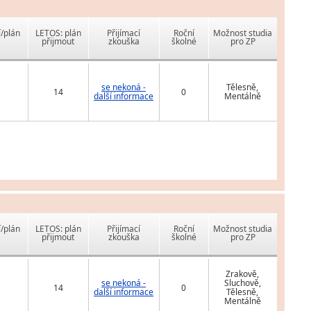
í/plán
LETOS: plán
Přijímací
Roční
Možnost studia
přijmout
zkouška
školné
pro ZP
se nekoná -
Tělesně,
14
0
další informace
Mentálně
í/plán
LETOS: plán
Přijímací
Roční
Možnost studia
přijmout
zkouška
školné
pro ZP
Zrakově,
se nekoná -
Sluchově,
14
0
další informace
Tělesně,
Mentálně