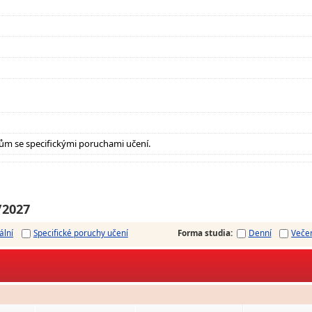
ům se specifickými poruchami učení.
/2027
ální
Specifické poruchy učení
Forma studia
:
Denní
Veče