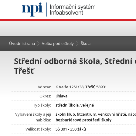
Úvodní strana
Volba podle školy
Škola
Střední odborná škola, Střední 
Třešť
Adresa:
K Valše 1251/38, Třešť, 58901
Okres:
Jihlava
Typ školy:
střední škola, veřejná
Vybavení školy a její
školní klub, fitcentrum, venkovní hřiště, n
nabídka:
bezbariérové prostředí školy
Velikost školy:
SŠ 301 - 350 žáků