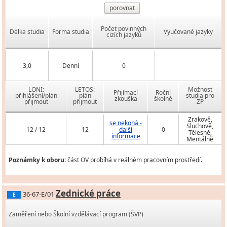
porovnat
Počet povinných
Délka studia
Forma studia
Vyučované jazyky
cizích jazyků
3,0
Denní
0
LONI:
LETOS:
Možnost
Přijímací
Roční
přihlášení/plán
plán
studia pro
zkouška
školné
přijmout
přijmout
ZP
Zrakově,
se nekoná -
Sluchově,
12 / 12
12
další
0
Tělesně,
informace
Mentálně
Poznámky k oboru:
část OV probíhá v reálném pracovním prostředí.
Zednické práce
36-67-E/01
E
Zaměření nebo Školní vzdělávací program (ŠVP)