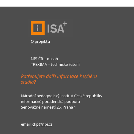
O projektu
NPI ČR – obsah
TREXIMA – technické řešení
Potřebujete další informace k výběru
studia?
Národní pedagogický institut České republiky
informačně poradenská podpora
Senovážné náměstí 25, Praha 1
email:
ckp@npi.cz