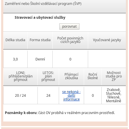
Zaměření nebo Školní vzdělávací program (ŠVP)
Stravovací a ubytovací služby
porovnat
Počet povinných
Délka studia
Forma studia
Vyučované jazyky
cizích jazyků
3,0
Denní
0
LONI:
LETOS:
Možnost
Přijímací
Roční
přihlášení/plán
plán
studia pro
zkouška
školné
přijmout
přijmout
ZP
Zrakově,
se nekoná -
Sluchově,
20 / 24
24
další
0
Tělesně,
informace
Mentálně
Poznámky k oboru:
část OV probíhá v reálném pracovním prostředí.