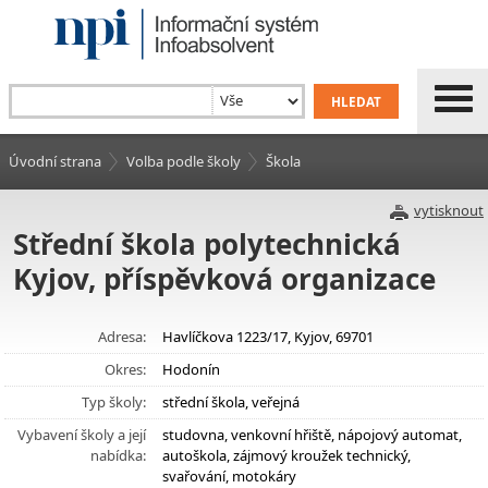
Úvodní strana
Volba podle školy
Škola
vytisknout
Střední škola polytechnická
Kyjov, příspěvková organizace
Adresa:
Havlíčkova 1223/17, Kyjov, 69701
Okres:
Hodonín
Typ školy:
střední škola, veřejná
Vybavení školy a její
studovna, venkovní hřiště, nápojový automat,
nabídka:
autoškola, zájmový kroužek technický,
svařování, motokáry