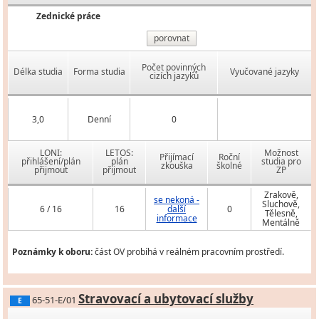
Zednické práce
porovnat
Počet povinných
Délka studia
Forma studia
Vyučované jazyky
cizích jazyků
3,0
Denní
0
LONI:
LETOS:
Možnost
Přijímací
Roční
přihlášení/plán
plán
studia pro
zkouška
školné
přijmout
přijmout
ZP
Zrakově,
se nekoná -
Sluchově,
6 / 16
16
další
0
Tělesně,
informace
Mentálně
Poznámky k oboru:
část OV probíhá v reálném pracovním prostředí.
Stravovací a ubytovací služby
65-51-E/01
E