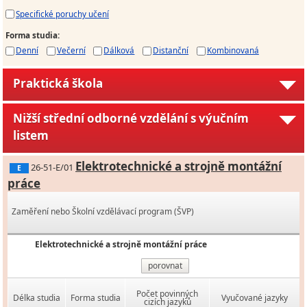
Specifické poruchy učení
Forma studia
:
Denní
Večerní
Dálková
Distanční
Kombinovaná
Praktická škola
Nižší střední odborné vzdělání s výučním
listem
Elektrotechnické a strojně montážní
26-51-E/01
E
práce
Zaměření nebo Školní vzdělávací program (ŠVP)
Elektrotechnické a strojně montážní práce
porovnat
Počet povinných
Délka studia
Forma studia
Vyučované jazyky
cizích jazyků