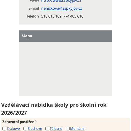
www
http://www.sspkyjov.cz
E-mail
nenickova@sspkyjov.cz
Telefon
518 615 109, 774 405 610
Mapa
Vzdělávací nabídka školy pro školní rok
2026/2027
Zdravotní postižení
:
Zrakové
Sluchové
Tělesné
Mentální