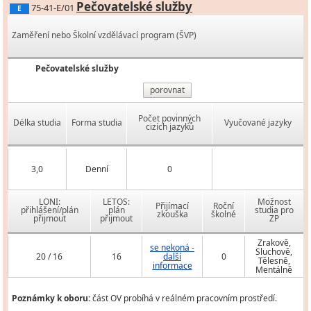
Pečovatelské služby
75-41-E/01
E
Zaměření nebo Školní vzdělávací program (ŠVP)
Pečovatelské služby
porovnat
Počet povinných
Délka studia
Forma studia
Vyučované jazyky
cizích jazyků
3,0
Denní
0
LONI:
LETOS:
Možnost
Přijímací
Roční
přihlášení/plán
plán
studia pro
zkouška
školné
přijmout
přijmout
ZP
Zrakově,
se nekoná -
Sluchově,
20 / 16
16
další
0
Tělesně,
informace
Mentálně
Poznámky k oboru:
část OV probíhá v reálném pracovním prostředí.