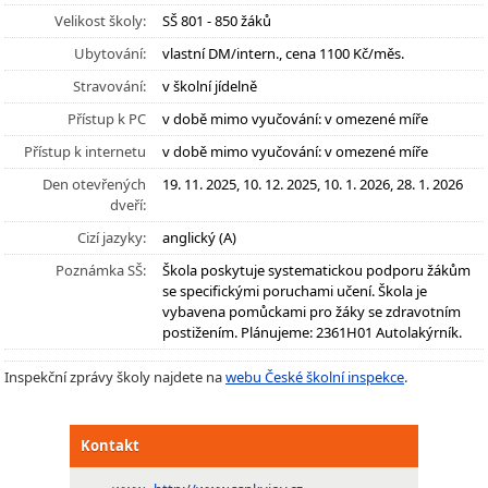
Velikost školy:
SŠ 801 - 850 žáků
Ubytování:
vlastní DM/intern., cena 1100 Kč/měs.
Stravování:
v školní jídelně
Přístup k PC
v době mimo vyučování: v omezené míře
Přístup k internetu
v době mimo vyučování: v omezené míře
Den otevřených
19. 11. 2025, 10. 12. 2025, 10. 1. 2026, 28. 1. 2026
dveří:
Cizí jazyky:
anglický (A)
Poznámka SŠ:
Škola poskytuje systematickou podporu žákům
se specifickými poruchami učení. Škola je
vybavena pomůckami pro žáky se zdravotním
postižením. Plánujeme: 2361H01 Autolakýrník.
Inspekční zprávy školy najdete na
webu České školní inspekce
.
Kontakt