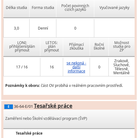
Počet povinných
Délka studia
Forma studia
Vyučované jazyky
cizích jazyků
3,0
Denní
0
LONI:
LETOS:
Možnost
Přijímací
Roční
přihlášení/plán
plán
studia pro
zkouška
školné
přijmout
přijmout
ZP
Zrakově,
se nekoná -
Sluchově,
17 / 16
16
další
0
Tělesně,
informace
Mentálně
Poznámky k oboru:
část OV probíhá v reálném pracovním prostředí.
Tesařské práce
36-64-E/01
E
Zaměření nebo Školní vzdělávací program (ŠVP)
Tesařské práce