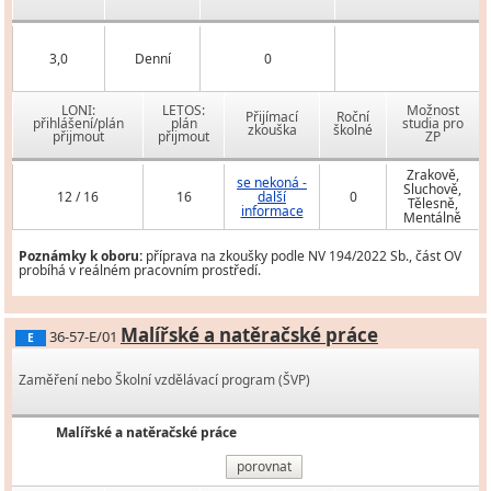
3,0
Denní
0
LONI:
LETOS:
Možnost
Přijímací
Roční
přihlášení/plán
plán
studia pro
zkouška
školné
přijmout
přijmout
ZP
Zrakově,
se nekoná -
Sluchově,
12 / 16
16
další
0
Tělesně,
informace
Mentálně
Poznámky k oboru:
příprava na zkoušky podle NV 194/2022 Sb., část OV
probíhá v reálném pracovním prostředí.
Malířské a natěračské práce
36-57-E/01
E
Zaměření nebo Školní vzdělávací program (ŠVP)
Malířské a natěračské práce
porovnat