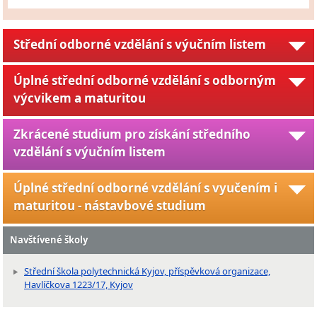
Střední odborné vzdělání s výučním listem
Úplné střední odborné vzdělání s odborným
výcvikem a maturitou
Zkrácené studium pro získání středního
vzdělání s výučním listem
Úplné střední odborné vzdělání s vyučením i
maturitou - nástavbové studium
Navštívené školy
Střední škola polytechnická Kyjov, příspěvková organizace,
Havlíčkova 1223/17, Kyjov