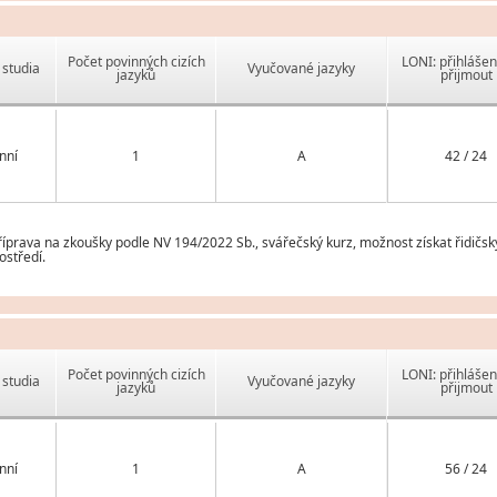
Počet povinných cizích
LONI: přihlášen
studia
Vyučované jazyky
jazyků
přijmout
nní
1
A
42 / 24
prava na zkoušky podle NV 194/2022 Sb., svářečský kurz, možnost získat řidičsk
ostředí.
Počet povinných cizích
LONI: přihlášen
studia
Vyučované jazyky
jazyků
přijmout
nní
1
A
56 / 24