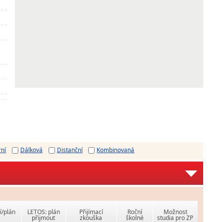
rní
Dálková
Distanční
Kombinovaná
í/plán
LETOS: plán
Přijímací
Roční
Možnost
přijmout
zkouška
školné
studia pro ZP