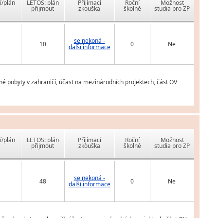
í/plán
LETOS: plán
Přijímací
Roční
Možnost
přijmout
zkouška
školné
studia pro ZP
se nekoná -
10
0
Ne
další informace
é pobyty v zahraničí, účast na mezinárodních projektech, část OV
í/plán
LETOS: plán
Přijímací
Roční
Možnost
přijmout
zkouška
školné
studia pro ZP
se nekoná -
48
0
Ne
další informace