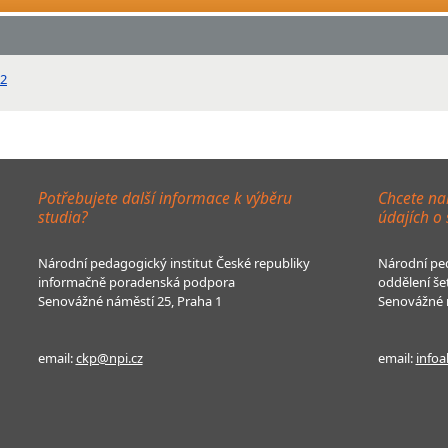
12
Potřebujete další informace k výběru
Chcete na
studia?
údajích o
Národní pedagogický institut České republiky
Národní ped
informačně poradenská podpora
oddělení še
Senovážné náměstí 25, Praha 1
Senovážné n
email:
ckp@npi.cz
email:
infoa