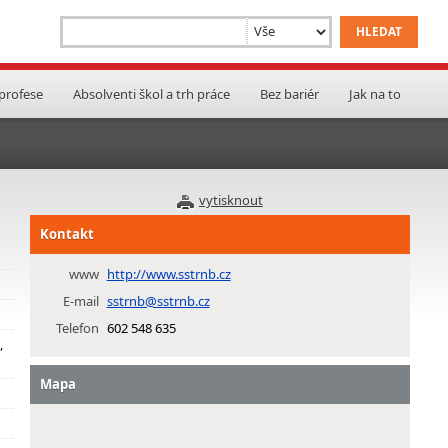
 profese
Absolventi škol a trh práce
Bez bariér
Jak na to
vytisknout
Kontakt
www
http://www.sstrnb.cz
E-mail
sstrnb@sstrnb.cz
Telefon
602 548 635
,
Mapa