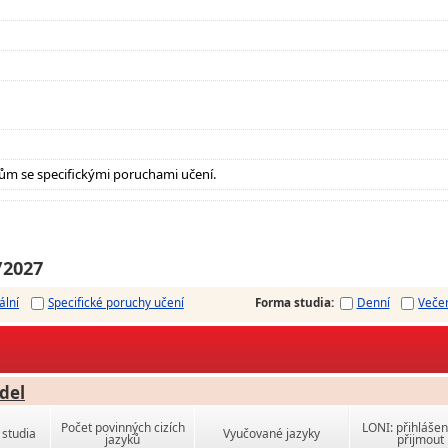
ům se specifickými poruchami učení.
/2027
ální
Specifické poruchy učení
Forma studia
:
Denní
Veče
del
Počet povinných cizích
LONI: přihlášen
studia
Vyučované jazyky
jazyků
přijmout