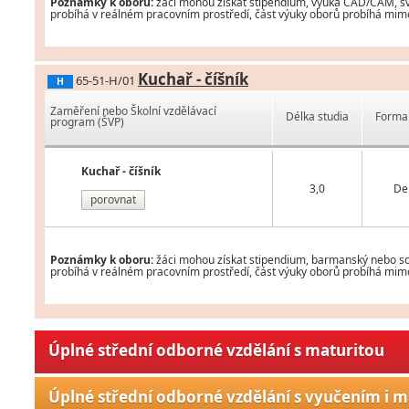
Poznámky k oboru:
žáci mohou získat stipendium, výuka CAD/CAM, svář
probíhá v reálném pracovním prostředí, část výuky oborů probíhá mimo 
Kuchař - číšník
65-51-H/01
H
Zaměření nebo Školní vzdělávací
Délka studia
Forma 
program (ŠVP)
Kuchař - číšník
3,0
De
porovnat
Poznámky k oboru:
žáci mohou získat stipendium, barmanský nebo som
probíhá v reálném pracovním prostředí, část výuky oborů probíhá mimo 
Úplné střední odborné vzdělání s maturitou
Úplné střední odborné vzdělání s vyučením i m