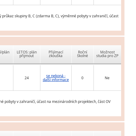
 průkaz skupiny B, C (zdarma B, C), výměnné pobyty v zahraničí, účast
í/plán
LETOS: plán
Přijímací
Roční
Možnost
přijmout
zkouška
školné
studia pro ZP
se nekoná -
24
0
Ne
další informace
é pobyty v zahraničí, účast na mezinárodních projektech, část OV