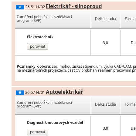
Elektrikář - silnoproud
26-51-H/02
H
Zaměření nebo Školní vzdělávací
Délka studia
Forma 
program (ŠVP)
Elektrotechnik
3,0
De
porovnat
Poznámky k oboru:
žáci mohou získat stipendium, výuka CAD/CAM, pří
na mezinárodních projektech, část OV probíhá v reálném pracovním pr
Autoelektrikář
26-57-H/01
H
Zaměření nebo Školní vzdělávací
Délka studia
Forma 
program (ŠVP)
Diagnostik motorových vozidel
3,0
De
porovnat