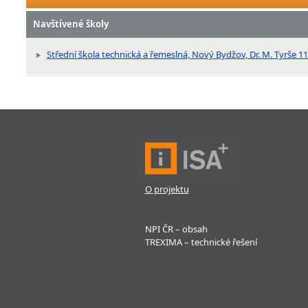
Navštívené školy
Střední škola technická a řemeslná, Nový Bydžov, Dr. M. Tyrše 1
O projektu
NPI ČR – obsah
TREXIMA – technické řešení