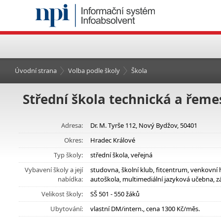
Úvodní strana
Volba podle školy
Škola
Střední škola technická a řeme
Adresa:
Dr. M. Tyrše 112, Nový Bydžov, 50401
Okres:
Hradec Králové
Typ školy:
střední škola, veřejná
Vybavení školy a její
studovna, školní klub, fitcentrum, venkovní 
nabídka:
autoškola, multimediální jazyková učebna, z
Velikost školy:
SŠ 501 - 550 žáků
Ubytování:
vlastní DM/intern., cena 1300 Kč/měs.