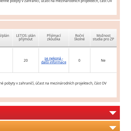
měnné pobyty v zahraničí, účast na mezinárodních projektech, část OV
í/plán
LETOS: plán
Přijímací
Roční
Možnost
přijmout
zkouška
školné
studia pro ZP
se nekoná -
20
0
Ne
další informace
é pobyty v zahraničí, účast na mezinárodních projektech, část OV