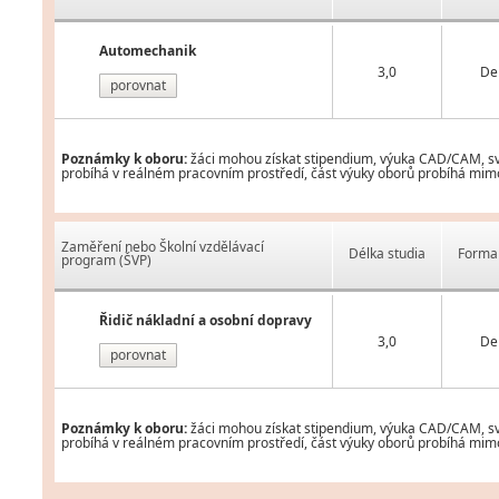
Automechanik
3,0
De
porovnat
Poznámky k oboru:
žáci mohou získat stipendium, výuka CAD/CAM, svář
probíhá v reálném pracovním prostředí, část výuky oborů probíhá mimo 
Zaměření nebo Školní vzdělávací
Délka studia
Forma 
program (ŠVP)
Řidič nákladní a osobní dopravy
3,0
De
porovnat
Poznámky k oboru:
žáci mohou získat stipendium, výuka CAD/CAM, svář
probíhá v reálném pracovním prostředí, část výuky oborů probíhá mimo 