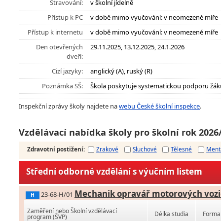
Stravování:
v školní jídelně
Přístup k PC
v době mimo vyučování: v neomezené míře
Přístup k internetu
v době mimo vyučování: v neomezené míře
Den otevřených
29.11.2025, 13.12.2025, 24.1.2026
dveří:
Cizí jazyky:
anglický (A), ruský (R)
Poznámka SŠ:
Škola poskytuje systematickou podporu žák
Inspekční zprávy školy najdete na
webu České školní inspekce
.
Vzdělávací nabídka školy pro školní rok 2026
Zdravotní postižení
:
Zrakové
Sluchové
Tělesné
Ment
Střední odborné vzdělání s výučním listem
Mechanik opravář motorových vozi
23-68-H/01
H
Zaměření nebo Školní vzdělávací
Délka studia
Forma 
program (ŠVP)