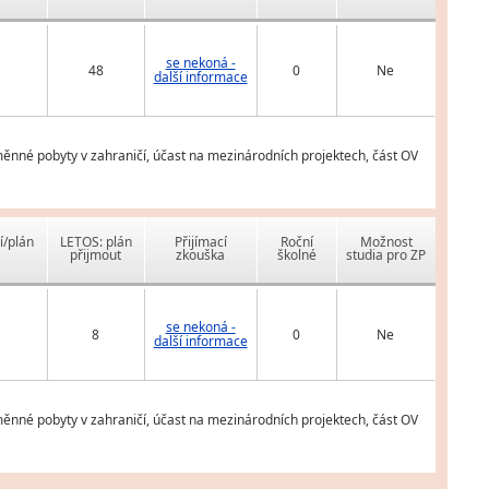
se nekoná -
48
0
Ne
další informace
měnné pobyty v zahraničí, účast na mezinárodních projektech, část OV
í/plán
LETOS: plán
Přijímací
Roční
Možnost
přijmout
zkouška
školné
studia pro ZP
se nekoná -
8
0
Ne
další informace
měnné pobyty v zahraničí, účast na mezinárodních projektech, část OV