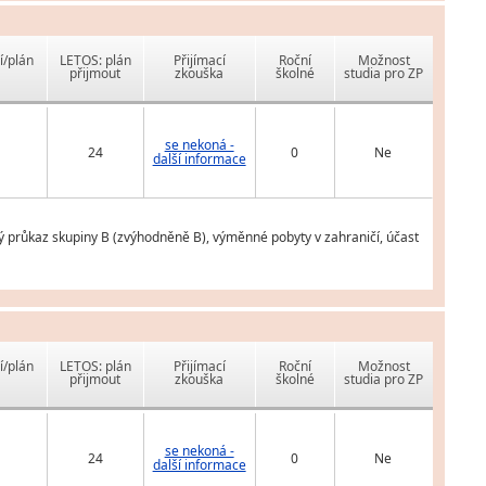
í/plán
LETOS: plán
Přijímací
Roční
Možnost
přijmout
zkouška
školné
studia pro ZP
se nekoná -
24
0
Ne
další informace
ý průkaz skupiny B (zvýhodněně B), výměnné pobyty v zahraničí, účast
í/plán
LETOS: plán
Přijímací
Roční
Možnost
přijmout
zkouška
školné
studia pro ZP
se nekoná -
24
0
Ne
další informace