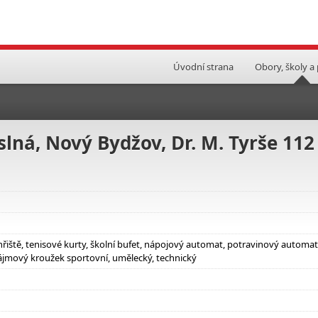
Úvodní strana
Obory, školy a
slná, Nový Bydžov, Dr. M. Tyrše 112
hřiště, tenisové kurty, školní bufet, nápojový automat, potravinový automat
ájmový kroužek sportovní, umělecký, technický