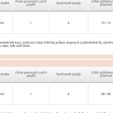
Počet povinných cizích
LONI: přihlášen
studia
Vyučované jazyky
jazyků
přijmout
nní
1
A
10 / 10
eliérský kurz, možnost získat řidičský průkaz skupiny B (zvýhodněně B), výměnn
obec, kde sídlí škola.
Počet povinných cizích
LONI: přihlášen
studia
Vyučované jazyky
jazyků
přijmout
nní
1
A
98 / 48