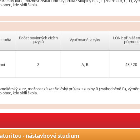
ečský kurz, možnost získat řidičský průkaz skupiny B, C, T (zdarma B, C, T), vý
obec, kde sídlí škola.
Počet povinných cizích
LONI: přihlášen
studia
Vyučované jazyky
jazyků
přijmout
nní
2
A, R
43 / 20
eliérský kurz, možnost získat řidičský průkaz skupiny B (zvýhodněně B), výměnn
obec, kde sídlí škola.
aturitou - nástavbové studium