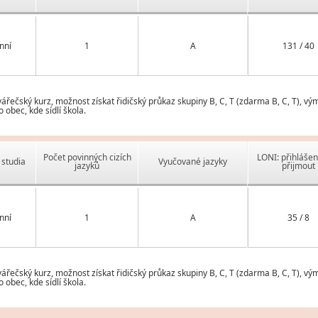
nní
1
A
131 / 40
ečský kurz, možnost získat řidičský průkaz skupiny B, C, T (zdarma B, C, T), vý
obec, kde sídlí škola.
Počet povinných cizích
LONI: přihlášen
studia
Vyučované jazyky
jazyků
přijmout
nní
1
A
35 / 8
ečský kurz, možnost získat řidičský průkaz skupiny B, C, T (zdarma B, C, T), vý
obec, kde sídlí škola.