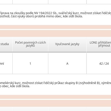
rava na zkoušky podle NV 194/2022 Sb., svářečský kurz, možnost získat řidičský
tředí, část výuky oborů probíhá mimo obec, kde sídlí škola.
Počet povinných cizích
LONI: přihlášen
studia
Vyučované jazyky
jazyků
přijmout
nní
1
A
42 / 24
eliérský kurz, možnost získat řidičský průkaz skupiny B (zvýhodněně B), výměnn
obec, kde sídlí škola.