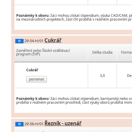
Poznámky k oboru:
žáci mohou získat stipendium, výuka CAD/CAM, příp
na mezinárodních projektech, část OV probíhá v reálném pracovním pros
Cukrář
29-54-H/01
H
Zaměření nebo Školní vzdělávací
Délka studia
Forma 
program (ŠVP)
Cukrář
3,0
De
porovnat
Poznámky k oboru:
žáci mohou získat stipendium, barmanský nebo som
probíhá v reálném pracovním prostředí, část výuky oborů probíhá mimo 
Řezník - uzenář
29-56-H/01
H