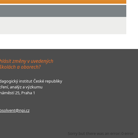
hlásit změny v uvedených
 školách a oborech?
agogický institut České republiky
tření, analýz a výzkumu
áměstí 25, Praha 1
bsolvent@npi.cz
Sorry but there was an error: 0 error