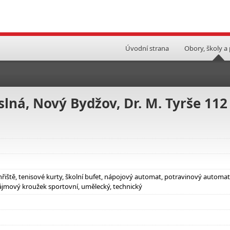
Úvodní strana
Obory, školy a
slná, Nový Bydžov, Dr. M. Tyrše 112
hřiště, tenisové kurty, školní bufet, nápojový automat, potravinový automat
ájmový kroužek sportovní, umělecký, technický