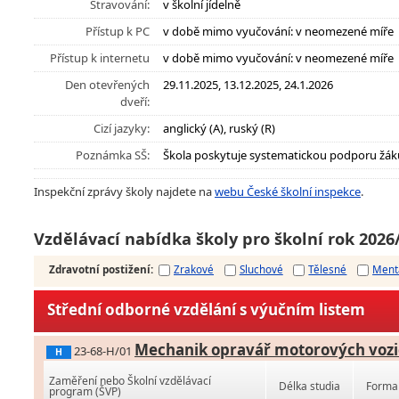
Stravování:
v školní jídelně
Přístup k PC
v době mimo vyučování: v neomezené míře
Přístup k internetu
v době mimo vyučování: v neomezené míře
Den otevřených
29.11.2025, 13.12.2025, 24.1.2026
dveří:
Cizí jazyky:
anglický (A), ruský (R)
Poznámka SŠ:
Škola poskytuje systematickou podporu žák
Inspekční zprávy školy najdete na
webu České školní inspekce
.
Vzdělávací nabídka školy pro školní rok 2026
Zdravotní postižení
:
Zrakové
Sluchové
Tělesné
Ment
Střední odborné vzdělání s výučním listem
Mechanik opravář motorových vozi
23-68-H/01
H
Zaměření nebo Školní vzdělávací
Délka studia
Forma 
program (ŠVP)