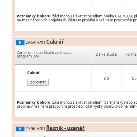
Poznámky k oboru:
žáci mohou získat stipendium, výuka CAD/CAM, příp
na mezinárodních projektech, část OV probíhá v reálném pracovním pros
Cukrář
29-54-H/01
H
Zaměření nebo Školní vzdělávací
Délka studia
Forma 
program (ŠVP)
Cukrář
3,0
De
porovnat
Poznámky k oboru:
žáci mohou získat stipendium, barmanský nebo som
probíhá v reálném pracovním prostředí, část výuky oborů probíhá mimo 
Řezník - uzenář
29-56-H/01
H