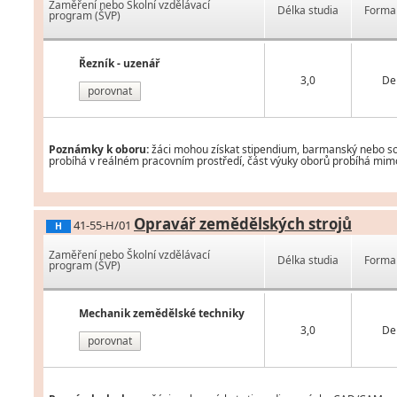
Zaměření nebo Školní vzdělávací
Délka studia
Forma 
program (ŠVP)
Řezník - uzenář
3,0
De
porovnat
Poznámky k oboru:
žáci mohou získat stipendium, barmanský nebo som
probíhá v reálném pracovním prostředí, část výuky oborů probíhá mimo 
Opravář zemědělských strojů
41-55-H/01
H
Zaměření nebo Školní vzdělávací
Délka studia
Forma 
program (ŠVP)
Mechanik zemědělské techniky
3,0
De
porovnat