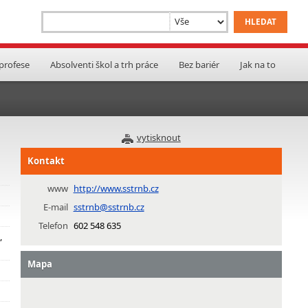
 profese
Absolventi škol a trh práce
Bez bariér
Jak na to
vytisknout
Kontakt
www
http://www.sstrnb.cz
E-mail
sstrnb@sstrnb.cz
Telefon
602 548 635
,
Mapa