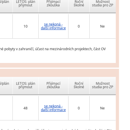
í/plán
LETOS: plán
Přijímací
Roční
Možnost
přijmout
zkouška
školné
studia pro ZP
se nekoná -
10
0
Ne
další informace
é pobyty v zahraničí, účast na mezinárodních projektech, část OV
í/plán
LETOS: plán
Přijímací
Roční
Možnost
přijmout
zkouška
školné
studia pro ZP
se nekoná -
48
0
Ne
další informace