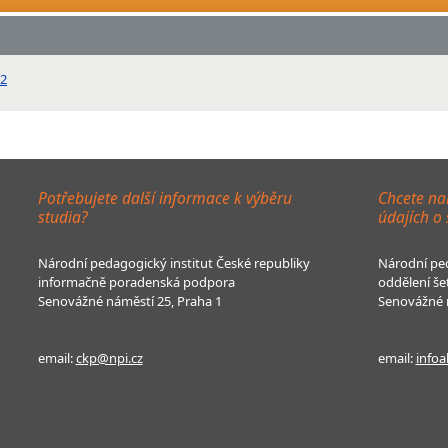
12
Potřebujete další informace k výběru
Chcete na
studia?
údajích o
Národní pedagogický institut České republiky
Národní ped
informačně poradenská podpora
oddělení še
Senovážné náměstí 25, Praha 1
Senovážné n
email:
ckp@npi.cz
email:
infoa