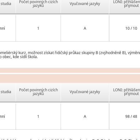
Počet povinných cizích
LONI: přihlášen
studia
Vyučované jazyky
jazyků
přijmout
nní
1
A
10 / 10
eliérský kurz, možnost získat řidičský průkaz skupiny B (zvýhodněně B), výměnn
obec, kde sídlí škola.
Počet povinných cizích
LONI: přihlášen
studia
Vyučované jazyky
jazyků
přijmout
nní
1
A
98 / 48