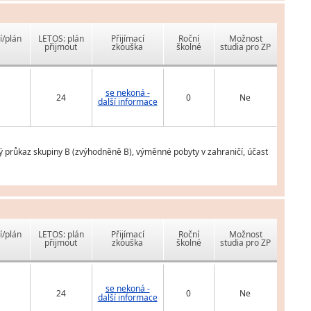
í/plán
LETOS: plán
Přijímací
Roční
Možnost
přijmout
zkouška
školné
studia pro ZP
se nekoná -
24
0
Ne
další informace
ý průkaz skupiny B (zvýhodněně B), výměnné pobyty v zahraničí, účast
í/plán
LETOS: plán
Přijímací
Roční
Možnost
přijmout
zkouška
školné
studia pro ZP
se nekoná -
24
0
Ne
další informace