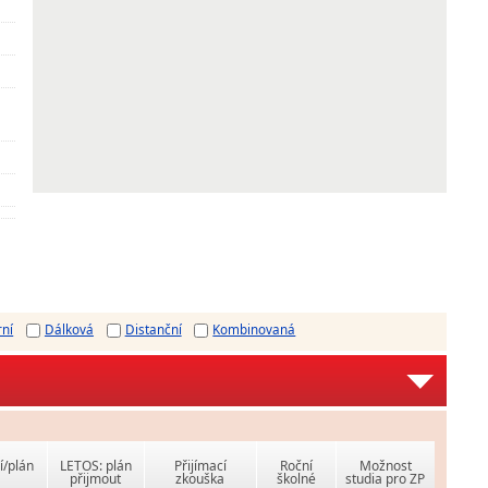
rní
Dálková
Distanční
Kombinovaná
í/plán
LETOS: plán
Přijímací
Roční
Možnost
přijmout
zkouška
školné
studia pro ZP