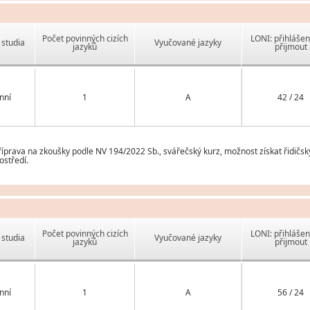
Počet povinných cizích
LONI: přihlášen
studia
Vyučované jazyky
jazyků
přijmout
nní
1
A
42 / 24
prava na zkoušky podle NV 194/2022 Sb., svářečský kurz, možnost získat řidičsk
ostředí.
Počet povinných cizích
LONI: přihlášen
studia
Vyučované jazyky
jazyků
přijmout
nní
1
A
56 / 24