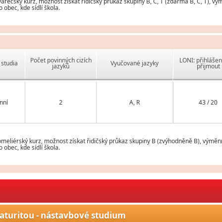
ečský kurz, možnost získat řidičský průkaz skupiny B, C, T (zdarma B, C, T), vý
obec, kde sídlí škola.
Počet povinných cizích
LONI: přihlášen
studia
Vyučované jazyky
jazyků
přijmout
nní
2
A, R
43 / 20
eliérský kurz, možnost získat řidičský průkaz skupiny B (zvýhodněně B), výměnn
obec, kde sídlí škola.
aturitou - nástavbové studium