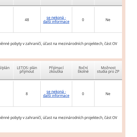
se nekoná -
48
0
Ne
další informace
měnné pobyty v zahraničí, účast na mezinárodních projektech, část OV
í/plán
LETOS: plán
Přijímací
Roční
Možnost
přijmout
zkouška
školné
studia pro ZP
se nekoná -
8
0
Ne
další informace
měnné pobyty v zahraničí, účast na mezinárodních projektech, část OV