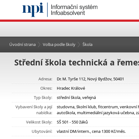
Úvodní strana
Volba podle školy
Škola
Střední škola technická a řeme
Adresa:
Dr. M. Tyrše 112, Nový Bydžov, 50401
Okres:
Hradec Králové
Typ školy:
střední škola, veřejná
Vybavení školy a její
studovna, školní klub, fitcentrum, venkovní 
nabídka:
autoškola, multimediální jazyková učebna, z
Velikost školy:
SŠ 501 - 550 žáků
Ubytování:
vlastní DM/intern., cena 1300 Kč/měs.