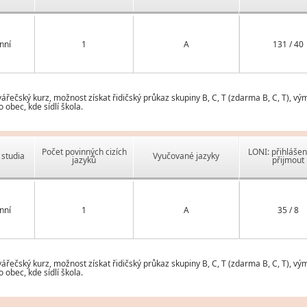
nní
1
A
131 / 40
ečský kurz, možnost získat řidičský průkaz skupiny B, C, T (zdarma B, C, T), vý
obec, kde sídlí škola.
Počet povinných cizích
LONI: přihlášen
studia
Vyučované jazyky
jazyků
přijmout
nní
1
A
35 / 8
ečský kurz, možnost získat řidičský průkaz skupiny B, C, T (zdarma B, C, T), vý
obec, kde sídlí škola.