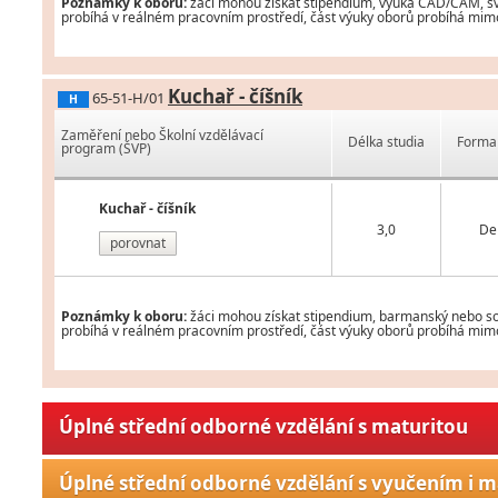
Poznámky k oboru:
žáci mohou získat stipendium, výuka CAD/CAM, svář
probíhá v reálném pracovním prostředí, část výuky oborů probíhá mimo 
Kuchař - číšník
65-51-H/01
H
Zaměření nebo Školní vzdělávací
Délka studia
Forma 
program (ŠVP)
Kuchař - číšník
3,0
De
porovnat
Poznámky k oboru:
žáci mohou získat stipendium, barmanský nebo som
probíhá v reálném pracovním prostředí, část výuky oborů probíhá mimo 
Úplné střední odborné vzdělání s maturitou
Úplné střední odborné vzdělání s vyučením i m