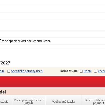
ům se specifickými poruchami učení.
/2027
ální
Specifické poruchy učení
Forma studia
:
Denní
Veče
del
Počet povinných cizích
LONI: přihlášen
studia
Vyučované jazyky
jazyků
přijmout