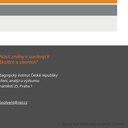
hlásit změny v uvedených
 školách a oborech?
agogický institut České republiky
tření, analýz a výzkumu
áměstí 25, Praha 1
bsolvent@npi.cz
Sorry but there was an error: 0 error