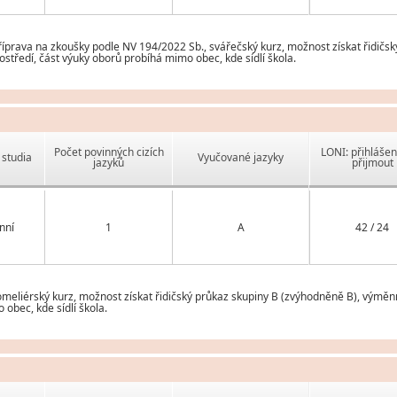
rava na zkoušky podle NV 194/2022 Sb., svářečský kurz, možnost získat řidičský
tředí, část výuky oborů probíhá mimo obec, kde sídlí škola.
Počet povinných cizích
LONI: přihlášen
studia
Vyučované jazyky
jazyků
přijmout
nní
1
A
42 / 24
eliérský kurz, možnost získat řidičský průkaz skupiny B (zvýhodněně B), výměnn
obec, kde sídlí škola.