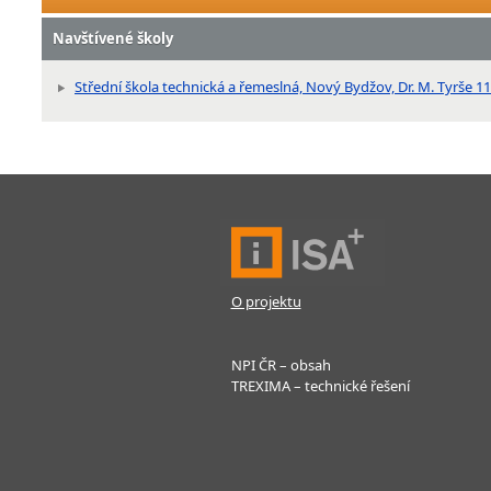
Navštívené školy
Střední škola technická a řemeslná, Nový Bydžov, Dr. M. Tyrše 1
O projektu
NPI ČR – obsah
TREXIMA – technické řešení