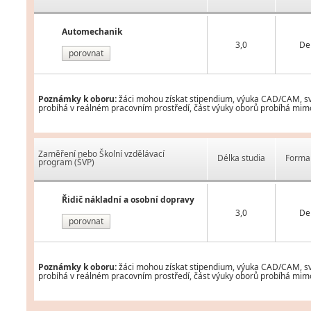
Automechanik
3,0
De
porovnat
Poznámky k oboru:
žáci mohou získat stipendium, výuka CAD/CAM, svář
probíhá v reálném pracovním prostředí, část výuky oborů probíhá mimo 
Zaměření nebo Školní vzdělávací
Délka studia
Forma 
program (ŠVP)
Řidič nákladní a osobní dopravy
3,0
De
porovnat
Poznámky k oboru:
žáci mohou získat stipendium, výuka CAD/CAM, svář
probíhá v reálném pracovním prostředí, část výuky oborů probíhá mimo 