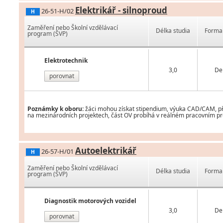
Elektrikář - silnoproud
26-51-H/02
H
Zaměření nebo Školní vzdělávací
Délka studia
Forma 
program (ŠVP)
Elektrotechnik
3,0
De
porovnat
Poznámky k oboru:
žáci mohou získat stipendium, výuka CAD/CAM, pří
na mezinárodních projektech, část OV probíhá v reálném pracovním pr
Autoelektrikář
26-57-H/01
H
Zaměření nebo Školní vzdělávací
Délka studia
Forma 
program (ŠVP)
Diagnostik motorových vozidel
3,0
De
porovnat