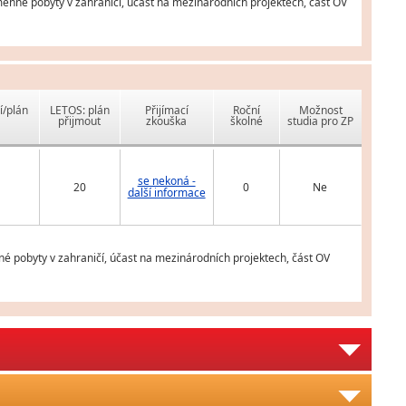
měnné pobyty v zahraničí, účast na mezinárodních projektech, část OV
í/plán
LETOS: plán
Přijímací
Roční
Možnost
přijmout
zkouška
školné
studia pro ZP
se nekoná -
20
0
Ne
další informace
é pobyty v zahraničí, účast na mezinárodních projektech, část OV