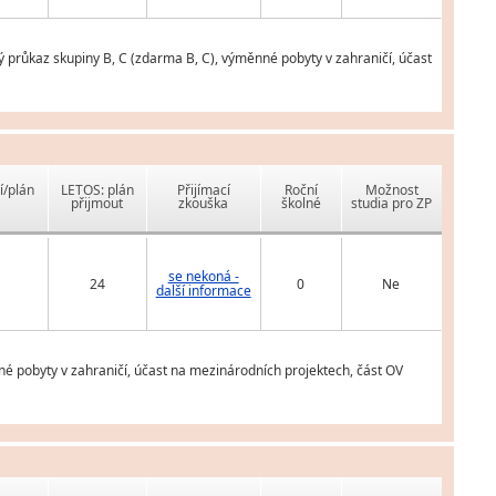
 průkaz skupiny B, C (zdarma B, C), výměnné pobyty v zahraničí, účast
í/plán
LETOS: plán
Přijímací
Roční
Možnost
přijmout
zkouška
školné
studia pro ZP
se nekoná -
24
0
Ne
další informace
é pobyty v zahraničí, účast na mezinárodních projektech, část OV