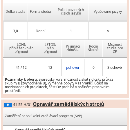
Počet povinných
Délka studia
Forma studia
Vyučované jazyky
cizích jazyků
3,0
Denní
1
A
LONI:
LETOS:
Možnost
Přijímací
Roční
přihlášení/plán
plán
studia pro
zkouška
školné
přijmout
přijmout
ZP
41 / 12
12
pohovor
0
Sluchově
Poznámky k oboru:
svářečský kurz, možnost získat řidičský průkaz
skupiny B (zvýhodněně B), výměnné pobyty v zahraničí, účast na
mezinárodních projektech, část OV probíhá v reálném pracovním
prostředí.
Opravář zemědělských strojů
41-55-H/01
H
Zaměření nebo Školní vzdělávací program (ŠVP)
Opravář zemědělských strojů