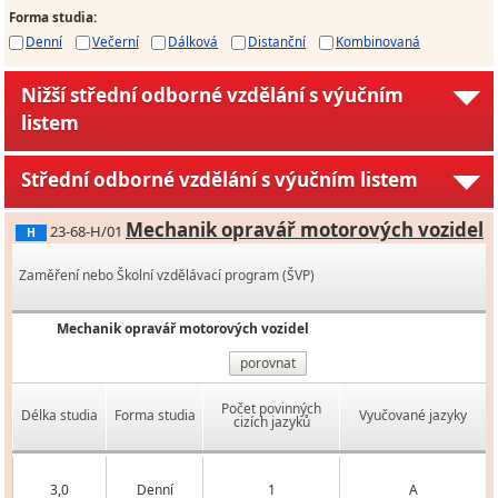
Forma studia
:
Denní
Večerní
Dálková
Distanční
Kombinovaná
Nižší střední odborné vzdělání s výučním
listem
Střední odborné vzdělání s výučním listem
Mechanik opravář motorových vozidel
23-68-H/01
H
Zaměření nebo Školní vzdělávací program (ŠVP)
Mechanik opravář motorových vozidel
porovnat
Počet povinných
Délka studia
Forma studia
Vyučované jazyky
cizích jazyků
3,0
Denní
1
A