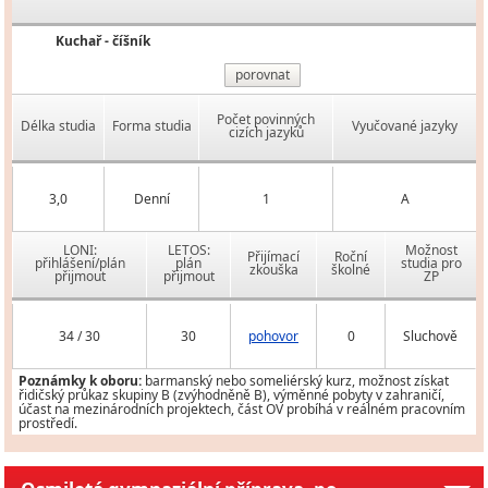
Kuchař - číšník
porovnat
Počet povinných
Délka studia
Forma studia
Vyučované jazyky
cizích jazyků
3,0
Denní
1
A
LONI:
LETOS:
Možnost
Přijímací
Roční
přihlášení/plán
plán
studia pro
zkouška
školné
přijmout
přijmout
ZP
34 / 30
30
pohovor
0
Sluchově
Poznámky k oboru:
barmanský nebo someliérský kurz, možnost získat
řidičský průkaz skupiny B (zvýhodněně B), výměnné pobyty v zahraničí,
účast na mezinárodních projektech, část OV probíhá v reálném pracovním
prostředí.