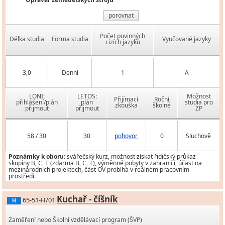
porovnat
Počet povinných
Délka studia
Forma studia
Vyučované jazyky
cizích jazyků
3,0
Denní
1
A
LONI:
LETOS:
Možnost
Přijímací
Roční
přihlášení/plán
plán
studia pro
zkouška
školné
přijmout
přijmout
ZP
58 / 30
30
pohovor
0
Sluchově
Poznámky k oboru:
svářečský kurz, možnost získat řidičský průkaz
skupiny B, C, T (zdarma B, C, T), výměnné pobyty v zahraničí, účast na
mezinárodních projektech, část OV probíhá v reálném pracovním
prostředí.
Kuchař - číšník
65-51-H/01
H
Zaměření nebo Školní vzdělávací program (ŠVP)