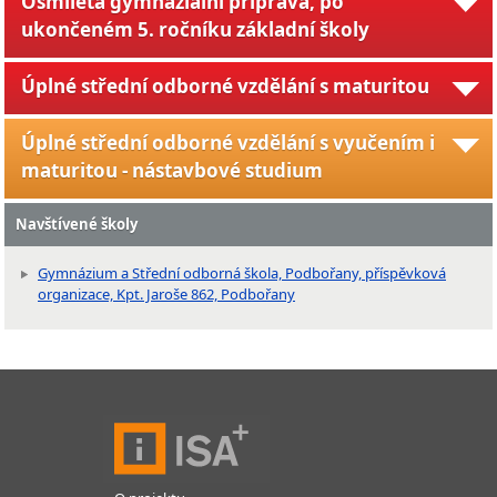
Osmiletá gymnaziální příprava, po
ukončeném 5. ročníku základní školy
Úplné střední odborné vzdělání s maturitou
Úplné střední odborné vzdělání s vyučením i
maturitou - nástavbové studium
Navštívené školy
Gymnázium a Střední odborná škola, Podbořany, příspěvková
organizace, Kpt. Jaroše 862, Podbořany