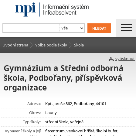
Úvodní strana
Volba podle školy
Škola
vytisknout
Gymnázium a Střední odborná
škola, Podbořany, příspěvková
organizace
Adresa:
Kpt. Jaroše 862, Podbořany, 44101
Okres:
Louny
Typ školy:
střední škola, veřejná
Vybavení školy a její
fitcentrum, venkovní hřiště, školní bufet,