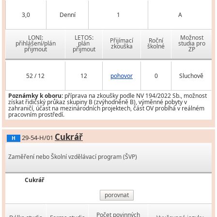
3,0
Denní
1
A
LONI:
LETOS:
Možnost
Přijímací
Roční
přihlášení/plán
plán
studia pro
zkouška
školné
přijmout
přijmout
ZP
52 / 12
12
pohovor
0
Sluchově
Poznámky k oboru:
příprava na zkoušky podle NV 194/2022 Sb., možnost
získat řidičský průkaz skupiny B (zvýhodněně B), výměnné pobyty v
zahraničí, účast na mezinárodních projektech, část OV probíhá v reálném
pracovním prostředí.
Cukrář
29-54-H/01
H
Zaměření nebo Školní vzdělávací program (ŠVP)
Cukrář
porovnat
Počet povinných