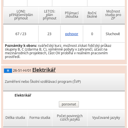
LONI:
LETOS:
Možnost
Přijímací
Roční
přihlášení/plán
plán
studia pro
zkouška
školné
přijmout
přijmout
ZP
67 / 23
23
pohovor
0
Sluchově
Poznámky k oboru:
svářečský kurz, možnost získat řidičský průkaz
skupiny B, C (zdarma B, C), výměnné pobyty v zahraničí, účast na
mezinárodních projektech, část OV probíhá v reálném pracovním
prostředí.
Elektrikář
26-51-H/01
H
Zaměření nebo Školní vzdělávací program (ŠVP)
Elektrikář
porovnat
Počet povinných
Délka studia
Forma studia
Vyučované jazyky
cizích jazyků