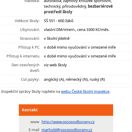
nabídka:
autoškola, zájmový kroužek sportovní,
technický, přírodovědný,
bezbariérové
prostředí školy
Velikost školy:
SŠ 551 - 600 žáků
Ubytování:
vlastní DM/intern., cena 3300 Kč/měs.
Stravování:
v školní jídelně
Přístup k PC
v době mimo vyučování: v omezené míře
Přístup k internetu
v době mimo vyučování: v omezené míře
Den otevřených
viz web školy
dveří:
Cizí jazyky:
anglický (A), německý (N), ruský (R)
Inspekční zprávy školy najdete na
webu České školní inspekce
.
Kontakt
www
http://www.gsospodborany.cz
E-mail
marhold@gsospodborany.cz