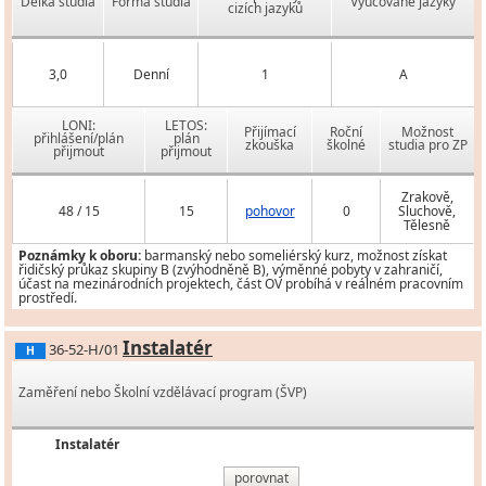
Délka studia
Forma studia
Vyučované jazyky
cizích jazyků
3,0
Denní
1
A
LONI:
LETOS:
Přijímací
Roční
Možnost
přihlášení/plán
plán
zkouška
školné
studia pro ZP
přijmout
přijmout
Zrakově,
48 / 15
15
pohovor
0
Sluchově,
Tělesně
Poznámky k oboru:
barmanský nebo someliérský kurz, možnost získat
řidičský průkaz skupiny B (zvýhodněně B), výměnné pobyty v zahraničí,
účast na mezinárodních projektech, část OV probíhá v reálném pracovním
prostředí.
Instalatér
36-52-H/01
H
Zaměření nebo Školní vzdělávací program (ŠVP)
Instalatér
porovnat