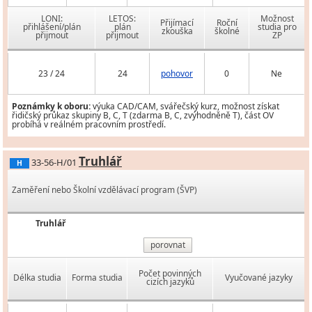
LONI:
LETOS:
Možnost
Přijímací
Roční
přihlášení/plán
plán
studia pro
zkouška
školné
přijmout
přijmout
ZP
23 / 24
24
pohovor
0
Ne
Poznámky k oboru:
výuka CAD/CAM, svářečský kurz, možnost získat
řidičský průkaz skupiny B, C, T (zdarma B, C, zvýhodněně T), část OV
probíhá v reálném pracovním prostředí.
Truhlář
33-56-H/01
H
Zaměření nebo Školní vzdělávací program (ŠVP)
Truhlář
porovnat
Počet povinných
Délka studia
Forma studia
Vyučované jazyky
cizích jazyků