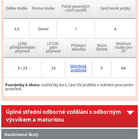
Počet povinných
Délka studia
Forma studia
Vyučované jazyky
cizích jazyků
3,0
Denní
1
A
LONI:
LETOS:
Možnost
Přijímací
Roční
přihlášení/plán
plán
studia pro
zkouška
školné
přijmout
přijmout
ZP
talentová,
9 / 24
24
0
Ne
praktická
Poznámky k oboru:
svářečský kurz, část OV probíhá v reálném pracovním
prostředí.
Úplné střední odborné vzdělání s odborným
výcvikem a maturitou
Navštívené školy