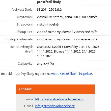
prostředí školy
Velikost školy:
SŠ 201 - 250 žáků
Ubytování:
vlastní DM/intern., cena 900-1000 Kč/měs.
Stravování:
v školní jídelně
Přístup k PC
v době mimo vyučování: v omezené míře
Přístup k internetu
v době mimo vyučování: v omezené míře
Den otevřených
Oselce 8.11.2025 + Kovářský den, 17.1.2026,
dveří:
14.11.2026, Blovice 14.11.2025, 24.1.2026,
13.11.2026
Cizí jazyky:
anglický (A)
Inspekční zprávy školy najdete na
webu České školní inspekce
.
Kontakt
www
http://www.stredniskolaoselce.cz
E-mail
info@stredniskolaoselce.cz