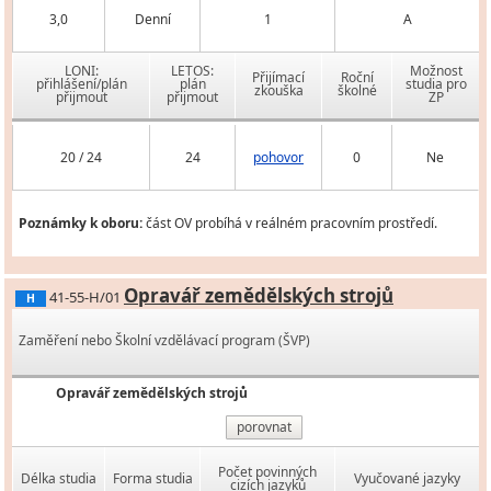
3,0
Denní
1
A
LONI:
LETOS:
Možnost
Přijímací
Roční
přihlášení/plán
plán
studia pro
zkouška
školné
přijmout
přijmout
ZP
20 / 24
24
pohovor
0
Ne
Poznámky k oboru:
část OV probíhá v reálném pracovním prostředí.
Opravář zemědělských strojů
41-55-H/01
H
Zaměření nebo Školní vzdělávací program (ŠVP)
Opravář zemědělských strojů
porovnat
Počet povinných
Délka studia
Forma studia
Vyučované jazyky
cizích jazyků