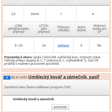
3,0
Denní
1
A
LONI:
LETOS:
Možnost
Přijímací
Roční
přihlášení/plán
plán
studia pro
zkouška
školné
přijmout
přijmout
ZP
9 / 24
24
pohovor
0
Ne
Poznámky k oboru:
výuka CAD/CAM, svářečský kurz, možnost získat
řidičský průkaz skupiny B, C, T (zdarma B, C, zvýhodněně T), část OV
probíhá v reálném pracovním prostředí.
Umělecký kovář a zámečník, pasíř
82-51-H/01
H
Zaměření nebo Školní vzdělávací program (ŠVP)
Umělecký kovář a zámečník
porovnat