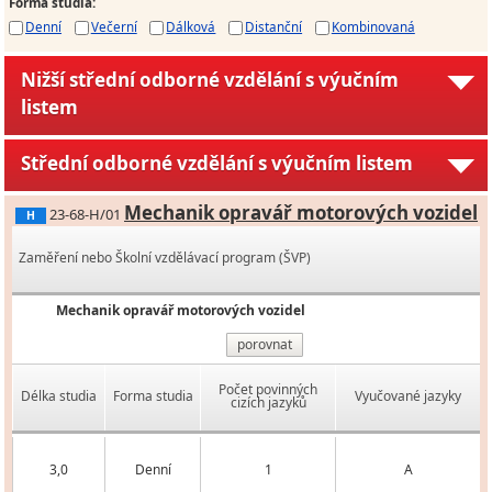
Forma studia
:
Denní
Večerní
Dálková
Distanční
Kombinovaná
Nižší střední odborné vzdělání s výučním
listem
Střední odborné vzdělání s výučním listem
Mechanik opravář motorových vozidel
23-68-H/01
H
Zaměření nebo Školní vzdělávací program (ŠVP)
Mechanik opravář motorových vozidel
porovnat
Počet povinných
Délka studia
Forma studia
Vyučované jazyky
cizích jazyků
3,0
Denní
1
A