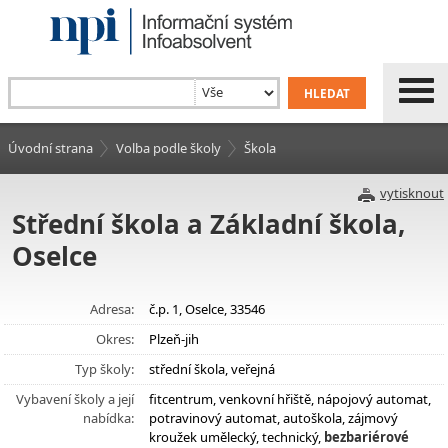
Úvodní strana
Volba podle školy
Škola
vytisknout
Střední škola a Základní škola,
Oselce
Adresa:
č.p. 1, Oselce, 33546
Okres:
Plzeň-jih
Typ školy:
střední škola, veřejná
Vybavení školy a její
fitcentrum, venkovní hřiště, nápojový automat,
nabídka:
potravinový automat, autoškola, zájmový
kroužek umělecký, technický,
bezbariérové