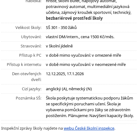
nabídka:
hřiště, školní bufet, nápojový automat,
potravinový automat, multimediální jazyková
učebna, zájmový kroužek sportovní, technický,
bezbariérové prostředí školy
Velikost školy:
SŠ 301 - 350 žáků
Ubytování:
vlastní DM/intern., cena 1500 Kč/měs.
Stravování:
v školní jídelně
Přístup k PC
v době mimo vyučování: v omezené míře
Přístup k internetu
v době mimo vyučování: v neomezené míře
Den otevřených
12.12.2025, 17.1.2026
dveří:
Cizí jazyky:
anglický (A), německý (N)
Poznámka SŠ:
Škola poskytuje systematickou podporu žákům
se specifickými poruchami učení. Škola je
vybavena pomůckami pro žáky se zdravotním
postižením. Plánujeme: Navýšení kapacity školy.
Inspekční zprávy školy najdete na
webu České školní inspekce
.