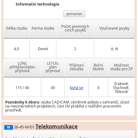
Informační technologie
porovnat
Počet povinných
Délka studia
Forma studia
Vyučované jazyky
cizích jazyků
4,0
Denní
2
A, N
LONI:
LETOS:
Přijímací
Roční
Možnost
přihlášení/plán
plán
zkouška
školné
studia pro ZP
přijmout
přijmout
Zrakově,
115 / 40
45
koná se
0
Sluchově,
Tělesně
Poznámky k oboru:
výuka CAD/CAM, výměnné pobyty v zahraničí, účast
na mezinárodních projektech, část OV probíhá v reálném pracovním
prostředí.
Telekomunikace
26-45-M/01
M