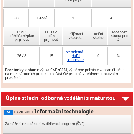
3,0
Denní
1
A
LONI:
LETOS:
Možnost
Přijímací
Roční
přihlášení/plán
plán
studia pro
zkouška
školné
přijmout
přijmout
ZP
se nekoná -
26 / 8
15
další
0
Ne
informace
Poznámky k oboru:
výuka CAD/CAM, výměnné pobyty v zahraničí, účast
na mezinárodních projektech, část OV probíhá v reálném pracovním
prostředí.
Úplné střední odborné vzdělání s maturitou
Informační technologie
18-20-M/01
M
Zaměření nebo Školní vzdělávací program (ŠVP)