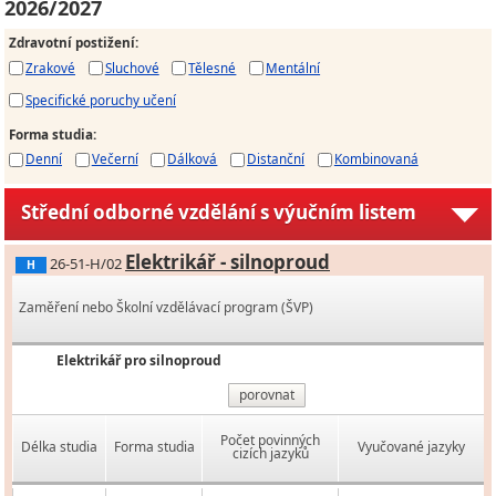
2026/2027
Zdravotní postižení
:
Zrakové
Sluchové
Tělesné
Mentální
Specifické poruchy učení
Forma studia
:
Denní
Večerní
Dálková
Distanční
Kombinovaná
Střední odborné vzdělání s výučním listem
Elektrikář - silnoproud
26-51-H/02
H
Zaměření nebo Školní vzdělávací program (ŠVP)
Elektrikář pro silnoproud
porovnat
Počet povinných
Délka studia
Forma studia
Vyučované jazyky
cizích jazyků