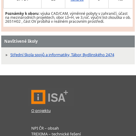
Poznámky k oboru:
výuka CAD/CAM, výměnné pobyty v zahraničí, účast
na mezinárodních projektech, obor L0+H, ve 3.roč. výuční list-zkouška v ob.
2651H02 , část OV probíhá v reálném pracovním prostředí.
Navštívené školy
Střední škola spojů a informatiky, Tábor, Bydlinského 2474
O projektu
NPI ČR – obsah
TREXIMA – technické řešení