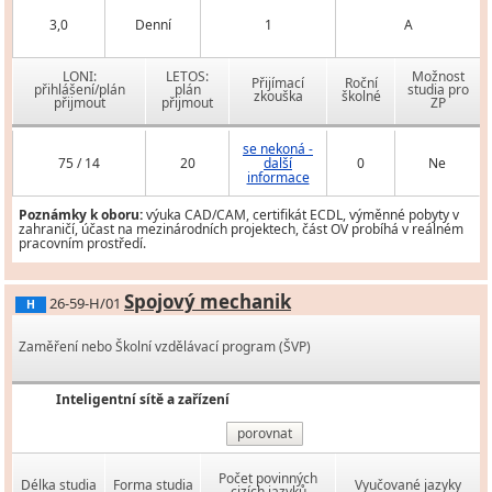
3,0
Denní
1
A
LONI:
LETOS:
Možnost
Přijímací
Roční
přihlášení/plán
plán
studia pro
zkouška
školné
přijmout
přijmout
ZP
se nekoná -
75 / 14
20
další
0
Ne
informace
Poznámky k oboru:
výuka CAD/CAM, certifikát ECDL, výměnné pobyty v
zahraničí, účast na mezinárodních projektech, část OV probíhá v reálném
pracovním prostředí.
Spojový mechanik
26-59-H/01
H
Zaměření nebo Školní vzdělávací program (ŠVP)
Inteligentní sítě a zařízení
porovnat
Počet povinných
Délka studia
Forma studia
Vyučované jazyky
cizích jazyků