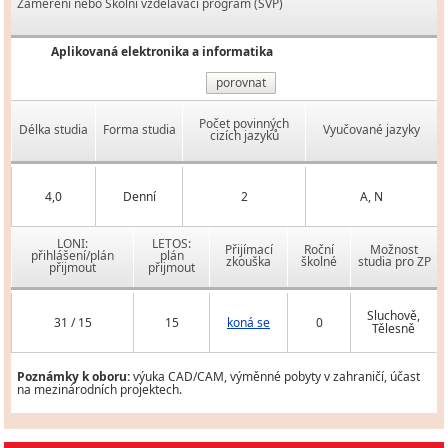
Zaměření nebo Školní vzdělávací program (ŠVP)
Aplikovaná elektronika a informatika
porovnat
Počet povinných
Délka studia
Forma studia
Vyučované jazyky
cizích jazyků
4,0
Denní
2
A, N
LONI:
LETOS:
Přijímací
Roční
Možnost
přihlášení/plán
plán
zkouška
školné
studia pro ZP
přijmout
přijmout
Sluchově,
31 / 15
15
koná se
0
Tělesně
Poznámky k oboru:
výuka CAD/CAM, výměnné pobyty v zahraničí, účast
na mezinárodních projektech.