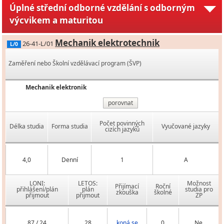
Úplné střední odborné vzdělání s odborným
výcvikem a maturitou
Mechanik elektrotechnik
26-41-L/01
L/0
Zaměření nebo Školní vzdělávací program (ŠVP)
Mechanik elektronik
porovnat
Počet povinných
Délka studia
Forma studia
Vyučované jazyky
cizích jazyků
4,0
Denní
1
A
LONI:
LETOS:
Možnost
Přijímací
Roční
přihlášení/plán
plán
studia pro
zkouška
školné
přijmout
přijmout
ZP
87 / 24
28
koná se
0
Ne