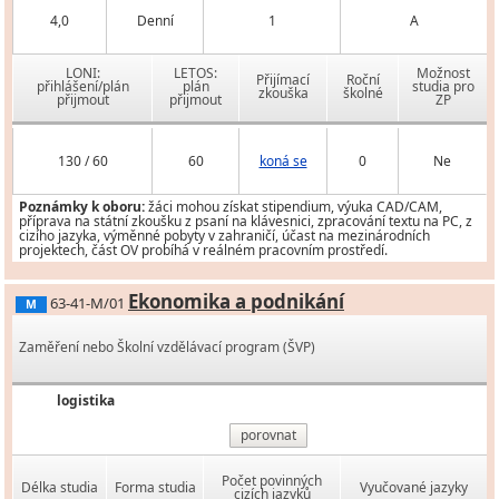
4,0
Denní
1
A
LONI:
LETOS:
Možnost
Přijímací
Roční
přihlášení/plán
plán
studia pro
zkouška
školné
přijmout
přijmout
ZP
130 / 60
60
koná se
0
Ne
Poznámky k oboru:
žáci mohou získat stipendium, výuka CAD/CAM,
příprava na státní zkoušku z psaní na klávesnici, zpracování textu na PC, z
cizího jazyka, výměnné pobyty v zahraničí, účast na mezinárodních
projektech, část OV probíhá v reálném pracovním prostředí.
Ekonomika a podnikání
63-41-M/01
M
Zaměření nebo Školní vzdělávací program (ŠVP)
logistika
porovnat
Počet povinných
Délka studia
Forma studia
Vyučované jazyky
cizích jazyků