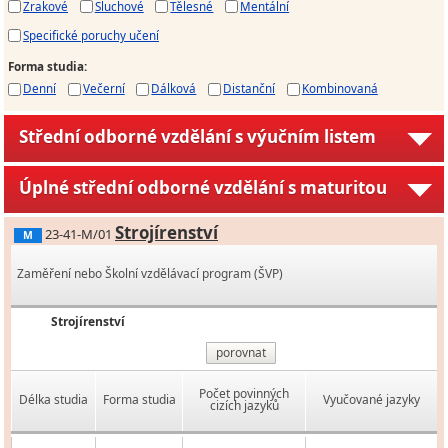
Zrakové
Sluchové
Tělesné
Mentální
Specifické poruchy učení
Forma studia
:
Denní
Večerní
Dálková
Distanční
Kombinovaná
Střední odborné vzdělání s výučním listem
Úplné střední odborné vzdělání s maturitou
Strojírenství
23-41-M/01
M
Zaměření nebo Školní vzdělávací program (ŠVP)
Strojírenství
porovnat
Počet povinných
Délka studia
Forma studia
Vyučované jazyky
cizích jazyků