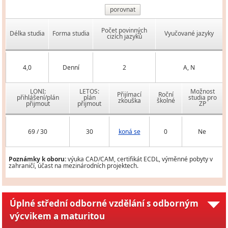
porovnat
Počet povinných
Délka studia
Forma studia
Vyučované jazyky
cizích jazyků
4,0
Denní
2
A, N
LONI:
LETOS:
Možnost
Přijímací
Roční
přihlášení/plán
plán
studia pro
zkouška
školné
přijmout
přijmout
ZP
69 / 30
30
koná se
0
Ne
Poznámky k oboru:
výuka CAD/CAM, certifikát ECDL, výměnné pobyty v
zahraničí, účast na mezinárodních projektech.
Úplné střední odborné vzdělání s odborným
výcvikem a maturitou