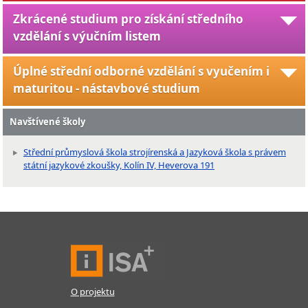
Zkrácené studium pro získání středního
vzdělání s výučním listem
Úplné střední odborné vzdělání s vyučením i
maturitou - nástavbové studium
Navštívené školy
Střední průmyslová škola strojírenská a Jazyková škola s právem
státní jazykové zkoušky, Kolín IV, Heverova 191
O projektu