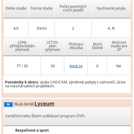
Počet povinných
Délka studia
Forma studia
Vyučované jazyky
cizích jazyků
4,0
Denní
2
A, N
LONI:
LETOS:
Možnost
Přijímací
Roční
přihlášení/plán
plán
studia pro
zkouška
školné
přijmout
přijmout
ZP
77 / 30
30
koná se
0
Ne
Poznámky k oboru:
výuka CAD/CAM, výměnné pobyty v zahraničí, účast
na mezinárodních projektech.
Lyceum
78-42-M/08
M
Zaměření nebo Školní vzdělávací program (ŠVP)
Bezpečnost a sport