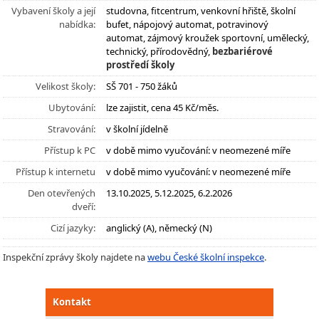
Vybavení školy a její
studovna, fitcentrum, venkovní hřiště, školní
nabídka:
bufet, nápojový automat, potravinový
automat, zájmový kroužek sportovní, umělecký,
technický, přírodovědný,
bezbariérové
prostředí školy
Velikost školy:
SŠ 701 - 750 žáků
Ubytování:
lze zajistit, cena 45 Kč/měs.
Stravování:
v školní jídelně
Přístup k PC
v době mimo vyučování: v neomezené míře
Přístup k internetu
v době mimo vyučování: v neomezené míře
Den otevřených
13.10.2025, 5.12.2025, 6.2.2026
dveří:
Cizí jazyky:
anglický (A), německý (N)
Inspekční zprávy školy najdete na
webu České školní inspekce
.
Kontakt