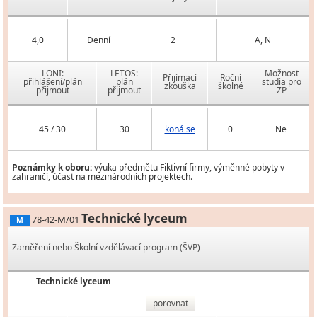
4,0
Denní
2
A, N
LONI:
LETOS:
Možnost
Přijímací
Roční
přihlášení/plán
plán
studia pro
zkouška
školné
přijmout
přijmout
ZP
45 / 30
30
koná se
0
Ne
Poznámky k oboru:
výuka předmětu Fiktivní firmy, výměnné pobyty v
zahraničí, účast na mezinárodních projektech.
Technické lyceum
78-42-M/01
M
Zaměření nebo Školní vzdělávací program (ŠVP)
Technické lyceum
porovnat