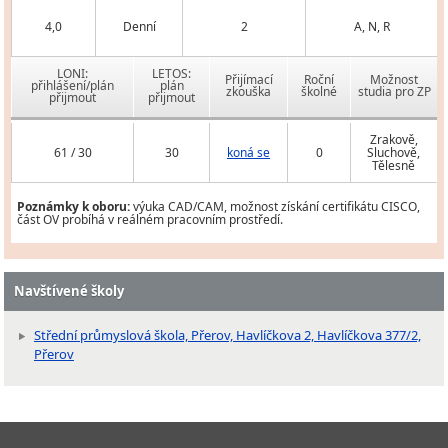
4,0
Denní
2
A, N, R
LONI:
LETOS:
Přijímací
Roční
Možnost
přihlášení/plán
plán
zkouška
školné
studia pro ZP
přijmout
přijmout
Zrakově,
61 / 30
30
koná se
0
Sluchově,
Tělesně
Poznámky k oboru:
výuka CAD/CAM, možnost získání certifikátu CISCO,
část OV probíhá v reálném pracovním prostředí.
Navštívené školy
Střední průmyslová škola, Přerov, Havlíčkova 2, Havlíčkova 377/2,
Přerov