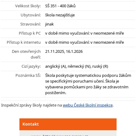
Velikost školy:
SŠ 351 - 400 žáků
Ubytování:
škola nezajišťuje
Stravování:
jinak
Přístup k PC
v době mimo vyučování: v neomezené míře
Přístup k internetu
v době mimo vyučování: v neomezené míře
Den otevřených
21.11.2025, 16.1.2026
dveří:
Cizí jazyky:
anglický (A), německý (N), ruský (R)
Poznámka SŠ:
Škola poskytuje systematickou podporu žákům
se specifickými poruchami učení. Škola je
vybavena pomůckami pro žáky se zdravotním
postižením.
Inspekční zprávy školy najdete na
webu České školní inspekce
.
Kontakt