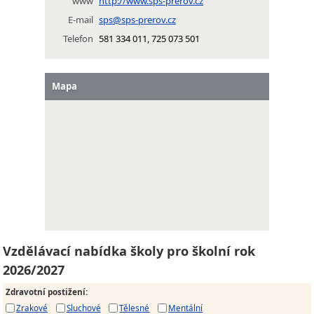
www
http://www.sps-prerov.cz
E-mail
sps@sps-prerov.cz
Telefon
581 334 011, 725 073 501
Mapa
Vzdělávací nabídka školy pro školní rok
2026/2027
Zdravotní postižení
:
Zrakové
Sluchové
Tělesné
Mentální