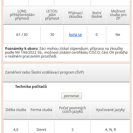
LONI:
LETOS:
Možnost
Přijímací
Roční
přihlášení/plán
plán
studia pro
zkouška
školné
přijmout
přijmout
ZP
61 / 30
30
koná se
0
Ne
Poznámky k oboru:
žáci mohou získat stipendium, příprava na zkoušky
podle NV 194/2022 Sb., možnost získání certifikátu CISCO, část OV probíhá
v reálném pracovním prostředí.
Zaměření nebo Školní vzdělávací program (ŠVP)
Technika počítačů
porovnat
Počet povinných
Délka studia
Forma studia
Vyučované jazyky
cizích jazyků
4,0
Denní
2
A, N, R