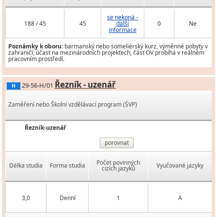
se nekoná -
188 / 45
45
další
0
Ne
informace
Poznámky k oboru:
barmanský nebo someliérský kurz, výměnné pobyty v
zahraničí, účast na mezinárodních projektech, část OV probíhá v reálném
pracovním prostředí.
Řezník - uzenář
29-56-H/01
H
Zaměření nebo Školní vzdělávací program (ŠVP)
Řezník-uzenář
porovnat
Počet povinných
Délka studia
Forma studia
Vyučované jazyky
cizích jazyků
3,0
Denní
1
A