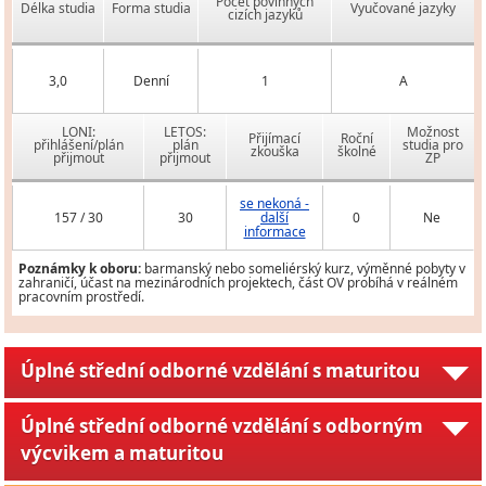
Počet povinných
Délka studia
Forma studia
Vyučované jazyky
cizích jazyků
3,0
Denní
1
A
LONI:
LETOS:
Možnost
Přijímací
Roční
přihlášení/plán
plán
studia pro
zkouška
školné
přijmout
přijmout
ZP
se nekoná -
157 / 30
30
další
0
Ne
informace
Poznámky k oboru:
barmanský nebo someliérský kurz, výměnné pobyty v
zahraničí, účast na mezinárodních projektech, část OV probíhá v reálném
pracovním prostředí.
Úplné střední odborné vzdělání s maturitou
Úplné střední odborné vzdělání s odborným
výcvikem a maturitou