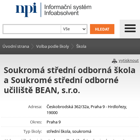
Úvodní strana
Volba podle školy
Škola
vytisknout
Soukromá střední odborná škola
a Soukromé střední odborné
učiliště BEAN, s.r.o.
Adresa:
Českobrodská 362/32a, Praha 9 - Hrdlořezy,
19000
Okres:
Praha 9
Typ školy:
střední škola, soukromá