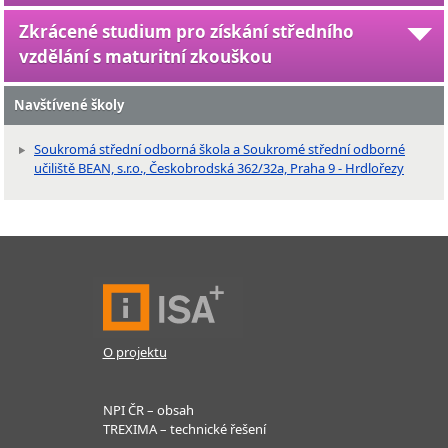
Zkrácené studium pro získání středního
vzdělání s maturitní zkouškou
Navštívené školy
Soukromá střední odborná škola a Soukromé střední odborné
učiliště BEAN, s.r.o., Českobrodská 362/32a, Praha 9 - Hrdlořezy
O projektu
NPI ČR – obsah
TREXIMA – technické řešení