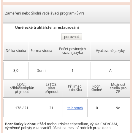
Zaměření nebo Školní vzdělávací program (ŠVP)
Umělecké truhlářství a restaurování
porovnat
Počet povinných
Délka studia
Forma studia
Vyučované jazyky
cizích jazyků
3,0
Denní
1
A
LONI:
LETOS:
Možnost
Přijímací
Roční
přihlášení/plán
plán
studia pro
zkouška
školné
přijmout
přijmout
ZP
178 / 21
21
talentová
0
Ne
Poznámky k oboru:
žáci mohou získat stipendium, výuka CAD/CAM,
výměnné pobyty v zahraničí, účast na mezinárodních projektech.