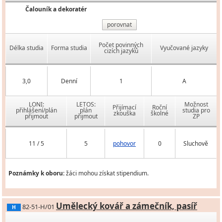
Čalouník a dekoratér
porovnat
Počet povinných
Délka studia
Forma studia
Vyučované jazyky
cizích jazyků
3,0
Denní
1
A
LONI:
LETOS:
Možnost
Přijímací
Roční
přihlášení/plán
plán
studia pro
zkouška
školné
přijmout
přijmout
ZP
11 / 5
5
pohovor
0
Sluchově
Poznámky k oboru:
žáci mohou získat stipendium.
Umělecký kovář a zámečník, pasíř
82-51-H/01
H