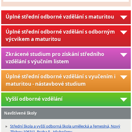
Úplné střední odborné vzdělání s maturitou
Úplné střední odborné vzdělání s odborným
výcvikem a maturitou
Zkrácené studium pro získání středního
vzdělání s výučním listem
Úplné střední odborné vzdělání s vyučením i
maturitou - nástavbové studium
Vyšší odborné vzdělání
Navštívené školy
Střední škola a vyšší odborná škola umělecká a řemeslná, Nový
Zlíchov 1063/1, Praha 5 - Hlubočepy