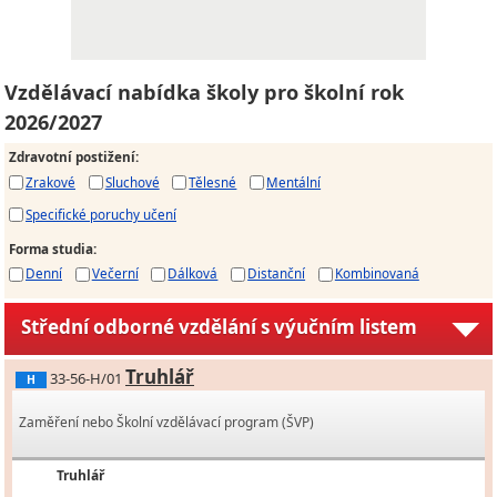
Vzdělávací nabídka školy pro školní rok
2026/2027
Zdravotní postižení
:
Zrakové
Sluchové
Tělesné
Mentální
Specifické poruchy učení
Forma studia
:
Denní
Večerní
Dálková
Distanční
Kombinovaná
Střední odborné vzdělání s výučním listem
Truhlář
33-56-H/01
H
Zaměření nebo Školní vzdělávací program (ŠVP)
Truhlář