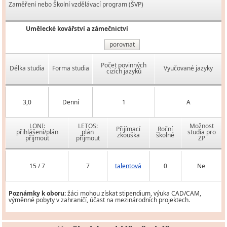
Zaměření nebo Školní vzdělávací program (ŠVP)
Umělecké kovářství a zámečnictví
porovnat
Počet povinných
Délka studia
Forma studia
Vyučované jazyky
cizích jazyků
3,0
Denní
1
A
LONI:
LETOS:
Možnost
Přijímací
Roční
přihlášení/plán
plán
studia pro
zkouška
školné
přijmout
přijmout
ZP
15 / 7
7
talentová
0
Ne
Poznámky k oboru:
žáci mohou získat stipendium, výuka CAD/CAM,
výměnné pobyty v zahraničí, účast na mezinárodních projektech.