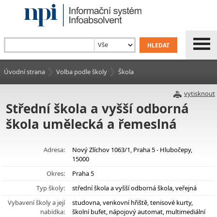
Úvodní strana
Volba podle školy
Škola
vytisknout
Střední škola a vyšší odborná
škola umělecká a řemeslná
Adresa:
Nový Zlíchov 1063/1, Praha 5 - Hlubočepy,
15000
Okres:
Praha 5
Typ školy:
střední škola a vyšší odborná škola, veřejná
Vybavení školy a její
studovna, venkovní hřiště, tenisové kurty,
nabídka:
školní bufet, nápojový automat, multimediální