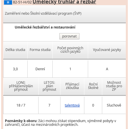
Umělecký truhlář a řezbář
82-51-H/02
H
Zaměření nebo Školní vzdělávací program (ŠVP)
Umělecké řezbářství a restaurování
porovnat
Počet povinných
Délka studia
Forma studia
Vyučované jazyky
cizích jazyků
3,0
Denní
1
A
LONI:
LETOS:
Možnost
Přijímací
Roční
přihlášení/plán
plán
studia pro
zkouška
školné
přijmout
přijmout
ZP
18 / 7
7
talentová
0
Sluchově
Poznámky k oboru:
žáci mohou získat stipendium, výměnné pobyty v
zahraničí, účast na mezinárodních projektech.