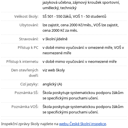
jazyková učebna, zájmový kroužek sportovní,
umělecký, technický
Velikost školy:
SŠ 501 - 550 žáků, VOŠ 1 - 50 studentů
Ubytování:
lze zajistit, cena 2000 Kč/měs., VOŠ lze zajistit,
cena 2000 Kč za měs.
Stravování:
v školní jídelně
Přístup k PC
v době mimo vyučování: v omezené míře, VOŠ v
neomezené míře
Přístup k internetu
v době mimo vyučování: v neomezené míře
Den otevřených
viz web školy
dveří:
Cizí jazyky:
anglický (A)
Poznámka SŠ:
Škola poskytuje systematickou podporu žákům
se specifickými poruchami učení.
Poznámka VOŠ:
Škola poskytuje systematickou podporu žákům
se specifickými poruchami učení.
Inspekční zprávy školy najdete na
webu České školní inspekce
.