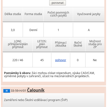
porovnat
Počet povinných
Délka studia
Forma studia
Vyučované jazyky
cizích jazyků
3,0
Denní
1
A
LONI:
LETOS:
Možnost
Přijímací
Roční
přihlášení/plán
plán
studia pro
zkouška
školné
přijmout
přijmout
ZP
220 / 46
45
pohovor
0
Ne
Poznámky k oboru:
žáci mohou získat stipendium, výuka CAD/CAM,
výměnné pobyty v zahraničí, účast na mezinárodních projektech.
Čalouník
33-59-H/01
H
Zaměření nebo Školní vzdělávací program (ŠVP)