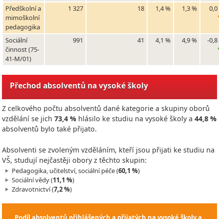
Předškolní a
1 327
18
1,4 %
1,3 %
0,0
mimoškolní
pedagogika
Sociální
991
41
4,1 %
4,9 %
-0,8
činnost (75-
41-M/01)
Přechod absolventů na vysoké školy
Z celkového počtu absolventů dané kategorie a skupiny oborů
vzdělání se jich
73,4 %
hlásilo ke studiu na vysoké školy a
44,8 %
absolventů bylo také přijato.
Absolventi se zvoleným vzděláním, kteří jsou přijati ke studiu na
VŠ, studují nejčastěji obory z těchto skupin:
Pedagogika, učitelství, sociální péče (
60,1 %
)
Sociální vědy (
11,1 %
)
Zdravotnictví (
7,2 %
)
Podíl absolventů přihlášených a přijatých na vysoké školy a