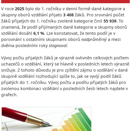
V roce
2025
bylo do 1. ročníku v denní formě dané kategorie a
skupiny oborů vzdělání přijato
3 408
žáků. Pro srovnání počet
žáků přijatých do 1. ročníku zvolené kategorie činil
55 939
. To
znamená, že podíl přijímaných dané kategorie a skupiny oborů
vzdělání dosáhl
6,1 %
. Lze konstatovat, že tento podíl je v
porovnání s ostatními skupinami oborů
nadprůměrný
a mezi
dvěma posledními roky
stagnoval
.
Vývoj počtu přijatých žáků je výrazně ovlivněn celkových počtem
uchazečů o vzdělání, který se hlavně v posledních letech výrazně
snižuje. Z tohoto důvodu je pro zjištění zájmu o vzdělání v dané
skupině vzdělání rozhodující spíše to, jak se vyvíjí podíl žáků
přijatých do 1. ročníku. Vývoj počtu a podílu přijatých žáků pro
zvolenou kombinaci vzdělání v posledních šesti letech najdete v
grafech.