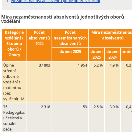
Nezaměstnanost absolventů podle oborů vzdělání
Míra nezaměstnanosti absolventů jednotlivých oborů
vzdělání
Kategorie
Počet
Počet
Míra nezaměstnanos
vzdělání /
absolventů
nezaměstnaných
absolventů
Skupina
2024
absolventů
oborů /
duben 2025
duben
duben
změ
Obory
2025
2024
Úplné
37 803
1 964
5,2 %
4,9 %
0,3
střední
odborné
vzdělání s
maturitou
(bez
vyučení) - M
75
2 318
59
2,5 %
3,0 %
-0,4
Pedagogika,
učitelství a
sociální
péče