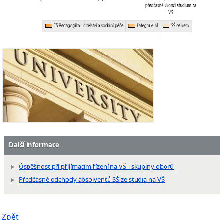
Další informace
Úspěšnost při přijímacím řízení na VŠ - skupiny oborů
Předčasné odchody absolventů SŠ ze studia na VŠ
Zpět