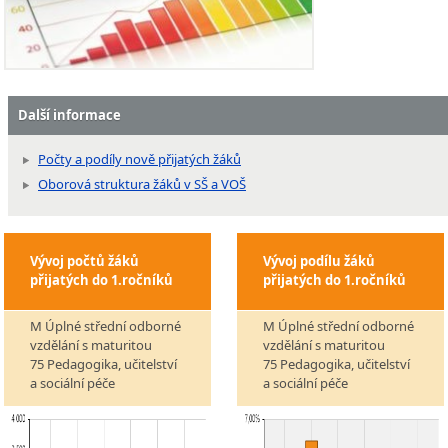
Další informace
Počty a podíly nově přijatých žáků
Oborová struktura žáků v SŠ a VOŠ
Vývoj počtů žáků
Vývoj podílu žáků
přijatých do 1.ročníků
přijatých do 1.ročníků
M Úplné střední odborné
M Úplné střední odborné
vzdělání s maturitou
vzdělání s maturitou
75 Pedagogika, učitelství
75 Pedagogika, učitelství
a sociální péče
a sociální péče