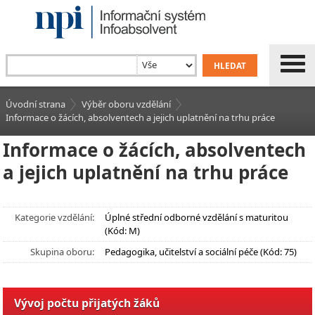
Úvodní strana
Výběr oboru vzdělání
Informace o žácích, absolventech a jejich uplatnění na trhu práce
Informace o žácích, absolventech
a jejich uplatnění na trhu práce
Kategorie vzdělání:
Úplné střední odborné vzdělání s maturitou
(Kód: M)
Skupina oboru:
Pedagogika, učitelství a sociální péče (Kód: 75)
Vývoj počtu přijatých žáků