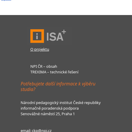
O projektu
NPI ČR – obsah
TREXIMA – technické řešení
Potřebujete další informace k výběru
studia?
Národní pedagogický institut České republiky
informačně poradenská podpora
Senovážné náměstí 25, Praha 1
email:
ckp@npi.cz