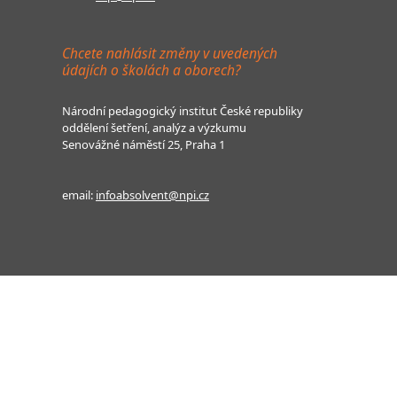
Chcete nahlásit změny v uvedených
údajích o školách a oborech?
Národní pedagogický institut České republiky
oddělení šetření, analýz a výzkumu
Senovážné náměstí 25, Praha 1
email:
infoabsolvent@npi.cz