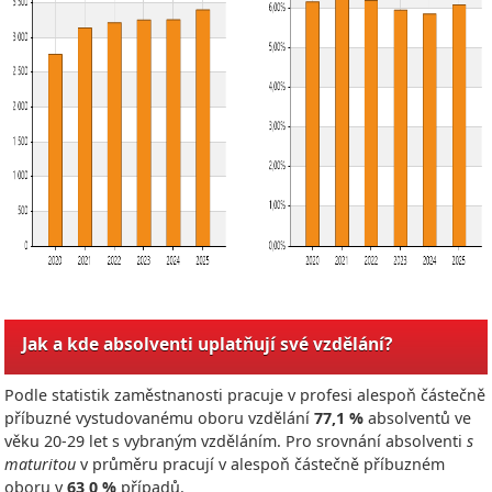
Jak a kde absolventi uplatňují své vzdělání?
Podle statistik zaměstnanosti pracuje v profesi alespoň částečně
příbuzné vystudovanému oboru vzdělání
77,1 %
absolventů ve
věku 20-29 let s vybraným vzděláním. Pro srovnání absolventi
s
maturitou
v průměru pracují v alespoň částečně příbuzném
oboru v
63,0 %
případů.