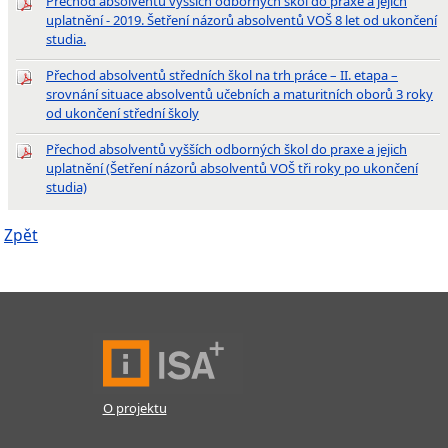
Přechod absolventů vyšších odborných škol do praxe a jejich
uplatnění - 2019. Šetření názorů absolventů VOŠ 8 let od ukončení
studia.
Přechod absolventů středních škol na trh práce – II. etapa –
srovnání situace absolventů učebních a maturitních oborů 3 roky
od ukončení střední školy
Přechod absolventů vyšších odborných škol do praxe a jejich
uplatnění (Šetření názorů absolventů VOŠ tři roky po ukončení
studia)
Zpět
O projektu