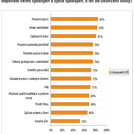
odpovědí velmi spokojen a spíše spokojen, 8 let od ukončení školy)