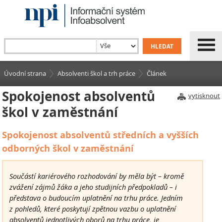
Úvodní strana
Absolventi škol a trh práce
Článek
Spokojenost absolventů
vytisknout
škol v zaměstnání
Spokojenost absolventů středních a vyšších
odborných škol v zaměstnání
Součástí kariérového rozhodování by měla být – kromě
zvážení zájmů žáka a jeho studijních předpokladů – i
představa o budoucím uplatnění na trhu práce. Jedním
z pohledů, které poskytují zpětnou vazbu o uplatnění
absolventů jednotlivých oborů na trhu práce, je