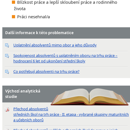
Blízkost práce a lepší skloubení práce a rodinného
života
Práci nesehnal/a
Další informace k této problematice
Uplatnění absolventů mimo obor a jeho důvody
Spokojenost absolventů s uplatněním oboru na trhu práce –
hodnocení 6 let od ukončení střední školy
Co potřebují absolventi na trhu práce?
Výchozí analytická
studie
Přechod absolventů
středních škol na trh práce - II. etapa - vybrané skupiny maturitních
a učebních oborů