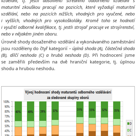
vzdělání, tj. jestli absolventi středního odborného vzdělání s
maturitní zkouškou pracují na pozicích, které vyžadují maturitní
vzdělání, nebo na pozicích nižších, vhodných pro vyučené, nebo
i vyšších, vhodných pro vysokoškoláky. Kromě toho se hodnotí
i využití odborné kvalifikace, tj. jestli strojař pracuje ve strojírenství,
nebo v nějakém jiném oboru.
Úrovně shody dosaženého vzdělání a vykonávaného zaměstnání
jsou rozděleny do čtyř kategorií –
úplná shoda (A), částečná shoda
(B), dílčí neshoda (C) a hrubá neshoda (D)
. Při hodnocení jsme
se zaměřili především na dvě hraniční kategorie, tj. úplnou
shodu a hrubou neshodu.