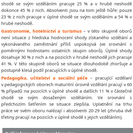
shodě se svým vzděláním pracuje 25 % a v hrubé neshodě
dokonce 45 % z nich. Absolventi jsou na tom ještě hůře: pouze
23 % z nich pracuje v úplné shodě se svým vzděláním a 54 % v
hrubé neshodě.
Gastronomie, hotelnictví a turismus
– v této skupině oborů
není situace z hlediska hodnocení shody získaného vzdělání a
vykonávaného zaměstnání příliš uspokojivá (ve srovnání s
poměrnými hodnotami ostatních skupin oborů). Úplné shody
dosahuje 30 % z nich a na pozicích v hrubé neshodě jich pracuje
41 %. V této skupině oborů se situace dlouhodobě zhoršuje a
postupně klesá podíl pracujících v úplné shodě.
Pedagogika, učitelství a sociální péče
– pracující vzdělaní
v pedagogických oborech maturitní úrovně vzdělání pracují v 60
% případů na pozicích v úplné shodě a dalších 11 % v částečné
shodě se svým dosaženým vzděláním. Ve srovnání s
předchozím šetřením se situace zlepšila. Uplatnění na trhu
práce ve svém oboru nalézají i absolventi 20-29 let (zhruba dvě
třetiny pracují na pozicích v úplné shodě s jejich vzděláním).