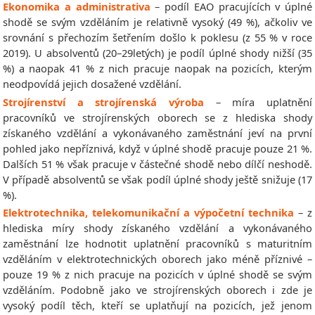
Ekonomika a administrativa
– podíl EAO pracujících v úplné
shodě se svým vzděláním je relativně vysoký (49 %), ačkoliv ve
srovnání s přechozím šetřením došlo k poklesu (z 55 % v roce
2019). U absolventů (20–29letých) je podíl úplné shody nižší (35
%) a naopak 41 % z nich pracuje naopak na pozicích, kterým
neodpovídá jejich dosažené vzdělání.
Strojírenství a strojírenská výroba
– míra uplatnění
pracovníků ve strojírenských oborech se z hlediska shody
získaného vzdělání a vykonávaného zaměstnání jeví na první
pohled jako nepříznivá, když v úplné shodě pracuje pouze 21 %.
Dalších 51 % však pracuje v částečné shodě nebo dílčí neshodě.
V případě absolventů se však podíl úplné shody ještě snižuje (17
%).
Elektrotechnika, telekomunikační a výpočetní technika
– z
hlediska míry shody získaného vzdělání a vykonávaného
zaměstnání lze hodnotit uplatnění pracovníků s maturitním
vzděláním v elektrotechnických oborech jako méně příznivé –
pouze 19 % z nich pracuje na pozicích v úplné shodě se svým
vzděláním. Podobně jako ve strojírenských oborech i zde je
vysoký podíl těch, kteří se uplatňují na pozicích, jež jenom