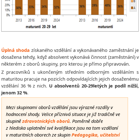
Úplná shoda
získaného vzdělání a vykonávaného zaměstnání je
dosažena tehdy, když absolvent vykonává činnost (zaměstnání) v
některém z oborů skupiny, pro kterou je přímo připravován.
Z pracovníků s ukončeným středním odborným vzděláním s
maturitou pracuje na pozicích odpovídajících jejich dosaženému
vzdělání 36 % z nich.
U absolventů 20-29letých je podíl nižší,
jenom 32 %
.
Mezi skupinami oborů vzdělání jsou výrazné rozdíly v
hodnocení shody. Velice příznivá situace je již tradičně ve
skupině
zdravotnických oborů
. Poměrně dobře
z hlediska uplatnění své kvalifikace jsou na tom vzdělaní
v maturitních oborech ze skupin
Pedagogika, učitelství