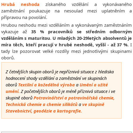
Hrubá neshoda
získaného vzdělání a vykonávaného
zaměstnání poukazuje na nesoulad mezi uplatněním a
přípravou na povolání.
Hrubou neshodu mezi vzděláním a vykonávaným zaměstnáním
vykazuje až
35 % pracovníků se středním odborným
vzděláním s maturitou
.
U mladých 20-29letých absolventů je
míra těch, kteří pracují v hrubé neshodě, vyšší - až 37 %.
I
tady lze pozorovat velké rozdíly mezi jednotlivými skupinami
oborů.
Z četnějších skupin oborů je nepříznivá situace z hlediska
hodnocení shody vzdělání a zaměstnání ve skupinách
oborů
Textilní a kožedělná výroba
a
Umění a užité
umění.
Z početnějších oborů je méně příznivá situace i ve
skupině oborů
Potravinářství a potravinářská chemie,
Technická chemie a chemie silikátů
a
ve skupině
Stavebnictví, geodézie a kartografie.