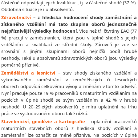
částečně odpovídají jejich kvalifikaci, tj. v částečné shodě (37 %).
Obdobná situace je i u absolventů.
Zdravotnictví
–
z hlediska hodnocení shody zaměstnání a
získaného vzdělání má tato skupina oborů jednoznačně
nejpříznivější výsledky hodnocení.
Více než tři čtvrtiny EAO (77
%) pracují v zaměstnáních, která jsou v úplné shodě s jejich
vzděláním a kvalifikací ze střední školy. Zároveň je zde ve
srovnání s jinými skupinami oborů nejnižší podíl hrubé
neshody. Také u absolventů zdravotnických oborů jsou výsledky
poměrně příznivé.
Zemědělství a lesnictví
– stav shody získaného vzdělání a
vykonávaného zaměstnání v zemědělských či lesnických
oborech odpovídá celkovému vývoji a změnám v tomto odvětví.
Nyní pracuje pouze 19 % pracovníků s maturitním vzděláním na
pozicích v úplné shodě se svým vzděláním a 42 % v hrubé
neshodě. U 20–29letých absolventů je míra uplatnění na trhu
práce ve vystudovaném oboru také nízká.
Stavebnictví, geodézie a kartografie
– uplatnění pracovníků
maturitních stavebních oborů z hlediska shody vzdělání a
zaměstnání lze označit za méně příznivé. Na pozicích v úplné