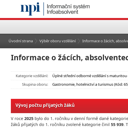
Úvodní strana
Výběr oboru vzdělání
Informace o žácích, absolve
Informace o žácích, absolventec
Kategorie vzdělání:
Úplné střední odborné vzdělání s maturitou 
Skupina oboru:
Gastronomie, hotelnictví a turismus (Kód: 65
Vývoj počtu přijatých žáků
V roce
2025
bylo do 1. ročníku v denní formě dané kategorie
žáků přijatých do 1. ročníku zvolené kategorie činil
55 939
. 