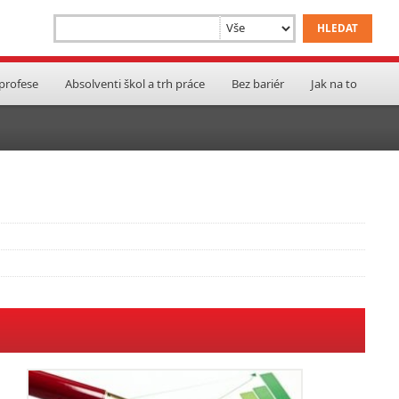
 profese
Absolventi škol a trh práce
Bez bariér
Jak na to