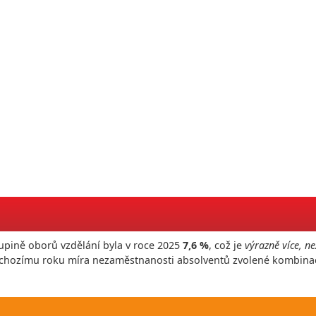
upině oborů vzdělání byla v roce
2025
7,6 %
, což je
výrazně více, ne
edchozímu roku míra nezaměstnanosti absolventů zvolené kombina