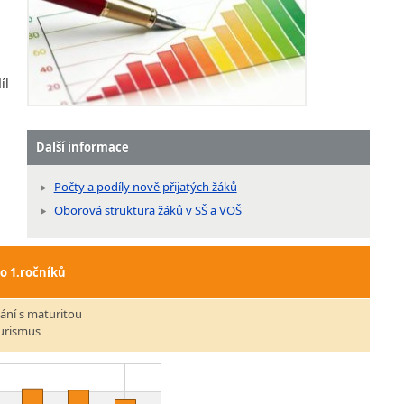
íl
Další informace
Počty a podíly nově přijatých žáků
Oborová struktura žáků v SŠ a VOŠ
do 1.ročníků
ání s maturitou
turismus