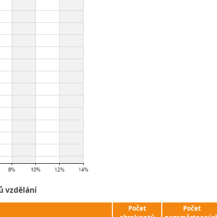
ů vzdělání
Počet
Počet