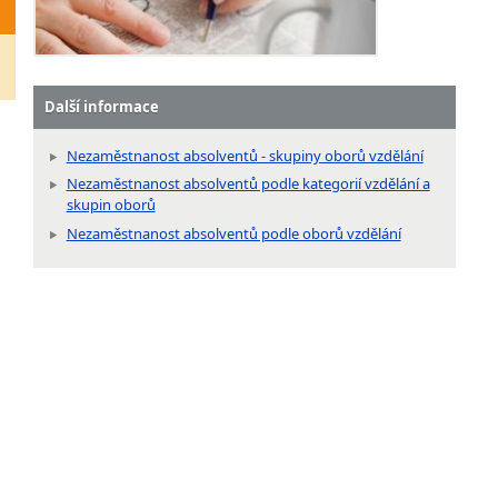
Další informace
Nezaměstnanost absolventů - skupiny oborů vzdělání
Nezaměstnanost absolventů podle kategorií vzdělání a
skupin oborů
Nezaměstnanost absolventů podle oborů vzdělání