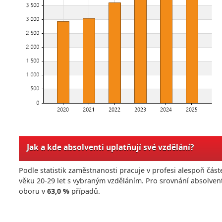
Jak a kde absolventi uplatňují své vzdělání?
Podle statistik zaměstnanosti pracuje v profesi alespoň č
věku 20-29 let s vybraným vzděláním. Pro srovnání absolven
oboru v
63,0 %
případů.