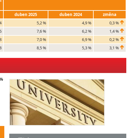
h
duben 2025
duben 2024
změna
4
5,2 %
4,9 %
0,3 %
6
7,6 %
6,2 %
1,4 %
8
7,0 %
6,9 %
0,2 %
8
8,5 %
5,3 %
3,1 %
 %