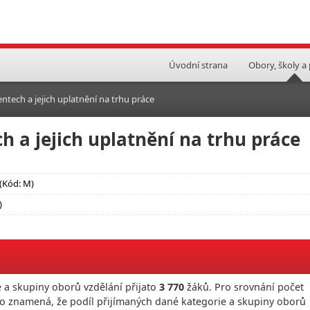
Úvodní strana
Obory, školy a
ntech a jejich uplatnění na trhu práce
h a jejich uplatnění na trhu práce
(Kód: M)
)
 a skupiny oborů vzdělání přijato
3 770
žáků. Pro srovnání počet
To znamená, že podíl přijímaných dané kategorie a skupiny oborů