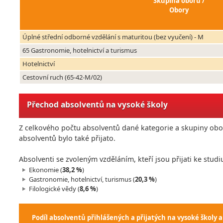
Skupina oborů /
Obory
Úplné střední odborné vzdělání s maturitou (bez vyučení) - M
65 Gastronomie, hotelnictví a turismus
Hotelnictví
Cestovní ruch (65-42-M/02)
Přechod absolventů na vysoké školy
Z celkového počtu absolventů dané kategorie a skupiny obor
absolventů bylo také přijato.
Absolventi se zvoleným vzděláním, kteří jsou přijati ke studi
Ekonomie (
38,2 %
)
Gastronomie, hotelnictví, turismus (
20,3 %
)
Filologické vědy (
8,6 %
)
Podíl absolventů přihlášených a přijatých na vysoké školy a