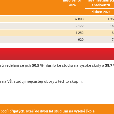
absolventů
nezaměstnanýc
2024
absolventů
duben 2025
37 803
1 96
2 172
16
1 252
8
920
7
ů vzdělání se jich
50,5 %
hlásilo ke studiu na vysoké školy a
38,7
u na VŠ, studují nejčastěji obory z těchto skupin:
 podíl přijatých, kteří do dvou let studium na vysoké škole