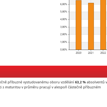
ástečně příbuzné vystudovanému oboru vzdělání
63,2 %
absolventů 
ti
s maturitou
v průměru pracují v alespoň částečně příbuzném