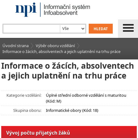
Úvodní strana
Výběr oboru vzdělání
Informace o žácích, absolventech a jejich uplatnění na trhu práce
Informace o žácích, absolventech
a jejich uplatnění na trhu práce
Kategorie vzdělání:
Úplné střední odborné vzdělání s maturitou
(Kód: M)
Skupina oboru:
Informatické obory (Kód: 18)
Vývoj počtu přijatých žáků