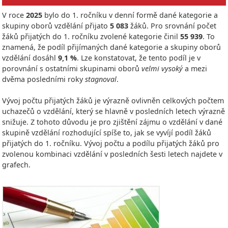
V roce
2025
bylo do 1. ročníku v denní formě dané kategorie a
skupiny oborů vzdělání přijato
5 083
žáků. Pro srovnání počet
žáků přijatých do 1. ročníku zvolené kategorie činil
55 939
. To
znamená, že podíl přijímaných dané kategorie a skupiny oborů
vzdělání dosáhl
9,1 %
. Lze konstatovat, že tento podíl je v
porovnání s ostatními skupinami oborů
velmi vysoký
a mezi
dvěma posledními roky
stagnoval
.
Vývoj počtu přijatých žáků je výrazně ovlivněn celkových počtem
uchazečů o vzdělání, který se hlavně v posledních letech výrazně
snižuje. Z tohoto důvodu je pro zjištění zájmu o vzdělání v dané
skupině vzdělání rozhodující spíše to, jak se vyvíjí podíl žáků
přijatých do 1. ročníku. Vývoj počtu a podílu přijatých žáků pro
zvolenou kombinaci vzdělání v posledních šesti letech najdete v
grafech.