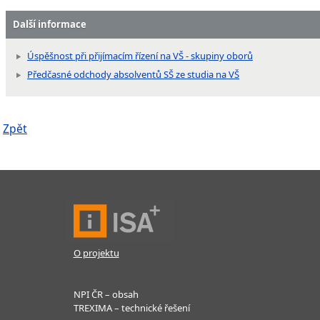
Další informace
Úspěšnost při přijímacím řízení na VŠ - skupiny oborů
Předčasné odchody absolventů SŠ ze studia na VŠ
Zpět
O projektu
NPI ČR – obsah
TREXIMA – technické řešení