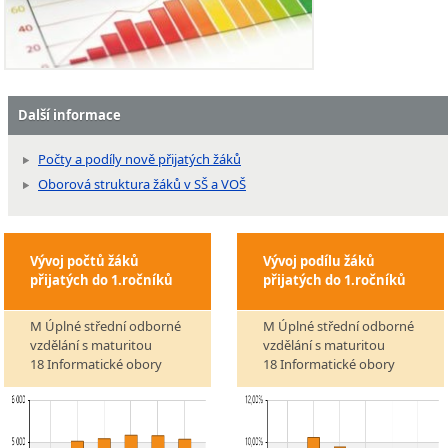
Další informace
Počty a podíly nově přijatých žáků
Oborová struktura žáků v SŠ a VOŠ
Vývoj počtů žáků
Vývoj podílu žáků
přijatých do 1.ročníků
přijatých do 1.ročníků
M Úplné střední odborné
M Úplné střední odborné
vzdělání s maturitou
vzdělání s maturitou
18 Informatické obory
18 Informatické obory