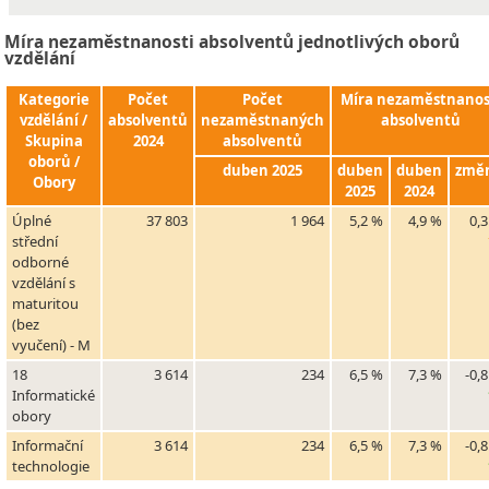
Míra nezaměstnanosti absolventů jednotlivých oborů
vzdělání
Kategorie
Počet
Počet
Míra nezaměstnanos
vzdělání /
absolventů
nezaměstnaných
absolventů
Skupina
2024
absolventů
oborů /
duben 2025
duben
duben
změ
Obory
2025
2024
Úplné
37 803
1 964
5,2 %
4,9 %
0,
střední
odborné
vzdělání s
maturitou
(bez
vyučení) - M
18
3 614
234
6,5 %
7,3 %
-0,
Informatické
obory
Informační
3 614
234
6,5 %
7,3 %
-0,
technologie