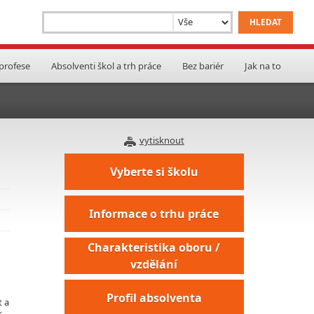
 profese
Absolventi škol a trh práce
Bez bariér
Jak na to
vytisknout
Vyberte si školu
Informace o trhu práce
Charakteristika oboru /
vzdělání
Profil absolventa
t a