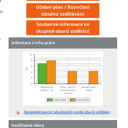
á
Učební plán / Rozvržení
st
obsahu vzdělávání
Souborné informace ke
skupině oborů vzdělání
h
Informace o trhu práce
Nezaměstnanost absolventů podle oborů vzdělání
Navštívené obory