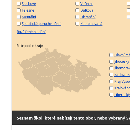
Sluchové
Večerní
Tělesné
Dálková
Mentální
Distanční
Specifické poruchy učení
Kombinovaná
Rozšířené hledání
Filtr podle kraje
Hlavní mě
Jihočeský 
Jihomorav
Karlovarsk
Kraj Vyso
Královéhr
Liberecký 
Seznam škol, které nabízejí tento obor, nebo vybraný Š