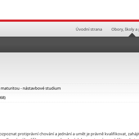
Úvodní strana
Obory, školy a
i maturitou - nástavbové studium
 68)
 rozpoznat protiprávní chování a jednání a umět je právně kvalifikovat, zaháji