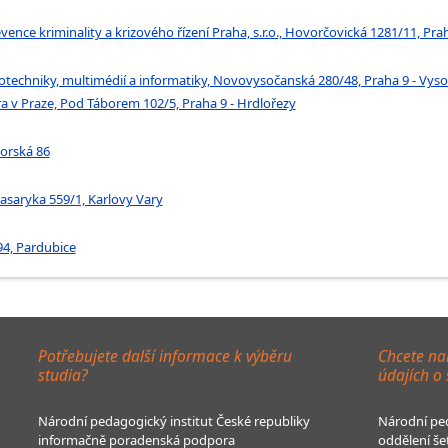
ence kriminality a krizového řízení Praha, s.r.o., Hovorčovická 1281/11, Prah
trotechniky, multimédií a informatiky, Novovysočanská 280/48, Praha 9 - Vys
itra v Praze, Pod Táborem 102/5, Praha 9 - Hrdlořezy
horská 86
 Masaryka 559/1, Karlovy Vary
4, Pardubice
Potřebujete další informace k výběru
Chcete na
studia?
údajích o
Národní pedagogický institut České republiky
Národní ped
informačně poradenská podpora
oddělení še