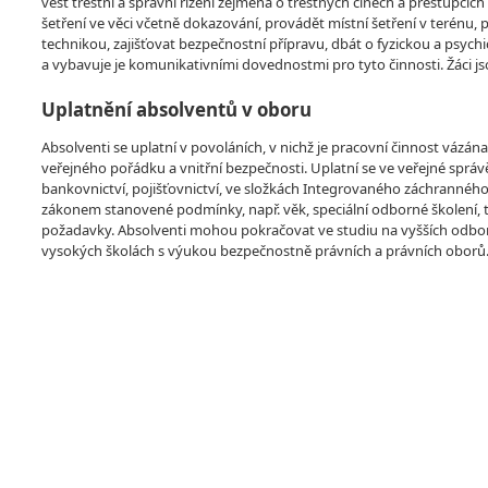
vést trestní a správní řízení zejména o trestných činech a přestupcí
šetření ve věci včetně dokazování, provádět místní šetření v terénu, 
technikou, zajišťovat bezpečnostní přípravu, dbát o fyzickou a psychi
a vybavuje je komunikativními dovednostmi pro tyto činnosti. Žáci
Uplatnění absolventů v oboru
Absolventi se uplatní v povoláních, v nichž je pracovní činnost vázán
veřejného pořádku a vnitřní bezpečnosti. Uplatní se ve veřejné sprá
bankovnictví, pojišťovnictví, ve složkách Integrovaného záchranného
zákonem stanovené podmínky, např. věk, speciální odborné školení, te
požadavky. Absolventi mohou pokračovat ve studiu na vyšších odbor
vysokých školách s výukou bezpečnostně právních a právních oborů