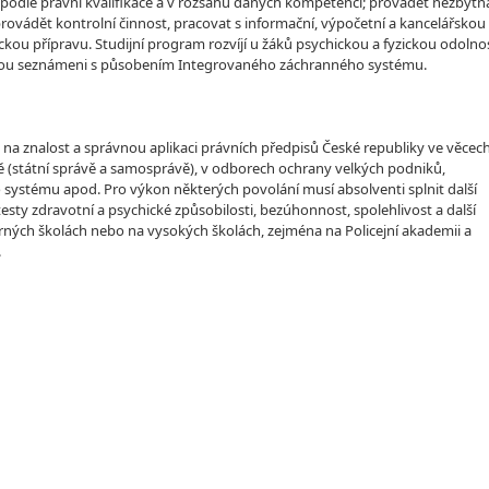
ch podle právní kvalifikace a v rozsahu daných kompetencí; provádět nezbytn
provádět kontrolní činnost, pracovat s informační, výpočetní a kancelářskou
ckou přípravu. Studijní program rozvíjí u žáků psychickou a fyzickou odolno
 jsou seznámeni s působením Integrovaného záchranného systému.
a na znalost a správnou aplikaci právních předpisů České republiky ve věcec
vě (státní správě a samosprávě), v odborech ochrany velkých podniků,
 systému apod. Pro výkon některých povolání musí absolventi splnit další
sty zdravotní a psychické způsobilosti, bezúhonnost, spolehlivost a další
ných školách nebo na vysokých školách, zejména na Policejní akademii a
.