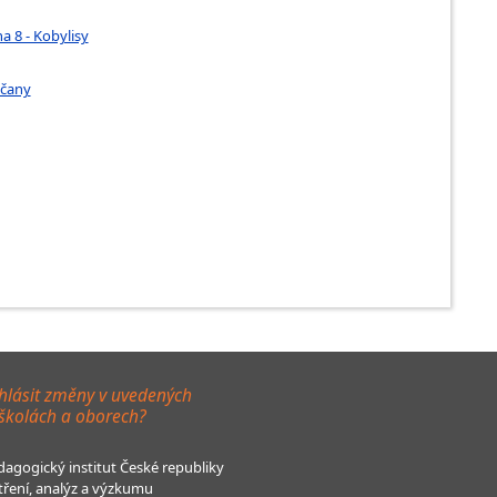
a 8 - Kobylisy
očany
hlásit změny v uvedených
 školách a oborech?
agogický institut České republiky
tření, analýz a výzkumu