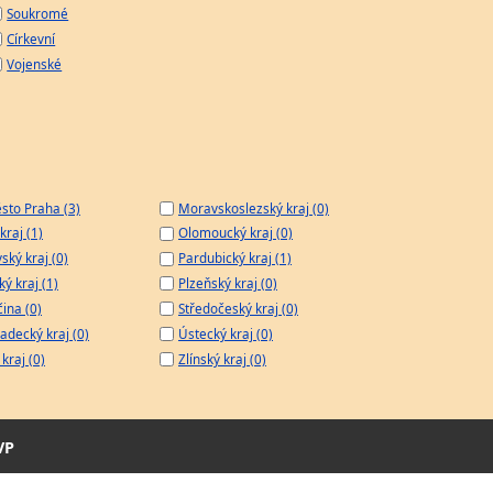
Soukromé
Církevní
Vojenské
sto Praha (3)
Moravskoslezský kraj (0)
kraj (1)
Olomoucký kraj (0)
ský kraj (0)
Pardubický kraj (1)
ý kraj (1)
Plzeňský kraj (0)
čina (0)
Středočeský kraj (0)
adecký kraj (0)
Ústecký kraj (0)
kraj (0)
Zlínský kraj (0)
VP