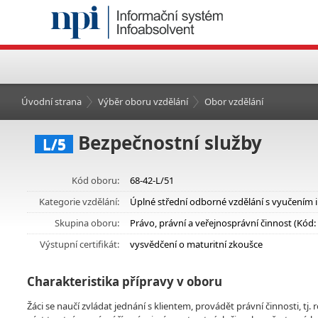
Úvodní strana
Výběr oboru vzdělání
Obor vzdělání
Bezpečnostní služby
L/5
Kód oboru:
68-42-L/51
Kategorie vzdělání:
Úplné střední odborné vzdělání s vyučením 
Skupina oboru:
Právo, právní a veřejnosprávní činnost (Kód:
Výstupní certifikát:
vysvědčení o maturitní zkoušce
Charakteristika přípravy v oboru
Žáci se naučí zvládat jednání s klientem, provádět právní činnosti, tj.