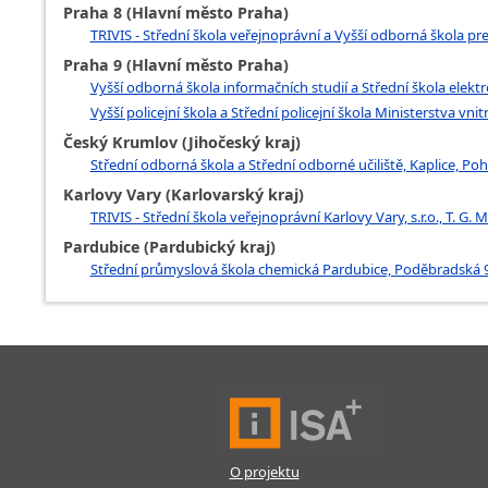
Praha 8 (Hlavní město Praha)
TRIVIS - Střední škola veřejnoprávní a Vyšší odborná škola prev
Praha 9 (Hlavní město Praha)
Vyšší odborná škola informačních studií a Střední škola elek
Vyšší policejní škola a Střední policejní škola Ministerstva vn
Český Krumlov (Jihočeský kraj)
Střední odborná škola a Střední odborné učiliště, Kaplice, Po
Karlovy Vary (Karlovarský kraj)
TRIVIS - Střední škola veřejnoprávní Karlovy Vary, s.r.o., T. G.
Pardubice (Pardubický kraj)
Střední průmyslová škola chemická Pardubice, Poděbradská 9
O projektu