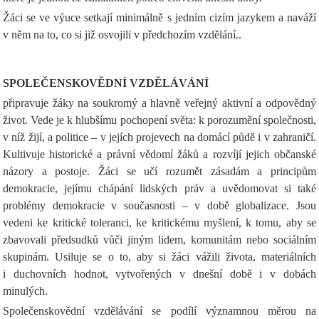
Žáci se ve výuce setkají minimálně s jedním cizím jazykem a naváží
v něm na to, co si již osvojili v předchozím vzdělání..
SPOLEČENSKOVĚDNÍ VZDĚLÁVÁNÍ
připravuje žáky na soukromý a hlavně veřejný aktivní a odpovědný
život. Vede je k hlubšímu pochopení světa: k porozumění společnosti,
v níž žijí, a politice – v jejích projevech na domácí půdě i v zahraničí.
Kultivuje historické a právní vědomí žáků a rozvíjí jejich občanské
názory a postoje. Žáci se učí rozumět zásadám a principům
demokracie, jejímu chápání lidských práv a uvědomovat si také
problémy demokracie v současnosti – v době globalizace. Jsou
vedeni ke kritické toleranci, ke kritickému myšlení, k tomu, aby se
zbavovali předsudků vůči jiným lidem, komunitám nebo sociálním
skupinám. Usiluje se o to, aby si žáci vážili života, materiálních
i duchovních hodnot, vytvořených v dnešní době i v dobách
minulých.
Společenskovědní vzdělávání se podílí významnou měrou na