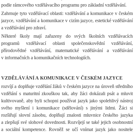
podle rámcového vzdělávacího programu pro základní vzdělávání.
Zahrnuje tyto vzdělávací oblasti: vzdělávání a komunikace v českém
jazyce, vzdělávání a komunikace v cizím jazyce, estetické vzdělávání
a vzdělávání pro zdraví.
Některé školy mají zařazeny do svých školních vzdělávacích
programů vzdělávací oblasti společenskovědní vzdělávání,
přírodovědné vzdělávání, matematické vzdělávání a vzdělávání
v informačních a komunikačních technologiích.
VZDĚLÁVÁNÍ A KOMUNIKACE V ČESKÉM JAZYCE
rozvíjí a doplňuje vzdělání žáků v českém jazyce na úroveň středního
vzdělání s maturitní zkouškou tak, aby žáci dokázali psát a mluvit
kultivovaně, aby byli schopni používat jazyk jako spolehlivý nástroj
svého myšlení i komunikace (sdělování) s jinými lidmi. Žáci si
rozšiřují slovní zásobu, doplňují znalosti mluvnice českého jazyka
a zlepšují své slohové dovednosti. Rozvíjejí se také jejich osobnostní
a sociální kompetence. Rovněž se učí vnímat jazyk jako nositele