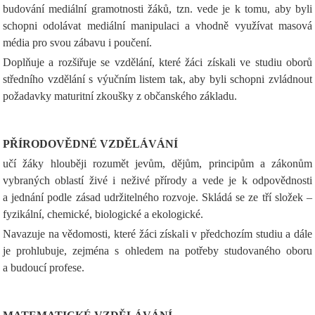
budování mediální gramotnosti žáků, tzn. vede je k tomu, aby byli
schopni odolávat mediální manipulaci a vhodně využívat masová
média pro svou zábavu i poučení.
Doplňuje a rozšiřuje se vzdělání, které žáci získali ve studiu oborů
středního vzdělání s výučním listem tak, aby byli schopni zvládnout
požadavky maturitní zkoušky z občanského základu.
PŘÍRODOVĚDNÉ VZDĚLÁVÁNÍ
učí žáky hlouběji rozumět jevům, dějům, principům a zákonům
vybraných oblastí živé i neživé přírody a vede je k odpovědnosti
a jednání podle zásad udržitelného rozvoje. Skládá se ze tří složek –
fyzikální, chemické, biologické a ekologické.
Navazuje na vědomosti, které žáci získali v předchozím studiu a dále
je prohlubuje, zejména s ohledem na potřeby studovaného oboru
a budoucí profese.