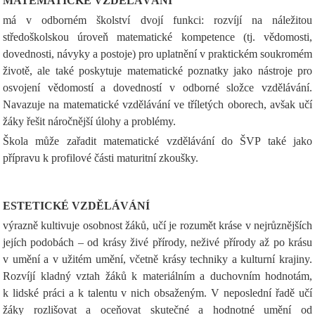
MATEMATICKÉ VZDĚLÁVÁNÍ
má v odborném školství dvojí funkci: rozvíjí na náležitou
středoškolskou úroveň matematické kompetence (tj. vědomosti,
dovednosti, návyky a postoje) pro uplatnění v praktickém soukromém
životě, ale také poskytuje matematické poznatky jako nástroje pro
osvojení vědomostí a dovedností v odborné složce vzdělávání.
Navazuje na matematické vzdělávání ve tříletých oborech, avšak učí
žáky řešit náročnější úlohy a problémy.
Škola může zařadit matematické vzdělávání do ŠVP také jako
přípravu k profilové části maturitní zkoušky.
ESTETICKÉ VZDĚLÁVÁNÍ
výrazně kultivuje osobnost žáků, učí je rozumět kráse v nejrůznějších
jejích podobách – od krásy živé přírody, neživé přírody až po krásu
v umění a v užitém umění, včetně krásy techniky a kulturní krajiny.
Rozvíjí kladný vztah žáků k materiálním a duchovním hodnotám,
k lidské práci a k talentu v nich obsaženým. V neposlední řadě učí
žáky rozlišovat a oceňovat skutečné a hodnotné umění od