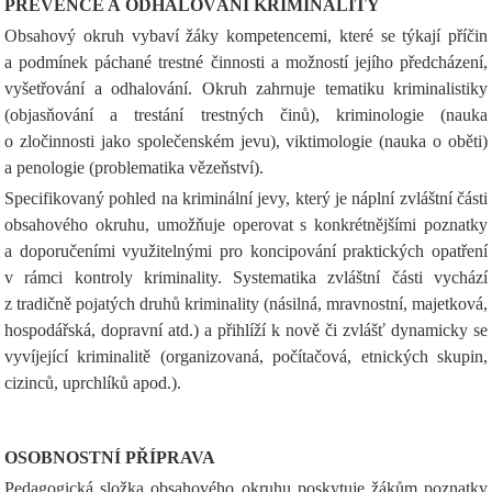
PREVENCE A ODHALOVÁNÍ KRIMINALITY
Obsahový okruh vybaví žáky kompetencemi, které se týkají příčin
a podmínek páchané trestné činnosti a možností jejího předcházení,
vyšetřování a odhalování. Okruh zahrnuje tematiku kriminalistiky
(objasňování a trestání trestných činů), kriminologie (nauka
o zločinnosti jako společenském jevu), viktimologie (nauka o oběti)
a penologie (problematika vězeňství).
Specifikovaný pohled na kriminální jevy, který je náplní zvláštní části
obsahového okruhu, umožňuje operovat s konkrétnějšími poznatky
a doporučeními využitelnými pro koncipování praktických opatření
v rámci kontroly kriminality. Systematika zvláštní části vychází
z tradičně pojatých druhů kriminality (násilná, mravnostní, majetková,
hospodářská, dopravní atd.) a přihlíží k nově či zvlášť dynamicky se
vyvíjející kriminalitě (organizovaná, počítačová, etnických skupin,
cizinců, uprchlíků apod.).
OSOBNOSTNÍ PŘÍPRAVA
Pedagogická složka obsahového okruhu poskytuje žákům poznatky