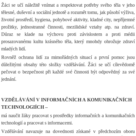
Žáci se učí náležitě vnímat a respektovat potřeby svého těla v jeho
tělesné, duševní a sociální jednotě a rozumět tomu, jak působí výživa,
životní prostředí, hygiena, pohybové aktivity, kladné city, nepříjemné
prožitky, jednostranné činnosti, mezilidské vztahy atp. na zdraví.
Důraz se klade na výchovu proti závislostem a proti médii
prosazovanému kultu krásného těla, který mnohdy ohrožuje zdraví
mladých lidí.
Rovněž ochrana lidí za mimořádných situací a první pomoc jsou
důležitými obsahy této složky vzdělávání. Žáci se učí cílevědomě
pečovat o bezpečnost při každé své činnosti být odpovědný za své
jednání.
VZDĚLÁVÁNÍ V INFORMAČNÍCH A KOMUNIKAČNÍCH
TECHNOLOGIÍCH –
má naučit žáky pracovat s prostředky informačních a komunikačních
technologií a pracovat s informacemi.
Vzdělávání navazuje na dovednosti získané v předchozím oboru