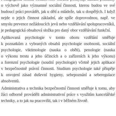
o výchově jako významné sociální činnosti, kterou budou ve své
budoucí práci provádět, jak u dětí a mládeže, tak u dospělých. I když
nejde o jejich činnost základní, ale spíše doprovodnou, např. ve
smyslu prevence nežádoucích jevů nebo vzdělávání spolupracovníků,
je pedagogická obsahová složka pro daný obor vzdělávání funkční.
Aplikovaná psychologie v tomto oboru vzdělání směřuje
k poznatkům z vybraných obsahů psychologie osobnosti, sociální
psychologie, viktimologie (nauka o oběti), penologie (nauka
o výkonu trestu a jeho účincích a o zařízeních k jeho výkonu)
a forenzní psychologie (soudní psychologie) včetně jejich aplikace
v bezpečnostně právní činnosti. Studium psychologie také přispěje
k osvojení zásad duševní hygieny, sebepoznání a seberegulace
absolventů.
Administrativa a technika bezpečnostní činnosti směřuje k tomu, aby
žáci odborně prováděli administrativní práce s využitím kancelářské
techniky, a to jak na pracovišti, tak i v běžném životě.