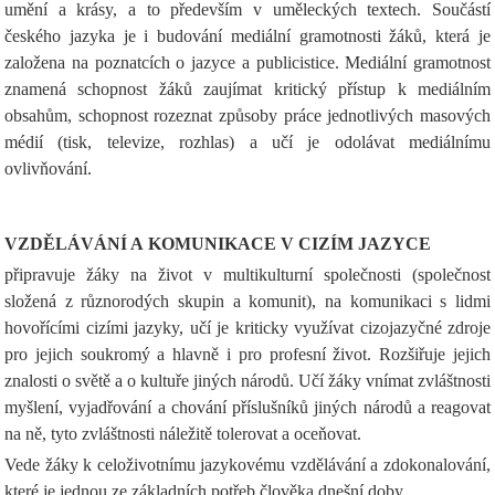
umění a krásy, a to především v uměleckých textech. Součástí
českého jazyka je i budování mediální gramotnosti žáků, která je
založena na poznatcích o jazyce a publicistice. Mediální gramotnost
znamená schopnost žáků zaujímat kritický přístup k mediálním
obsahům, schopnost rozeznat způsoby práce jednotlivých masových
médií (tisk, televize, rozhlas) a učí je odolávat mediálnímu
ovlivňování.
VZDĚLÁVÁNÍ A KOMUNIKACE V CIZÍM JAZYCE
připravuje žáky na život v multikulturní společnosti (společnost
složená z různorodých skupin a komunit), na komunikaci s lidmi
hovořícími cizími jazyky, učí je kriticky využívat cizojazyčné zdroje
pro jejich soukromý a hlavně i pro profesní život. Rozšiřuje jejich
znalosti o světě a o kultuře jiných národů. Učí žáky vnímat zvláštnosti
myšlení, vyjadřování a chování příslušníků jiných národů a reagovat
na ně, tyto zvláštnosti náležitě tolerovat a oceňovat.
Vede žáky k celoživotnímu jazykovému vzdělávání a zdokonalování,
které je jednou ze základních potřeb člověka dnešní doby.