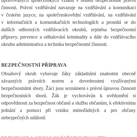
upravovaných společenských vztahů v oblasti bezpečnostně právní
činnosti. Právní vzdělávání navazuje na vzdělávání a komunikaci
v českém jazyce, na společenskovědní vzdělávání, na vzdělávání
v informačních a komunikačních technologiích a promítá se do
dalších odborných vzdělávacích okruhů, zejména bezpečnostní
přípravy, prevence a odhalování kriminality a dále do vzdělávacího
okruhu administrativa a technika bezpečnostní činnosti.
BEZPEČNOSTNÍ PŘÍPRAVA
Obsahový okruh vybavuje žáky základními znalostmi obecně
závazných právních norem a dovednostmi využívanými
bezpečnostními sbory. Žáci jsou seznámeni s právní úpravou činnosti
bezpečnostních sborů. Žák je vychováván k uvědomění si
odpovědnosti za bezpečnost občanů a službu občanům, k efektivnímu
jednání a pomoci při vzniku mimořádných a pro občany
nebezpečných událostí.