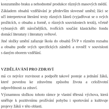
konzumního braku a nehodnotné produkce různých masových médií.
Základem obsahů vzdělávání je především slovesné umění; žáci se
učí interpretovat literární texty různých žánrů (vyjadřovat se o svých
prožitcích, o obsahu a formě, o různých souvislostech textů), včetně
vybraných děl náročnějších, tvořících součást klasického fondu
domácí literatury i literatury světové.
Jiné složky umění zařazuje škola do obsahů ŠVP v různém rozsahu
a obsahu podle svých specifických záměrů a rovněž v souvislosti
s daným oborem vzdělání.
VZDĚLÁVÁNÍ PRO ZDRAVÍ
má co nejvíce rozvinout a podpořit takové postoje a jednání žáků,
které povedou ke zdravému způsobu života a celoživotní
odpovědnosti za zdraví.
Významnou složkou tohoto rámce je vlastní tělesná výchova, která
směřuje k pozitivnímu prožívání pohybu i sportování a kultivuje
projevy žáků v této oblasti.