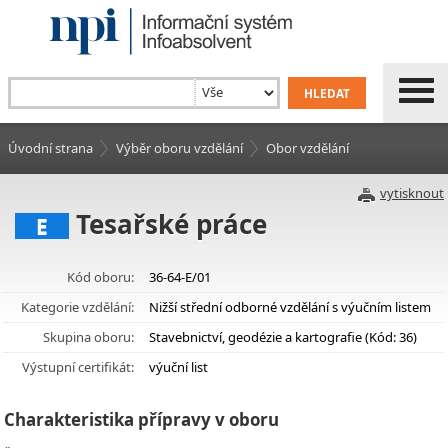
Úvodní strana
Výběr oboru vzdělání
Obor vzdělání
vytisknout
Tesařské práce
E
Kód oboru:
36-64-E/01
Kategorie vzdělání:
Nižší střední odborné vzdělání s výučním listem
Skupina oboru:
Stavebnictví, geodézie a kartografie (Kód: 36)
Výstupní certifikát:
výuční list
Charakteristika přípravy v oboru