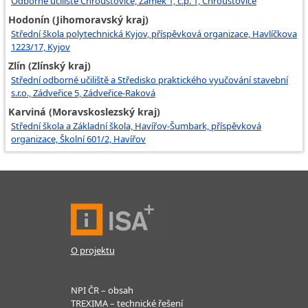
Odborné učiliště Chroustovice, Zámek 1, č.p. 1, Chroustovice
Hodonín (Jihomoravský kraj)
Střední škola polytechnická Kyjov, příspěvková organizace, Havlíčkova
1223/17, Kyjov
Zlín (Zlínský kraj)
Střední odborné učiliště a Středisko praktického vyučování stavební
s.r.o., Zádveřice 5, Zádveřice-Raková
Karviná (Moravskoslezský kraj)
Střední škola a Základní škola, Havířov-Šumbark, příspěvková
organizace, Školní 601/2, Havířov
O projektu
NPI ČR – obsah
TREXIMA – technické řešení