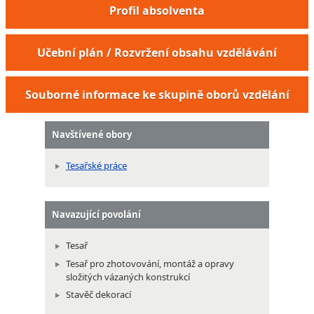
Profil absolventa
Učební plán / Rozvržení obsahu vzdělávání
Souborné informace ke skupině oborů vzdělání
Navštívené obory
Tesařské práce
Navazující povolání
Tesař
Tesař pro zhotovování, montáž a opravy
složitých vázaných konstrukcí
Stavěč dekorací