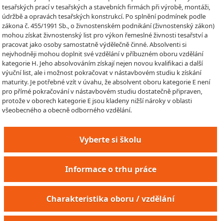
tesařských prací v tesařských a stavebních firmách při výrobě, montáži,
údržbě a opravách tesařských konstrukcí. Po splnění podmínek podle
zákona č. 455/1991 Sb., o živnostenském podnikání (živnostenský zákon)
mohou získat živnostenský list pro výkon řemeslné živnosti tesařství a
pracovat jako osoby samostatně výdělečně činné. Absolventi si
nejvhodněji mohou doplnit své vzdělání v příbuzném oboru vzdělání
kategorie H. Jeho absolvováním získají nejen novou kvalifikaci a další
výuční list, ale i možnost pokračovat v nástavbovém studiu k získání
maturity. Je potřebné vzít v úvahu, že absolvent oboru kategorie E není
pro přímé pokračování v nástavbovém studiu dostatečně připraven,
protože v oborech kategorie E jsou kladeny nižší nároky v oblasti
všeobecného a obecně odborného vzdělání.
Vyberte si školu
Informace o trhu práce
Charakteristika oboru / vzdělání