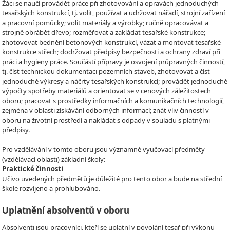
Žáci se naučí provádět práce při zhotovování a opravách jednoduchých
tesařských konstrukcí, tj. volit, používat a udržovat nářadí, strojní zařízení
a pracovní pomůcky; volit materiály a výrobky; ručně opracovávat a
strojně obrábět dřevo; rozměřovat a zakládat tesařské konstrukce;
zhotovovat bednění betonových konstrukcí, vázat a montovat tesařské
konstrukce střech; dodržovat předpisy bezpečnosti a ochrany zdraví při
práci a hygieny práce. Součástí přípravy je osvojení průpravných činností,
tj. číst technickou dokumentaci pozemních staveb, zhotovovat a číst
jednoduché výkresy a náčrty tesařských konstrukcí; provádět jednoduché
výpočty spotřeby materiálů a orientovat se v cenových záležitostech
oboru; pracovat s prostředky informačních a komunikačních technologií,
zejména v oblasti získávání odborných informací; znát vliv činností v
oboru na životní prostředí a nakládat s odpady v souladu s platnými
předpisy.
Pro vzdělávání v tomto oboru jsou významné vyučovací předměty
(vzdělávací oblasti) základní školy:
Praktické činnosti
Učivo uvedených předmětů je důležité pro tento obor a bude na střední
škole rozvíjeno a prohlubováno.
Uplatnění absolventů v oboru
Absolventi jsou pracovníci, kteří se uplatní v povolání tesař při výkonu