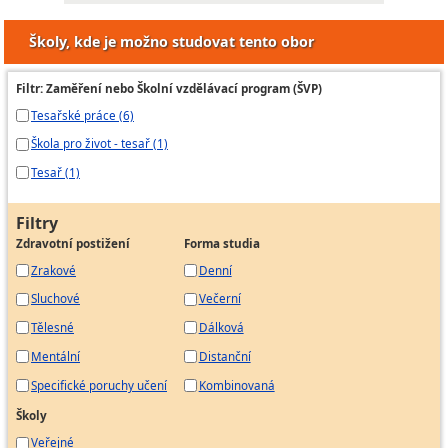
Školy, kde je možno studovat tento obor
Filtr: Zaměření nebo Školní vzdělávací program (ŠVP)
Tesařské práce (6)
Škola pro život - tesař (1)
Tesař (1)
Filtry
Zdravotní postižení
Forma studia
Zrakové
Denní
Sluchové
Večerní
Tělesné
Dálková
Mentální
Distanční
Specifické poruchy učení
Kombinovaná
Školy
Veřejné