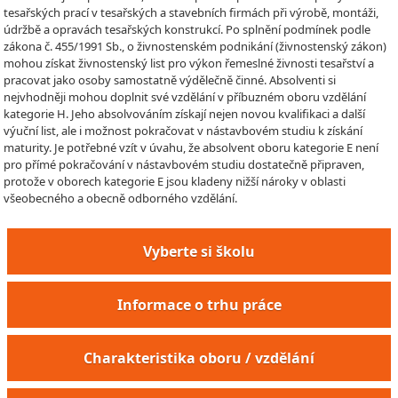
tesařských prací v tesařských a stavebních firmách při výrobě, montáži,
údržbě a opravách tesařských konstrukcí. Po splnění podmínek podle
zákona č. 455/1991 Sb., o živnostenském podnikání (živnostenský zákon)
mohou získat živnostenský list pro výkon řemeslné živnosti tesařství a
pracovat jako osoby samostatně výdělečně činné. Absolventi si
nejvhodněji mohou doplnit své vzdělání v příbuzném oboru vzdělání
kategorie H. Jeho absolvováním získají nejen novou kvalifikaci a další
výuční list, ale i možnost pokračovat v nástavbovém studiu k získání
maturity. Je potřebné vzít v úvahu, že absolvent oboru kategorie E není
pro přímé pokračování v nástavbovém studiu dostatečně připraven,
protože v oborech kategorie E jsou kladeny nižší nároky v oblasti
všeobecného a obecně odborného vzdělání.
Vyberte si školu
Informace o trhu práce
Charakteristika oboru / vzdělání