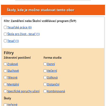
Školy, kde je možno studovat tento obor
Filtr: Zaměření nebo Školní vzdělávací program (ŠVP)
Tesařské práce (6)
Škola pro život - tesař (1)
Tesař (1)
Filtry
Zdravotní postižení
Forma studia
Zrakové
Denní
Sluchové
Večerní
Tělesné
Dálková
Mentální
Distanční
Specifické poruchy učení
Kombinovaná
Školy
Veřejné