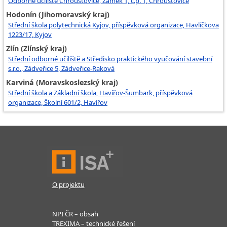
Odborné učiliště Chroustovice, Zámek 1, č.p. 1, Chroustovice
Hodonín (Jihomoravský kraj)
Střední škola polytechnická Kyjov, příspěvková organizace, Havlíčkova
1223/17, Kyjov
Zlín (Zlínský kraj)
Střední odborné učiliště a Středisko praktického vyučování stavební
s.r.o., Zádveřice 5, Zádveřice-Raková
Karviná (Moravskoslezský kraj)
Střední škola a Základní škola, Havířov-Šumbark, příspěvková
organizace, Školní 601/2, Havířov
O projektu
NPI ČR – obsah
TREXIMA – technické řešení