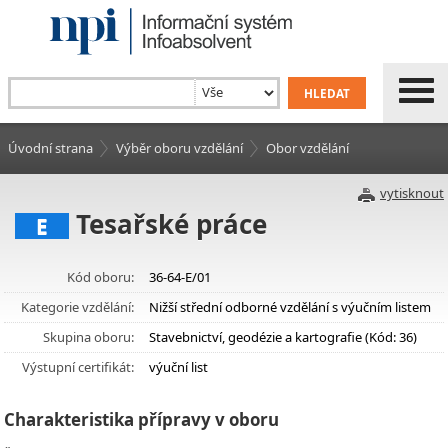
Úvodní strana
Výběr oboru vzdělání
Obor vzdělání
vytisknout
Tesařské práce
E
Kód oboru:
36-64-E/01
Kategorie vzdělání:
Nižší střední odborné vzdělání s výučním listem
Skupina oboru:
Stavebnictví, geodézie a kartografie (Kód: 36)
Výstupní certifikát:
výuční list
Charakteristika přípravy v oboru