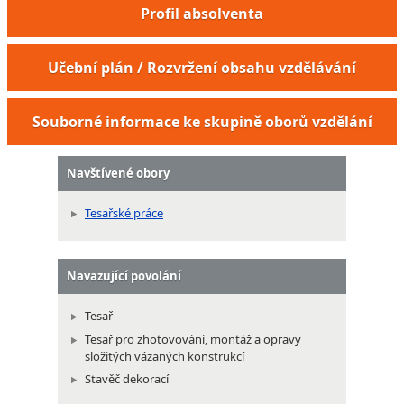
Profil absolventa
Učební plán / Rozvržení obsahu vzdělávání
Souborné informace ke skupině oborů vzdělání
Navštívené obory
Tesařské práce
Navazující povolání
Tesař
Tesař pro zhotovování, montáž a opravy
složitých vázaných konstrukcí
Stavěč dekorací