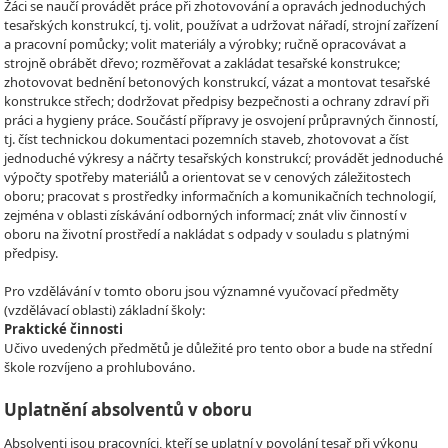
Žáci se naučí provádět práce při zhotovování a opravách jednoduchých
tesařských konstrukcí, tj. volit, používat a udržovat nářadí, strojní zařízení
a pracovní pomůcky; volit materiály a výrobky; ručně opracovávat a
strojně obrábět dřevo; rozměřovat a zakládat tesařské konstrukce;
zhotovovat bednění betonových konstrukcí, vázat a montovat tesařské
konstrukce střech; dodržovat předpisy bezpečnosti a ochrany zdraví při
práci a hygieny práce. Součástí přípravy je osvojení průpravných činností,
tj. číst technickou dokumentaci pozemních staveb, zhotovovat a číst
jednoduché výkresy a náčrty tesařských konstrukcí; provádět jednoduché
výpočty spotřeby materiálů a orientovat se v cenových záležitostech
oboru; pracovat s prostředky informačních a komunikačních technologií,
zejména v oblasti získávání odborných informací; znát vliv činností v
oboru na životní prostředí a nakládat s odpady v souladu s platnými
předpisy.
Pro vzdělávání v tomto oboru jsou významné vyučovací předměty
(vzdělávací oblasti) základní školy:
Praktické činnosti
Učivo uvedených předmětů je důležité pro tento obor a bude na střední
škole rozvíjeno a prohlubováno.
Uplatnění absolventů v oboru
Absolventi jsou pracovníci, kteří se uplatní v povolání tesař při výkonu