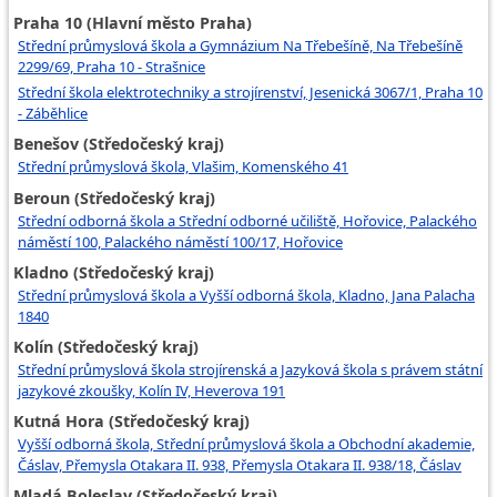
Praha 10 (Hlavní město Praha)
Střední průmyslová škola a Gymnázium Na Třebešíně, Na Třebešíně
2299/69, Praha 10 - Strašnice
Střední škola elektrotechniky a strojírenství, Jesenická 3067/1, Praha 10
- Záběhlice
Benešov (Středočeský kraj)
Střední průmyslová škola, Vlašim, Komenského 41
Beroun (Středočeský kraj)
Střední odborná škola a Střední odborné učiliště, Hořovice, Palackého
náměstí 100, Palackého náměstí 100/17, Hořovice
Kladno (Středočeský kraj)
Střední průmyslová škola a Vyšší odborná škola, Kladno, Jana Palacha
1840
Kolín (Středočeský kraj)
Střední průmyslová škola strojírenská a Jazyková škola s právem státní
jazykové zkoušky, Kolín IV, Heverova 191
Kutná Hora (Středočeský kraj)
Vyšší odborná škola, Střední průmyslová škola a Obchodní akademie,
Čáslav, Přemysla Otakara II. 938, Přemysla Otakara II. 938/18, Čáslav
Mladá Boleslav (Středočeský kraj)