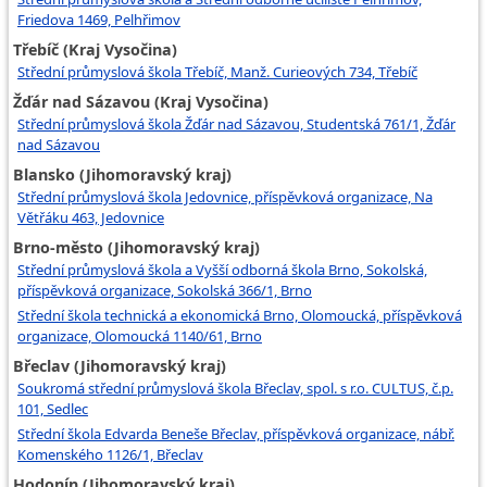
Friedova 1469, Pelhřimov
Třebíč (Kraj Vysočina)
Střední průmyslová škola Třebíč, Manž. Curieových 734, Třebíč
Žďár nad Sázavou (Kraj Vysočina)
Střední průmyslová škola Žďár nad Sázavou, Studentská 761/1, Žďár
nad Sázavou
Blansko (Jihomoravský kraj)
Střední průmyslová škola Jedovnice, příspěvková organizace, Na
Větřáku 463, Jedovnice
Brno-město (Jihomoravský kraj)
Střední průmyslová škola a Vyšší odborná škola Brno, Sokolská,
příspěvková organizace, Sokolská 366/1, Brno
Střední škola technická a ekonomická Brno, Olomoucká, příspěvková
organizace, Olomoucká 1140/61, Brno
Břeclav (Jihomoravský kraj)
Soukromá střední průmyslová škola Břeclav, spol. s r.o. CULTUS, č.p.
101, Sedlec
Střední škola Edvarda Beneše Břeclav, příspěvková organizace, nábř.
Komenského 1126/1, Břeclav
Hodonín (Jihomoravský kraj)