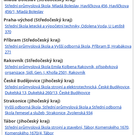
Střední průmyslová škola, Mladá Boleslav, Havlíčkova 456, Havlíčkova
456/1, Mladá Boleslav
Praha-východ (Středočeský kraj)
Střední škola letecké a výpočetní techniky, Odolena Voda, U Letiště
370
Příbram (Středočeský kraj)
Střední průmyslová škola a Vyšší odborná škola, Příbram II, Hrabákova
271
Rakovník (Středočeský kraj)
Střední průmyslová škola Emila Kolbena Rakovník, příspěvková
organizace, Sídl. Gen. J. Kholla 2501, Rakovník
České Budějovice (Jihočeský kraj)
Střední průmyslová škola strojní a elektrotechnická, České Budějovice,
Dukelská 13, Dukelská 260/13, České Budějovice
Strakonice (Jihočeský kraj)
Vyšší odborná škola, Střední průmyslová škola a Střední odborná
škola řemesel a služeb, Strakonice, Zvolenská 934
Tábor (Jihočeský kraj)
Střední průmyslová škola strojní a stavební, Tábor, Komenského 1670,
Komenského 1670/4, Tábor