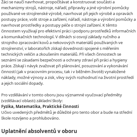
Žáci se naučí navrhovat, propočítávat a konstruovat součásti a
mechanizmy strojů, nástroje, nářadí, přípravky a jiné výrobní pomůcky
používané ve strojírenské výrobě, navrhovat při jejich výrobě a opravách
postupy práce, volit stroje a zařízení, nářadí, nástroje a výrobní pomůcky a
navrhovat prostředky a postupy péče o strojní zařízení. K těmto
činnostem využívají pro efektivní práci i podporu prostředků informačních
a komunikačních technologií. V dílnách si osvojí základy ručního a
strojního zpracování kovů a nekovových materiálů používaných ve
strojírenství, v laboratořích získají dovednosti spojené s měřením
technických veličin a zkoušením materiálů. Při všech činnostech se
seznámí se zásadami bezpečnosti a ochrany zdraví při práci a hygieny
práce. Získají i návyk zvažovat při plánování, posuzování a vykonávání
činností (jak v pracovním procesu, tak i v běžném životě) vynaložené
náklady, možné výnosy a zisk, vlivy svých rozhodnutí na životní prostředí
a jejich sociální dopady.
Pro vzdělávání v tomto oboru jsou významné vyučovací předměty
(vzdělávací oblasti) základní školy:
Fyzika, Matematika, Praktické činnosti
Učivo uvedených předmětů je důležité pro tento obor a bude na střední
škole rozvíjeno a prohlubováno.
Uplatnění absolventů v oboru