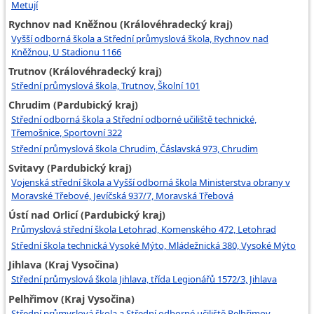
Metují
Rychnov nad Kněžnou (Královéhradecký kraj)
Vyšší odborná škola a Střední průmyslová škola, Rychnov nad
Kněžnou, U Stadionu 1166
Trutnov (Královéhradecký kraj)
Střední průmyslová škola, Trutnov, Školní 101
Chrudim (Pardubický kraj)
Střední odborná škola a Střední odborné učiliště technické,
Třemošnice, Sportovní 322
Střední průmyslová škola Chrudim, Čáslavská 973, Chrudim
Svitavy (Pardubický kraj)
Vojenská střední škola a Vyšší odborná škola Ministerstva obrany v
Moravské Třebové, Jevíčská 937/7, Moravská Třebová
Ústí nad Orlicí (Pardubický kraj)
Průmyslová střední škola Letohrad, Komenského 472, Letohrad
Střední škola technická Vysoké Mýto, Mládežnická 380, Vysoké Mýto
Jihlava (Kraj Vysočina)
Střední průmyslová škola Jihlava, třída Legionářů 1572/3, Jihlava
Pelhřimov (Kraj Vysočina)
Střední průmyslová škola a Střední odborné učiliště Pelhřimov,