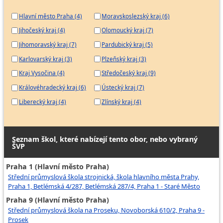
Hlavní město Praha (4)
Moravskoslezský kraj (6)
Jihočeský kraj (4)
Olomoucký kraj (7)
Jihomoravský kraj (7)
Pardubický kraj (5)
Karlovarský kraj (3)
Plzeňský kraj (3)
Kraj Vysočina (4)
Středočeský kraj (9)
Královéhradecký kraj (6)
Ústecký kraj (7)
Liberecký kraj (4)
Zlínský kraj (4)
Seznam škol, které nabízejí tento obor, nebo vybraný
ŠVP
Praha 1 (Hlavní město Praha)
Střední průmyslová škola strojnická, škola hlavního města Prahy,
Praha 1, Betlémská 4/287, Betlémská 287/4, Praha 1 - Staré Město
Praha 9 (Hlavní město Praha)
Střední průmyslová škola na Proseku, Novoborská 610/2, Praha 9 -
Prosek