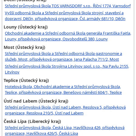
Střední průmyslová škola TOS VARNSDORF s.r.o., Říční 1774, Varnsdorf
Vyšší odborná škola a Střední průmyslová škola strojní, stavební a
dopravní, Děčín, příspěvková organizace, Čsl. armády 681/10, Děčín
Louny (Ústecký kraj)
Obchodní akademie a Střední odborná škola generála Františka Fajtla,
Louny, příspěvková organizace, Osvoboditelů 380, Louny
Most (Ústecký kraj)
Střední průmyslová škola a Střední odborná škola gastronomie a
služeb, Most, příspěvková organizace, Jana Palacha 711/2, Most
Střední průmyslová škola Strojírna Litvínov spol. s r.o., Na Pavlu 2155,
Litvínov
Teplice (Ústecký kraj)
Hotelová škola, Obchodní akademie a Střední průmyslová škola,
Teplice, příspěvková organizace, Benešovo náměstí 604/1, Teplice
Ústí nad Labem (Ústecký kraj)
Střední průmyslová škola, Ústí nad Labem, Resslova 5, příspěvková
organizace, Resslova 210/5, Ústí nad Labem
Česká Lípa (Liberecký kraj)
Střední průmyslová škola, Česká Lípa, Havlíčkova 426, příspěvková
organizace, Havlíčkova 426/5, Česká Lípa