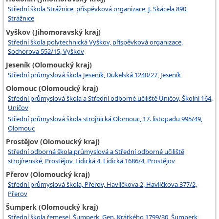
Střední škola Strážnice, příspěvková organizace, J. Skácela 890,
Strážnice
Vyškov (Jihomoravský kraj)
Střední škola polytechnická Vyškov, příspěvková organizace,
Sochorova 552/15, Vyškov
Jeseník (Olomoucký kraj)
Střední průmyslová škola Jeseník, Dukelská 1240/27, Jeseník
Olomouc (Olomoucký kraj)
Střední průmyslová škola a Střední odborné učiliště Uničov, Školní 164,
Uničov
Střední průmyslová škola strojnická Olomouc, 17. listopadu 995/49,
Olomouc
Prostějov (Olomoucký kraj)
Střední odborná škola průmyslová a Střední odborné učiliště
strojírenské, Prostějov, Lidická 4, Lidická 1686/4, Prostějov
Přerov (Olomoucký kraj)
Střední průmyslová škola, Přerov, Havlíčkova 2, Havlíčkova 377/2,
Přerov
Šumperk (Olomoucký kraj)
Střední škola řemesel, Šumperk, Gen. Krátkého 1799/30, Šumperk