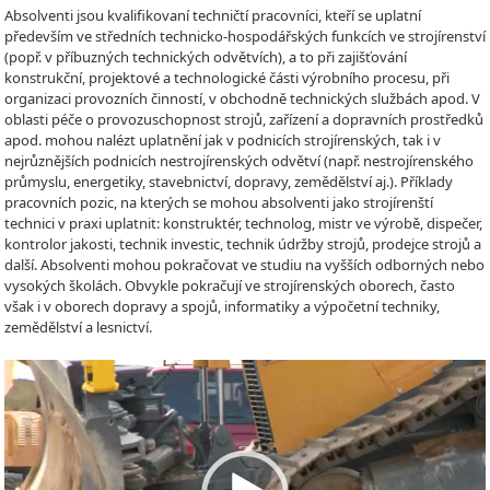
Absolventi jsou kvalifikovaní techničtí pracovníci, kteří se uplatní
především ve středních technicko-hospodářských funkcích ve strojírenství
(popř. v příbuzných technických odvětvích), a to při zajišťování
konstrukční, projektové a technologické části výrobního procesu, při
organizaci provozních činností, v obchodně technických službách apod. V
oblasti péče o provozuschopnost strojů, zařízení a dopravních prostředků
apod. mohou nalézt uplatnění jak v podnicích strojírenských, tak i v
nejrůznějších podnicích nestrojírenských odvětví (např. nestrojírenského
průmyslu, energetiky, stavebnictví, dopravy, zemědělství aj.). Příklady
pracovních pozic, na kterých se mohou absolventi jako strojírenští
technici v praxi uplatnit: konstruktér, technolog, mistr ve výrobě, dispečer,
kontrolor jakosti, technik investic, technik údržby strojů, prodejce strojů a
další. Absolventi mohou pokračovat ve studiu na vyšších odborných nebo
vysokých školách. Obvykle pokračují ve strojírenských oborech, často
však i v oborech dopravy a spojů, informatiky a výpočetní techniky,
zemědělství a lesnictví.
Video
Player