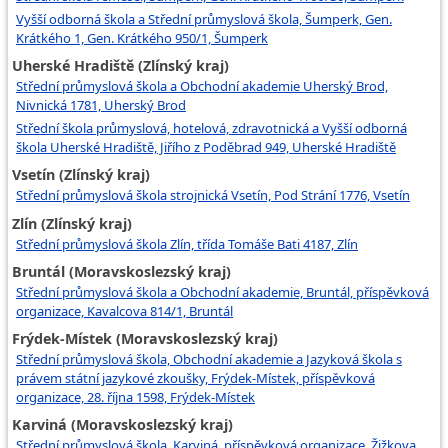
Vyšší odborná škola a Střední průmyslová škola, Šumperk, Gen.
Krátkého 1, Gen. Krátkého 950/1, Šumperk
Uherské Hradiště (Zlínský kraj)
Střední průmyslová škola a Obchodní akademie Uherský Brod,
Nivnická 1781, Uherský Brod
Střední škola průmyslová, hotelová, zdravotnická a Vyšší odborná
škola Uherské Hradiště, Jiřího z Poděbrad 949, Uherské Hradiště
Vsetín (Zlínský kraj)
Střední průmyslová škola strojnická Vsetín, Pod Strání 1776, Vsetín
Zlín (Zlínský kraj)
Střední průmyslová škola Zlín, třída Tomáše Bati 4187, Zlín
Bruntál (Moravskoslezský kraj)
Střední průmyslová škola a Obchodní akademie, Bruntál, příspěvková
organizace, Kavalcova 814/1, Bruntál
Frýdek-Místek (Moravskoslezský kraj)
Střední průmyslová škola, Obchodní akademie a Jazyková škola s
právem státní jazykové zkoušky, Frýdek-Místek, příspěvková
organizace, 28. října 1598, Frýdek-Místek
Karviná (Moravskoslezský kraj)
Střední průmyslová škola, Karviná, příspěvková organizace, Žižkova