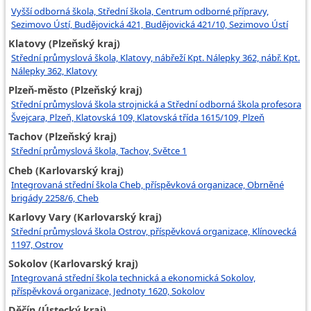
Vyšší odborná škola, Střední škola, Centrum odborné přípravy,
Sezimovo Ústí, Budějovická 421, Budějovická 421/10, Sezimovo Ústí
Klatovy (Plzeňský kraj)
Střední průmyslová škola, Klatovy, nábřeží Kpt. Nálepky 362, nábř. Kpt.
Nálepky 362, Klatovy
Plzeň-město (Plzeňský kraj)
Střední průmyslová škola strojnická a Střední odborná škola profesora
Švejcara, Plzeň, Klatovská 109, Klatovská třída 1615/109, Plzeň
Tachov (Plzeňský kraj)
Střední průmyslová škola, Tachov, Světce 1
Cheb (Karlovarský kraj)
Integrovaná střední škola Cheb, příspěvková organizace, Obrněné
brigády 2258/6, Cheb
Karlovy Vary (Karlovarský kraj)
Střední průmyslová škola Ostrov, příspěvková organizace, Klínovecká
1197, Ostrov
Sokolov (Karlovarský kraj)
Integrovaná střední škola technická a ekonomická Sokolov,
příspěvková organizace, Jednoty 1620, Sokolov
Děčín (Ústecký kraj)