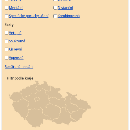
Mentální
Distanční
Specifické poruchy učení
Kombinovaná
Školy
Veřejné
Soukromé
Církevní
Vojenské
Rozšířené hledání
Filtr podle kraje