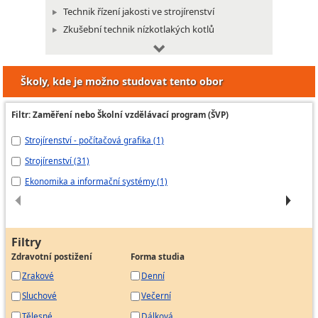
Technik řízení jakosti ve strojírenství
Zkušební technik nízkotlakých kotlů
Zkušební technik přepravních nádob na plyny
Zkušební technik vyhrazených kotlů
Školy, kde je možno studovat tento obor
Zkušební technik vyhrazených tlakových nádob
Dispečer strojírenské výroby
Filtr: Zaměření nebo Školní vzdělávací program (ŠVP)
Strojírenský technik projektant
Strojírenství - počítačová grafika (1)
St
Technik kontrolor jakosti ve strojírenství
Strojírenství (31)
St
Revizní technik plynových zařízení
Ekonomika a informační systémy (1)
Me
Revizní technik zdvihacích zařízení
Specialista svařování
Technik technického rozvoje v dole
Operátor podzemního zásobníku plynu
Filtry
Zdravotní postižení
Forma studia
Zemědělský mechanizátor
Zrakové
Denní
Sluchové
Večerní
Tělesné
Dálková