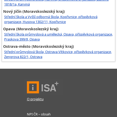
1818/1a, Karviná
Nový Jičín (Moravskoslezský kraj)
Střední škola a Vyšší odborná škola, Kopřivnice, příspěvková
organizace, Husova 1302/11, Kopřivnice
Opava (Moravskoslezský kraj)
Střední škola průmyslová a umělecká, Opava, příspěvková organizace,
Praskova 399/8, Opava
Ostrava-město (Moravskoslezský kraj)
Střední průmyslová škola, Ostrava-Vítkovice, příspěvková organizace,
Zengrova 822/1, Ostrava
O projektu
NPI ČR – obsah