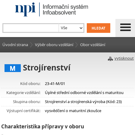
Úvodní strana
Výběr oboru vzdělání
Obor vzdělání
vytisknout
Strojírenství
M
Kód oboru:
23-41-M/01
Kategorie vzdělání:
Úplné střední odborné vzdělání s maturitou
Skupina oboru:
Strojírenství a strojírenská výroba (Kód: 23)
Výstupní certifikát:
vysvědčení o maturitní zkoušce
Charakteristika přípravy v oboru