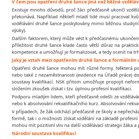
V čem jsou opatření druhé šance jiná než běžné vzdělá
Existuje mnoho důvodů, proč žáci předčasně ukončí vzdělá
překonává. Například někteří mladí lidé musí pracovat kvů
vzdělávání druhé šance poskytovány mimo běžnou studijní 
výuky).
Dalším faktorem, který může vést k předčasnému ukončení vz
příležitost druhé šance klade často větší důraz na praktic
kompetence a umožňují je formalizovat, a tedy ocenit na tr
Jaký je vztah mezi opatřením druhé šance a formálním
Opatření druhé šance mohou mít různé formy. Některá posk
nebo také z nezaměstnanosti (evidence na Úřadě práce) do
soustavy kvalifikací. NSK přitom umožňuje propojit neform
složením zkoušek získat i tzv. úplnou profesní kvalifikaci.
Podporu mladým lidem, kteří předčasně odešli ze vzděláván
nebo k absolvování rekvalifikačního kurz. Absolvování rekval
V případech, že žák odchází předčasně ze školy a nepřechází
formě, tak i o možnosti získat vzdělání na základě profesn
mohou mít pozitivní vliv na další vzdělávací strategii žáka a
Národní soustava kvalifikací