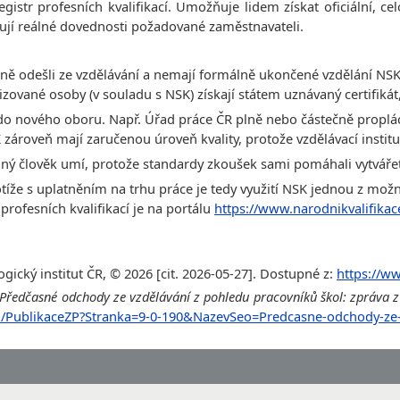
gistr profesních kvalifikací. Umožňuje lidem získat oficiální, cel
řují reálné dovednosti požadované zaměstnavateli.
časně odešli ze vzdělávání a nemají formálně ukončené vzdělání NS
zované osoby (v souladu s NSK) získají státem uznávaný certifikát,
do nového oboru. Např. Úřad práce ČR plně nebo částečně proplácí 
 zároveň mají zaručenou úroveň kvality, protože vzdělávací instituc
aný člověk umí, protože standardy zkoušek sami pomáhali vytvářet
tíže s uplatněním na trhu práce je tedy využití NSK jednou z možnos
rofesních kvalifikací je na portálu
https://www.narodnikvalifikac
gický institut ČR, © 2026 [cit. 2026-05-27]. Dostupné z:
https://ww
Předčasné odchody ze vzdělávání z pohledu pracovníků škol: zpráva z
a/PublikaceZP?Stranka=9-0-190&NazevSeo=Predcasne-odchody-ze-