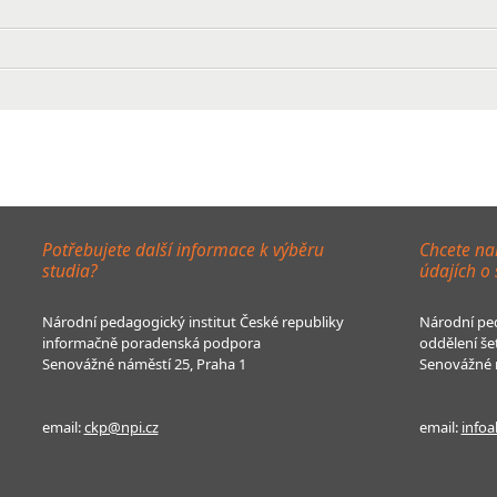
Potřebujete další informace k výběru
Chcete na
studia?
údajích o
Národní pedagogický institut České republiky
Národní ped
informačně poradenská podpora
oddělení še
Senovážné náměstí 25, Praha 1
Senovážné n
email:
ckp@npi.cz
email:
infoa