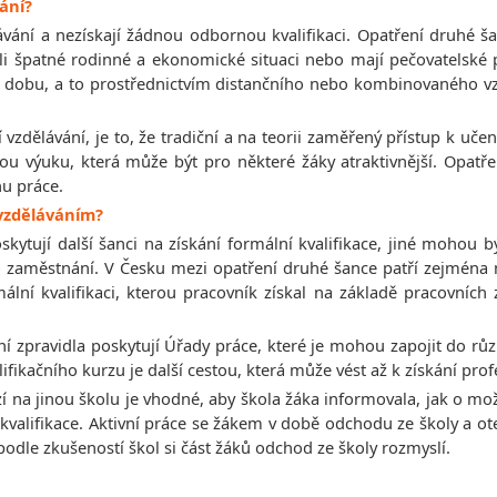
vání?
vání a nezískají žádnou odbornou kvalifikaci. Opatření druhé 
li špatné rodinné a ekonomické situaci nebo mají pečovatelské po
dobu, a to prostřednictvím distančního nebo kombinovaného vzd
dělávání, je to, že tradiční a na teorii zaměřený přístup k učen
kou výuku, která může být pro některé žáky atraktivnější. Opatře
hu práce.
 vzděláváním?
ytují další šanci na získání formální kvalifikace, jiné mohou
 zaměstnání. V Česku mezi opatření druhé šance patří zejména mo
ální kvalifikaci, kterou pracovník získal na základě pracovníc
í zpravidla poskytují Úřady práce, které je mohou zapojit do růz
ifikačního kurzu je další cestou, která může vést až k získání pro
 na jinou školu je vhodné, aby škola žáka informovala, jak o možn
í kvalifikace. Aktivní práce se žákem v době odchodu ze školy a
 podle zkušeností škol si část žáků odchod ze školy rozmyslí.