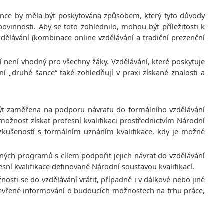
šance by měla být poskytována způsobem, který tyto důvody
vinnosti. Aby se toto zohlednilo, mohou být příležitosti k
ělávání (kombinace online vzdělávání a tradiční prezenční
í není vhodný pro všechny žáky. Vzdělávání, které poskytuje
ní „druhé šance“ také zohledňují v praxi získané znalosti a
 být zaměřena na podporu návratu do formálního vzdělávání
žnost získat profesní kvalifikaci prostřednictvím Národní
h zkušeností s formálním uznáním kvalifikace, kdy je možné
ných programů s cílem podpořit jejich návrat do vzdělávání
fesní kvalifikace definované Národní soustavou kvalifikací.
osti se do vzdělávání vrátit, případně i v dálkové nebo jiné
 otevřené informování o budoucích možnostech na trhu práce,