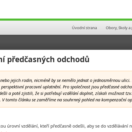
Úvodní strana
Obory, školy a
ní předčasných odchodů
nebo jejich rodin, nicméně by se nemělo jednat o jednosměrnou ulici
erspektivní pracovní uplatnění. Pro společnost jsou předčasné odchod
dešli a poté zjistili, že si potřebují vzdělání doplnit, získali možnost t
 V tomto článku se zaměříme na souhrnný pohled na kompenzační opa
u úrovní vzdělání, kteří předčasně odešli, aby se do vzdělávání n