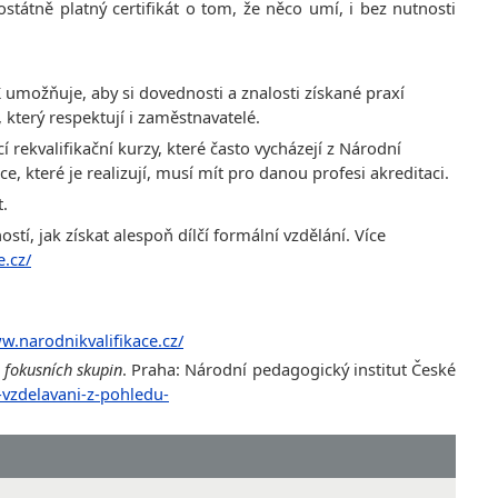
ostátně platný certifikát o tom, že něco umí, i bez nutnosti
K umožňuje, aby si dovednosti a znalosti získané praxí
 který respektují i zaměstnavatelé.
rekvalifikační kurzy, které často vycházejí z Národní
e, které je realizují, musí mít pro danou profesi akreditaci.
.
tí, jak získat alespoň dílčí formální vzdělání. Více
e.cz/
w.narodnikvalifikace.cz/
 fokusních skupin
. Praha: Národní pedagogický institut České
vzdelavani-z-pohledu-