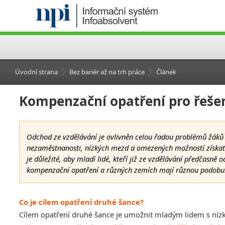
Úvodní strana
Bez bariér až na trh práce
Článek
Kompenzační opatření pro řeše
Odchod ze vzdělávání je ovlivněn celou řadou problémů žáků 
nezaměstnanosti, nízkých mezd a omezených možností získat p
je důležité, aby mladí lidé, kteří již ze vzdělávání předčasně o
kompenzační opatření a různých zemích mají různou podobu.
Co je cílem opatření druhé šance?
Cílem opatření druhé šance je umožnit mladým lidem s nízko