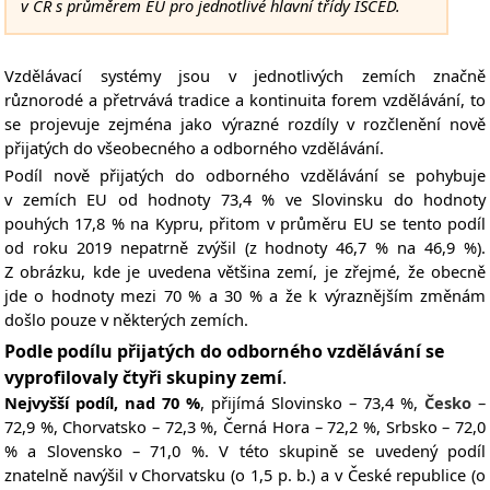
v ČR s průměrem EU pro jednotlivé hlavní třídy ISCED.
Vzdělávací systémy jsou v jednotlivých zemích značně
různorodé a přetrvává tradice a kontinuita forem vzdělávání, to
se projevuje zejména jako výrazné rozdíly v rozčlenění nově
přijatých do všeobecného a odborného vzdělávání.
Podíl nově přijatých do odborného vzdělávání se pohybuje
v zemích EU od hodnoty 73,4 % ve Slovinsku do hodnoty
pouhých 17,8 % na Kypru, přitom v průměru EU se tento podíl
od roku 2019 nepatrně zvýšil (z hodnoty 46,7 % na 46,9 %).
Z obrázku, kde je uvedena většina zemí, je zřejmé, že obecně
jde o hodnoty mezi 70 % a 30 % a že k výraznějším změnám
došlo pouze v některých zemích.
Podle podílu přijatých do odborného vzdělávání se
vyprofilovaly čtyři skupiny zemí
.
Nejvyšší podíl, nad 70 %
, přijímá Slovinsko – 73,4 %,
Česko
–
72,9 %, Chorvatsko – 72,3 %, Černá Hora – 72,2 %, Srbsko – 72,0
% a Slovensko – 71,0 %. V této skupině se uvedený podíl
znatelně navýšil v Chorvatsku (o 1,5 p. b.) a v České republice (o