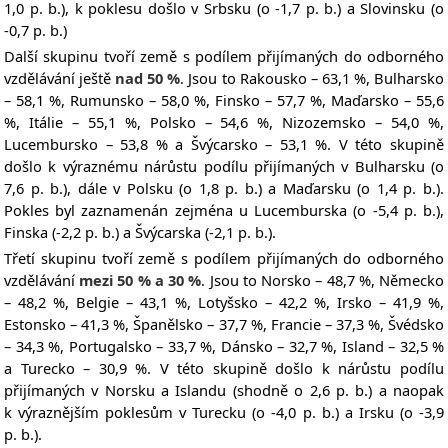
1,0 p. b.), k poklesu došlo v Srbsku (o -1,7 p. b.) a Slovinsku (o
-0,7 p. b.)
Další skupinu tvoří země s podílem přijímaných do odborného
vzdělávání ještě
nad 50 %
. Jsou to Rakousko – 63,1 %, Bulharsko
– 58,1 %, Rumunsko – 58,0 %, Finsko – 57,7 %, Maďarsko – 55,6
%, Itálie – 55,1 %, Polsko – 54,6 %, Nizozemsko – 54,0 %,
Lucembursko – 53,8 % a Švýcarsko – 53,1 %. V této skupině
došlo k výraznému nárůstu podílu přijímaných v Bulharsku (o
7,6 p. b.), dále v Polsku (o 1,8 p. b.) a Maďarsku (o 1,4 p. b.).
Pokles byl zaznamenán zejména u Lucemburska (o -5,4 p. b.),
Finska (-2,2 p. b.) a Švýcarska (-2,1 p. b.).
Třetí skupinu tvoří země s podílem přijímaných do odborného
vzdělávání
mezi 50 % a 30 %
. Jsou to Norsko – 48,7 %, Německo
– 48,2 %, Belgie – 43,1 %, Lotyšsko – 42,2 %, Irsko – 41,9 %,
Estonsko – 41,3 %, Španělsko – 37,7 %, Francie – 37,3 %, Švédsko
– 34,3 %, Portugalsko – 33,7 %, Dánsko – 32,7 %, Island – 32,5 %
a Turecko – 30,9 %. V této skupině došlo k nárůstu podílu
přijímaných v Norsku a Islandu (shodně o 2,6 p. b.) a naopak
k výraznějším poklesům v Turecku (o -4,0 p. b.) a Irsku (o -3,9
p. b.).