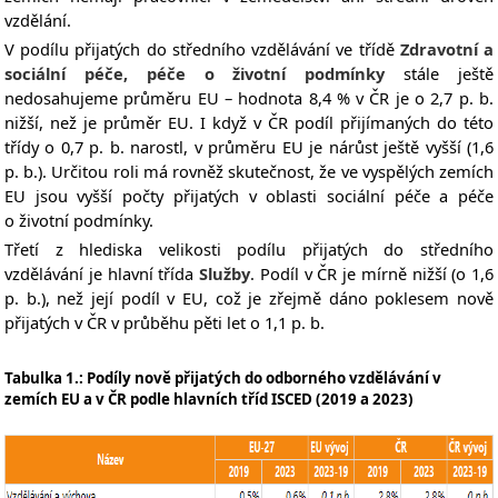
vzdělání.
V podílu přijatých do středního vzdělávání ve třídě
Zdravotní a
sociální péče, péče o životní podmínky
stále ještě
nedosahujeme
průměru EU – hodnota 8,4 % v ČR je o 2,7 p. b.
nižší, než je průměr EU. I když v ČR podíl přijímaných do této
třídy o 0,7 p. b. narostl, v průměru EU je nárůst ještě vyšší (1,6
p. b.). Určitou roli má rovněž skutečnost, že ve vyspělých zemích
EU jsou vyšší počty přijatých v oblasti sociální péče a péče
o životní podmínky.
Třetí z hlediska velikosti podílu přijatých do středního
vzdělávání je hlavní třída
Služby
. Podíl v ČR je mírně nižší (o 1,6
p. b.), než její podíl v EU, což je zřejmě dáno poklesem nově
přijatých v ČR v průběhu pěti let o 1,1 p. b.
Tabulka 1.: Podíly nově přijatých do odborného vzdělávání v
zemích EU a v ČR podle hlavních tříd ISCED (2019 a 2023)