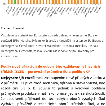
Pramen: Eurostat.
V souladu se statistikami Eurostatu jsou zde zahrnuty nejen země EU, ale i
součástí EFTA (Norsko, Švýcarsko, Island), a kandidáti na vstup do EU (Bosna a
Hercegovina, Černá Hora, Severní Makedonie, Srbsko a Turecko). Bosna a
Hercegovina, Lichtenštejnsko a Severní Makedonie nejsou uvedeny pro
absenci údajů.
Podíly nově přijatých do odborného vzdělávání v hlavních
třídách ISCED – porovnání průměru EU a podílu v ČR
Nejvýraznější rozdíl
mezi zastoupením nově přijatých v Česku a
v průměru EU je ve třídě
Technika, výroba a stavebnictví,
kde
rozdíl činí 5,3 p. b. Souvisí to jednak s vysokým podílem
průmyslové produkce v naší ekonomice, jednak se skutečností,
že absolventi přijímaní do technických oborů vysokých škol
vycházejí převážně z technických oborů středních škol, a ne