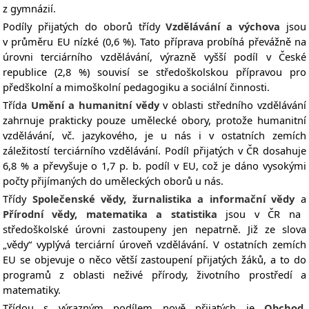
z gymnázií.
Podíly přijatých do oborů třídy
Vzdělávání a výchova
jsou
v průměru EU nízké (0,6 %). Tato příprava probíhá převážně na
úrovni terciárního vzdělávání, výrazně vyšší podíl v České
republice (2,8 %) souvisí se středoškolskou přípravou pro
předškolní a mimoškolní pedagogiku a sociální činnosti.
Třída
Umění a humanitní vědy
v oblasti středního vzdělávání
zahrnuje prakticky pouze umělecké obory, protože humanitní
vzdělávání, vč. jazykového, je u nás i v ostatních zemích
záležitostí terciárního vzdělávání. Podíl přijatých v ČR dosahuje
6,8 % a převyšuje o 1,7 p. b. podíl v EU, což je dáno vysokými
počty přijímaných do uměleckých oborů u nás.
Třídy
Společenské vědy, žurnalistika a informační vědy
a
Přírodní vědy, matematika a statistika
jsou v ČR na
středoškolské úrovni zastoupeny jen nepatrně. Již ze slova
„vědy“ vyplývá terciární úroveň vzdělávání. V ostatních zemích
EU se objevuje o něco větší zastoupení přijatých žáků, a to do
programů z oblasti neživé přírody, životního prostředí a
matematiky.
Třídou s výrazným podílem nově přijatých je
Obchod,