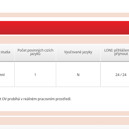
Počet povinných cizích
LONI: přihlášen
studia
Vyučované jazyky
jazyků
přijmout
nní
1
N
24 / 24
st OV probíhá v reálném pracovním prostředí.