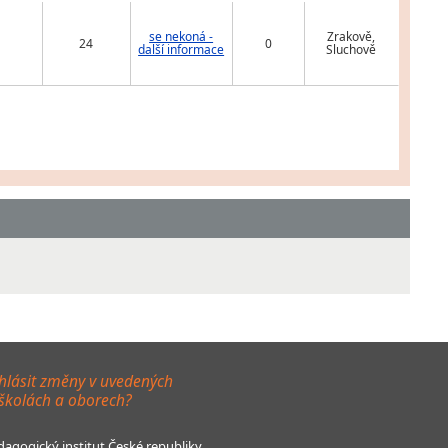
se nekoná -
Zrakově,
24
0
další informace
Sluchově
hlásit změny v uvedených
 školách a oborech?
agogický institut České republiky