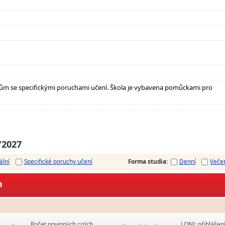
ům se specifickými poruchami učení. Škola je vybavena pomůckami pro
/2027
ální
Specifické poruchy učení
Forma studia
:
Denní
Veče
m
Počet povinných cizích
LONI: přihlášen