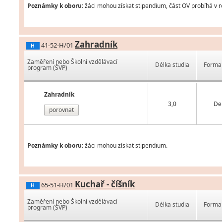
Poznámky k oboru:
žáci mohou získat stipendium, část OV probíhá v r
Zahradník
41-52-H/01
H
Zaměření nebo Školní vzdělávací
Délka studia
Forma 
program (ŠVP)
Zahradník
3,0
De
porovnat
Poznámky k oboru:
žáci mohou získat stipendium.
Kuchař - číšník
65-51-H/01
H
Zaměření nebo Školní vzdělávací
Délka studia
Forma 
program (ŠVP)