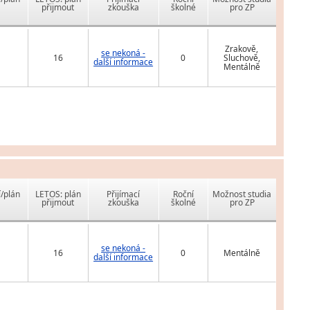
přijmout
zkouška
školné
pro ZP
Zrakově,
se nekoná -
16
0
Sluchově,
další informace
Mentálně
í/plán
LETOS: plán
Přijímací
Roční
Možnost studia
přijmout
zkouška
školné
pro ZP
se nekoná -
16
0
Mentálně
další informace