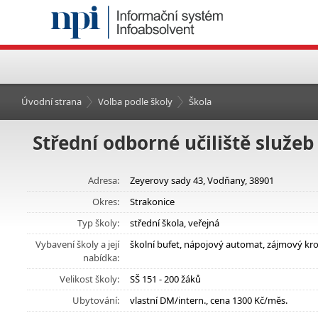
Úvodní strana
Volba podle školy
Škola
Střední odborné učiliště služe
Adresa:
Zeyerovy sady 43, Vodňany, 38901
Okres:
Strakonice
Typ školy:
střední škola, veřejná
Vybavení školy a její
školní bufet, nápojový automat, zájmový kr
nabídka:
Velikost školy:
SŠ 151 - 200 žáků
Ubytování:
vlastní DM/intern., cena 1300 Kč/měs.