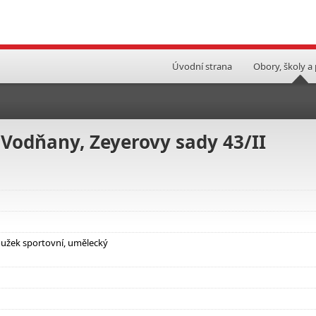
Úvodní strana
Obory, školy a
b Vodňany, Zeyerovy sady 43/II
oužek sportovní, umělecký