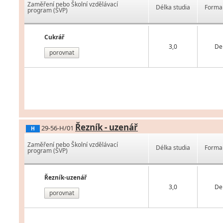
Zaměření nebo Školní vzdělávací
Délka studia
Forma 
program (ŠVP)
Cukrář
3,0
De
porovnat
Řezník - uzenář
29-56-H/01
H
Zaměření nebo Školní vzdělávací
Délka studia
Forma 
program (ŠVP)
Řezník-uzenář
3,0
De
porovnat