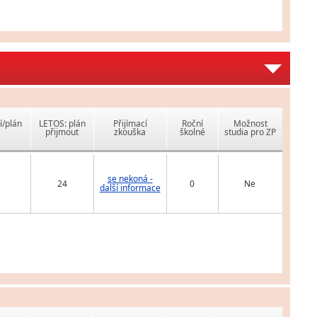
í/plán
LETOS: plán
Přijímací
Roční
Možnost
přijmout
zkouška
školné
studia pro ZP
se nekoná -
24
0
Ne
další informace