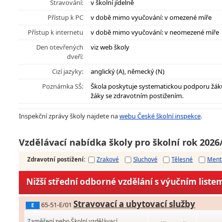
Stravování:
v školní jídelně
Přístup k PC
v době mimo vyučování: v omezené míře
Přístup k internetu
v době mimo vyučování: v neomezené míře
Den otevřených
viz web školy
dveří:
Cizí jazyky:
anglický (A), německý (N)
Poznámka SŠ:
Škola poskytuje systematickou podporu žák
žáky se zdravotním postižením.
Inspekční zprávy školy najdete na
webu České školní inspekce
.
Vzdělávací nabídka školy pro školní rok 2026
Zdravotní postižení
:
Zrakové
Sluchové
Tělesné
Ment
Nižší střední odborné vzdělání s výučním liste
Stravovací a ubytovací služby
65-51-E/01
E
Zaměření nebo Školní vzdělávací