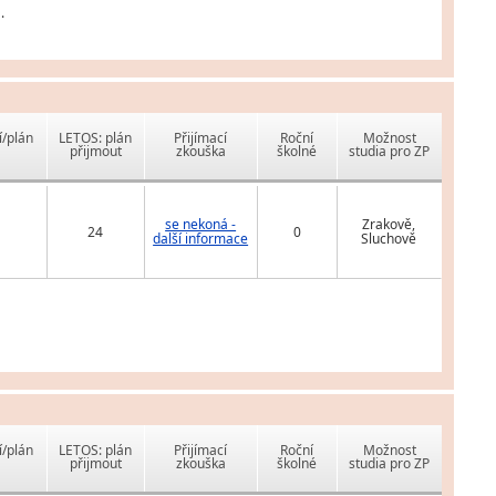
.
í/plán
LETOS: plán
Přijímací
Roční
Možnost
přijmout
zkouška
školné
studia pro ZP
se nekoná -
Zrakově,
24
0
další informace
Sluchově
í/plán
LETOS: plán
Přijímací
Roční
Možnost
přijmout
zkouška
školné
studia pro ZP