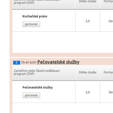
Délka studia
Forma 
program (ŠVP)
Kuchařské práce
3,0
De
porovnat
Pečovatelské služby
75-41-E/01
E
Zaměření nebo Školní vzdělávací
Délka studia
Forma 
program (ŠVP)
Pečovatelské služby
3,0
De
porovnat