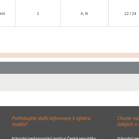
nní
2
A, N
22 / 24
Potřebujete další informace k výběru
Chcete na
studia?
údajích o
Národní pedagogický institut České republiky
Národní ped