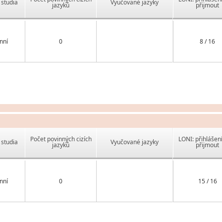
studia
Vyučované jazyky
jazyků
přijmout
nní
0
8 / 16
Počet povinných cizích
LONI: přihlášen
studia
Vyučované jazyky
jazyků
přijmout
nní
0
15 / 16