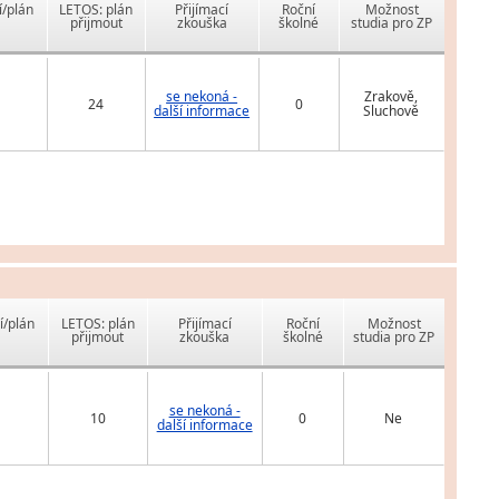
í/plán
LETOS: plán
Přijímací
Roční
Možnost
přijmout
zkouška
školné
studia pro ZP
se nekoná -
Zrakově,
24
0
další informace
Sluchově
í/plán
LETOS: plán
Přijímací
Roční
Možnost
přijmout
zkouška
školné
studia pro ZP
se nekoná -
10
0
Ne
další informace