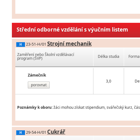
Střední odborné vzdělání s výučním listem
Strojní mechanik
23-51-H/01
H
Zaměření nebo Školní vzdělávací
Délka studia
Forma 
program (ŠVP)
Zámečník
3,0
De
porovnat
Poznámky k oboru:
žáci mohou získat stipendium, svářečský kurz, čá
Cukrář
29-54-H/01
H