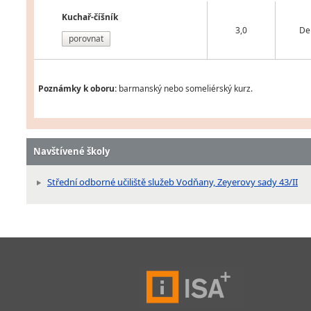
Kuchař-číšník
3,0
De
porovnat
Poznámky k oboru:
barmanský nebo someliérský kurz.
Navštívené školy
Střední odborné učiliště služeb Vodňany, Zeyerovy sady 43/II