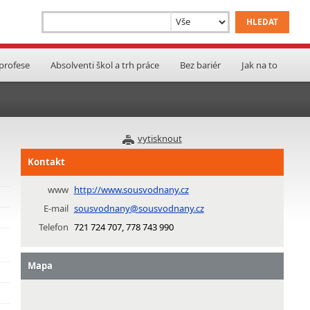
 profese
Absolventi škol a trh práce
Bez bariér
Jak na to
vytisknout
Kontakt
www
http://www.sousvodnany.cz
E-mail
sousvodnany@sousvodnany.cz
Telefon
721 724 707, 778 743 990
Mapa