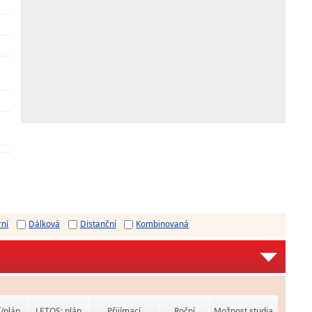
rní
Dálková
Distanční
Kombinovaná
í/plán
LETOS: plán
Přijímací
Roční
Možnost studia