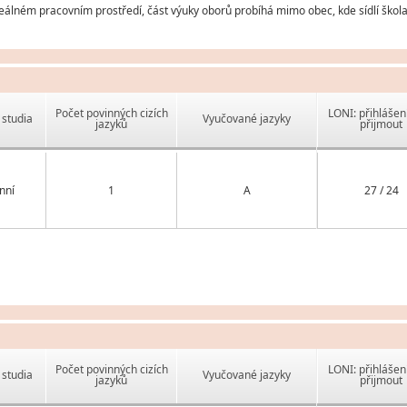
eálném pracovním prostředí, část výuky oborů probíhá mimo obec, kde sídlí škola
Počet povinných cizích
LONI: přihlášen
studia
Vyučované jazyky
jazyků
přijmout
nní
1
A
27 / 24
Počet povinných cizích
LONI: přihlášen
studia
Vyučované jazyky
jazyků
přijmout