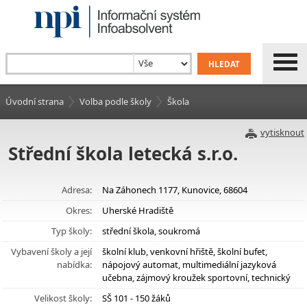
Úvodní strana
Volba podle školy
Škola
vytisknout
Střední škola letecká s.r.o.
Adresa:
Na Záhonech 1177, Kunovice, 68604
Okres:
Uherské Hradiště
Typ školy:
střední škola, soukromá
Vybavení školy a její
školní klub, venkovní hřiště, školní bufet,
nabídka:
nápojový automat, multimediální jazyková
učebna, zájmový kroužek sportovní, technický
Velikost školy:
SŠ 101 - 150 žáků