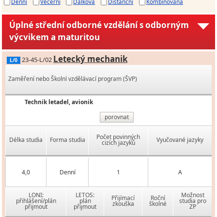
Denní
Večerní
Dálková
Distanční
Kombinovaná
Úplné střední odborné vzdělání s odborným
výcvikem a maturitou
Letecký mechanik
23-45-L/02
L/0
Zaměření nebo Školní vzdělávací program (ŠVP)
Technik letadel, avionik
porovnat
Počet povinných
Délka studia
Forma studia
Vyučované jazyky
cizích jazyků
4,0
Denní
1
A
LONI:
LETOS:
Možnost
Přijímací
Roční
přihlášení/plán
plán
studia pro
zkouška
školné
přijmout
přijmout
ZP