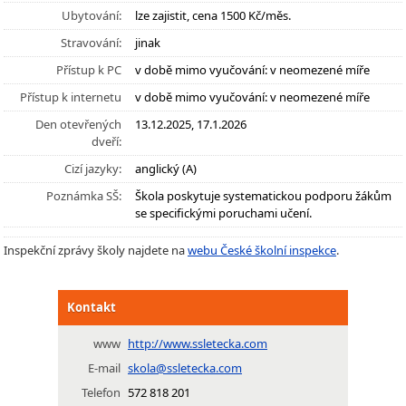
Ubytování:
lze zajistit, cena 1500 Kč/měs.
Stravování:
jinak
Přístup k PC
v době mimo vyučování: v neomezené míře
Přístup k internetu
v době mimo vyučování: v neomezené míře
Den otevřených
13.12.2025, 17.1.2026
dveří:
Cizí jazyky:
anglický (A)
Poznámka SŠ:
Škola poskytuje systematickou podporu žákům
se specifickými poruchami učení.
Inspekční zprávy školy najdete na
webu České školní inspekce
.
Kontakt
www
http://www.ssletecka.com
E-mail
skola@ssletecka.com
Telefon
572 818 201