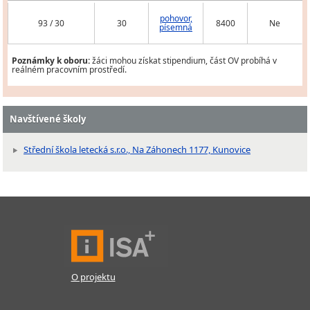
pohovor,
93 / 30
30
8400
Ne
písemná
Poznámky k oboru:
žáci mohou získat stipendium, část OV probíhá v
reálném pracovním prostředí.
Navštívené školy
Střední škola letecká s.r.o., Na Záhonech 1177, Kunovice
O projektu