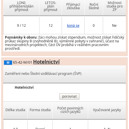
LONI:
LETOS:
Možnost
Přijímací
Roční
přihlášení/plán
plán
studia pro
zkouška
školné
přijmout
přijmout
ZP
9 / 12
12
koná se
0
Ne
Poznámky k oboru:
žáci mohou získat stipendium, možnost získat řidičský
průkaz skupiny B (zvýhodněně B), výměnné pobyty v zahraničí, účast na
mezinárodních projektech, část OV probíhá v reálném pracovním
prostředí.
Hotelnictví
65-42-M/01
M
Zaměření nebo Školní vzdělávací program (ŠVP)
Hotelnictví
porovnat
Počet povinných
Délka studia
Forma studia
Vyučované jazyky
cizích jazyků