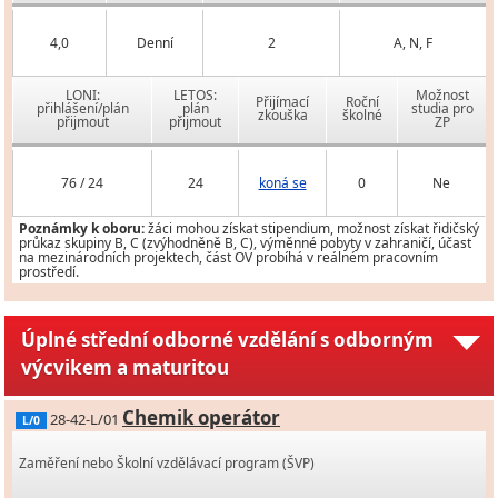
4,0
Denní
2
A, N, F
LONI:
LETOS:
Možnost
Přijímací
Roční
přihlášení/plán
plán
studia pro
zkouška
školné
přijmout
přijmout
ZP
76 / 24
24
koná se
0
Ne
Poznámky k oboru:
žáci mohou získat stipendium, možnost získat řidičský
průkaz skupiny B, C (zvýhodněně B, C), výměnné pobyty v zahraničí, účast
na mezinárodních projektech, část OV probíhá v reálném pracovním
prostředí.
Úplné střední odborné vzdělání s odborným
výcvikem a maturitou
Chemik operátor
28-42-L/01
L/0
Zaměření nebo Školní vzdělávací program (ŠVP)