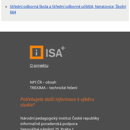
Střední odborná škola a Střední odborné učiliště, Neratovice, Školní
664
O projektu
NPI ČR – obsah
TREXIMA – technické řešení
Potřebujete další informace k výběru
studia?
Národní pedagogický institut České republiky
informačně poradenská podpora
Senovážné náměstí 25, Praha 1