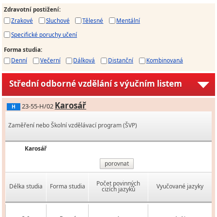
Zdravotní postižení
:
Zrakové
Sluchové
Tělesné
Mentální
Specifické poruchy učení
Forma studia
:
Denní
Večerní
Dálková
Distanční
Kombinovaná
Střední odborné vzdělání s výučním listem
Karosář
23-55-H/02
H
Zaměření nebo Školní vzdělávací program (ŠVP)
Karosář
porovnat
Počet povinných
Délka studia
Forma studia
Vyučované jazyky
cizích jazyků