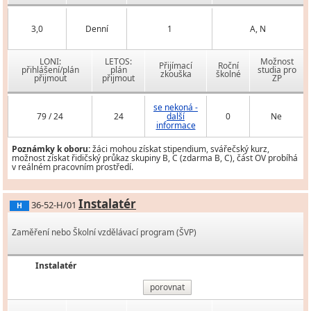
3,0
Denní
1
A, N
LONI:
LETOS:
Možnost
Přijímací
Roční
přihlášení/plán
plán
studia pro
zkouška
školné
přijmout
přijmout
ZP
se nekoná -
79 / 24
24
další
0
Ne
informace
Poznámky k oboru:
žáci mohou získat stipendium, svářečský kurz,
možnost získat řidičský průkaz skupiny B, C (zdarma B, C), část OV probíhá
v reálném pracovním prostředí.
Instalatér
36-52-H/01
H
Zaměření nebo Školní vzdělávací program (ŠVP)
Instalatér
porovnat