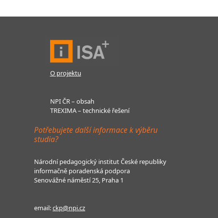
O projektu
NPI ČR – obsah
TREXIMA – technické řešení
Potřebujete další informace k výběru
studia?
Národní pedagogický institut České republiky
informačně poradenská podpora
Senovážné náměstí 25, Praha 1
email:
ckp@npi.cz