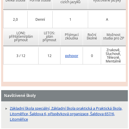
Délka studia
Forma studia
Vyučované jazyky
cizích jazyků
2,0
Denní
1
A
LONI:
LETOS:
Přijímací
Roční
Možnost
přihlášení/plán
plán
zkouška
školné
studia pro ZP
přijmout
přijmout
Zrakově,
Sluchově,
3 / 12
12
pohovor
0
Tělesně,
Mentálně
Navštívené školy
Základní škola speciální, Základní škola praktická a Praktická škola,
Litoměřice, Šaldova 6, příspěvková organizace, Šaldova 657/6,
Litoměřice