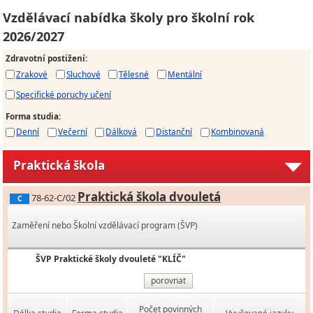
Vzdělávací nabídka školy pro školní rok
2026/2027
Zdravotní postižení
:
Zrakové
Sluchové
Tělesné
Mentální
Specifické poruchy učení
Forma studia
:
Denní
Večerní
Dálková
Distanční
Kombinovaná
Praktická škola
Praktická škola dvouletá
78-62-C/02
C
Zaměření nebo Školní vzdělávací program (ŠVP)
ŠVP Praktické školy dvouleté "KLÍČ"
porovnat
Počet povinných