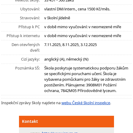
Velikost školy:
SŠ 451 - 500 žáků
Ubytování:
vlastní DM/intern., cena 1500 Kč/měs.
Stravování:
v školní jídelně
Přístup k PC
v době mimo vyučování: v neomezené míře
Přístup k internetu
v době mimo vyučování: v neomezené míře
Den otevřených
7.11.2025, 8.11.2025, 3.12.2025
dveří:
Cizí jazyky:
anglický (A), německý (N)
Poznámka SŠ:
Škola poskytuje systematickou podporu žákům
se specifickými poruchami učení. Škola je
vybavena pomůckami pro žáky se zdravotním
postižením. Plánujeme: 3908M01 Požární
ochrana, 7842M05 Přírodovědné lyceum.
Inspekční zprávy školy najdete na
webu České školní inspekce
.
Kontakt