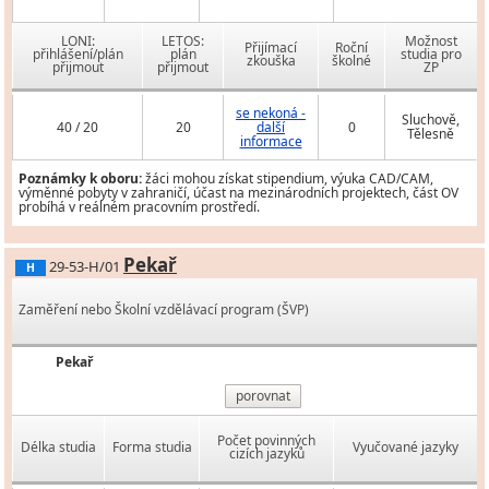
LONI:
LETOS:
Možnost
Přijímací
Roční
přihlášení/plán
plán
studia pro
zkouška
školné
přijmout
přijmout
ZP
se nekoná -
Sluchově,
40 / 20
20
další
0
Tělesně
informace
Poznámky k oboru:
žáci mohou získat stipendium, výuka CAD/CAM,
výměnné pobyty v zahraničí, účast na mezinárodních projektech, část OV
probíhá v reálném pracovním prostředí.
Pekař
29-53-H/01
H
Zaměření nebo Školní vzdělávací program (ŠVP)
Pekař
porovnat
Počet povinných
Délka studia
Forma studia
Vyučované jazyky
cizích jazyků