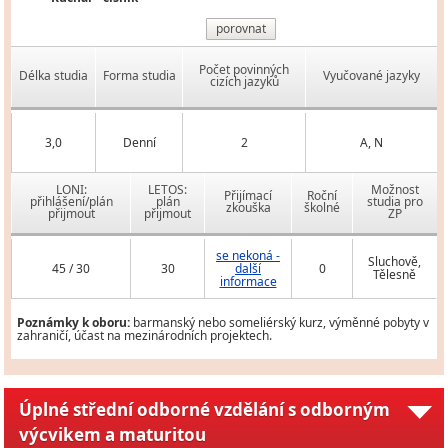
porovnat
Počet povinných
Délka studia
Forma studia
Vyučované jazyky
cizích jazyků
3,0
Denní
2
A, N
LONI:
LETOS:
Možnost
Přijímací
Roční
přihlášení/plán
plán
studia pro
zkouška
školné
přijmout
přijmout
ZP
se nekoná -
Sluchově,
45 / 30
30
další
0
Tělesně
informace
Poznámky k oboru:
barmanský nebo someliérský kurz, výměnné pobyty v
zahraničí, účast na mezinárodních projektech.
Úplné střední odborné vzdělání s odborným
výcvikem a maturitou