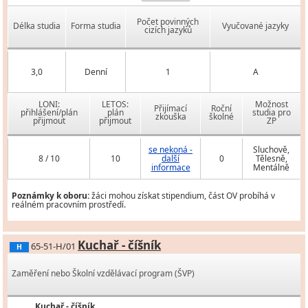
Počet povinných
Délka studia
Forma studia
Vyučované jazyky
cizích jazyků
3,0
Denní
1
A
LONI:
LETOS:
Možnost
Přijímací
Roční
přihlášení/plán
plán
studia pro
zkouška
školné
přijmout
přijmout
ZP
se nekoná -
Sluchově,
8 / 10
10
další
0
Tělesně,
informace
Mentálně
Poznámky k oboru:
žáci mohou získat stipendium, část OV probíhá v
reálném pracovním prostředí.
Kuchař - číšník
65-51-H/01
H
Zaměření nebo Školní vzdělávací program (ŠVP)
Kuchař - číšník