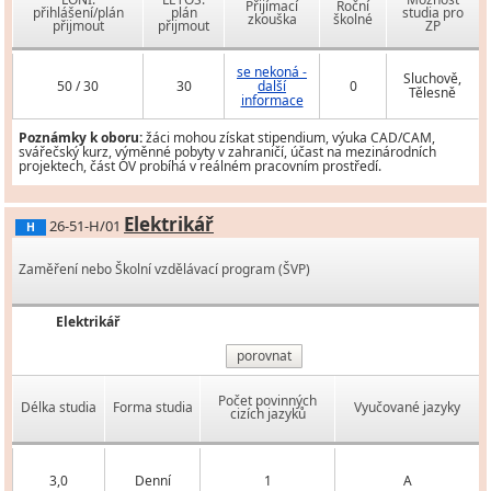
Přijímací
Roční
přihlášení/plán
plán
studia pro
zkouška
školné
přijmout
přijmout
ZP
se nekoná -
Sluchově,
50 / 30
30
další
0
Tělesně
informace
Poznámky k oboru:
žáci mohou získat stipendium, výuka CAD/CAM,
svářečský kurz, výměnné pobyty v zahraničí, účast na mezinárodních
projektech, část OV probíhá v reálném pracovním prostředí.
Elektrikář
26-51-H/01
H
Zaměření nebo Školní vzdělávací program (ŠVP)
Elektrikář
porovnat
Počet povinných
Délka studia
Forma studia
Vyučované jazyky
cizích jazyků
3,0
Denní
1
A