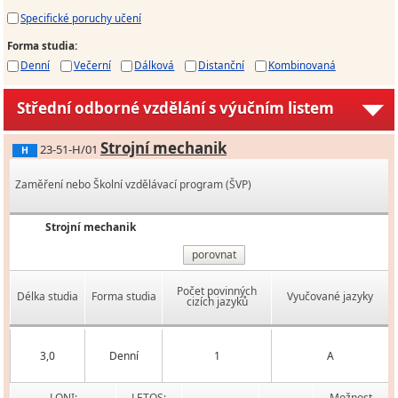
Specifické poruchy učení
Forma studia
:
Denní
Večerní
Dálková
Distanční
Kombinovaná
Střední odborné vzdělání s výučním listem
Strojní mechanik
23-51-H/01
H
Zaměření nebo Školní vzdělávací program (ŠVP)
Strojní mechanik
porovnat
Počet povinných
Délka studia
Forma studia
Vyučované jazyky
cizích jazyků
3,0
Denní
1
A
LONI:
LETOS:
Možnost