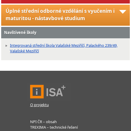
Úplné střední odborné vzdělání s vyučením i
maturitou - nástavbové studium
Navštívené školy
Integrovaná střední škola Valašské Meziříčí, Palackého 239/49,
Valašské Meziříčí
O projektu
NPI ČR – obsah
TREXIMA – technické řešení