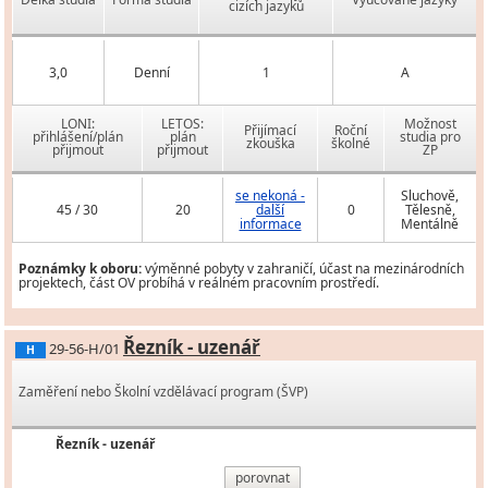
cizích jazyků
3,0
Denní
1
A
LONI:
LETOS:
Možnost
Přijímací
Roční
přihlášení/plán
plán
studia pro
zkouška
školné
přijmout
přijmout
ZP
se nekoná -
Sluchově,
45 / 30
20
další
0
Tělesně,
informace
Mentálně
Poznámky k oboru:
výměnné pobyty v zahraničí, účast na mezinárodních
projektech, část OV probíhá v reálném pracovním prostředí.
Řezník - uzenář
29-56-H/01
H
Zaměření nebo Školní vzdělávací program (ŠVP)
Řezník - uzenář
porovnat