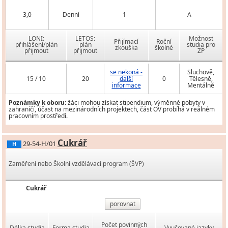
3,0
Denní
1
A
LONI:
LETOS:
Možnost
Přijímací
Roční
přihlášení/plán
plán
studia pro
zkouška
školné
přijmout
přijmout
ZP
se nekoná -
Sluchově,
15 / 10
20
další
0
Tělesně,
informace
Mentálně
Poznámky k oboru:
žáci mohou získat stipendium, výměnné pobyty v
zahraničí, účast na mezinárodních projektech, část OV probíhá v reálném
pracovním prostředí.
Cukrář
29-54-H/01
H
Zaměření nebo Školní vzdělávací program (ŠVP)
Cukrář
porovnat
Počet povinných
Délka studia
Forma studia
Vyučované jazyky