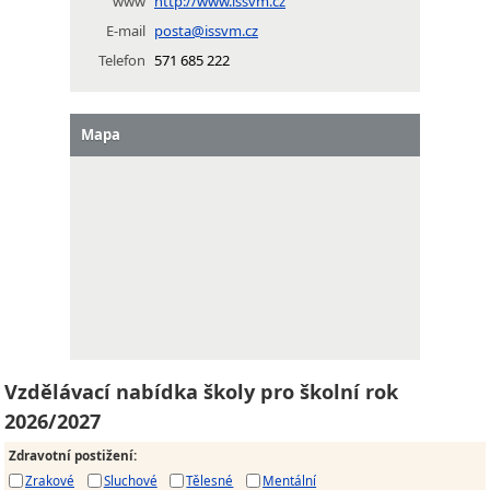
www
http://www.issvm.cz
E-mail
posta@issvm.cz
Telefon
571 685 222
Mapa
Vzdělávací nabídka školy pro školní rok
2026/2027
Zdravotní postižení
:
Zrakové
Sluchové
Tělesné
Mentální