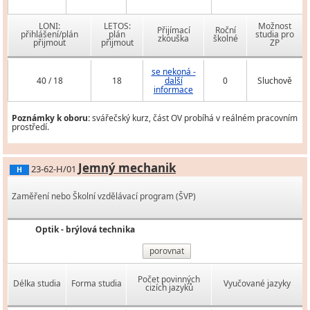
LONI:
LETOS:
Možnost
Přijímací
Roční
přihlášení/plán
plán
studia pro
zkouška
školné
přijmout
přijmout
ZP
se nekoná -
40 / 18
18
další
0
Sluchově
informace
Poznámky k oboru:
svářečský kurz, část OV probíhá v reálném pracovním
prostředí.
Jemný mechanik
23-62-H/01
H
Zaměření nebo Školní vzdělávací program (ŠVP)
Optik - brýlová technika
porovnat
Počet povinných
Délka studia
Forma studia
Vyučované jazyky
cizích jazyků