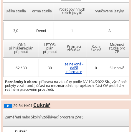
Počet povinných
Délka studia
Forma studia
Vyučované jazyky
cizích jazyků
3,0
Denní
1
A
LONI:
LETOS:
Možnost
Přijímací
Roční
přihlášení/plán
plán
studia pro
zkouška
školné
přijmout
přijmout
ZP
se nekoná -
62 / 30
30
další
0
Sluchově
informace
Poznámky k oboru:
příprava na zkoušky podle NV 194/2022 Sb., výměnné
pobyty v zahraničí, účast na mezinárodních projektech, část OV probíhá v
reálném pracovním prostředí.
Cukrář
29-54-H/01
H
Zaměření nebo Školní vzdělávací program (ŠVP)
Cukrář