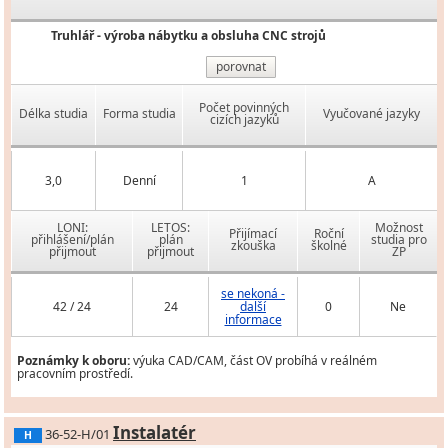
Truhlář - výroba nábytku a obsluha CNC strojů
porovnat
Počet povinných
Délka studia
Forma studia
Vyučované jazyky
cizích jazyků
3,0
Denní
1
A
LONI:
LETOS:
Možnost
Přijímací
Roční
přihlášení/plán
plán
studia pro
zkouška
školné
přijmout
přijmout
ZP
se nekoná -
42 / 24
24
další
0
Ne
informace
Poznámky k oboru:
výuka CAD/CAM, část OV probíhá v reálném
pracovním prostředí.
Instalatér
36-52-H/01
H