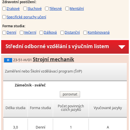
Zdravotní postižení
:
Zrakové
Sluchové
Tělesné
Mentální
Specifické poruchy učení
Forma studia
:
Denní
Večerní
Dálková
Distanční
Kombinovaná
Střední odborné vzdělání s výučním listem
Strojní mechanik
23-51-H/01
H
Zaměření nebo Školní vzdělávací program (ŠVP)
Zámečník - svářeč
porovnat
Počet povinných
Délka studia
Forma studia
Vyučované jazyky
cizích jazyků
3,0
Denní
1
A