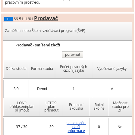
pracovním prostředí.
Prodavač
66-51-H/01
H
Zaměření nebo Školní vzdělávací program (ŠVP)
Prodavač - smíšené zboží
porovnat
Počet povinných
Délka studia
Forma studia
Vyučované jazyky
cizích jazyků
3,0
Denní
1
A
LONI:
LETOS:
Možnost
Přijímací
Roční
přihlášení/plán
plán
studia pro
zkouška
školné
přijmout
přijmout
ZP
se nekoná -
37 / 30
30
další
0
Ne
informace