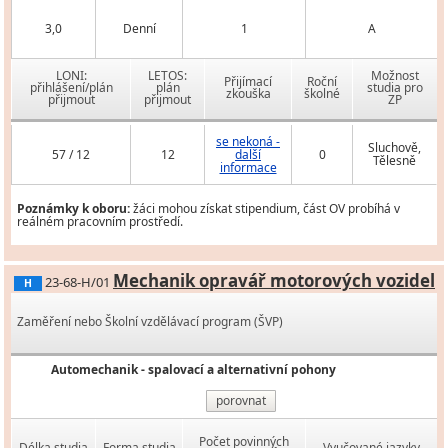
3,0
Denní
1
A
LONI:
LETOS:
Možnost
Přijímací
Roční
přihlášení/plán
plán
studia pro
zkouška
školné
přijmout
přijmout
ZP
se nekoná -
Sluchově,
57 / 12
12
další
0
Tělesně
informace
Poznámky k oboru:
žáci mohou získat stipendium, část OV probíhá v
reálném pracovním prostředí.
Mechanik opravář motorových vozidel
23-68-H/01
H
Zaměření nebo Školní vzdělávací program (ŠVP)
Automechanik - spalovací a alternativní pohony
porovnat
Počet povinných
Délka studia
Forma studia
Vyučované jazyky