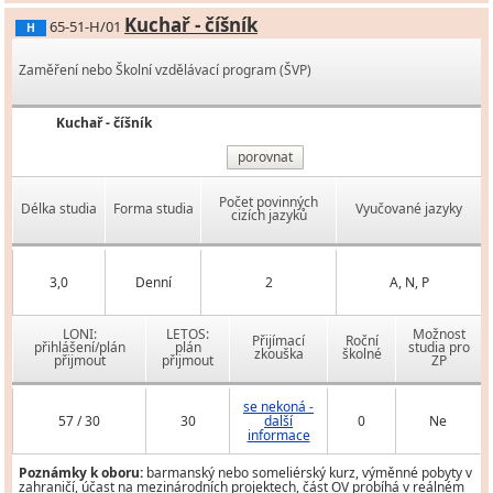
Kuchař - číšník
65-51-H/01
H
Zaměření nebo Školní vzdělávací program (ŠVP)
Kuchař - číšník
porovnat
Počet povinných
Délka studia
Forma studia
Vyučované jazyky
cizích jazyků
3,0
Denní
2
A, N, P
LONI:
LETOS:
Možnost
Přijímací
Roční
přihlášení/plán
plán
studia pro
zkouška
školné
přijmout
přijmout
ZP
se nekoná -
57 / 30
30
další
0
Ne
informace
Poznámky k oboru:
barmanský nebo someliérský kurz, výměnné pobyty v
zahraničí, účast na mezinárodních projektech, část OV probíhá v reálném