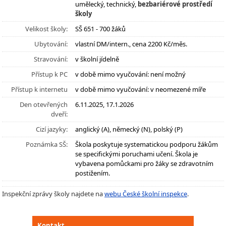
umělecký, technický,
bezbariérové prostředí
školy
Velikost školy:
SŠ 651 - 700 žáků
Ubytování:
vlastní DM/intern., cena 2200 Kč/měs.
Stravování:
v školní jídelně
Přístup k PC
v době mimo vyučování: není možný
Přístup k internetu
v době mimo vyučování: v neomezené míře
Den otevřených
6.11.2025, 17.1.2026
dveří:
Cizí jazyky:
anglický (A), německý (N), polský (P)
Poznámka SŠ:
Škola poskytuje systematickou podporu žákům
se specifickými poruchami učení. Škola je
vybavena pomůckami pro žáky se zdravotním
postižením.
Inspekční zprávy školy najdete na
webu České školní inspekce
.
Kontakt