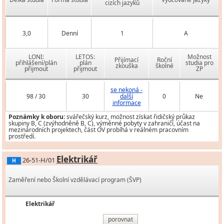
cizích jazyků
3,0
Denní
1
A
LONI:
LETOS:
Možnost
Přijímací
Roční
přihlášení/plán
plán
studia pro
zkouška
školné
přijmout
přijmout
ZP
se nekoná -
98 / 30
30
další
0
Ne
informace
Poznámky k oboru:
svářečský kurz, možnost získat řidičský průkaz
skupiny B, C (zvýhodněně B, C), výměnné pobyty v zahraničí, účast na
mezinárodních projektech, část OV probíhá v reálném pracovním
prostředí.
Elektrikář
26-51-H/01
H
Zaměření nebo Školní vzdělávací program (ŠVP)
Elektrikář
porovnat