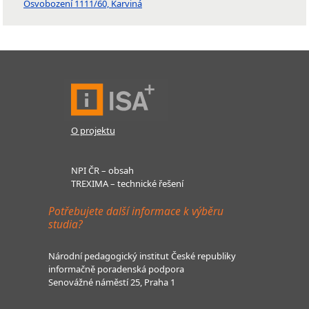
Osvobození 1111/60, Karviná
O projektu
NPI ČR – obsah
TREXIMA – technické řešení
Potřebujete další informace k výběru
studia?
Národní pedagogický institut České republiky
informačně poradenská podpora
Senovážné náměstí 25, Praha 1