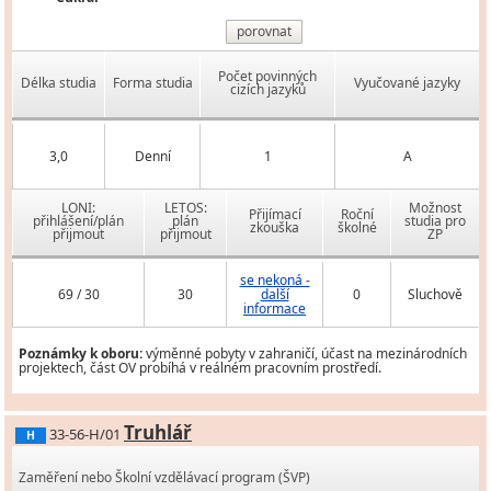
porovnat
Počet povinných
Délka studia
Forma studia
Vyučované jazyky
cizích jazyků
3,0
Denní
1
A
LONI:
LETOS:
Možnost
Přijímací
Roční
přihlášení/plán
plán
studia pro
zkouška
školné
přijmout
přijmout
ZP
se nekoná -
69 / 30
30
další
0
Sluchově
informace
Poznámky k oboru:
výměnné pobyty v zahraničí, účast na mezinárodních
projektech, část OV probíhá v reálném pracovním prostředí.
Truhlář
33-56-H/01
H
Zaměření nebo Školní vzdělávací program (ŠVP)