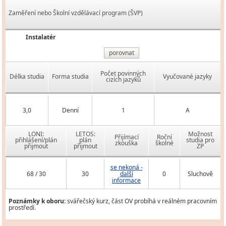
Zaměření nebo Školní vzdělávací program (ŠVP)
Instalatér
porovnat
Počet povinných
Délka studia
Forma studia
Vyučované jazyky
cizích jazyků
3,0
Denní
1
A
LONI:
LETOS:
Možnost
Přijímací
Roční
přihlášení/plán
plán
studia pro
zkouška
školné
přijmout
přijmout
ZP
se nekoná -
68 / 30
30
další
0
Sluchově
informace
Poznámky k oboru:
svářečský kurz, část OV probíhá v reálném pracovním
prostředí.