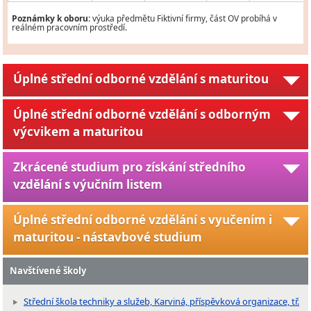
Poznámky k oboru:
výuka předmětu Fiktivní firmy, část OV probíhá v
reálném pracovním prostředí.
Úplné střední odborné vzdělání s maturitou
Úplné střední odborné vzdělání s odborným
výcvikem a maturitou
Zkrácené studium pro získání středního
vzdělání s výučním listem
Úplné střední odborné vzdělání s vyučením i
maturitou - nástavbové studium
Navštívené školy
Střední škola techniky a služeb, Karviná, příspěvková organizace, tř.