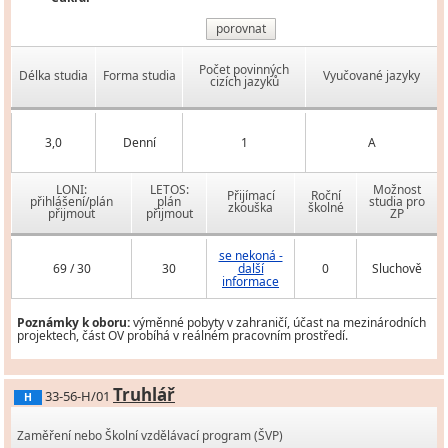
porovnat
Počet povinných
Délka studia
Forma studia
Vyučované jazyky
cizích jazyků
3,0
Denní
1
A
LONI:
LETOS:
Možnost
Přijímací
Roční
přihlášení/plán
plán
studia pro
zkouška
školné
přijmout
přijmout
ZP
se nekoná -
69 / 30
30
další
0
Sluchově
informace
Poznámky k oboru:
výměnné pobyty v zahraničí, účast na mezinárodních
projektech, část OV probíhá v reálném pracovním prostředí.
Truhlář
33-56-H/01
H
Zaměření nebo Školní vzdělávací program (ŠVP)