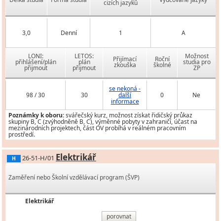
cizích jazyků
3,0
Denní
1
A
LONI:
LETOS:
Možnost
Přijímací
Roční
přihlášení/plán
plán
studia pro
zkouška
školné
přijmout
přijmout
ZP
se nekoná -
98 / 30
30
další
0
Ne
informace
Poznámky k oboru:
svářečský kurz, možnost získat řidičský průkaz
skupiny B, C (zvýhodněně B, C), výměnné pobyty v zahraničí, účast na
mezinárodních projektech, část OV probíhá v reálném pracovním
prostředí.
Elektrikář
26-51-H/01
H
Zaměření nebo Školní vzdělávací program (ŠVP)
Elektrikář
porovnat