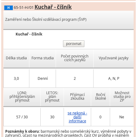
Kuchař - číšník
65-51-H/01
H
Zaměření nebo Školní vzdělávací program (ŠVP)
Kuchař - číšník
porovnat
Počet povinných
Délka studia
Forma studia
Vyučované jazyky
cizích jazyků
3,0
Denní
2
A, N, P
LONI:
LETOS:
Možnost
Přijímací
Roční
přihlášení/plán
plán
studia pro
zkouška
školné
přijmout
přijmout
ZP
se nekoná -
57 / 30
30
další
0
Ne
informace
Poznámky k oboru:
barmanský nebo someliérský kurz, výměnné pobyty v
zahraničí, účast na mezinárodních projektech, část OV probíhá v reálném