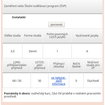
Zaměření nebo Školní vzdělávací program (ŠVP)
Instalatér
porovnat
Počet povinných
Délka studia
Forma studia
Vyučované jazyky
cizích jazyků
3,0
Denní
1
A
LONI:
LETOS:
Možnost
Přijímací
Roční
přihlášení/plán
plán
studia pro
zkouška
školné
přijmout
přijmout
ZP
se nekoná -
68 / 30
30
další
0
Sluchově
informace
Poznámky k oboru:
svářečský kurz, část OV probíhá v reálném pracovním
prostředí.