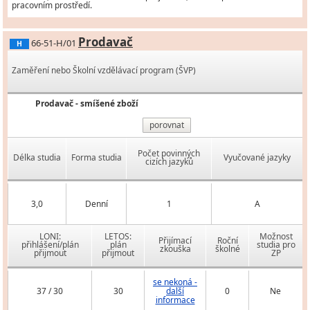
pracovním prostředí.
Prodavač
66-51-H/01
H
Zaměření nebo Školní vzdělávací program (ŠVP)
Prodavač - smíšené zboží
porovnat
Počet povinných
Délka studia
Forma studia
Vyučované jazyky
cizích jazyků
3,0
Denní
1
A
LONI:
LETOS:
Možnost
Přijímací
Roční
přihlášení/plán
plán
studia pro
zkouška
školné
přijmout
přijmout
ZP
se nekoná -
37 / 30
30
další
0
Ne
informace