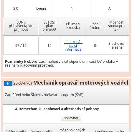
3,0
Denní
1
A
LONI:
LETOS:
Možnost
Přijímací
Roční
přihlášení/plán
plán
studia pro
zkouška
školné
přijmout
přijmout
ZP
se nekoná -
Sluchově,
57 / 12
12
další
0
Tělesně
informace
Poznámky k oboru:
žáci mohou získat stipendium, část OV probíhá v
reálném pracovním prostředí.
Mechanik opravář motorových vozidel
23-68-H/01
H
Zaměření nebo Školní vzdělávací program (ŠVP)
Automechanik - spalovací a alternativní pohony
porovnat
Počet povinných
Délka studia
Forma studia
Vyučované jazyky