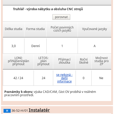
Truhlář - výroba nábytku a obsluha CNC strojů
porovnat
Počet povinných
Délka studia
Forma studia
Vyučované jazyky
cizích jazyků
3,0
Denní
1
A
LONI:
LETOS:
Možnost
Přijímací
Roční
přihlášení/plán
plán
studia pro
zkouška
školné
přijmout
přijmout
ZP
se nekoná -
42 / 24
24
další
0
Ne
informace
Poznámky k oboru:
výuka CAD/CAM, část OV probíhá v reálném
pracovním prostředí.
Instalatér
36-52-H/01
H