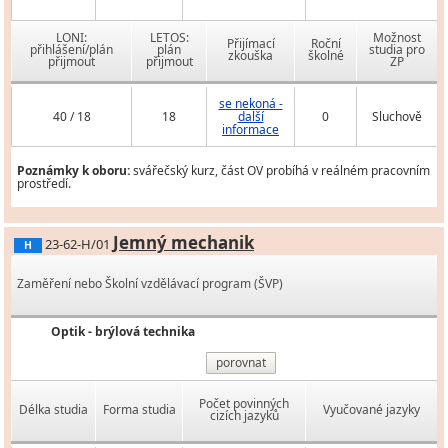
LONI:
LETOS:
Možnost
Přijímací
Roční
přihlášení/plán
plán
studia pro
zkouška
školné
přijmout
přijmout
ZP
se nekoná -
40 / 18
18
další
0
Sluchově
informace
Poznámky k oboru:
svářečský kurz, část OV probíhá v reálném pracovním
prostředí.
Jemný mechanik
23-62-H/01
H
Zaměření nebo Školní vzdělávací program (ŠVP)
Optik - brýlová technika
porovnat
Počet povinných
Délka studia
Forma studia
Vyučované jazyky
cizích jazyků