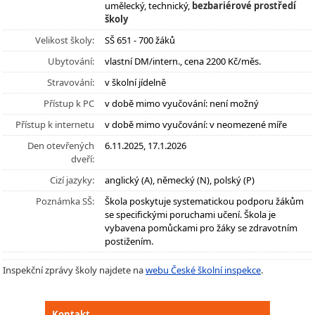
umělecký, technický,
bezbariérové prostředí
školy
Velikost školy:
SŠ 651 - 700 žáků
Ubytování:
vlastní DM/intern., cena 2200 Kč/měs.
Stravování:
v školní jídelně
Přístup k PC
v době mimo vyučování: není možný
Přístup k internetu
v době mimo vyučování: v neomezené míře
Den otevřených
6.11.2025, 17.1.2026
dveří:
Cizí jazyky:
anglický (A), německý (N), polský (P)
Poznámka SŠ:
Škola poskytuje systematickou podporu žákům
se specifickými poruchami učení. Škola je
vybavena pomůckami pro žáky se zdravotním
postižením.
Inspekční zprávy školy najdete na
webu České školní inspekce
.
Kontakt