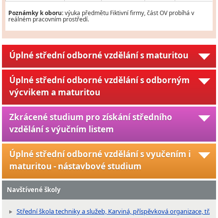
Poznámky k oboru:
výuka předmětu Fiktivní firmy, část OV probíhá v
reálném pracovním prostředí.
Úplné střední odborné vzdělání s maturitou
Úplné střední odborné vzdělání s odborným
výcvikem a maturitou
Zkrácené studium pro získání středního
vzdělání s výučním listem
Úplné střední odborné vzdělání s vyučením i
maturitou - nástavbové studium
Navštívené školy
Střední škola techniky a služeb, Karviná, příspěvková organizace, tř.