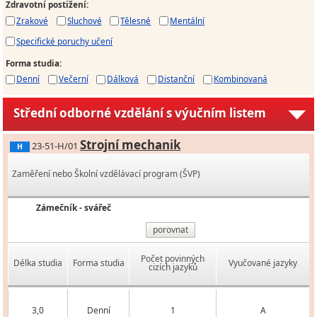
Zdravotní postižení
:
Zrakové
Sluchové
Tělesné
Mentální
Specifické poruchy učení
Forma studia
:
Denní
Večerní
Dálková
Distanční
Kombinovaná
Střední odborné vzdělání s výučním listem
Strojní mechanik
23-51-H/01
H
Zaměření nebo Školní vzdělávací program (ŠVP)
Zámečník - svářeč
porovnat
Počet povinných
Délka studia
Forma studia
Vyučované jazyky
cizích jazyků
3,0
Denní
1
A