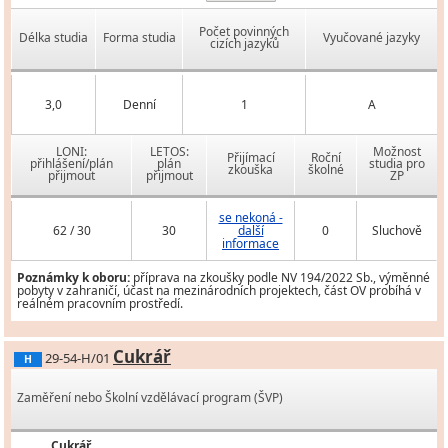
Počet povinných
Délka studia
Forma studia
Vyučované jazyky
cizích jazyků
3,0
Denní
1
A
LONI:
LETOS:
Možnost
Přijímací
Roční
přihlášení/plán
plán
studia pro
zkouška
školné
přijmout
přijmout
ZP
se nekoná -
62 / 30
30
další
0
Sluchově
informace
Poznámky k oboru:
příprava na zkoušky podle NV 194/2022 Sb., výměnné
pobyty v zahraničí, účast na mezinárodních projektech, část OV probíhá v
reálném pracovním prostředí.
Cukrář
29-54-H/01
H
Zaměření nebo Školní vzdělávací program (ŠVP)
Cukrář