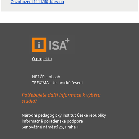
Osvobození 1111/60, Karviná
O projektu
NPI ČR – obsah
TREXIMA – technické řešení
Potřebujete další informace k výběru
studia?
Národní pedagogický institut České republiky
informačně poradenská podpora
Senovážné náměstí 25, Praha 1