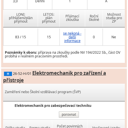
3,0
Denní
1
A
LONI:
LETOS:
Možnost
Přijímací
Roční
přihlášení/plán
plán
studia pro
zkouška
školné
přijmout
přijmout
ZP
se nekoná -
83 / 15
15
další
0
Ne
informace
Poznámky k oboru:
příprava na zkoušky podle NV 194/2022 Sb., část OV
probíhá v reálném pracovním prostředí.
Elektromechanik pro zařízení a
26-52-H/01
H
přístroje
Zaměření nebo Školní vzdělávací program (ŠVP)
Elektromechanik pro zabezpečovací techniku
porovnat
Počet povinných
Délka studia
Forma studia
Vyučované jazyky