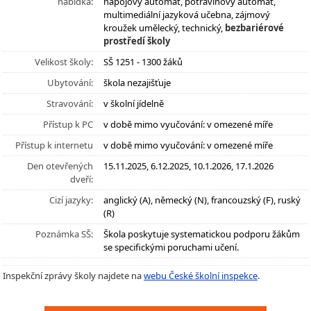
nabídka:
nápojový automat, potravinový automat,
multimediální jazyková učebna, zájmový
kroužek umělecký, technický,
bezbariérové
prostředí školy
Velikost školy:
SŠ 1251 - 1300 žáků
Ubytování:
škola nezajišťuje
Stravování:
v školní jídelně
Přístup k PC
v době mimo vyučování: v omezené míře
Přístup k internetu
v době mimo vyučování: v omezené míře
Den otevřených
15.11.2025, 6.12.2025, 10.1.2026, 17.1.2026
dveří:
Cizí jazyky:
anglický (A), německý (N), francouzský (F), ruský
(R)
Poznámka SŠ:
Škola poskytuje systematickou podporu žákům
se specifickými poruchami učení.
Inspekční zprávy školy najdete na
webu České školní inspekce
.