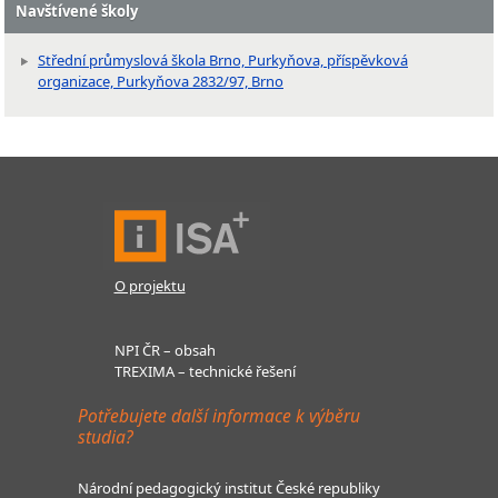
Navštívené školy
Střední průmyslová škola Brno, Purkyňova, příspěvková
organizace, Purkyňova 2832/97, Brno
O projektu
NPI ČR – obsah
TREXIMA – technické řešení
Potřebujete další informace k výběru
studia?
Národní pedagogický institut České republiky