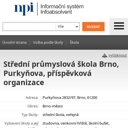
Úvodní strana
Volba podle školy
Škola
vytisknout
Střední průmyslová škola Brno,
Purkyňova, příspěvková
organizace
Adresa:
Purkyňova 2832/97, Brno, 61200
Okres:
Brno-město
Typ školy:
střední škola, veřejná
Vybavení školy a její
studovna, venkovní hřiště, školní bufet,