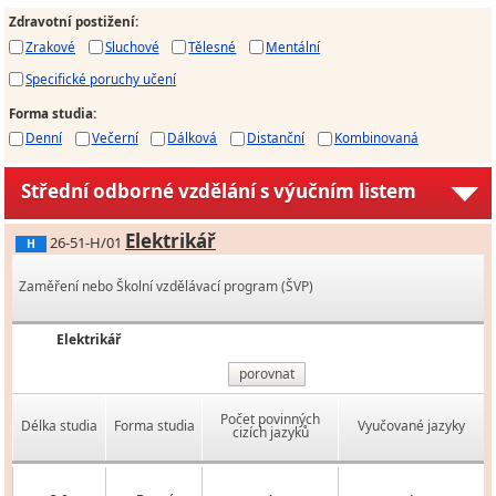
Zdravotní postižení
:
Zrakové
Sluchové
Tělesné
Mentální
Specifické poruchy učení
Forma studia
:
Denní
Večerní
Dálková
Distanční
Kombinovaná
Střední odborné vzdělání s výučním listem
Elektrikář
26-51-H/01
H
Zaměření nebo Školní vzdělávací program (ŠVP)
Elektrikář
porovnat
Počet povinných
Délka studia
Forma studia
Vyučované jazyky
cizích jazyků