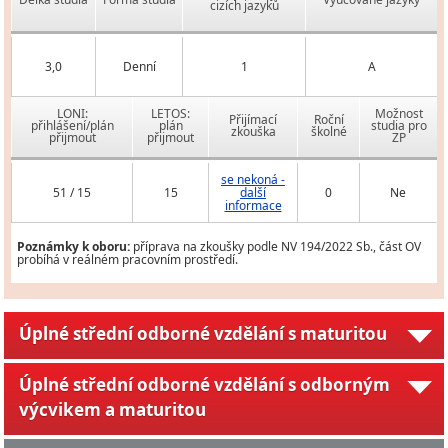
cizích jazyků
3,0
Denní
1
A
LONI:
LETOS:
Možnost
Přijímací
Roční
přihlášení/plán
plán
studia pro
zkouška
školné
přijmout
přijmout
ZP
se nekoná -
51 / 15
15
další
0
Ne
informace
Poznámky k oboru:
příprava na zkoušky podle NV 194/2022 Sb., část OV
probíhá v reálném pracovním prostředí.
Úplné střední odborné vzdělání s maturitou
Úplné střední odborné vzdělání s odborným
výcvikem a maturitou