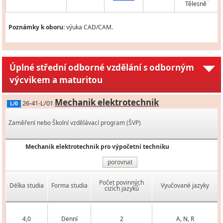
Tělesně
Poznámky k oboru:
výuka CAD/CAM.
Úplné střední odborné vzdělání s odborným
výcvikem a maturitou
Mechanik elektrotechnik
26-41-L/01
L/0
Zaměření nebo Školní vzdělávací program (ŠVP)
Mechanik elektrotechnik pro výpočetní techniku
porovnat
Počet povinných
Délka studia
Forma studia
Vyučované jazyky
cizích jazyků
4,0
Denní
2
A, N, R