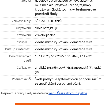
nabídka:
nápojový automat, potravinový automat,
multimediální jazyková učebna, zájmový
kroužek umělecký, technický,
bezbariérové
prostředí školy
Velikost školy:
SŠ 1251 - 1300 žáků
Ubytování:
škola nezajišťuje
Stravování:
v školní jídelně
Přístup k PC
v době mimo vyučování: v omezené míře
Přístup k internetu
v době mimo vyučování: v omezené míře
Den otevřených
15.11.2025, 6.12.2025, 10.1.2026, 17.1.2026
dveří:
Cizí jazyky:
anglický (A), německý (N), francouzský (F), ruský
(R)
Poznámka SŠ:
Škola poskytuje systematickou podporu žákům
se specifickými poruchami učení.
Inspekční zprávy školy najdete na
webu České školní inspekce
.