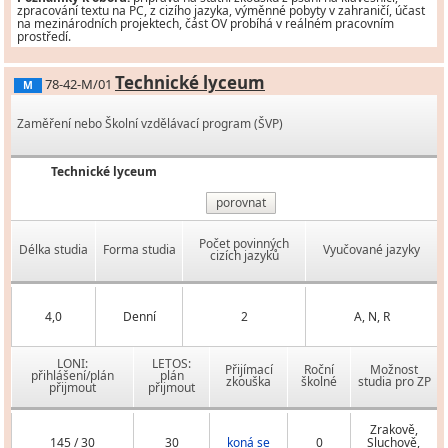
zpracování textu na PC, z cizího jazyka, výměnné pobyty v zahraničí, účast
na mezinárodních projektech, část OV probíhá v reálném pracovním
prostředí.
Technické lyceum
78-42-M/01
M
Zaměření nebo Školní vzdělávací program (ŠVP)
Technické lyceum
porovnat
Počet povinných
Délka studia
Forma studia
Vyučované jazyky
cizích jazyků
4,0
Denní
2
A, N, R
LONI:
LETOS:
Přijímací
Roční
Možnost
přihlášení/plán
plán
zkouška
školné
studia pro ZP
přijmout
přijmout
Zrakově,
145 / 30
30
koná se
0
Sluchově,