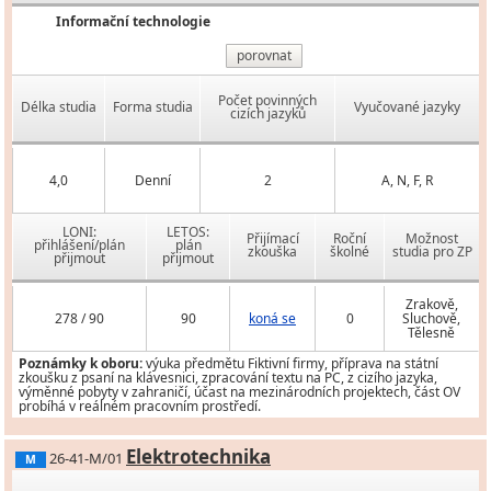
Informační technologie
porovnat
Počet povinných
Délka studia
Forma studia
Vyučované jazyky
cizích jazyků
4,0
Denní
2
A, N, F, R
LONI:
LETOS:
Přijímací
Roční
Možnost
přihlášení/plán
plán
zkouška
školné
studia pro ZP
přijmout
přijmout
Zrakově,
278 / 90
90
koná se
0
Sluchově,
Tělesně
Poznámky k oboru:
výuka předmětu Fiktivní firmy, příprava na státní
zkoušku z psaní na klávesnici, zpracování textu na PC, z cizího jazyka,
výměnné pobyty v zahraničí, účast na mezinárodních projektech, část OV
probíhá v reálném pracovním prostředí.
Elektrotechnika
26-41-M/01
M