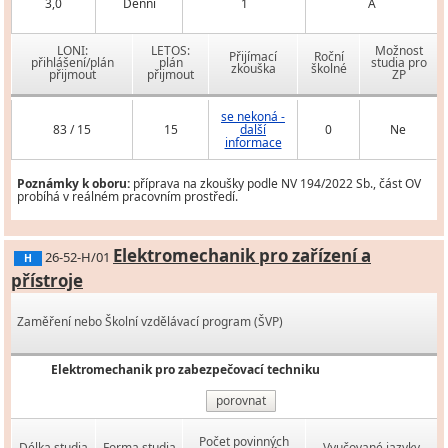
3,0
Denní
1
A
LONI:
LETOS:
Možnost
Přijímací
Roční
přihlášení/plán
plán
studia pro
zkouška
školné
přijmout
přijmout
ZP
se nekoná -
83 / 15
15
další
0
Ne
informace
Poznámky k oboru:
příprava na zkoušky podle NV 194/2022 Sb., část OV
probíhá v reálném pracovním prostředí.
Elektromechanik pro zařízení a
26-52-H/01
H
přístroje
Zaměření nebo Školní vzdělávací program (ŠVP)
Elektromechanik pro zabezpečovací techniku
porovnat
Počet povinných
Délka studia
Forma studia
Vyučované jazyky