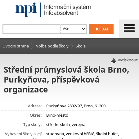
Úvodní strana
Volba podle školy
Škola
vytisknout
Střední průmyslová škola Brno,
Purkyňova, příspěvková
organizace
Adresa:
Purkyňova 2832/97, Brno, 61200
Okres:
Brno-město
Typ školy:
střední škola, veřejná
Vybavení školy a její
studovna, venkovní hřiště, školní bufet,