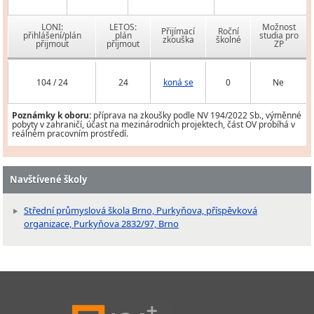
LONI:
LETOS:
Možnost
Přijímací
Roční
přihlášení/plán
plán
studia pro
zkouška
školné
přijmout
přijmout
ZP
104 / 24
24
koná se
0
Ne
Poznámky k oboru:
příprava na zkoušky podle NV 194/2022 Sb., výměnné
pobyty v zahraničí, účast na mezinárodních projektech, část OV probíhá v
reálném pracovním prostředí.
Navštívené školy
Střední průmyslová škola Brno, Purkyňova, příspěvková
organizace, Purkyňova 2832/97, Brno