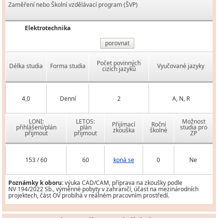
Zaměření nebo Školní vzdělávací program (ŠVP)
Elektrotechnika
porovnat
Počet povinných
Délka studia
Forma studia
Vyučované jazyky
cizích jazyků
4,0
Denní
2
A, N, R
LONI:
LETOS:
Možnost
Přijímací
Roční
přihlášení/plán
plán
studia pro
zkouška
školné
přijmout
přijmout
ZP
153 / 60
60
koná se
0
Ne
Poznámky k oboru:
výuka CAD/CAM, příprava na zkoušky podle
NV 194/2022 Sb., výměnné pobyty v zahraničí, účast na mezinárodních
projektech, část OV probíhá v reálném pracovním prostředí.