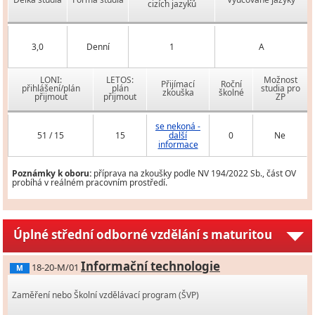
cizích jazyků
3,0
Denní
1
A
LONI:
LETOS:
Možnost
Přijímací
Roční
přihlášení/plán
plán
studia pro
zkouška
školné
přijmout
přijmout
ZP
se nekoná -
51 / 15
15
další
0
Ne
informace
Poznámky k oboru:
příprava na zkoušky podle NV 194/2022 Sb., část OV
probíhá v reálném pracovním prostředí.
Úplné střední odborné vzdělání s maturitou
Informační technologie
18-20-M/01
M
Zaměření nebo Školní vzdělávací program (ŠVP)