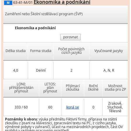
Ekonomika a podnikání
63-41-M/01
M
Zaměření nebo Školní vzdělávací program (ŠVP)
Ekonomika a podnikání
porovnat
Počet povinných
Délka studia
Forma studia
Vyučované jazyky
cizích jazyků
4,0
Denní
2
A, N, R
LONI:
LETOS:
Přijímací
Roční
Možnost
přihlášení/plán
plán
zkouška
školné
studia pro ZP
přijmout
přijmout
Zrakově,
333 / 60
60
koná se
0
Sluchově,
Tělesně
Poznámky k oboru:
výuka předmětu Fiktivní firmy, příprava na státní
zkoušku z psaní na klávesnici, zpracování textu na PC, z cizího jazyka,
výměnné pobyty v zahraničí, účast na mezinárodních projektech, část OV
probíhá v reálném pracovním prostředí.