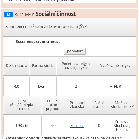
Sociální činnost
75-41-M/01
M
Zaměření nebo Školní vzdělávací program (ŠVP)
Sociálněsprávní činnost
porovnat
Počet povinných
Délka studia
Forma studia
Vyučované jazyky
cizích jazyků
4,0
Denní
2
A, N, R
LONI:
LETOS:
Přijímací
Roční
Možnost
přihlášení/plán
plán
zkouška
školné
studia pro ZP
přijmout
přijmout
Zrakově,
198 / 60
60
koná se
0
Sluchově,
Tělesně
Poznámky k oboru:
příprava na státní zkoušku z psaní na klávesnici,