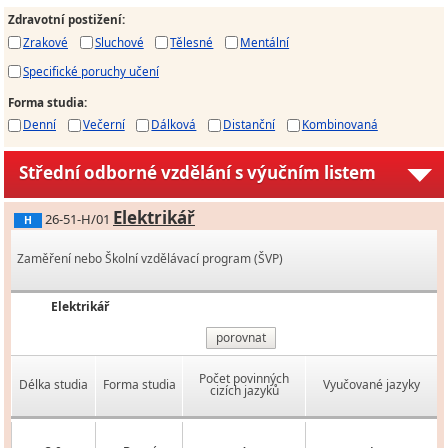
Zdravotní postižení
:
Zrakové
Sluchové
Tělesné
Mentální
Specifické poruchy učení
Forma studia
:
Denní
Večerní
Dálková
Distanční
Kombinovaná
Střední odborné vzdělání s výučním listem
Elektrikář
26-51-H/01
H
Zaměření nebo Školní vzdělávací program (ŠVP)
Elektrikář
porovnat
Počet povinných
Délka studia
Forma studia
Vyučované jazyky
cizích jazyků