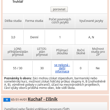
Truhlář
porovnat
Počet povinných
Délka studia
Forma studia
Vyučované jazyky
cizích jazyků
3,0
Denní
1
A, N
LONI:
LETOS:
Možnost
Přijímací
Roční
přihlášení/plán
plán
studia pro
zkouška
školné
přijmout
přijmout
ZP
se nekoná -
55 / 30
30
další
0
Ne
informace
Poznámky k oboru:
žáci mohou získat stipendium, barmanský nebo
someliérský kurz, možnost získat řidičský průkaz skupiny A, B (zvýhodněně
A, B), výměnné pobyty v zahraničí, účast na mezinárodních projektech,
část výuky oborů probíhá mimo obec, kde sídlí škola.
Kuchař - číšník
65-51-H/01
H
Zaměření nebo Školní vzdělávací program (ŠVP)