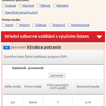
Zdravotní postižení
:
Zrakové
Sluchové
Tělesné
Mentální
Specifické poruchy učení
Forma studia
:
Denní
Večerní
Dálková
Distanční
Kombinovaná
Střední odborné vzdělání s výučním listem
Výrobce potravin
29-51-H/01
H
Zaměření nebo Školní vzdělávací program (ŠVP)
Sladovník - pivovarník
porovnat
Počet povinných
Délka studia
Forma studia
Vyučované jazyky
cizích jazyků
3,0
Denní
1
A, N