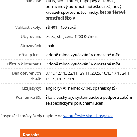
nabídka:
kurty, školní bufet, nápojový automat,
potravinový automat, autoškola, zájmový
kroužek sportovní, technický,
bezbariérové
prostředí školy
Velikost školy:
SŠ 401 - 450 žáků
Ubytování:
lze zajistit, cena 1200 Kč/měs.
Stravování:
jinak
Přístup k PC
v době mimo vyučování: v omezené míře
Přístup k internetu
v době mimo vyučování: v omezené míře
Den otevřených
8.11., 12.11., 22.11., 29.11. 2025, 10.1., 17.1., 24.1.,
dveří:
11. 2., 14. 2. 2026
Cizí jazyky:
anglický (A), německý (N), španělský (Š)
Poznámka SŠ:
Škola poskytuje systematickou podporu žákům
se specifickými poruchami učení.
Inspekční zprávy školy najdete na
webu České školní inspekce
.
Kontakt