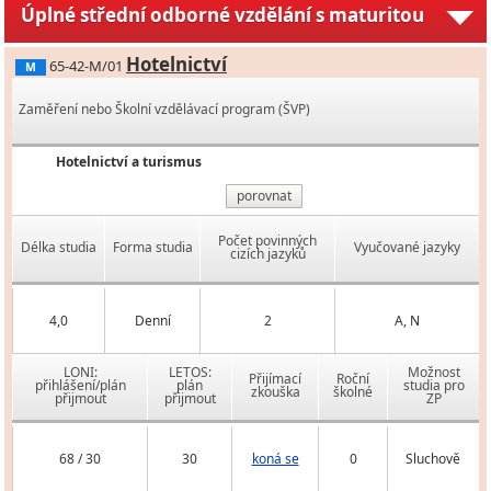
Úplné střední odborné vzdělání s maturitou
Hotelnictví
65-42-M/01
M
Zaměření nebo Školní vzdělávací program (ŠVP)
Hotelnictví a turismus
porovnat
Počet povinných
Délka studia
Forma studia
Vyučované jazyky
cizích jazyků
4,0
Denní
2
A, N
LONI:
LETOS:
Možnost
Přijímací
Roční
přihlášení/plán
plán
studia pro
zkouška
školné
přijmout
přijmout
ZP
68 / 30
30
koná se
0
Sluchově