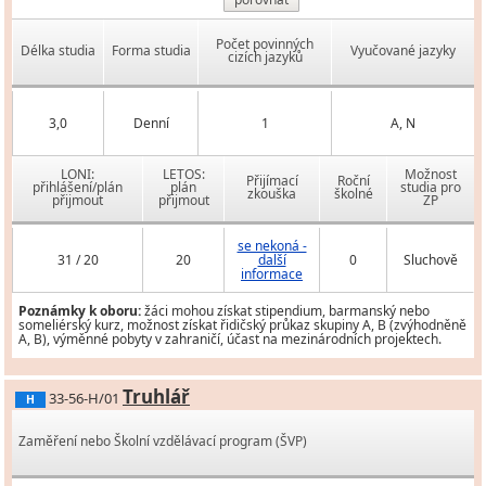
Počet povinných
Délka studia
Forma studia
Vyučované jazyky
cizích jazyků
3,0
Denní
1
A, N
LONI:
LETOS:
Možnost
Přijímací
Roční
přihlášení/plán
plán
studia pro
zkouška
školné
přijmout
přijmout
ZP
se nekoná -
31 / 20
20
další
0
Sluchově
informace
Poznámky k oboru:
žáci mohou získat stipendium, barmanský nebo
someliérský kurz, možnost získat řidičský průkaz skupiny A, B (zvýhodněně
A, B), výměnné pobyty v zahraničí, účast na mezinárodních projektech.
Truhlář
33-56-H/01
H
Zaměření nebo Školní vzdělávací program (ŠVP)