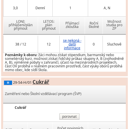
3,0
Denní
1
A, N
LONI:
LETOS:
Možnost
Přijímací
Roční
přihlášení/plán
plán
studia pro
zkouška
školné
přijmout
přijmout
ZP
se nekoná -
38 / 12
12
další
0
Sluchově
informace
Poznámky k oboru:
žáci mohou získat stipendium, barmanský nebo
someliérský kurz, možnost získat řidičský průkaz skupiny A, B (zvýhodněně
A, B), výměnné pobyty v zahraničí, účast na mezinárodních projektech,
část OV probíhá v reálném pracovním prostředí, část výuky oborů probíhá
mimo obec, kde sídlí škola.
Cukrář
29-54-H/01
H
Zaměření nebo Školní vzdělávací program (ŠVP)
Cukrář
porovnat
Počet povinných