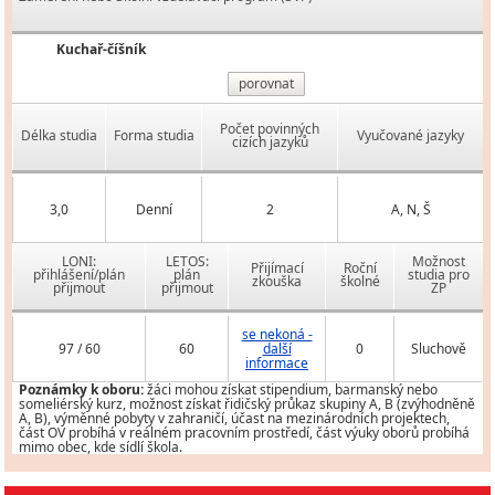
Kuchař-číšník
porovnat
Počet povinných
Délka studia
Forma studia
Vyučované jazyky
cizích jazyků
3,0
Denní
2
A, N, Š
LONI:
LETOS:
Možnost
Přijímací
Roční
přihlášení/plán
plán
studia pro
zkouška
školné
přijmout
přijmout
ZP
se nekoná -
97 / 60
60
další
0
Sluchově
informace
Poznámky k oboru:
žáci mohou získat stipendium, barmanský nebo
someliérský kurz, možnost získat řidičský průkaz skupiny A, B (zvýhodněně
A, B), výměnné pobyty v zahraničí, účast na mezinárodních projektech,
část OV probíhá v reálném pracovním prostředí, část výuky oborů probíhá
mimo obec, kde sídlí škola.