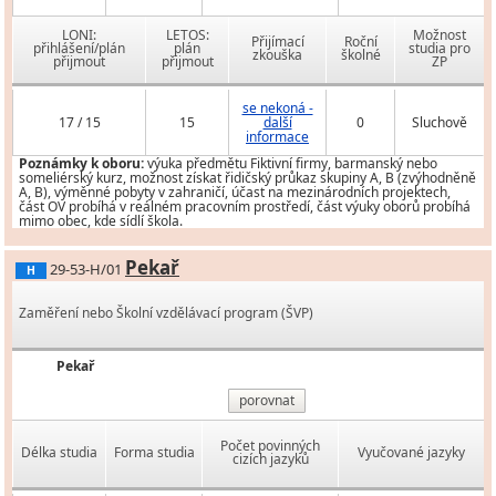
LONI:
LETOS:
Možnost
Přijímací
Roční
přihlášení/plán
plán
studia pro
zkouška
školné
přijmout
přijmout
ZP
se nekoná -
17 / 15
15
další
0
Sluchově
informace
Poznámky k oboru:
výuka předmětu Fiktivní firmy, barmanský nebo
someliérský kurz, možnost získat řidičský průkaz skupiny A, B (zvýhodněně
A, B), výměnné pobyty v zahraničí, účast na mezinárodních projektech,
část OV probíhá v reálném pracovním prostředí, část výuky oborů probíhá
mimo obec, kde sídlí škola.
Pekař
29-53-H/01
H
Zaměření nebo Školní vzdělávací program (ŠVP)
Pekař
porovnat
Počet povinných
Délka studia
Forma studia
Vyučované jazyky
cizích jazyků