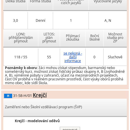
Délka studia
Forma studia
Vyučované jazyky
cizích jazyků
3,0
Denní
1
A, N
LONI:
LETOS:
Možnost
Přijímací
Roční
přihlášení/plán
plán
studia pro
zkouška
školné
přijmout
přijmout
ZP
se nekoná -
118 / 55
55
další
0
Sluchově
informace
Poznámky k oboru:
žáci mohou získat stipendium, barmanský nebo
someliérský kurz, možnost získat řidičský průkaz skupiny A, B (zvýhodněně
A, B), výměnné pobyty v zahraničí, účast na mezinárodních projektech,
část OV probíhá v reálném pracovním prostředí, část výuky oborů probíhá
mimo obec, kde sídlí škola.
Krejčí
31-58-H/01
H
Zaměření nebo Školní vzdělávací program (ŠVP)
Krejčí - modelování oděvů
porovnat