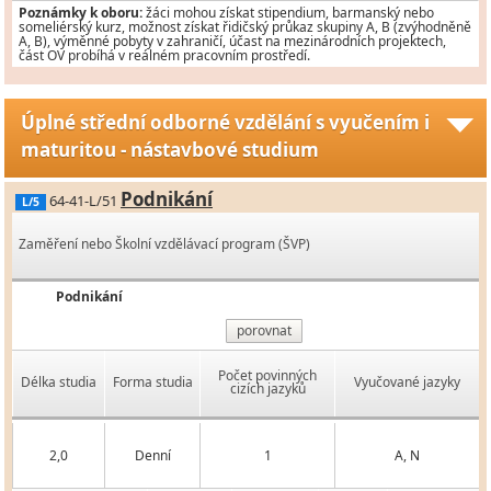
Poznámky k oboru:
žáci mohou získat stipendium, barmanský nebo
someliérský kurz, možnost získat řidičský průkaz skupiny A, B (zvýhodněně
A, B), výměnné pobyty v zahraničí, účast na mezinárodních projektech,
část OV probíhá v reálném pracovním prostředí.
Úplné střední odborné vzdělání s vyučením i
maturitou - nástavbové studium
Podnikání
64-41-L/51
L/5
Zaměření nebo Školní vzdělávací program (ŠVP)
Podnikání
porovnat
Počet povinných
Délka studia
Forma studia
Vyučované jazyky
cizích jazyků
2,0
Denní
1
A, N