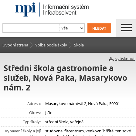
Úvodní strana
Volba podle školy
Škola
vytisknout
Střední škola gastronomie a
služeb, Nová Paka, Masarykovo
nám. 2
Adresa:
Masarykovo náměstí 2, Nová Paka, 50901
Okres:
Jičín
Typ školy:
střední škola, veřejná
Vybavení školy a její
studovna, fitcentrum, venkovní hřiště, tenisové