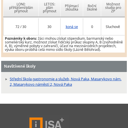
LONI:
LETOS:
Možnost
Přijímací
Roční
přihlášení/plán
plán
studia pro
zkouška
školné
přijmout
přijmout
ZP
72 / 30
30
koná se
0
Sluchově
Poznámky k oboru:
žáci mohou získat stipendium, barmanský nebo
someliérský kurz, možnost získat řidičský průkaz skupiny A, B (zvýhodněně
A, B), výměnné pobyty v zahraničí, účast na mezinárodních projektech,
výuka oboru probíhá celá mimo sídlo školy (Lázně Bělohrad).
Navštívené školy
Střední škola gastronomie a služeb, Nová Paka, Masarykovo nám.
2, Masarykovo náměstí 2, Nová Paka