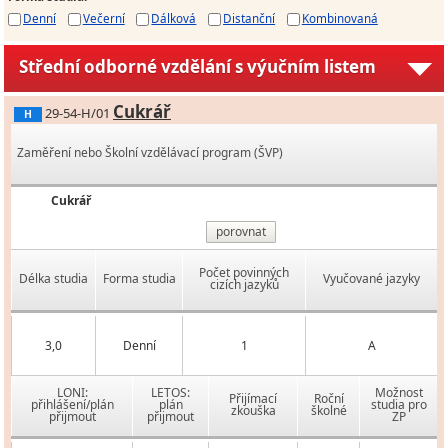
Denní
Večerní
Dálková
Distanční
Kombinovaná
Střední odborné vzdělání s výučním listem
Cukrář
29-54-H/01
H
Zaměření nebo Školní vzdělávací program (ŠVP)
Cukrář
porovnat
Počet povinných
Délka studia
Forma studia
Vyučované jazyky
cizích jazyků
3,0
Denní
1
A
LONI:
LETOS:
Možnost
Přijímací
Roční
přihlášení/plán
plán
studia pro
zkouška
školné
přijmout
přijmout
ZP