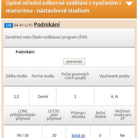
Úplné střední odborné vzdělání s vyučením i
maturitou - nástavbové studium
Podnikání
64-41-L/51
L/5
Zaměření nebo Školní vzdělávací program (ŠVP)
Podnikání
porovnat
Počet povinných
Délka studia
Forma studia
Vyučované jazyky
cizích jazyků
2,0
Denní
2
A, N
LONI:
LETOS:
Možnost
Přijímací
Roční
přihlášení/plán
plán
studia pro
zkouška
školné
přijmout
přijmout
ZP
99 / 30
30
koná se
0
Ne