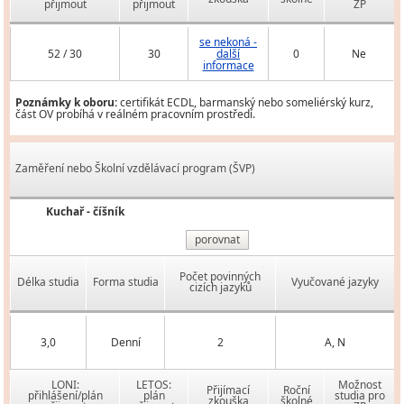
přijmout
přijmout
ZP
se nekoná -
52 / 30
30
další
0
Ne
informace
Poznámky k oboru:
certifikát ECDL, barmanský nebo someliérský kurz,
část OV probíhá v reálném pracovním prostředí.
Zaměření nebo Školní vzdělávací program (ŠVP)
Kuchař - číšník
porovnat
Počet povinných
Délka studia
Forma studia
Vyučované jazyky
cizích jazyků
3,0
Denní
2
A, N
LONI:
LETOS:
Možnost
Přijímací
Roční
přihlášení/plán
plán
studia pro
zkouška
školné