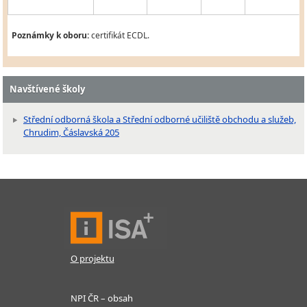
Poznámky k oboru:
certifikát ECDL.
Navštívené školy
Střední odborná škola a Střední odborné učiliště obchodu a služeb,
Chrudim, Čáslavská 205
O projektu
NPI ČR – obsah