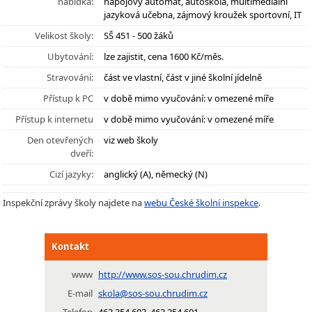
nabídka:
nápojový automat, autoškola, multimediální
jazyková učebna, zájmový kroužek sportovní, IT
Velikost školy:
SŠ 451 - 500 žáků
Ubytování:
lze zajistit, cena 1600 Kč/měs.
Stravování:
část ve vlastní, část v jiné školní jídelně
Přístup k PC
v době mimo vyučování: v omezené míře
Přístup k internetu
v době mimo vyučování: v omezené míře
Den otevřených
viz web školy
dveří:
Cizí jazyky:
anglický (A), německý (N)
Inspekční zprávy školy najdete na
webu České školní inspekce
.
Kontakt
www
http://www.sos-sou.chrudim.cz
E-mail
skola@sos-sou.chrudim.cz