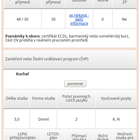
zkouška
školné
přijmout
přijmout
ZP
se nekoná -
48 / 30
30
další
0
Ne
informace
Poznámky k oboru:
certifikát ECDL, barmanský nebo someliérský kurz,
část OV probíhá v reálném pracovním prostředí.
Zaměření nebo Školní vzdělávací program (ŠVP)
Kuchař
porovnat
Počet povinných
Délka studia
Forma studia
Vyučované jazyky
cizích jazyků
3,0
Denní
2
A, N
LONI:
LETOS:
Možnost
Přijímací
Roční
přihlášení/plán
plán
studia pro
zkouška
školné