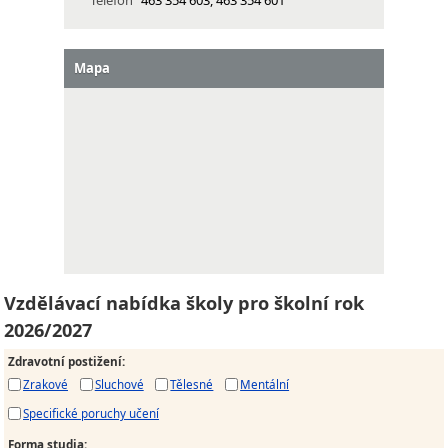
Telefon
463 354 603, 463 354 601
Mapa
Vzdělávací nabídka školy pro školní rok
2026/2027
Zdravotní postižení
:
Zrakové
Sluchové
Tělesné
Mentální
Specifické poruchy učení
Forma studia
: