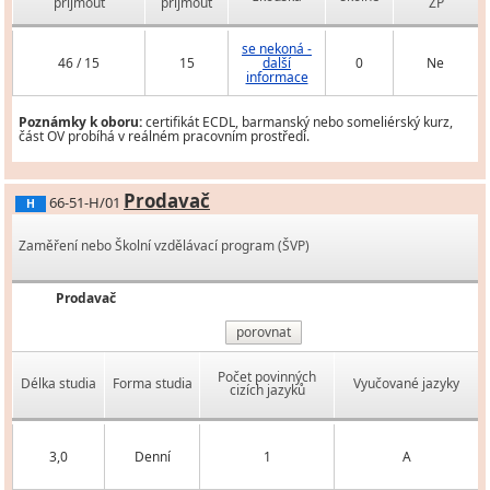
přijmout
přijmout
ZP
se nekoná -
46 / 15
15
další
0
Ne
informace
Poznámky k oboru:
certifikát ECDL, barmanský nebo someliérský kurz,
část OV probíhá v reálném pracovním prostředí.
Prodavač
66-51-H/01
H
Zaměření nebo Školní vzdělávací program (ŠVP)
Prodavač
porovnat
Počet povinných
Délka studia
Forma studia
Vyučované jazyky
cizích jazyků
3,0
Denní
1
A