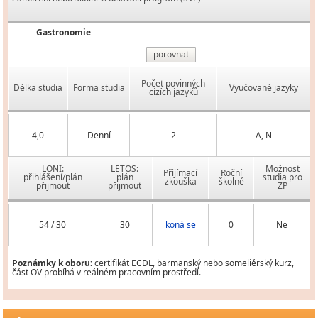
Gastronomie
porovnat
Počet povinných
Délka studia
Forma studia
Vyučované jazyky
cizích jazyků
4,0
Denní
2
A, N
LONI:
LETOS:
Možnost
Přijímací
Roční
přihlášení/plán
plán
studia pro
zkouška
školné
přijmout
přijmout
ZP
54 / 30
30
koná se
0
Ne
Poznámky k oboru:
certifikát ECDL, barmanský nebo someliérský kurz,
část OV probíhá v reálném pracovním prostředí.