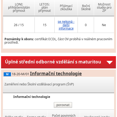
LONI:
LETOS:
Možnost
Přijímací
Roční
přihlášení/plán
plán
studia pro
zkouška
školné
přijmout
přijmout
ZP
se nekoná -
26 / 15
15
další
0
Ne
informace
Poznámky k oboru:
certifikát ECDL, část OV probíhá v reálném pracovním
prostředí.
Úplné střední odborné vzdělání s maturitou
Informační technologie
18-20-M/01
M
Zaměření nebo Školní vzdělávací program (ŠVP)
Informační technologie
porovnat
Počet povinných