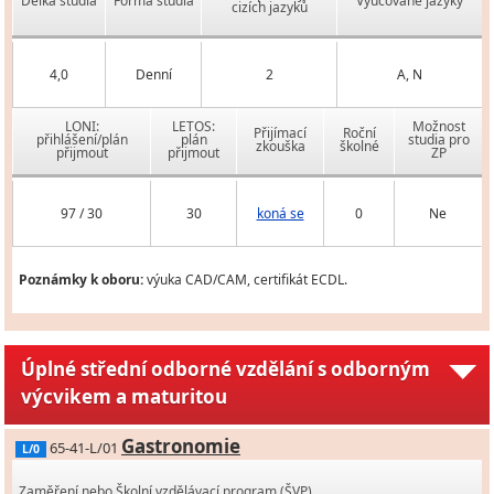
Délka studia
Forma studia
Vyučované jazyky
cizích jazyků
4,0
Denní
2
A, N
LONI:
LETOS:
Možnost
Přijímací
Roční
přihlášení/plán
plán
studia pro
zkouška
školné
přijmout
přijmout
ZP
97 / 30
30
koná se
0
Ne
Poznámky k oboru:
výuka CAD/CAM, certifikát ECDL.
Úplné střední odborné vzdělání s odborným
výcvikem a maturitou
Gastronomie
65-41-L/01
L/0
Zaměření nebo Školní vzdělávací program (ŠVP)