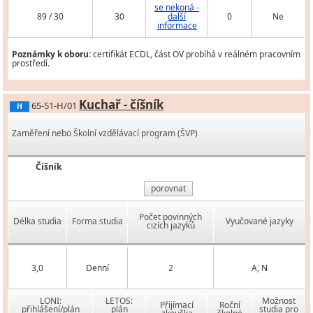
se nekoná -
89 / 30
30
další
0
Ne
informace
Poznámky k oboru:
certifikát ECDL, část OV probíhá v reálném pracovním
prostředí.
Kuchař - číšník
65-51-H/01
H
Zaměření nebo Školní vzdělávací program (ŠVP)
Číšník
porovnat
Počet povinných
Délka studia
Forma studia
Vyučované jazyky
cizích jazyků
3,0
Denní
2
A, N
LONI:
LETOS:
Možnost
Přijímací
Roční
přihlášení/plán
plán
studia pro