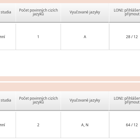
Počet povinných cizích
LONI: přihlášen
studia
Vyučované jazyky
jazyků
přijmout
nní
1
A
28 / 12
Počet povinných cizích
LONI: přihlášen
studia
Vyučované jazyky
jazyků
přijmout
nní
2
A, N
64 / 12