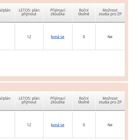
í/plán
LETOS: plán
Přijímací
Roční
Možnost
přijmout
zkouška
školné
studia pro ZP
12
koná se
0
Ne
í/plán
LETOS: plán
Přijímací
Roční
Možnost
přijmout
zkouška
školné
studia pro ZP
12
koná se
0
Ne