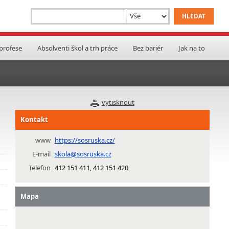
 profese
Absolventi škol a trh práce
Bez bariér
Jak na to
vytisknout
Kontakt
www
https://sosruska.cz/
E-mail
skola@sosruska.cz
Telefon
412 151 411, 412 151 420
Mapa