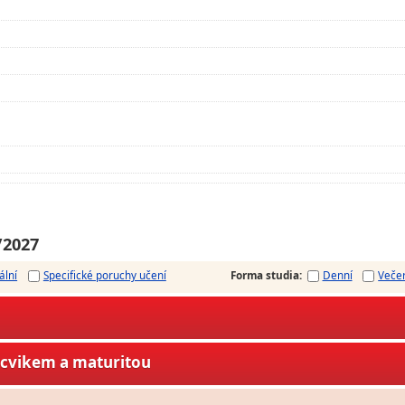
/2027
ální
Specifické poruchy učení
Forma studia
:
Denní
Veče
ýcvikem a maturitou