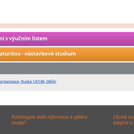
ní s výučním listem
aturitou - nástavbové studium
 organizace, Ruská 147/46, Děčín
Potřebujete další informace k výběru
Chcete na
studia?
údajích o