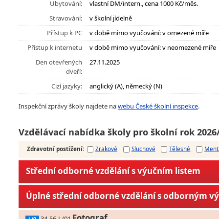
Ubytování:
vlastní DM/intern., cena 1000 Kč/měs.
Stravování:
v školní jídelně
Přístup k PC
v době mimo vyučování: v omezené míře
Přístup k internetu
v době mimo vyučování: v neomezené míře
Den otevřených
27.11.2025
dveří:
Cizí jazyky:
anglický (A), německý (N)
Inspekční zprávy školy najdete na
webu České školní inspekce
.
Vzdělávací nabídka školy pro školní rok 2026
Zdravotní postižení
:
Zrakové
Sluchové
Tělesné
Ment
Střední odborné vzdělání s výučním listem
Úplné střední odborné vzdělání s odborným v
Fotograf
34-56-L/01