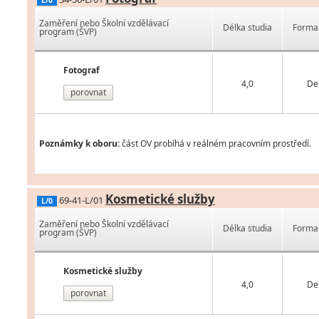
L/0
Zaměření nebo Školní vzdělávací
Délka studia
Forma 
program (ŠVP)
Fotograf
4,0
De
porovnat
Poznámky k oboru:
část OV probíhá v reálném pracovním prostředí.
Kosmetické služby
69-41-L/01
L/0
Zaměření nebo Školní vzdělávací
Délka studia
Forma 
program (ŠVP)
Kosmetické služby
4,0
De
porovnat