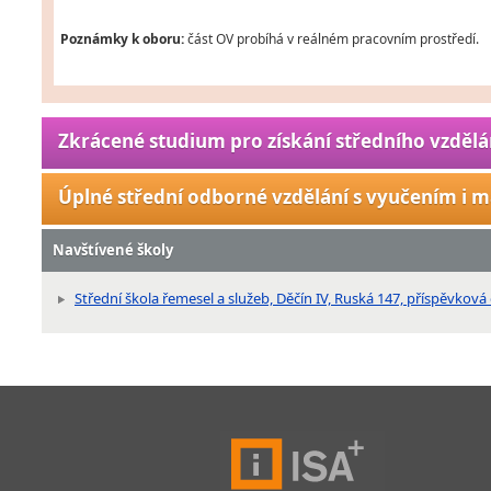
Poznámky k oboru:
část OV probíhá v reálném pracovním prostředí.
Zkrácené studium pro získání středního vzdělá
Úplné střední odborné vzdělání s vyučením i m
Navštívené školy
Střední škola řemesel a služeb, Děčín IV, Ruská 147, příspěvková