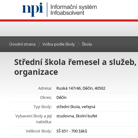
Úvodní strana
Volba podle školy
Škola
Střední škola řemesel a služeb,
organizace
Adresa:
Ruská 147/46, Děčín, 40502
Okres:
Děčín
Typ školy:
střední škola, veřejná
Vybavení školy a její
studovna, školní bufet
nabídka:
Velikost školy:
SŠ 651 - 700 žáků