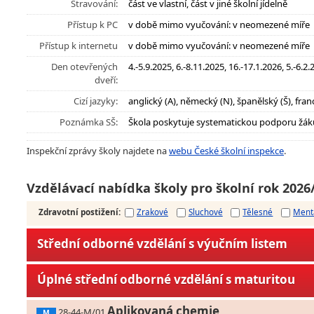
Stravování:
část ve vlastní, část v jiné školní jídelně
Přístup k PC
v době mimo vyučování: v neomezené míře
Přístup k internetu
v době mimo vyučování: v neomezené míře
Den otevřených
4.-5.9.2025, 6.-8.11.2025, 16.-17.1.2026, 5.-6.2
dveří:
Cizí jazyky:
anglický (A), německý (N), španělský (Š), fran
Poznámka SŠ:
Škola poskytuje systematickou podporu žák
Inspekční zprávy školy najdete na
webu České školní inspekce
.
Vzdělávací nabídka školy pro školní rok 2026
Zdravotní postižení
:
Zrakové
Sluchové
Tělesné
Ment
Střední odborné vzdělání s výučním listem
Úplné střední odborné vzdělání s maturitou
Aplikovaná chemie
28-44-M/01
M