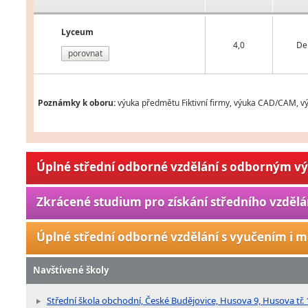
Lyceum
4,0
De
porovnat
Poznámky k oboru:
výuka předmětu Fiktivní firmy, výuka CAD/CAM, vý
Úplné střední odborné vzdělání s odborným v
Zkrácené studium pro získání středního vzdělá
Úplné střední odborné vzdělání s vyučením i m
Navštívené školy
Střední škola obchodní, České Budějovice, Husova 9, Husova tř.