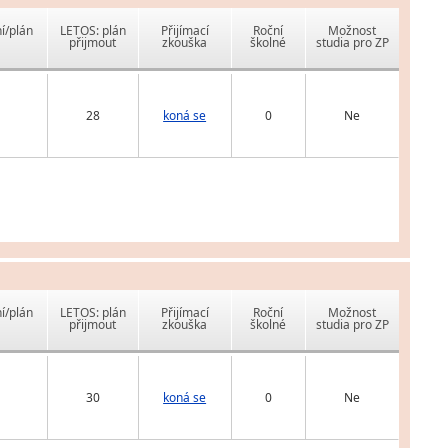
í/plán
LETOS: plán
Přijímací
Roční
Možnost
přijmout
zkouška
školné
studia pro ZP
28
koná se
0
Ne
í/plán
LETOS: plán
Přijímací
Roční
Možnost
přijmout
zkouška
školné
studia pro ZP
30
koná se
0
Ne