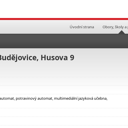
Úvodní strana
Obory, školy a
Budějovice, Husova 9
ý automat, potravinový automat, multimediální jazyková učebna,