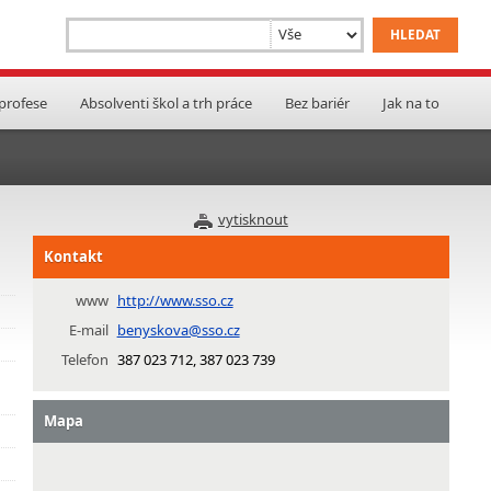
 profese
Absolventi škol a trh práce
Bez bariér
Jak na to
vytisknout
Kontakt
www
http://www.sso.cz
E-mail
benyskova@sso.cz
Telefon
387 023 712, 387 023 739
Mapa