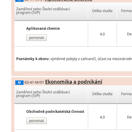
Zaměření nebo Školní vzdělávací
Délka studia
Forma 
program (ŠVP)
Aplikovaná chemie
4,0
De
porovnat
Poznámky k oboru:
výměnné pobyty v zahraničí, účast na mezinárodní
Ekonomika a podnikání
63-41-M/01
M
Zaměření nebo Školní vzdělávací
Délka studia
Forma 
program (ŠVP)
Obchodně podnikatelská činnost
4,0
De
porovnat