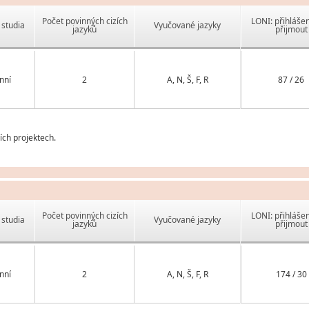
Počet povinných cizích
LONI: přihlášen
studia
Vyučované jazyky
jazyků
přijmout
nní
2
A, N, Š, F, R
87 / 26
ch projektech.
Počet povinných cizích
LONI: přihlášen
studia
Vyučované jazyky
jazyků
přijmout
nní
2
A, N, Š, F, R
174 / 30