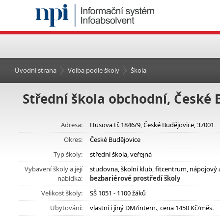
Úvodní strana
Volba podle školy
Škola
Střední škola obchodní, České 
Adresa:
Husova tř. 1846/9, České Budějovice, 37001
Okres:
České Budějovice
Typ školy:
střední škola, veřejná
Vybavení školy a její
studovna, školní klub, fitcentrum, nápojov
nabídka:
bezbariérové prostředí školy
Velikost školy:
SŠ 1051 - 1100 žáků
Ubytování:
vlastní i jiný DM/intern., cena 1450 Kč/měs.