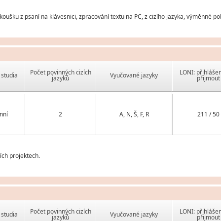
zkoušku z psaní na klávesnici, zpracování textu na PC, z cizího jazyka, výměnné p
Počet povinných cizích
LONI: přihlášen
studia
Vyučované jazyky
jazyků
přijmout
nní
2
A, N, Š, F, R
211 / 50
ch projektech.
Počet povinných cizích
LONI: přihlášen
studia
Vyučované jazyky
jazyků
přijmout