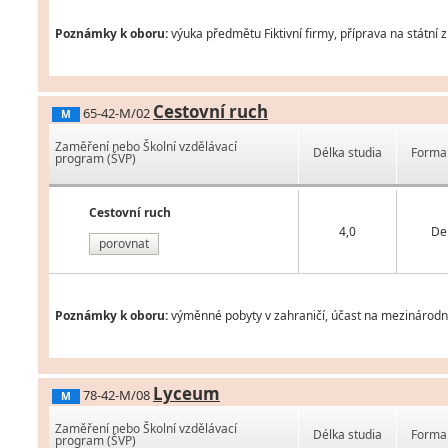
Poznámky k oboru:
výuka předmětu Fiktivní firmy, příprava na státní 
Cestovní ruch
65-42-M/02
M
Zaměření nebo Školní vzdělávací
Délka studia
Forma 
program (ŠVP)
Cestovní ruch
4,0
De
porovnat
Poznámky k oboru:
výměnné pobyty v zahraničí, účast na mezinárodní
Lyceum
78-42-M/08
M
Zaměření nebo Školní vzdělávací
Délka studia
Forma 
program (ŠVP)