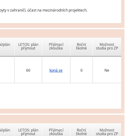
obyty v zahraničí, účast na mezinárodních projektech.
í/plán
LETOS: plán
Přijímací
Roční
Možnost
přijmout
zkouška
školné
studia pro ZP
60
koná se
0
Ne
í/plán
LETOS: plán
Přijímací
Roční
Možnost
přijmout
zkouška
školné
studia pro ZP