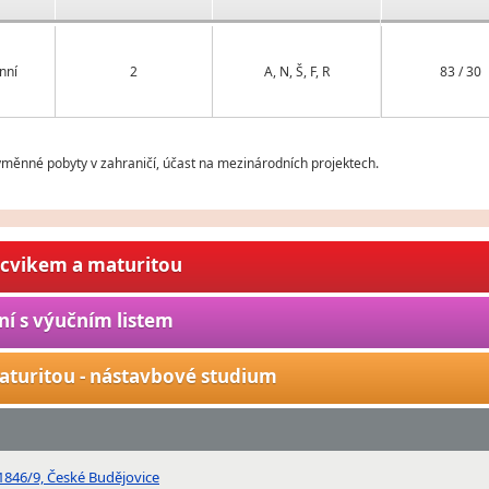
nní
2
A, N, Š, F, R
83 / 30
měnné pobyty v zahraničí, účast na mezinárodních projektech.
ýcvikem a maturitou
ní s výučním listem
aturitou - nástavbové studium
 1846/9, České Budějovice