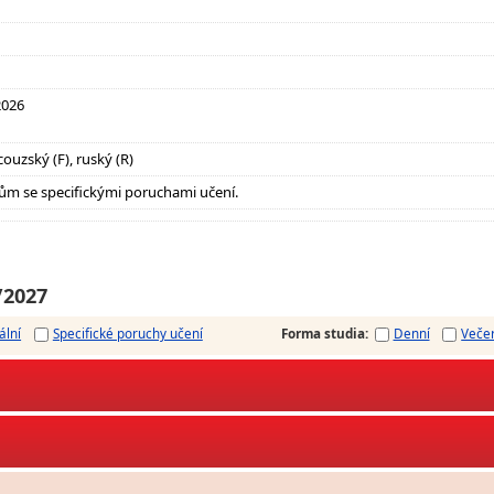
.2026
couzský (F), ruský (R)
ům se specifickými poruchami učení.
/2027
ální
Specifické poruchy učení
Forma studia
:
Denní
Veče