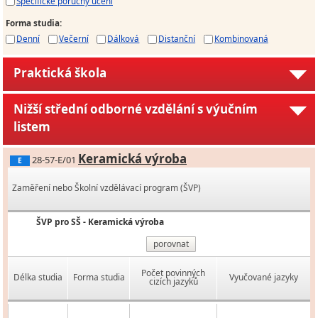
Specifické poruchy učení
Forma studia
:
Denní
Večerní
Dálková
Distanční
Kombinovaná
Praktická škola
Nižší střední odborné vzdělání s výučním
listem
Keramická výroba
28-57-E/01
E
Zaměření nebo Školní vzdělávací program (ŠVP)
ŠVP pro SŠ - Keramická výroba
porovnat
Počet povinných
Délka studia
Forma studia
Vyučované jazyky
cizích jazyků