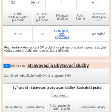
3,0
Denní
1
A
LONI:
LETOS:
Možnost
Přijímací
Roční
přihlášení/plán
plán
studia pro
zkouška
školné
přijmout
přijmout
ZP
se nekoná -
9 / 12
12
další
0
Mentálně
informace
Poznámky k oboru:
část OV probíhá v reálném pracovním prostředí, část
výuky oborů probíhá mimo obec, kde sídlí škola.
Stravovací a ubytovací služby
65-51-E/01
E
Zaměření nebo Školní vzdělávací program (ŠVP)
ŠVP pro SŠ - Stravovací a ubytovací služby (Kuchařské práce)
porovnat
Počet povinných
Délka studia
Forma studia
Vyučované jazyky
cizích jazyků