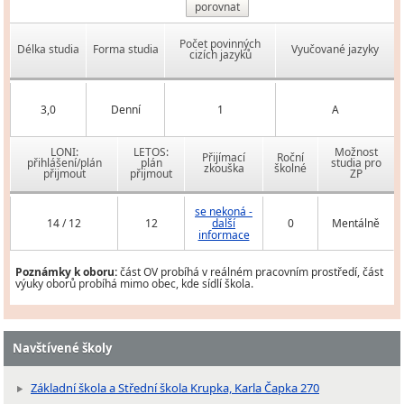
porovnat
Počet povinných
Délka studia
Forma studia
Vyučované jazyky
cizích jazyků
3,0
Denní
1
A
LONI:
LETOS:
Možnost
Přijímací
Roční
přihlášení/plán
plán
studia pro
zkouška
školné
přijmout
přijmout
ZP
se nekoná -
14 / 12
12
další
0
Mentálně
informace
Poznámky k oboru:
část OV probíhá v reálném pracovním prostředí, část
výuky oborů probíhá mimo obec, kde sídlí škola.
Navštívené školy
Základní škola a Střední škola Krupka, Karla Čapka 270