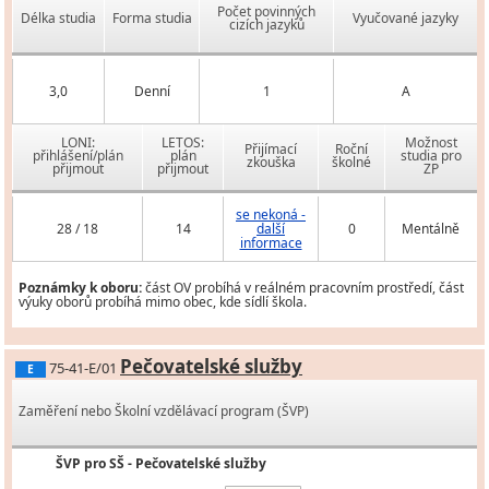
Počet povinných
Délka studia
Forma studia
Vyučované jazyky
cizích jazyků
3,0
Denní
1
A
LONI:
LETOS:
Možnost
Přijímací
Roční
přihlášení/plán
plán
studia pro
zkouška
školné
přijmout
přijmout
ZP
se nekoná -
28 / 18
14
další
0
Mentálně
informace
Poznámky k oboru:
část OV probíhá v reálném pracovním prostředí, část
výuky oborů probíhá mimo obec, kde sídlí škola.
Pečovatelské služby
75-41-E/01
E
Zaměření nebo Školní vzdělávací program (ŠVP)
ŠVP pro SŠ - Pečovatelské služby