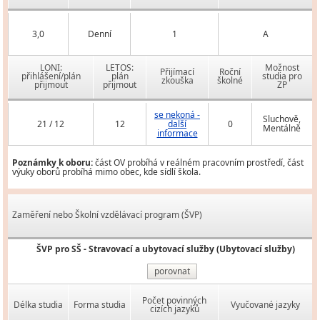
3,0
Denní
1
A
LONI:
LETOS:
Možnost
Přijímací
Roční
přihlášení/plán
plán
studia pro
zkouška
školné
přijmout
přijmout
ZP
se nekoná -
Sluchově,
21 / 12
12
další
0
Mentálně
informace
Poznámky k oboru:
část OV probíhá v reálném pracovním prostředí, část
výuky oborů probíhá mimo obec, kde sídlí škola.
Zaměření nebo Školní vzdělávací program (ŠVP)
ŠVP pro SŠ - Stravovací a ubytovací služby (Ubytovací služby)
porovnat
Počet povinných
Délka studia
Forma studia
Vyučované jazyky
cizích jazyků