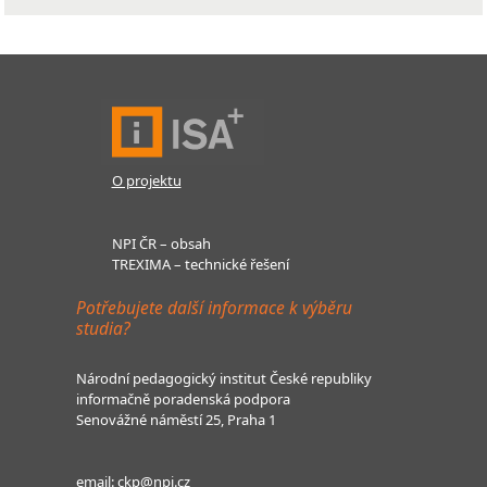
O projektu
NPI ČR – obsah
TREXIMA – technické řešení
Potřebujete další informace k výběru
studia?
Národní pedagogický institut České republiky
informačně poradenská podpora
Senovážné náměstí 25, Praha 1
email:
ckp@npi.cz