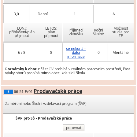
3,0
Denní
1
A
LONI:
LETOS:
Možnost
Přijímací
Roční
přihlášení/plán
plán
studia pro
zkouška
školné
přijmout
přijmout
ZP
se nekoná -
6 / 8
8
další
0
Mentálně
informace
Poznámky k oboru:
část OV probíhá v reálném pracovním prostředí, část
výuky oborů probíhá mimo obec, kde sídlí škola.
Prodavačské práce
66-51-E/01
E
Zaměření nebo Školní vzdělávací program (ŠVP)
ŠVP pro SŠ - Prodavačské práce
porovnat