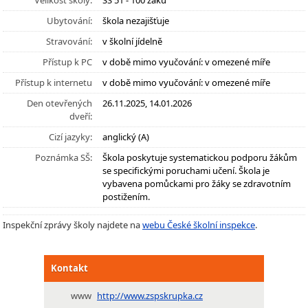
Velikost školy:
SŠ 51 - 100 žáků
Ubytování:
škola nezajišťuje
Stravování:
v školní jídelně
Přístup k PC
v době mimo vyučování: v omezené míře
Přístup k internetu
v době mimo vyučování: v omezené míře
Den otevřených
26.11.2025, 14.01.2026
dveří:
Cizí jazyky:
anglický (A)
Poznámka SŠ:
Škola poskytuje systematickou podporu žákům
se specifickými poruchami učení. Škola je
vybavena pomůckami pro žáky se zdravotním
postižením.
Inspekční zprávy školy najdete na
webu České školní inspekce
.
Kontakt
www
http://www.zspskrupka.cz