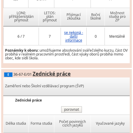
LONI:
LETOS:
Možnost
Přijímací
Roční
přihlášení/plán
plán
studia pro
zkouška
školné
přijmout
přijmout
ZP
se nekoná -
6 / 7
7
další
0
Mentálně
informace
Poznámky k oboru:
umožňujeme absolvování svářečského kurzu, část OV
probíhá v reálném pracovním prostředí, část výuky oborů probíhá mimo
obec, kde sídlí škola.
Zednické práce
36-67-E/01
E
Zaměření nebo Školní vzdělávací program (ŠVP)
Zednické práce
porovnat
Počet povinných
Délka studia
Forma studia
Vyučované jazyky
cizích jazyků