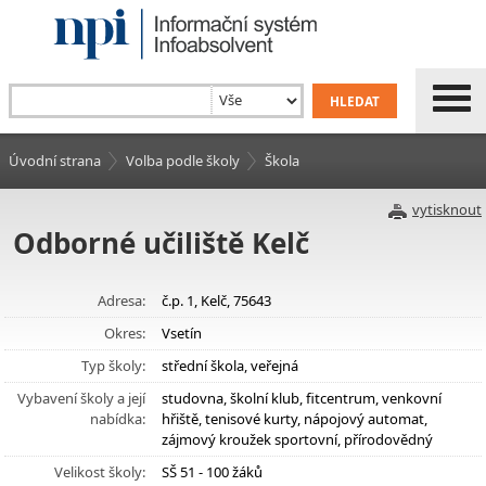
Úvodní strana
Volba podle školy
Škola
vytisknout
Odborné učiliště Kelč
Adresa:
č.p. 1, Kelč, 75643
Okres:
Vsetín
Typ školy:
střední škola, veřejná
Vybavení školy a její
studovna, školní klub, fitcentrum, venkovní
nabídka:
hřiště, tenisové kurty, nápojový automat,
zájmový kroužek sportovní, přírodovědný
Velikost školy:
SŠ 51 - 100 žáků