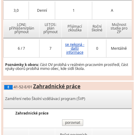
3,0
Denní
1
A
LONI:
LETOS:
Možnost
Přijímací
Roční
přihlášení/plán
plán
studia pro
zkouška
školné
přijmout
přijmout
ZP
se nekoná -
6 / 7
7
další
0
Mentálně
informace
Poznámky k oboru:
část OV probíhá v reálném pracovním prostředí, část
výuky oborů probíhá mimo obec, kde sídlí škola.
Zahradnické práce
41-52-E/01
E
Zaměření nebo Školní vzdělávací program (ŠVP)
Zahradnické práce
porovnat
Počet povinných