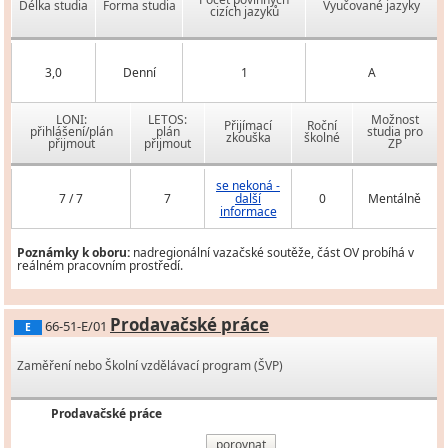
Délka studia
Forma studia
Vyučované jazyky
cizích jazyků
3,0
Denní
1
A
LONI:
LETOS:
Možnost
Přijímací
Roční
přihlášení/plán
plán
studia pro
zkouška
školné
přijmout
přijmout
ZP
se nekoná -
7 / 7
7
další
0
Mentálně
informace
Poznámky k oboru:
nadregionální vazačské soutěže, část OV probíhá v
reálném pracovním prostředí.
Prodavačské práce
66-51-E/01
E
Zaměření nebo Školní vzdělávací program (ŠVP)
Prodavačské práce
porovnat