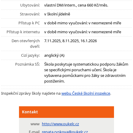
Ubytování:
vlastní DM/intern., cena 660 Kč/měs.
Stravování:
v školní jídelně
Přístup k PC
v době mimo vyučování: v neomezené míře
Přístup k internetu
v době mimo vyučování: v neomezené míře
Den otevřených
7.11.2025, 8.11.2025, 16.1.2026
dveří:
Cizí jazyky:
anglický (A)
Poznámka SŠ:
Škola poskytuje systematickou podporu žákům
se specifickými poruchami učení. Škola je
vybavena pomůckami pro žáky se zdravotním
postižením.
Inspekční zprávy školy najdete na
webu České školní inspekce
.
Kontakt
www
http://www.oukelc.cz
E-mail
renata.ryskova@oukelc.cz