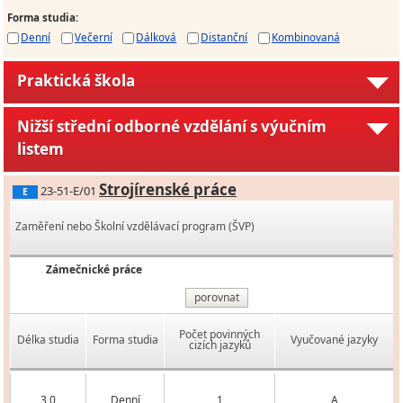
Forma studia
:
Denní
Večerní
Dálková
Distanční
Kombinovaná
Praktická škola
Nižší střední odborné vzdělání s výučním
listem
Strojírenské práce
23-51-E/01
E
Zaměření nebo Školní vzdělávací program (ŠVP)
Zámečnické práce
porovnat
Počet povinných
Délka studia
Forma studia
Vyučované jazyky
cizích jazyků
3,0
Denní
1
A