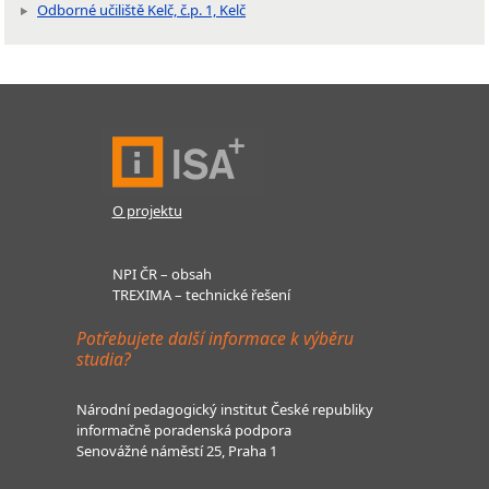
Odborné učiliště Kelč, č.p. 1, Kelč
O projektu
NPI ČR – obsah
TREXIMA – technické řešení
Potřebujete další informace k výběru
studia?
Národní pedagogický institut České republiky
informačně poradenská podpora
Senovážné náměstí 25, Praha 1