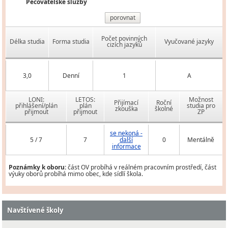
Pečovatelské služby
porovnat
Počet povinných
Délka studia
Forma studia
Vyučované jazyky
cizích jazyků
3,0
Denní
1
A
LONI:
LETOS:
Možnost
Přijímací
Roční
přihlášení/plán
plán
studia pro
zkouška
školné
přijmout
přijmout
ZP
se nekoná -
5 / 7
7
další
0
Mentálně
informace
Poznámky k oboru:
část OV probíhá v reálném pracovním prostředí, část
výuky oborů probíhá mimo obec, kde sídlí škola.
Navštívené školy