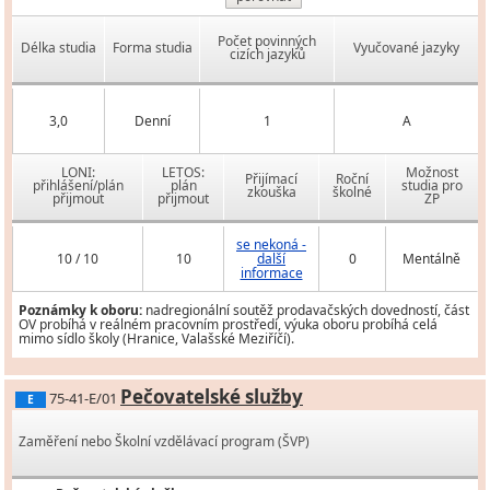
Počet povinných
Délka studia
Forma studia
Vyučované jazyky
cizích jazyků
3,0
Denní
1
A
LONI:
LETOS:
Možnost
Přijímací
Roční
přihlášení/plán
plán
studia pro
zkouška
školné
přijmout
přijmout
ZP
se nekoná -
10 / 10
10
další
0
Mentálně
informace
Poznámky k oboru:
nadregionální soutěž prodavačských dovedností, část
OV probíhá v reálném pracovním prostředí, výuka oboru probíhá celá
mimo sídlo školy (Hranice, Valašské Meziříčí).
Pečovatelské služby
75-41-E/01
E
Zaměření nebo Školní vzdělávací program (ŠVP)