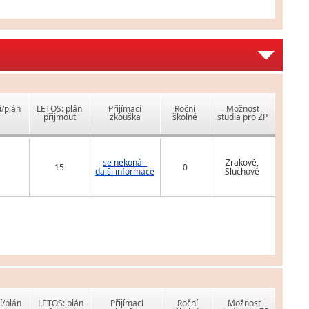
í/plán
LETOS: plán
Přijímací
Roční
Možnost
přijmout
zkouška
školné
studia pro ZP
se nekoná -
Zrakově,
15
0
další informace
Sluchově
í/plán
LETOS: plán
Přijímací
Roční
Možnost