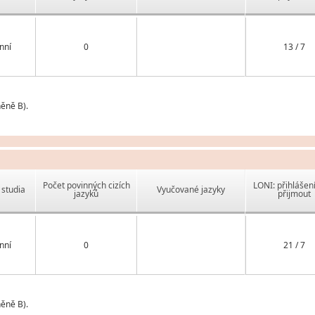
nní
0
13 / 7
ěně B).
Počet povinných cizích
LONI: přihlášen
studia
Vyučované jazyky
jazyků
přijmout
nní
0
21 / 7
ěně B).