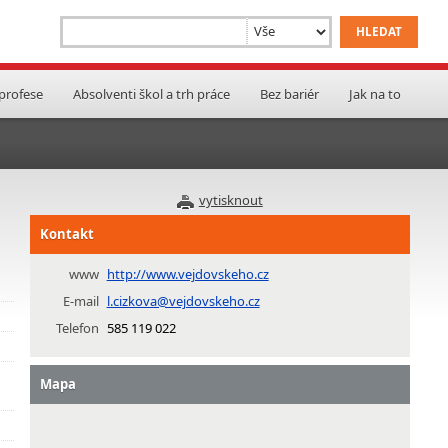
 profese
Absolventi škol a trh práce
Bez bariér
Jak na to
vytisknout
Kontakt
www
http://www.vejdovskeho.cz
E-mail
l.cizkova@vejdovskeho.cz
Telefon
585 119 022
Mapa