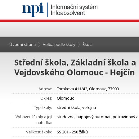
Úvodní strana
Volba podle školy
Škola
Střední škola, Základní škola a
Vejdovského Olomouc - Hejčín
Adresa:
Tomkova 411/42, Olomouc, 77900
Okres:
Olomouc
Typ školy:
střední škola, veřejná
Vybavení školy a její
studovna, nápojový automat, potravinový a
nabídka:
Velikost školy:
SŠ 201 - 250 žáků