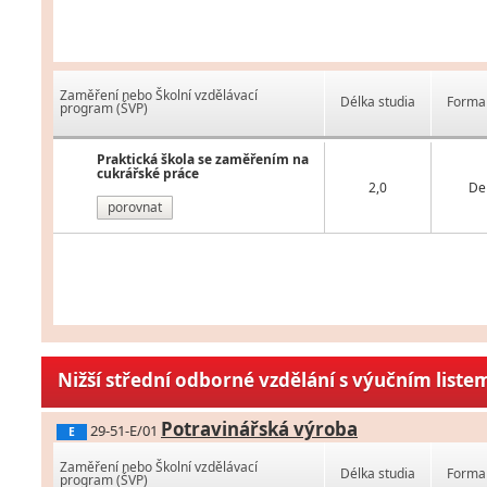
Zaměření nebo Školní vzdělávací
Délka studia
Forma 
program (ŠVP)
Praktická škola se zaměřením na
cukrářské práce
2,0
De
porovnat
Nižší střední odborné vzdělání s výučním liste
Potravinářská výroba
29-51-E/01
E
Zaměření nebo Školní vzdělávací
Délka studia
Forma 
program (ŠVP)