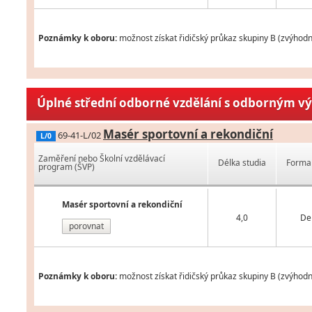
Poznámky k oboru:
možnost získat řidičský průkaz skupiny B (zvýhodn
Úplné střední odborné vzdělání s odborným v
Masér sportovní a rekondiční
69-41-L/02
L/0
Zaměření nebo Školní vzdělávací
Délka studia
Forma 
program (ŠVP)
Masér sportovní a rekondiční
4,0
De
porovnat
Poznámky k oboru:
možnost získat řidičský průkaz skupiny B (zvýhodn