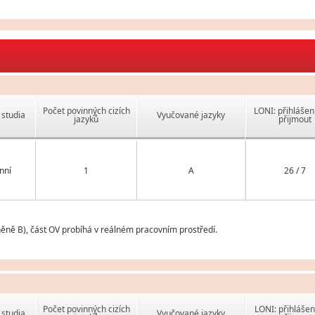
Počet povinných cizích
LONI: přihlášen
studia
Vyučované jazyky
jazyků
přijmout
nní
1
A
26 / 7
něně B), část OV probíhá v reálném pracovním prostředí.
Počet povinných cizích
LONI: přihlášen
studia
Vyučované jazyky