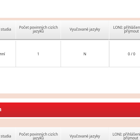
Počet povinných cizích
LONI: přihlášen
studia
Vyučované jazyky
jazyků
přijmout
nní
1
N
0 / 0
m
Počet povinných cizích
LONI: přihlášen
studia
Vyučované jazyky
jazyků
přijmout