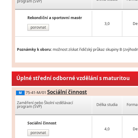
program (ŠVP)
Rekondiční a sportovní masér
3,0
De
porovnat
Poznámky k oboru:
možnost získat řidičský průkaz skupiny B (zvýhodn
Úplné střední odborné vzdělání s maturitou
Sociální činnost
75-41-M/01
M
Zaměření nebo Školní vzdělávací
Délka studia
Forma 
program (ŠVP)
Sociální činnost
4,0
De
porovnat