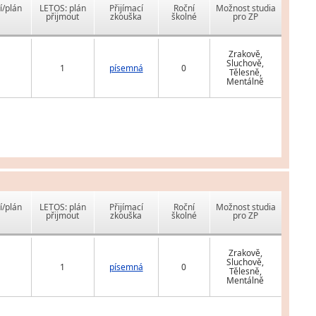
í/plán
LETOS: plán
Přijímací
Roční
Možnost studia
přijmout
zkouška
školné
pro ZP
Zrakově,
Sluchově,
1
písemná
0
Tělesně,
Mentálně
í/plán
LETOS: plán
Přijímací
Roční
Možnost studia
přijmout
zkouška
školné
pro ZP
Zrakově,
Sluchově,
1
písemná
0
Tělesně,
Mentálně