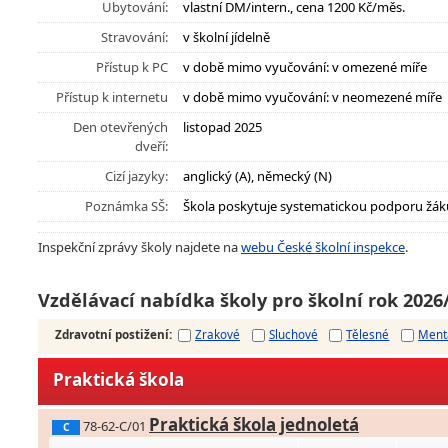
Ubytování:
vlastní DM/intern., cena 1200 Kč/měs.
Stravování:
v školní jídelně
Přístup k PC
v době mimo vyučování: v omezené míře
Přístup k internetu
v době mimo vyučování: v neomezené míře
Den otevřených
listopad 2025
dveří:
Cizí jazyky:
anglický (A), německý (N)
Poznámka SŠ:
Škola poskytuje systematickou podporu žák
Inspekční zprávy školy najdete na
webu České školní inspekce
.
Vzdělávací nabídka školy pro školní rok 2026
Zdravotní postižení
:
Zrakové
Sluchové
Tělesné
Ment
Praktická škola
Praktická škola jednoletá
78-62-C/01
C