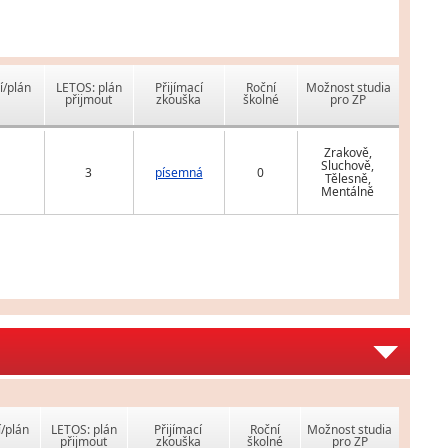
í/plán
LETOS: plán
Přijímací
Roční
Možnost studia
přijmout
zkouška
školné
pro ZP
Zrakově,
Sluchově,
3
písemná
0
Tělesně,
Mentálně
í/plán
LETOS: plán
Přijímací
Roční
Možnost studia
přijmout
zkouška
školné
pro ZP