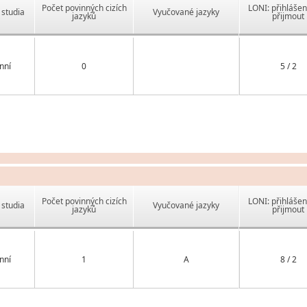
Počet povinných cizích
LONI: přihlášen
studia
Vyučované jazyky
jazyků
přijmout
nní
0
5 / 2
Počet povinných cizích
LONI: přihlášen
studia
Vyučované jazyky
jazyků
přijmout
nní
1
A
8 / 2