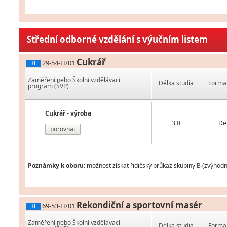
Střední odborné vzdělání s výučním listem
Cukrář
29-54-H/01
H
Zaměření nebo Školní vzdělávací
Délka studia
Forma 
program (ŠVP)
Cukrář - výroba
3,0
De
porovnat
Poznámky k oboru:
možnost získat řidičský průkaz skupiny B (zvýhod
Rekondiční a sportovní masér
69-53-H/01
H
Zaměření nebo Školní vzdělávací
Délka studia
Forma 