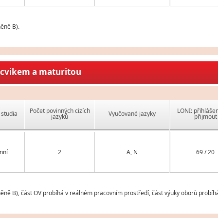
ěně B).
ýcvikem a maturitou
Počet povinných cizích
LONI: přihlášen
studia
Vyučované jazyky
jazyků
přijmout
nní
2
A, N
69 / 20
ěně B), část OV probíhá v reálném pracovním prostředí, část výuky oborů probíhá