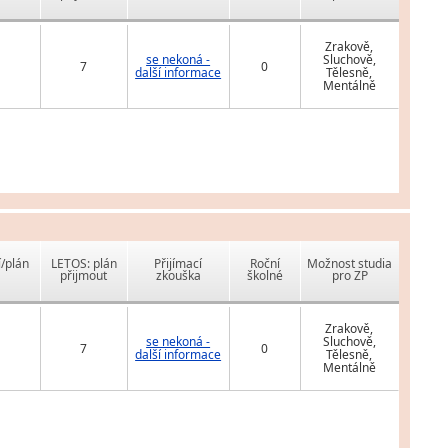
Zrakově,
se nekoná -
Sluchově,
7
0
další informace
Tělesně,
Mentálně
í/plán
LETOS: plán
Přijímací
Roční
Možnost studia
přijmout
zkouška
školné
pro ZP
Zrakově,
se nekoná -
Sluchově,
7
0
další informace
Tělesně,
Mentálně