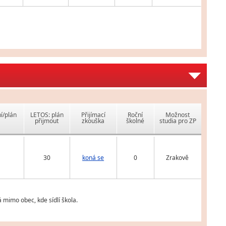
í/plán
LETOS: plán
Přijímací
Roční
Možnost
přijmout
zkouška
školné
studia pro ZP
30
koná se
0
Zrakově
 mimo obec, kde sídlí škola.