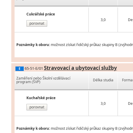
Cukrářské práce
3,0
De
porovnat
Poznámky k oboru:
možnost získat řidičský průkaz skupiny B (zvýhodn
Stravovací a ubytovací služby
65-51-E/01
E
Zaměření nebo Školní vzdělávací
Délka studia
Forma 
program (ŠVP)
Kuchařské práce
3,0
De
porovnat
Poznámky k oboru:
možnost získat řidičský průkaz skupiny B (zvýhodn