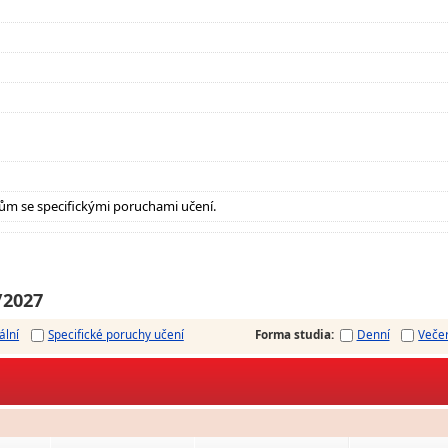
ům se specifickými poruchami učení.
/2027
ální
Specifické poruchy učení
Forma studia
:
Denní
Veče