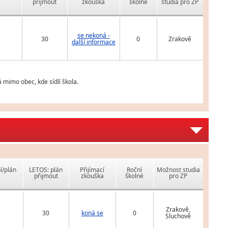
přijmout
zkouška
školné
studia pro ZP
se nekoná -
30
0
Zrakově
další informace
 mimo obec, kde sídlí škola.
í/plán
LETOS: plán
Přijímací
Roční
Možnost studia
přijmout
zkouška
školné
pro ZP
Zrakově,
30
koná se
0
Sluchově