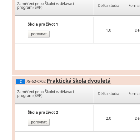
Zaměření nebo Školní vzdělávací
Délka studia
Forma 
program (ŠVP)
Škola pro život 1
1,0
De
porovnat
Praktická škola dvouletá
78-62-C/02
C
Zaměření nebo Školní vzdělávací
Délka studia
Forma 
program (ŠVP)
Škola pro život 2
2,0
De
porovnat