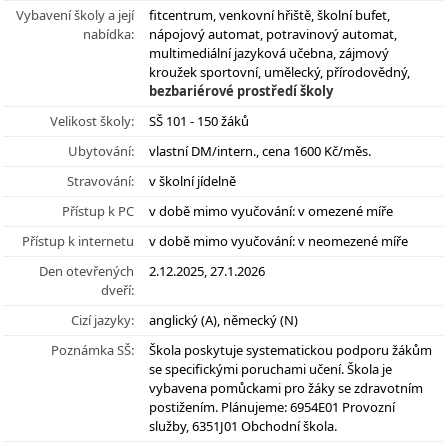
Vybavení školy a její
fitcentrum, venkovní hřiště, školní bufet,
nabídka:
nápojový automat, potravinový automat,
multimediální jazyková učebna, zájmový
kroužek sportovní, umělecký, přírodovědný,
bezbariérové prostředí školy
Velikost školy:
SŠ 101 - 150 žáků
Ubytování:
vlastní DM/intern., cena 1600 Kč/měs.
Stravování:
v školní jídelně
Přístup k PC
v době mimo vyučování: v omezené míře
Přístup k internetu
v době mimo vyučování: v neomezené míře
Den otevřených
2.12.2025, 27.1.2026
dveří:
Cizí jazyky:
anglický (A), německý (N)
Poznámka SŠ:
Škola poskytuje systematickou podporu žákům
se specifickými poruchami učení. Škola je
vybavena pomůckami pro žáky se zdravotním
postižením. Plánujeme: 6954E01 Provozní
služby, 6351J01 Obchodní škola.