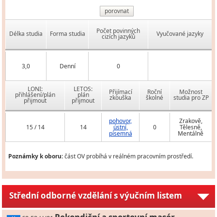
porovnat
Počet povinných
Délka studia
Forma studia
Vyučované jazyky
cizích jazyků
3,0
Denní
0
LONI:
LETOS:
Přijímací
Roční
Možnost
přihlášení/plán
plán
zkouška
školné
studia pro ZP
přijmout
přijmout
pohovor,
Zrakově,
15 / 14
14
ústní,
0
Tělesně,
písemná
Mentálně
Poznámky k oboru:
část OV probíhá v reálném pracovním prostředí.
Střední odborné vzdělání s výučním listem