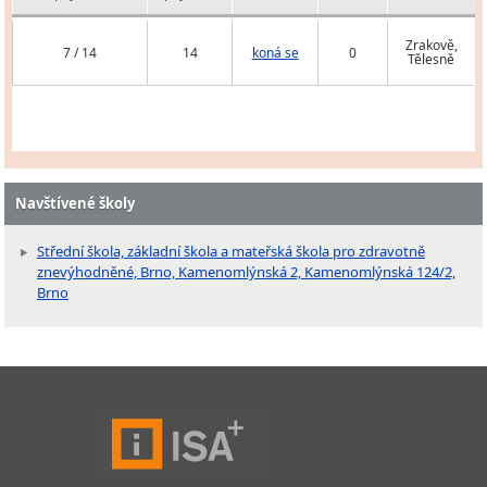
Zrakově,
7 / 14
14
koná se
0
Tělesně
Navštívené školy
Střední škola, základní škola a mateřská škola pro zdravotně
znevýhodněné, Brno, Kamenomlýnská 2, Kamenomlýnská 124/2,
Brno