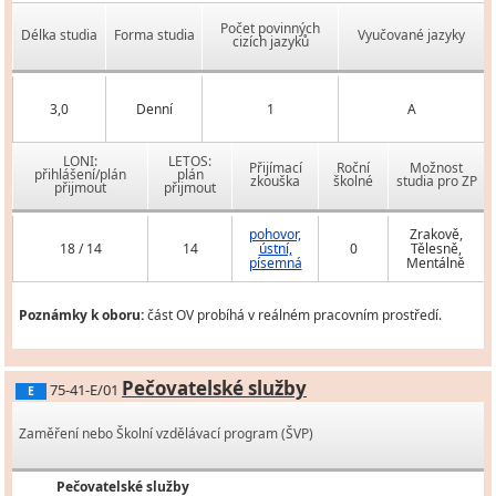
Počet povinných
Délka studia
Forma studia
Vyučované jazyky
cizích jazyků
3,0
Denní
1
A
LONI:
LETOS:
Přijímací
Roční
Možnost
přihlášení/plán
plán
zkouška
školné
studia pro ZP
přijmout
přijmout
pohovor,
Zrakově,
18 / 14
14
ústní,
0
Tělesně,
písemná
Mentálně
Poznámky k oboru:
část OV probíhá v reálném pracovním prostředí.
Pečovatelské služby
75-41-E/01
E
Zaměření nebo Školní vzdělávací program (ŠVP)
Pečovatelské služby