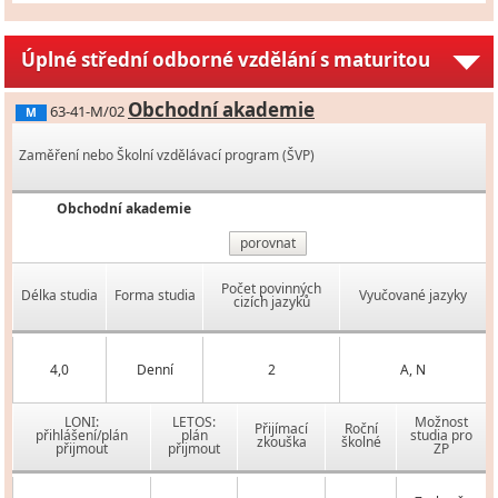
Úplné střední odborné vzdělání s maturitou
Obchodní akademie
63-41-M/02
M
Zaměření nebo Školní vzdělávací program (ŠVP)
Obchodní akademie
porovnat
Počet povinných
Délka studia
Forma studia
Vyučované jazyky
cizích jazyků
4,0
Denní
2
A, N
LONI:
LETOS:
Možnost
Přijímací
Roční
přihlášení/plán
plán
studia pro
zkouška
školné
přijmout
přijmout
ZP