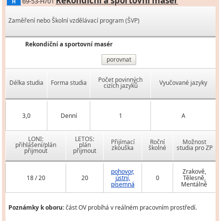
Rekondiční a sportovní masér
69-53-H/01
H
Zaměření nebo Školní vzdělávací program (ŠVP)
Rekondiční a sportovní masér
porovnat
Počet povinných
Délka studia
Forma studia
Vyučované jazyky
cizích jazyků
3,0
Denní
1
A
LONI:
LETOS:
Přijímací
Roční
Možnost
přihlášení/plán
plán
zkouška
školné
studia pro ZP
přijmout
přijmout
pohovor,
Zrakově,
18 / 20
20
ústní,
0
Tělesně,
písemná
Mentálně
Poznámky k oboru:
část OV probíhá v reálném pracovním prostředí.