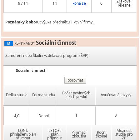
Zrakově,
9 / 14
14
koná se
0
Tělesně
Poznámky k oboru:
výuka předmětu Fiktivní firmy.
Sociální činnost
75-41-M/01
M
Zaměření nebo Školní vzdělávací program (ŠVP)
Sociální činnost
porovnat
Počet povinných
Délka studia
Forma studia
Vyučované jazyky
cizích jazyků
4,0
Denní
1
A
LONI:
LETOS:
Možnost
Přijímací
Roční
přihlášení/plán
plán
studia pro
zkouška
školné
přijmout
přijmout
ZP