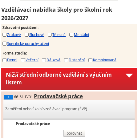
Vzdělávací nabídka školy pro školní rok
2026/2027
Zdravotní postižení
:
Zrakové
Sluchové
Tělesné
Mentální
Specifické poruchy učení
Forma studia
:
Denní
Večerní
Dálková
Distanční
Kombinovaná
Nižší střední odborné vzdělání s výučním
listem
Prodavačské práce
66-51-E/01
E
Zaměření nebo Školní vzdělávací program (ŠVP)
Prodavačské práce
porovnat