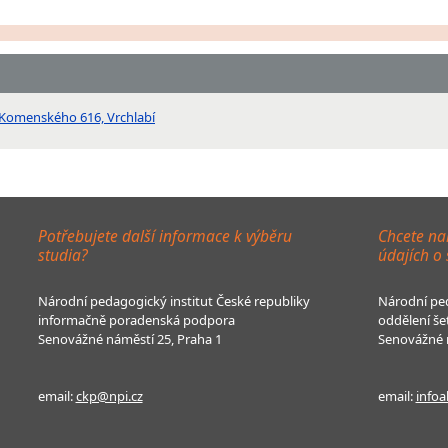
í, Komenského 616, Vrchlabí
Potřebujete další informace k výběru
Chcete na
studia?
údajích o
Národní pedagogický institut České republiky
Národní ped
informačně poradenská podpora
oddělení še
Senovážné náměstí 25, Praha 1
Senovážné n
email:
ckp@npi.cz
email:
infoa