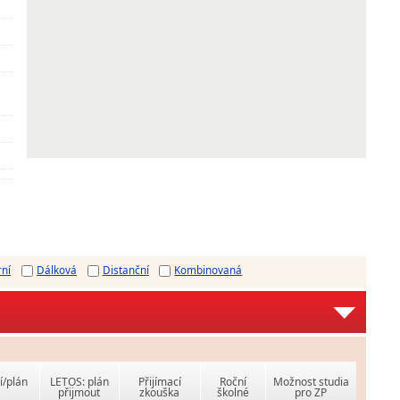
rní
Dálková
Distanční
Kombinovaná
í/plán
LETOS: plán
Přijímací
Roční
Možnost studia
přijmout
zkouška
školné
pro ZP