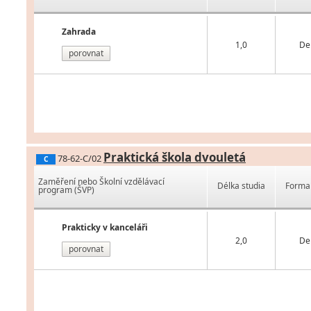
Zahrada
1,0
De
porovnat
Praktická škola dvouletá
78-62-C/02
C
Zaměření nebo Školní vzdělávací
Délka studia
Forma 
program (ŠVP)
Prakticky v kanceláři
2,0
De
porovnat