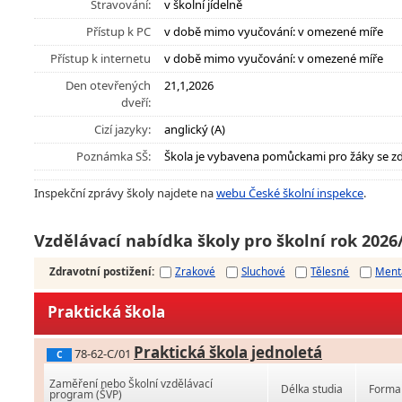
Stravování:
v školní jídelně
Přístup k PC
v době mimo vyučování: v omezené míře
Přístup k internetu
v době mimo vyučování: v omezené míře
Den otevřených
21,1,2026
dveří:
Cizí jazyky:
anglický (A)
Poznámka SŠ:
Škola je vybavena pomůckami pro žáky se z
Inspekční zprávy školy najdete na
webu České školní inspekce
.
Vzdělávací nabídka školy pro školní rok 2026
Zdravotní postižení
:
Zrakové
Sluchové
Tělesné
Ment
Praktická škola
Praktická škola jednoletá
78-62-C/01
C
Zaměření nebo Školní vzdělávací
Délka studia
Forma 
program (ŠVP)