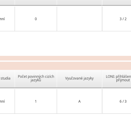
nní
0
3 / 2
Počet povinných cizích
LONI: přihlášen
studia
Vyučované jazyky
jazyků
přijmout
nní
1
A
6 / 3