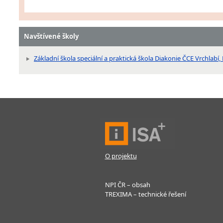
Navštívené školy
Základní škola speciální a praktická škola Diakonie ČCE Vrchlab
O projektu
NPI ČR – obsah
TREXIMA – technické řešení