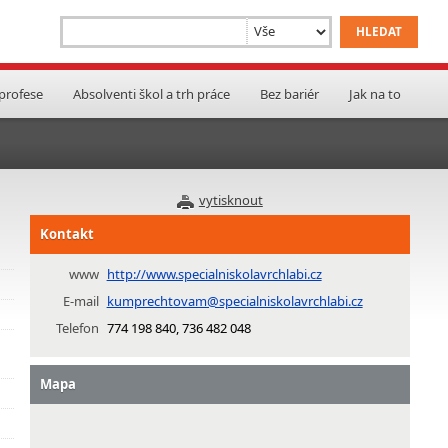
 profese
Absolventi škol a trh práce
Bez bariér
Jak na to
vytisknout
Kontakt
www
http://www.specialniskolavrchlabi.cz
E-mail
kumprechtovam@specialniskolavrchlabi.cz
Telefon
774 198 840, 736 482 048
Mapa