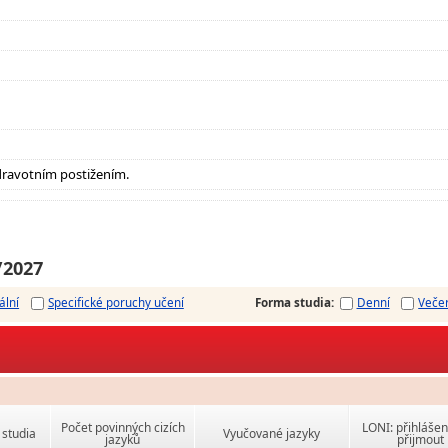
dravotním postižením.
/2027
ální
Specifické poruchy učení
Forma studia
:
Denní
Veče
Počet povinných cizích
LONI: přihlášen
studia
Vyučované jazyky
jazyků
přijmout