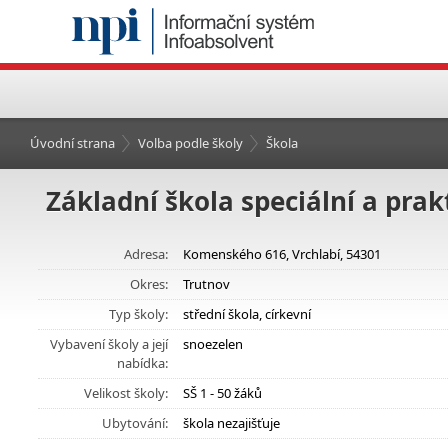
Úvodní strana
Volba podle školy
Škola
Základní škola speciální a prak
Adresa:
Komenského 616, Vrchlabí, 54301
Okres:
Trutnov
Typ školy:
střední škola, církevní
Vybavení školy a její
snoezelen
nabídka:
Velikost školy:
SŠ 1 - 50 žáků
Ubytování:
škola nezajišťuje