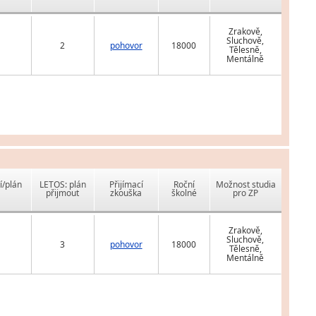
Zrakově,
Sluchově,
2
pohovor
18000
Tělesně,
Mentálně
í/plán
LETOS: plán
Přijímací
Roční
Možnost studia
přijmout
zkouška
školné
pro ZP
Zrakově,
Sluchově,
3
pohovor
18000
Tělesně,
Mentálně