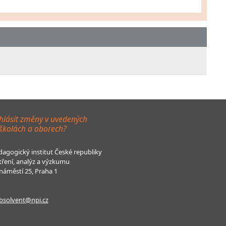
hlásit změny v uvedených
 školách a oborech?
agogický institut České republiky
tření, analýz a výzkumu
áměstí 25, Praha 1
bsolvent@npi.cz