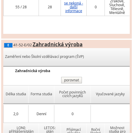
Zrakově,
se nekoná -
Sluchově,
55 / 28
28
další
0
Tělesně,
informace
Mentálně
Zahradnická výroba
41-52-E/02
E
Zaměření nebo Školní vzdělávací program (ŠVP)
Zahradnická výroba
porovnat
Počet povinných
Délka studia
Forma studia
Vyučované jazyky
cizích jazyků
2,0
Denní
0
LONI:
LETOS:
Možnost
Přijímací
Roční
přihlášení/plán
plán
studia pro