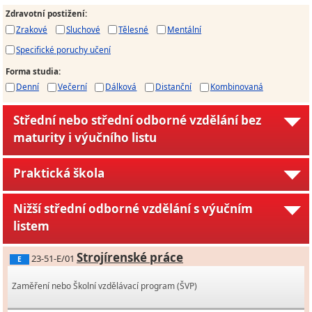
Zdravotní postižení
:
Zrakové
Sluchové
Tělesné
Mentální
Specifické poruchy učení
Forma studia
:
Denní
Večerní
Dálková
Distanční
Kombinovaná
Střední nebo střední odborné vzdělání bez
maturity i výučního listu
Praktická škola
Nižší střední odborné vzdělání s výučním
listem
Strojírenské práce
23-51-E/01
E
Zaměření nebo Školní vzdělávací program (ŠVP)