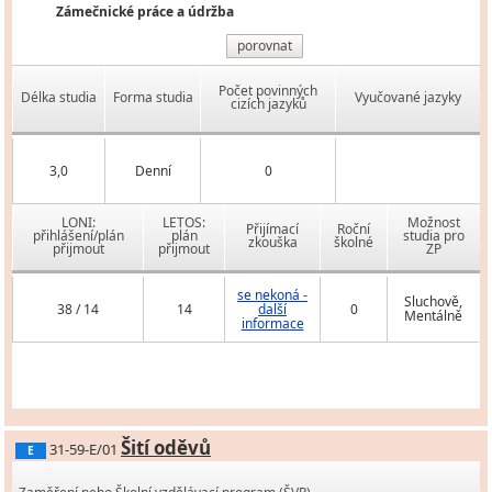
Zámečnické práce a údržba
porovnat
Počet povinných
Délka studia
Forma studia
Vyučované jazyky
cizích jazyků
3,0
Denní
0
LONI:
LETOS:
Možnost
Přijímací
Roční
přihlášení/plán
plán
studia pro
zkouška
školné
přijmout
přijmout
ZP
se nekoná -
Sluchově,
38 / 14
14
další
0
Mentálně
informace
Šití oděvů
31-59-E/01
E