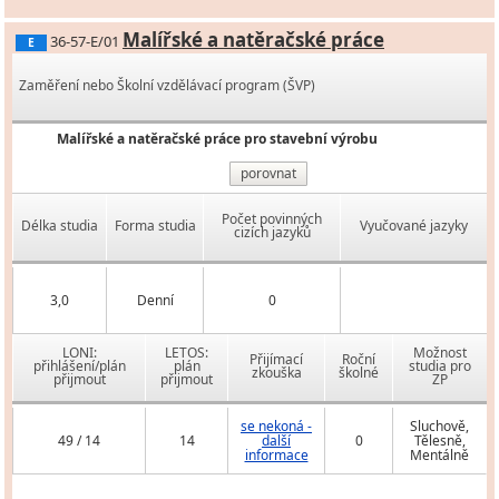
Malířské a natěračské práce
36-57-E/01
E
Zaměření nebo Školní vzdělávací program (ŠVP)
Malířské a natěračské práce pro stavební výrobu
porovnat
Počet povinných
Délka studia
Forma studia
Vyučované jazyky
cizích jazyků
3,0
Denní
0
LONI:
LETOS:
Možnost
Přijímací
Roční
přihlášení/plán
plán
studia pro
zkouška
školné
přijmout
přijmout
ZP
se nekoná -
Sluchově,
49 / 14
14
další
0
Tělesně,
informace
Mentálně