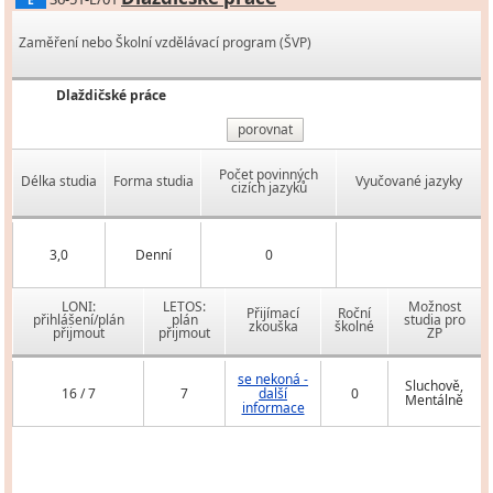
E
Zaměření nebo Školní vzdělávací program (ŠVP)
Dlaždičské práce
porovnat
Počet povinných
Délka studia
Forma studia
Vyučované jazyky
cizích jazyků
3,0
Denní
0
LONI:
LETOS:
Možnost
Přijímací
Roční
přihlášení/plán
plán
studia pro
zkouška
školné
přijmout
přijmout
ZP
se nekoná -
Sluchově,
16 / 7
7
další
0
Mentálně
informace