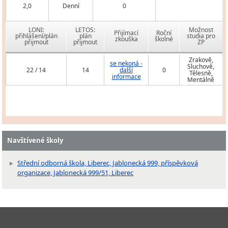
2,0
Denní
0
LONI:
LETOS:
Možnost
Přijímací
Roční
přihlášení/plán
plán
studia pro
zkouška
školné
přijmout
přijmout
ZP
Zrakově,
se nekoná -
Sluchově,
22 / 14
14
další
0
Tělesně,
informace
Mentálně
Navštívené školy
Střední odborná škola, Liberec, Jablonecká 999, příspěvková
organizace, Jablonecká 999/51, Liberec