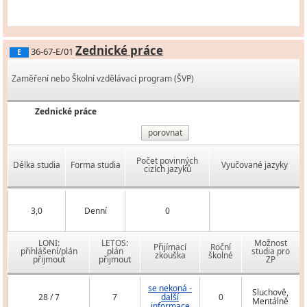
Zednické práce
36-67-E/01
E
Zaměření nebo Školní vzdělávací program (ŠVP)
Zednické práce
porovnat
Počet povinných
Délka studia
Forma studia
Vyučované jazyky
cizích jazyků
3,0
Denní
0
LONI:
LETOS:
Možnost
Přijímací
Roční
přihlášení/plán
plán
studia pro
zkouška
školné
přijmout
přijmout
ZP
se nekoná -
Sluchově,
28 / 7
7
další
0
Mentálně
informace