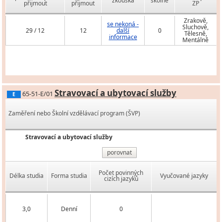
zkouška
školné
přijmout
přijmout
ZP
Zrakově,
se nekoná -
Sluchově,
29 / 12
12
další
0
Tělesně,
informace
Mentálně
Stravovací a ubytovací služby
65-51-E/01
E
Zaměření nebo Školní vzdělávací program (ŠVP)
Stravovací a ubytovací služby
porovnat
Počet povinných
Délka studia
Forma studia
Vyučované jazyky
cizích jazyků
3,0
Denní
0