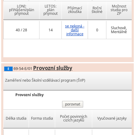
LONI:
LETOS:
Možnost
Přijímací
Roční
přihlášení/plán
plán
studia pro
zkouška
školné
přijmout
přijmout
ZP
se nekoná -
Sluchově,
40 / 28
14
další
0
Mentálně
informace
Provozní služby
69-54-E/01
E
Zaměření nebo Školní vzdělávací program (ŠVP)
Provozní služby
porovnat
Počet povinných
Délka studia
Forma studia
Vyučované jazyky
cizích jazyků