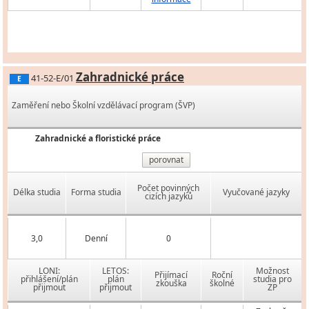
Zahradnické práce
41-52-E/01
E
Zaměření nebo Školní vzdělávací program (ŠVP)
Zahradnické a floristické práce
porovnat
Počet povinných
Délka studia
Forma studia
Vyučované jazyky
cizích jazyků
3,0
Denní
0
LONI:
LETOS:
Možnost
Přijímací
Roční
přihlášení/plán
plán
studia pro
zkouška
školné
přijmout
přijmout
ZP