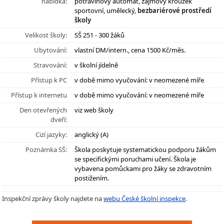
nabídka:
potravinový automat, zájmový kroužek
sportovní, umělecký,
bezbariérové prostředí
školy
Velikost školy:
SŠ 251 - 300 žáků
Ubytování:
vlastní DM/intern., cena 1500 Kč/měs.
Stravování:
v školní jídelně
Přístup k PC
v době mimo vyučování: v neomezené míře
Přístup k internetu
v době mimo vyučování: v neomezené míře
Den otevřených
viz web školy
dveří:
Cizí jazyky:
anglický (A)
Poznámka SŠ:
Škola poskytuje systematickou podporu žákům
se specifickými poruchami učení. Škola je
vybavena pomůckami pro žáky se zdravotním
postižením.
Inspekční zprávy školy najdete na
webu České školní inspekce
.