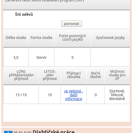
Zaměření nebo Školní vzdělávací program (ŠVP)
Šití oděvů
porovnat
Počet povinných
Délka studia
Forma studia
Vyučované jazyky
cizích jazyků
3,0
Denní
0
LONI:
LETOS:
Možnost
Přijímací
Roční
přihlášení/plán
plán
studia pro
zkouška
školné
přijmout
přijmout
ZP
se nekoná -
Sluchově,
15 / 10
10
další
0
Tělesně,
informace
Mentálně
Dlaždičské práce
36-51-E/01