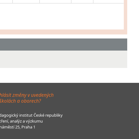
hlásit změny v uvedených
 školách a oborech?
agogický institut České republiky
tření, analýz a výzkumu
áměstí 25, Praha 1