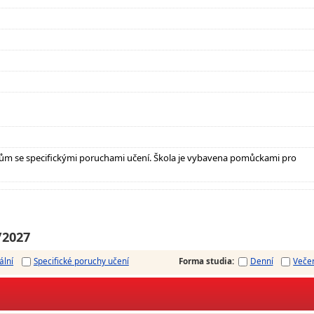
ům se specifickými poruchami učení. Škola je vybavena pomůckami pro
/2027
ální
Specifické poruchy učení
Forma studia
:
Denní
Veče