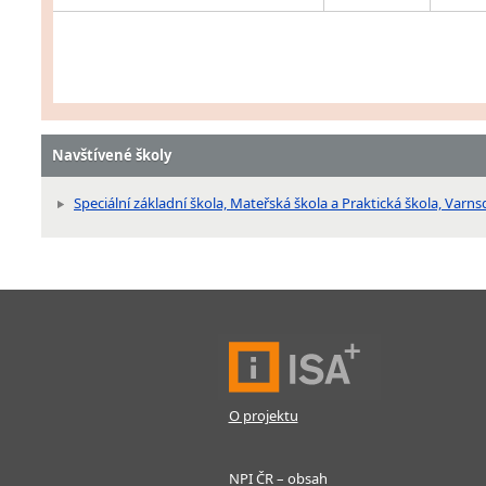
Navštívené školy
Speciální základní škola, Mateřská škola a Praktická škola, Varn
O projektu
NPI ČR – obsah