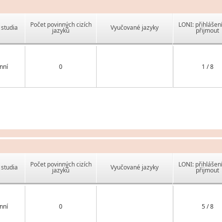
Počet povinných cizích
LONI: přihlášen
studia
Vyučované jazyky
jazyků
přijmout
nní
0
1 / 8
Počet povinných cizích
LONI: přihlášen
studia
Vyučované jazyky
jazyků
přijmout
nní
0
5 / 8