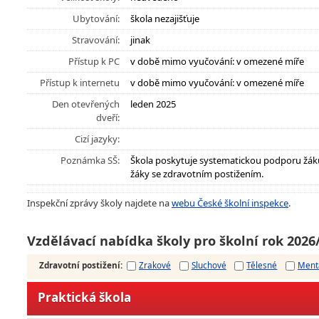
Ubytování:
škola nezajišťuje
Stravování:
jinak
Přístup k PC
v době mimo vyučování: v omezené míře
Přístup k internetu
v době mimo vyučování: v omezené míře
Den otevřených
leden 2025
dveří:
Cizí jazyky:
Poznámka SŠ:
Škola poskytuje systematickou podporu žák
žáky se zdravotním postižením.
Inspekční zprávy školy najdete na
webu České školní inspekce
.
Vzdělávací nabídka školy pro školní rok 2026
Zdravotní postižení
:
Zrakové
Sluchové
Tělesné
Ment
Praktická škola