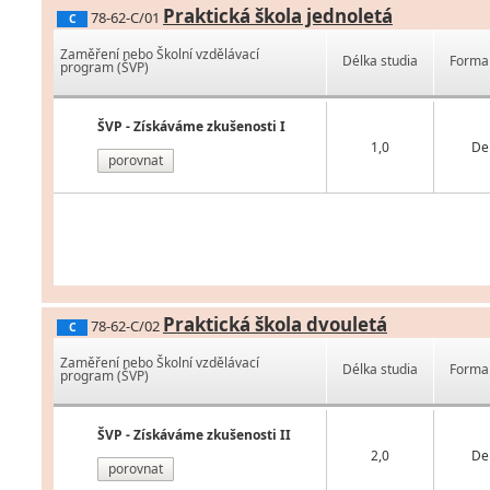
Praktická škola jednoletá
78-62-C/01
C
Zaměření nebo Školní vzdělávací
Délka studia
Forma 
program (ŠVP)
ŠVP - Získáváme zkušenosti I
1,0
De
porovnat
Praktická škola dvouletá
78-62-C/02
C
Zaměření nebo Školní vzdělávací
Délka studia
Forma 
program (ŠVP)
ŠVP - Získáváme zkušenosti II
2,0
De
porovnat