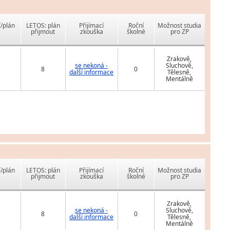
í/plán
LETOS: plán
Přijímací
Roční
Možnost studia
přijmout
zkouška
školné
pro ZP
Zrakově,
se nekoná -
Sluchově,
8
0
další informace
Tělesně,
Mentálně
í/plán
LETOS: plán
Přijímací
Roční
Možnost studia
přijmout
zkouška
školné
pro ZP
Zrakově,
se nekoná -
Sluchově,
8
0
další informace
Tělesně,
Mentálně