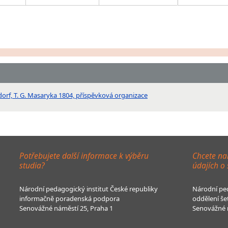
sdorf, T. G. Masaryka 1804, příspěvková organizace
Potřebujete další informace k výběru
Chcete na
studia?
údajích o
Národní pedagogický institut České republiky
Národní ped
informačně poradenská podpora
oddělení še
Senovážné náměstí 25, Praha 1
Senovážné n