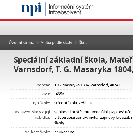
Úvodní strana
Volba podle školy
Škola
Speciální základní škola, Mateř
Varnsdorf, T. G. Masaryka 1804
Adresa:
T. G. Masaryka 1804, Varnsdorf, 40747
Okres:
Děčín
Typ školy:
střední škola, veřejná
Vybavení školy a její
venkovní hřiště, multimediální jazyková učebn
nabídka:
arteterapiesauna+vířivka, zájmový kroužek s
školy
Velikost školy:
neuvedeno