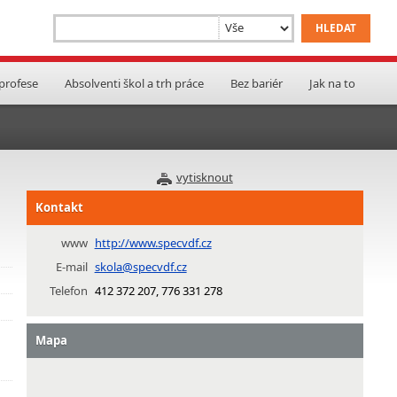
 profese
Absolventi škol a trh práce
Bez bariér
Jak na to
vytisknout
Kontakt
www
http://www.specvdf.cz
E-mail
skola@specvdf.cz
Telefon
412 372 207, 776 331 278
Mapa